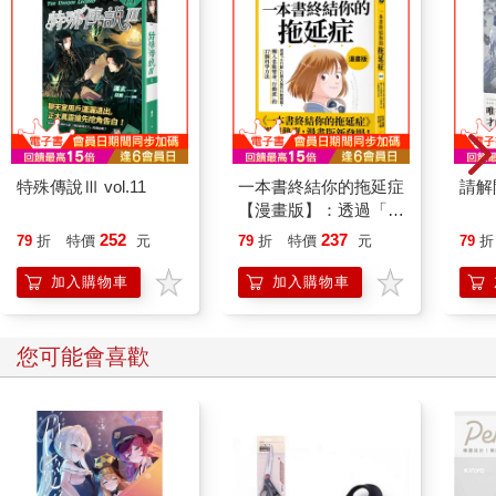
特殊傳說Ⅲ vol.11
一本書終結你的拖延症
請解
【漫畫版】：透過「小
行動」打開大腦的行動
252
237
79
折
特價
元
79
折
特價
元
79
折
開關，懶人也能變身
「行動派」的37個科
加入購物車
加入購物車
學方法
您可能會喜歡