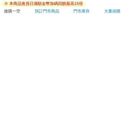
若非上列種類商品，均享有到貨7天的猶豫期（含例假
日）。
辦理退換貨時，商品（組合商品恕無法接受單獨退貨）必須
是您收到商品時的原始狀態（包含商品本體、配件、贈品、
保證書、所有附隨資料文件及原廠內外包裝…等），請勿直
接使用原廠包裝寄送，或於原廠包裝上黏貼紙張或書寫文
字。
退回商品若無法回復原狀，將請您負擔回復原狀所需費用，
嚴重時將影響您的退貨權益。
貨到通知
※ 本商品會員日滿額金幣加碼回饋最高15倍
搶購一空
預訂門市商品
門市庫存
大量採購