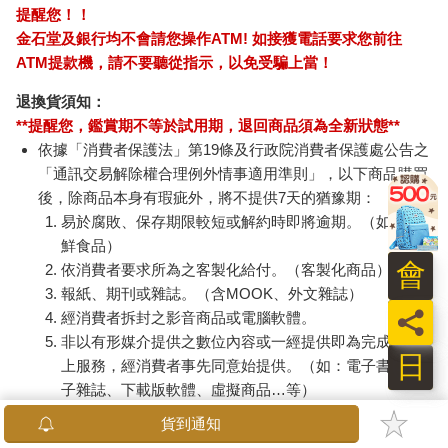
提醒您！！
金石堂及銀行均不會請您操作ATM! 如接獲電話要求您前往
ATM提款機，請不要聽從指示，以免受騙上當！
退換貨須知：
**提醒您，鑑賞期不等於試用期，退回商品須為全新狀態**
依據「消費者保護法」第19條及行政院消費者保護處公告之
「通訊交易解除權合理例外情事適用準則」，以下商品購買
後，除商品本身有瑕疵外，將不提供7天的猶豫期：
易於腐敗、保存期限較短或解約時即將逾期。（如：生
鮮食品）
會
依消費者要求所為之客製化給付。（客製化商品）
報紙、期刊或雜誌。（含MOOK、外文雜誌）
員
經消費者拆封之影音商品或電腦軟體。
非以有形媒介提供之數位內容或一經提供即為完成之線
日
上服務，經消費者事先同意始提供。（如：電子書、電
子雜誌、下載版軟體、虛擬商品…等）
已拆封之個人衛生用品。（如：內衣褲、刮鬍刀、除毛
刀…等）