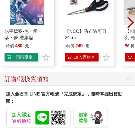
水平檔案-色・愛・
【NCC】防布逃剪刀
【KI
落・夢-總集篇
24cm
列-
平煎
480
249
特價
元
特價
元
56
折
預購限定
加入購物車
訂購/退換貨須知
加入金石堂 LINE 官方帳號『完成綁定』，隨時掌握出貨動
態：