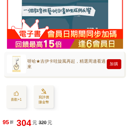
呀哈★吉伊卡哇旋風再起，精選周邊看過
加購
來
寫評價
喜歡+1
賺金幣
304
95
折
元
320
元