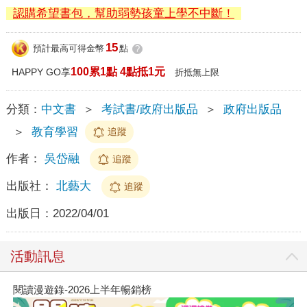
認購希望書包，幫助弱勢孩童上學不中斷！
15
預計最高可得金幣
點
?
100累1點 4點抵1元
HAPPY GO享
折抵無上限
分類：
中文書
＞
考試書/政府出版品
＞
政府出版品
＞
教育學習
追蹤
作者：
吳岱融
追蹤
出版社：
北藝大
追蹤
出版日：
2022/04/01
活動訊息
閱讀漫遊錄-2026上半年暢銷榜