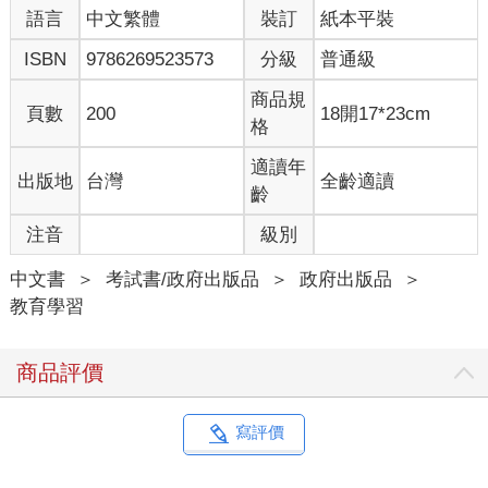
語言
中文繁體
裝訂
紙本平裝
ISBN
9786269523573
分級
普通級
商品規
頁數
200
18開17*23cm
格
適讀年
出版地
台灣
全齡適讀
齡
注音
級別
中文書
＞
考試書/政府出版品
＞
政府出版品
＞
教育學習
商品評價
寫評價