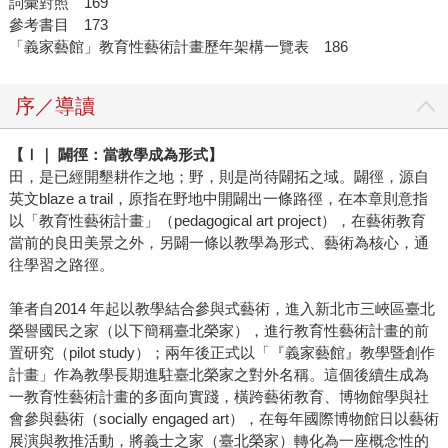
詞彙對照 169
參考書目 173
「義家藝館」教育性藝術計畫歷年架構一覽表 186
序／導讀
【Ⅰ｜ 闢徑：當教學成為形式】
田，是已經開墾耕作之地；野，則是尚待闢拓之域。闢徑，源自
英文blaze a trail，原指在野地中開闢出一條路徑，在本章則意指
以「教育性藝術計畫」（pedagogical art project），在藝術教育
當前的良田美景之外，另闢一條以教學為形式、藝術為核心，通
往學習之路徑。
筆者自2014 年起以教學結合參與式藝術，進入新北市三峽區臺北
榮譽國民之家（以下簡稱臺北榮家），進行教育性藝術計畫的前
置研究（pilot study）；兩年後正式以「『義家藝館』教學暨創作
計畫」作為教學長期進駐臺北榮家之對外名稱。這個後續生成為
一教育性藝術計畫的多面向實踐，橫跨藝術教育、博物館學與社
會參與藝術（socially engaged art），在每年國際博物館日以藝術
展演與教推活動，將義士之家（臺北榮家）轉化為一座概念性的