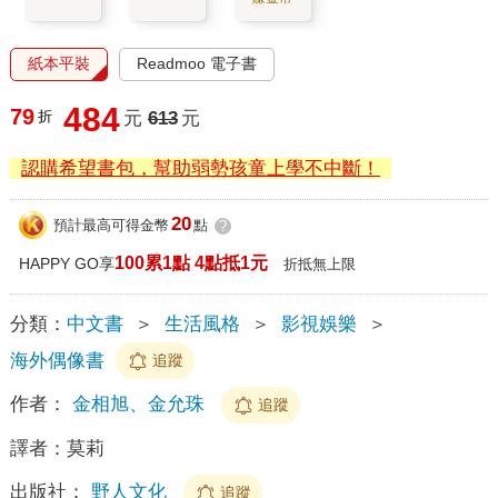
紙本平裝
Readmoo 電子書
484
79
折
元
613
元
認購希望書包，幫助弱勢孩童上學不中斷！
20
預計最高可得金幣
點
?
100累1點 4點抵1元
HAPPY GO享
折抵無上限
分類：
中文書
＞
生活風格
＞
影視娛樂
＞
海外偶像書
追蹤
作者：
金相旭、金允珠
追蹤
譯者：
莫莉
出版社：
野人文化
追蹤