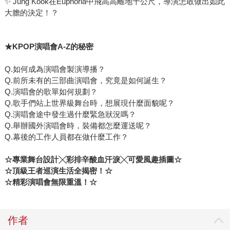
✨ Jung Kook在Euphoria中飛高高離地十公尺，導演怎敢做出如此
大膽的決定！？
★KPOP
演唱會A-Z
的秘密
Q.如何成為演唱會製演導播？
Q.前所未有的三部曲演唱會，究竟是如何誕生？
Q.演唱會的歌單如何規劃？
Q.歌手們站上世界級舞台時，想展現什麼面貌呢？
Q.演唱會途中發生過什麼緊急狀況嗎？
Q.舉辦國外演唱會時，裝備都怎麼運送呢？
Q.幕後的工作人員都在做什麼工作？
☆專業舞台設計╳彩排辛酸血汗淚╳可愛風趣插圖☆
☆
頂級王者巡演生活全揭密！
☆
☆
精彩演唱會無限重溫！
☆
作者