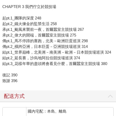
CHAPTER 3 我們佇立於競技場
起pt.1_團隊的深度 248
起pt.2_鐵火煉金的監禁生活 258
承pt.1_颱風來襲前一夜，首爾蠶室主競技場 267
承pt.2_偉大的開端，首爾蠶室主競技場 275
傳pt.1_馬不停蹄的賽跑，北美－歐洲巨蛋巡演 298
傳pt.2_橫跨亞洲，日本巨蛋－亞洲競技場巡演 314
結pt.1_世界巔峰，北美洲－南美洲－歐洲－日本競技場巡演 324
結pt.2_延長賽，沙烏地阿拉伯競技場巡演 374
結pt.3_花樣年華的盡頭將會看見什麼，首爾蠶室主競技場 380
後記 390
致謝 396
配送方式
國內宅配：本島、離島