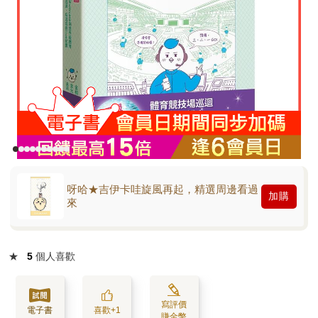
呀哈★吉伊卡哇旋風再起，精選周邊看過
加購
來
★
5
個人喜歡
寫評價
電子書
喜歡+1
賺金幣