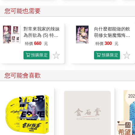
您可能也需要
對常來我家的辣妹
向什麼都能做的軟
為所欲為 (5) 特裝
萌修女魅魔懺悔榨
版
精
660
300
特價
元
特價
元
預購限定
預購限定
您可能會喜歡