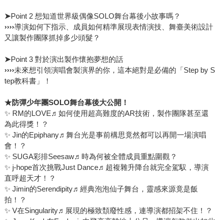
➤
Point 2 想知道世界級偶像SOLO舞台幕後小故事嗎？
››››
導演如何下指示、成員如何精準展現表情演技、舞臺美術設計
又讓製作團隊抓掉多少頭髮？
➤
Point 3 對於演出製作懷抱夢想的話
››››
未來想引領演唱會製演界的你，這本絕對是必備的「Step by S
tep教科書」！
★
防彈少年團SOLO
舞台幕後大公開！
✨ RM的LOVE♬如何使用超高難度的AR技術，製作團隊甚至還
為此得獎！？
✨ Jin的Epiphany♬舞台光是事前構思竟然都可以再開一場演唱
會！？
✨ SUGA彩排Seesaw♬時為何被全體成員重點圍觀？
✨ j-hope首次挑戰Just Dance♬超複雜升降台就完全駕馭，導演
直呼超天才！？
✨ Jimin的Serendipity♬經典泡泡仙子舞台，靈感來源竟是飯
拍！？
✨ V在Singularity♬展現的極致頹廢性感，連導演都招架不住！？