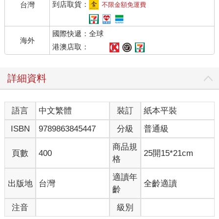
到店取貨：
台灣
不限金額免運費
國際快遞：全球
海外
港澳店取：
詳細資料
語言
中文繁體
裝訂
紙本平裝
ISBN
9789863845447
分級
普通級
商品規
頁數
400
25開15*21cm
格
適讀年
出版地
台灣
全齡適讀
齡
注音
級別