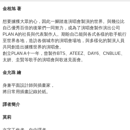
金相旭 著
想要擄獲大眾的心，因此一腳踏進演唱會製演的世界。與幾位比
自己優秀百倍的後輩們一同努力，成為了演唱會製作演出公司
PLAN A的社長與代表製作人。期盼自己能與各式各樣的歌手航行
至世界各地，造訪各個城市的演唱會場地，與多樣化的製演人員
共同創造出擄獲世界的演唱會。
創立PLAN A十一年，曾製作BTS、ATEEZ、DAY6、CNBLUE、
太妍、圭賢等歌手的演唱會與歌迷見面會。
金允珠 繪
身兼平面設計師與插畫家，
將日常用插畫記錄於紙。
譯者簡介
莫莉
文字工作者、自由譯者