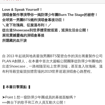
Love & Speak Yourself
！
演唱會製作導演帶你一揭防彈少年團Burn The Stage的祕密！
全球第一男團BTS
燃炸演唱會幕後功臣！
＼攻下玫瑰碗、征服溫布利！／
從出道Showcase
到世界體育館巡迴，巡演生活全公開！
展現震撼靈魂的演唱會幕後
所隱藏的血汗淚
自 2013 年起就與地表最強男團BTS緊密合作的演出籌畫製作公司
PLAN A創辦人，在本書中首次大篇幅公開團隊從防彈少年團地的
出道Showcase，一路相隨至站上世界頂端，甚至進入玫瑰碗、溫
布利等殿堂級競技體育場的2019世界巡迴演唱會心路歷程。
▍
本書目擊重點
▍
➤
Point 1 想一窺防彈少年團成員的幕後面貌嗎？
››››
舞台下的歌手和工作人員互動大公開！