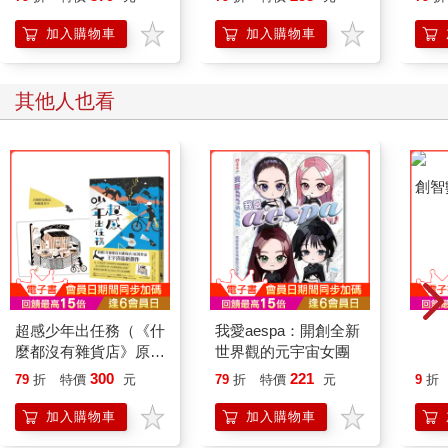
持與自白 （限量典藏
「日常私服小卡組」）
加入購物車
加入購物車
其他人也看
超感少年出任務（《什
我愛aespa：開創全新
創智
麼都沒有雜貨店》原著
世界觀的元宇宙女團
作家王宇清最新創作）
300
221
79
折
特價
元
79
折
特價
元
9
折
加入購物車
加入購物車