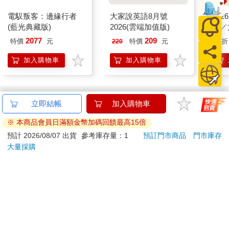
電馭叛客：邊緣行者
大家說英語8月號
20
(藍光典藏版)
2026(雲端加值版)
組／
2077
209
特價
元
特價
元
51
折
220
加入購物車
加入購物車
訂購/退換貨須知
立即結帳
加入購物車
加入金石堂 LINE 官方帳號『完成綁定』，隨時掌握出貨動
※ 本商品會員日滿額金幣加碼回饋最高15倍
態：
預計 2026/08/07 出貨
參考庫存量：1
預訂門市商品
門市庫存
大量採購
提醒您！！
金石堂及銀行均不會請您操作ATM! 如接獲電話要求您前往
ATM提款機，請不要聽從指示，以免受騙上當！