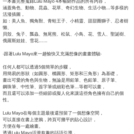
一本書完整蒐錄Lulu Mayo 4本暢銷作品的所有內容，
涵蓋角色、動物、昆蟲、花草、奇幻生物、生活小物…等多樣的
活潑插圖，
如：美人魚、獨角獸、青蛙王子、小精靈、甜甜圈獅子、忍者樹
懶、
貝殼、兔子、瓢蟲、無尾熊、松鼠、小鳥、花、雪人、聖誕樹、
俄羅斯娃娃、雪花……
‧跟著Lulu Mayo來一趟愉快又充滿想像的畫畫體驗‧
任何人都可以透過5個簡單的步驟，
用簡易的形狀（如圓形、橢圓形、矩形和三角形）為基礎，
畫出可愛的角色與生物，無論是用鉛筆、色鉛筆、原子筆、
鋼珠筆、中性筆、簽字筆或細彩色筆…等都可以畫，
而且還可以添加一些細節或擬人化來讓這些角色擁有自己的個
性。
Lulu Mayo在每個主題最後還預留了一個想像空間，
可以直接在書上塗鴉，跨頁可攤平的貼心設計，
方便在每一處繪畫。
透過Lulu Mayo活潑有趣的話語引導，