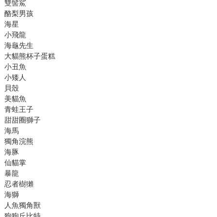
雙髻鯊
酪梨男孩
海星
小飛龍
海龜先生
大貓熊杯子蛋糕
小丑魚
小矮人
貝殼
美貓魚
青蛙王子
甜甜圈獅子
海馬
獨角浣熊
海豚
仙貓掌
暴龍
忍者樹獺
海獅
人魚獨角獸
狗狗丘比特