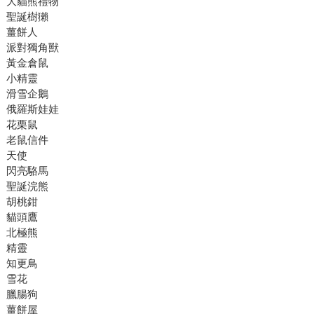
大貓熊禮物
聖誕樹獺
薑餅人
派對獨角獸
黃金倉鼠
小精靈
滑雪企鵝
俄羅斯娃娃
花栗鼠
老鼠信件
天使
閃亮駱馬
聖誕浣熊
胡桃鉗
貓頭鷹
北極熊
精靈
知更鳥
雪花
臘腸狗
薑餅屋