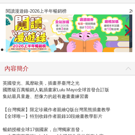
閱讀漫遊錄-2026上半年暢銷榜
2
內容簡介
英國發光、風靡歐美，插畫界臺灣之光
國際級百萬暢銷人氣插畫家Lulu Mayo全球首發合訂版
集結最具童趣、想像力的超有趣畫畫練習書
【台灣獨家】限定珍藏作者親繪Q版台灣黑熊插畫教學
【全球唯一】特別收錄作者親錄10段繪畫教學影片
暢銷授權全球17個國家，台灣獨家首發，