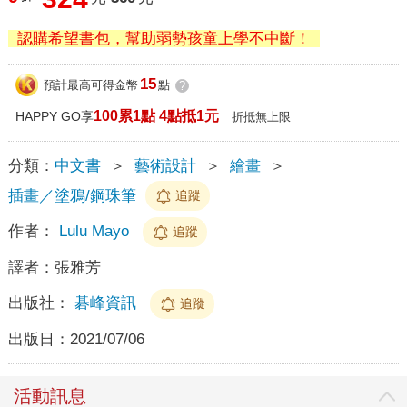
認購希望書包，幫助弱勢孩童上學不中斷！
15
預計最高可得金幣
點
?
100累1點 4點抵1元
HAPPY GO享
折抵無上限
分類：
中文書
＞
藝術設計
＞
繪畫
＞
插畫／塗鴉/鋼珠筆
追蹤
作者：
Lulu Mayo
追蹤
譯者：
張雅芳
出版社：
碁峰資訊
追蹤
出版日：
2021/07/06
活動訊息