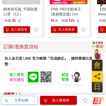
蝦米與毛孩_平面防護
ONE PIECE航海王
【預
口罩（2入）
(首刷限定版) 114
thr
VA 
35
123
特價
元
85
折
特價
元
特價
阿斯拉
SIR
加入購物車
加入購物車
訂購/退換貨須知
加入金石堂 LINE 官方帳號『完成綁定』，隨時掌握出貨動
會
態：
員
日
提醒您！！
金石堂及銀行均不會請您操作ATM! 如接獲電話要求您前往
立即結帳
加入購物車
ATM提款機，請不要聽從指示，以免受騙上當！