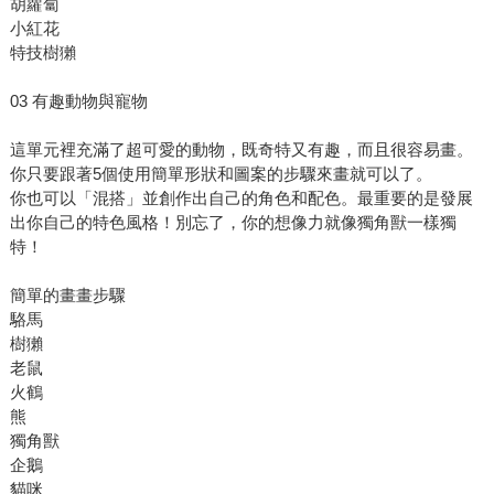
胡蘿蔔
小紅花
特技樹獺
03 有趣動物與寵物
這單元裡充滿了超可愛的動物，既奇特又有趣，而且很容易畫。
你只要跟著5個使用簡單形狀和圖案的步驟來畫就可以了。
你也可以「混搭」並創作出自己的角色和配色。最重要的是發展
出你自己的特色風格！別忘了，你的想像力就像獨角獸一樣獨
特！
簡單的畫畫步驟
駱馬
樹獺
老鼠
火鶴
熊
獨角獸
企鵝
貓咪