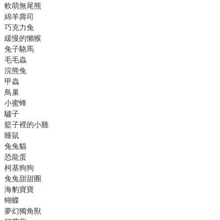
軟萌無尾熊
綿羊壽司
巧克力兔
緩慢的懶猴
兔子駱馬
毛毛蟲
浣熊兔
甲蟲
鳥巢
小蜜蜂
驢子
籃子裡的小雞
睡鼠
兔兔貓
恐龍蛋
柯基狗狗
兔兔甜甜圈
海豹寶寶
蝴蝶
夢幻獨角獸