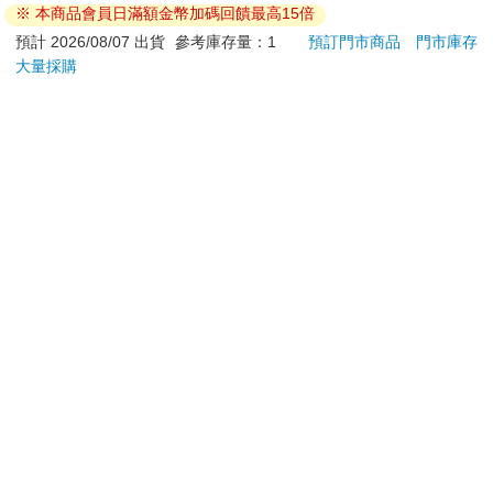
※ 本商品會員日滿額金幣加碼回饋最高15倍
退換貨須知：
預計 2026/08/07 出貨
參考庫存量：1
預訂門市商品
門市庫存
大量採購
**提醒您，鑑賞期不等於試用期，退回商品須為全新狀態**
依據「消費者保護法」第19條及行政院消費者保護處公告之
「通訊交易解除權合理例外情事適用準則」，以下商品購買
後，除商品本身有瑕疵外，將不提供7天的猶豫期：
易於腐敗、保存期限較短或解約時即將逾期。（如：生
鮮食品）
依消費者要求所為之客製化給付。（客製化商品）
報紙、期刊或雜誌。（含MOOK、外文雜誌）
經消費者拆封之影音商品或電腦軟體。
非以有形媒介提供之數位內容或一經提供即為完成之線
上服務，經消費者事先同意始提供。（如：電子書、電
子雜誌、下載版軟體、虛擬商品…等）
已拆封之個人衛生用品。（如：內衣褲、刮鬍刀、除毛
刀…等）
若非上列種類商品，均享有到貨7天的猶豫期（含例假
日）。
辦理退換貨時，商品（組合商品恕無法接受單獨退貨）必須