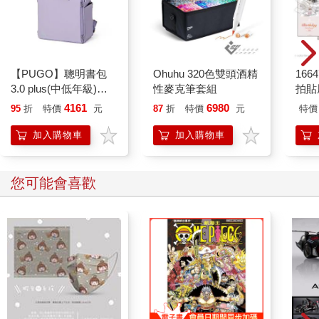
【PUGO】聰明書包
Ohuhu 320色雙頭酒精
1664
3.0 plus(中低年級)雪
性麥克筆套組
拍貼
紫 全新進化玩美上市
4161
6980
95
折
特價
元
87
折
特價
元
特價
加入購物車
加入購物車
您可能會喜歡