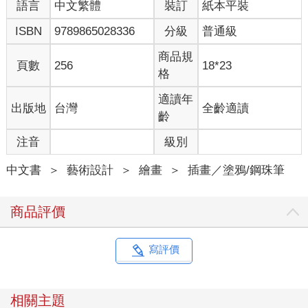
語言
中文繁體
裝訂
紙本平裝
ISBN
9789865028336
分級
普通級
商品規
頁數
256
18*23
格
適讀年
出版地
台灣
全齡適讀
齡
注音
級別
中文書
＞
藝術設計
＞
繪畫
＞
插畫／塗鴉/鋼珠筆
商品評價
寫評價
相關主題