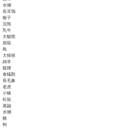
水獺
長耳鴞
猴子
浣熊
乳牛
大貓熊
袋鼠
鳥
大猩猩
綿羊
狐狸
食蟻獸
長毛象
老虎
小豬
松鼠
臭鼬
水獺
雞
狗