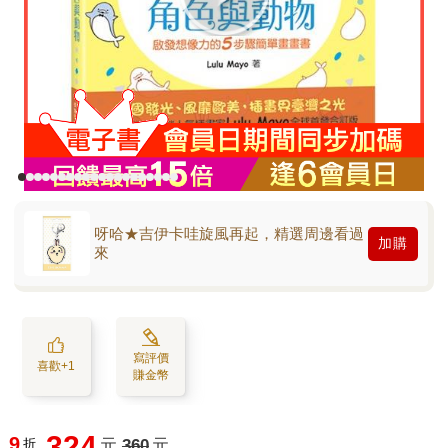
呀哈★吉伊卡哇旋風再起，精選周邊看過
加購
來
寫評價
喜歡+1
賺金幣
324
9
折
元
360
元