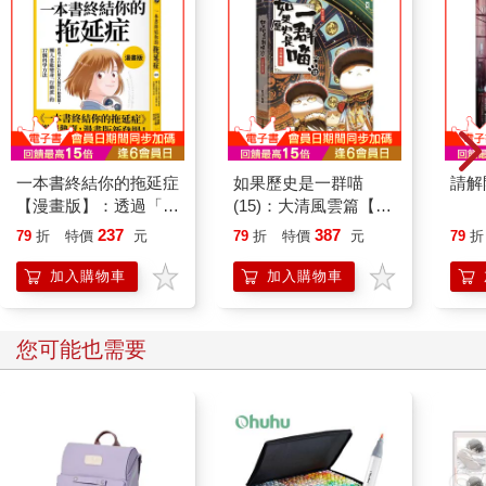
一本書終結你的拖延症
如果歷史是一群喵
請解
【漫畫版】：透過「小
(15)：大清風雲篇【萌
行動」打開大腦的行動
貓漫畫學歷史】
237
387
79
折
特價
元
79
折
特價
元
79
折
開關，懶人也能變身
「行動派」的37個科
加入購物車
加入購物車
學方法
您可能也需要