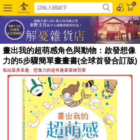
0
畫出我的超萌感角色與動物：啟發想像
力的5步驟簡單畫畫書(全球首發合訂版)
集結最具童趣、想像力的超有趣畫畫練習書