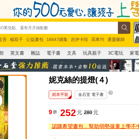
圭吾
楊双子
公益書包
16647續集
吉伊卡哇
高希均
通靈藥師
路邊攤新作
馬斯克
玩具總動員5
超慢跑
館
英文書
雜誌
電子書
文具
玩具親子
3C電玩
家
妮克絲的提燈(４)
?
紙本平裝
金石堂 電子書
252
9
折
元
280
元
認購希望書包，幫助弱勢孩童上學不