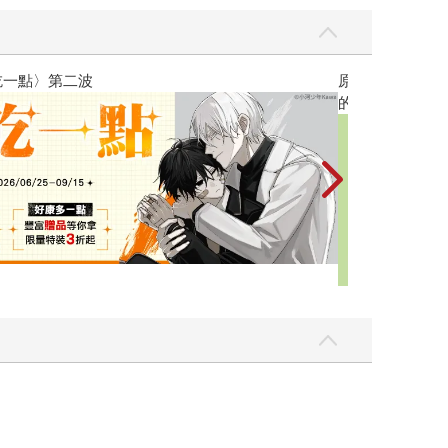
黃色書刊回來了