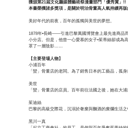
獲頒第21屆文化廳媒體藝術祭漫畫部門「優秀賞」!!
本書榮獲諸多獎項，是關於明治骨董高人氣持續再版的
美好年代的前夜，百年的孤獨與美世的夢想。
1878年•長崎――引進巴黎萬國博覽會上最先進
小分店。但是，他曾一心愛慕的女子•茱蒂絲卻成為
罩了一層陰影……
【主要登場人物】
小浦百年
「蠻」骨董店的老闆。為了銷售日本的工藝品，孤身
美世
「蠻」骨董店的店員。百年前往法國之後，她在大浦
茱迪絲
巴黎的高級交際花，沉溺於奢糜與酗酒的糜爛生活之
黑川一真
「起立工商會社」的員工。是個與百年爭奪茱蒂絲的