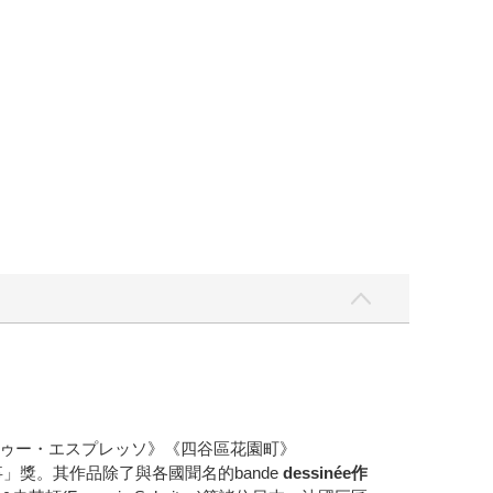
ゥー・エスプレッソ》《四谷區花園町》
故事」獎。其作品除了與各國聞名的bande
dessinée
作