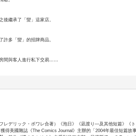
之後繼承了「蠻」這家店。
了許多「蠻」的招牌商品。
房間與客人進行私下交易……
フレデリック・ボワレ合著）《泡日》《凪渡り―及其他短篇》《ト
美國雜誌《The Comics Journal》主辦的「2004年最佳短篇