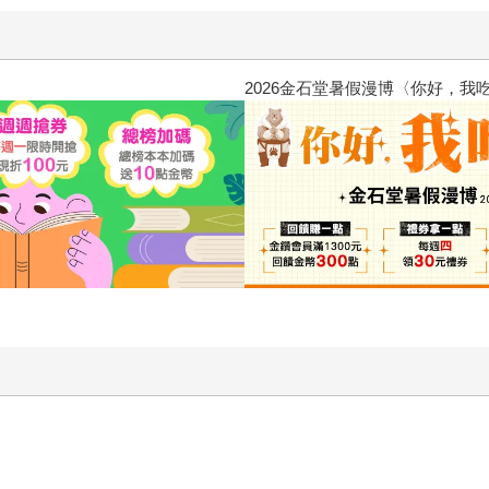
惱，不知不覺間她竟成為我最親近
攻殼機動隊 (1995) 4K數位修復版