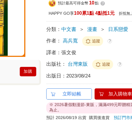
10
預計最高可得金幣
點
?
100累1點 4點抵1元
HAPPY GO享
折抵無
分類：
中文書
＞
漫畫
＞
日系戀愛
作者：
高兵寬
追蹤
?
譯者：
張文俊
出版社：
台灣東販
追蹤
?
加購
出版日：
2023/08/24
立即結帳
加入購物車
※ 2026暑假動漫節-東販，滿滿499元即
為止。
預計 2026/08/19 出貨
購買後進貨
預訂門市