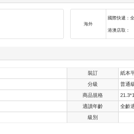
國際快遞：
海外
港澳店取：
裝訂
紙本
分級
普通
商品規格
21.3*
適讀年齡
全齡
級別