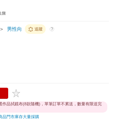
上限
＞
男性向
追蹤
?
贈精選作品拭鏡布(8款隨機)，單筆訂單不累送，數量有限送完
商品
門市庫存
大量採購