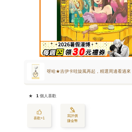
呀哈★吉伊卡哇旋風再起，精選周邊看過來
★
1
個人喜歡
寫評價
喜歡+1
賺金幣