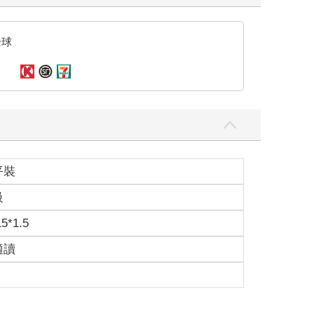
全球
平裝
級
15*1.5
適讀