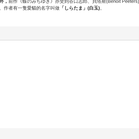
外
，
前作《蝶のみちゆき》亦受到谷口志郎、貝塔斯(Benoît Peeters)&史
。作者有一隻愛貓的名字叫做
「しらたま」
(
白玉
)
。