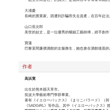
大浦慶
長崎的實業家。因遭到詐騙而失去資產，在百年赴法
山口長次郎
美世的姑丈，是一位優秀的螺鈿工藝師傅，經手創作
寶蓮
巴黎某間廉價酒館的女服務生，她也會在酒館後面的
作者
高浜寛
出生於熊本縣天草市。
筑波大學藝術專門學群畢業。
著有《イエローバックス》《まりこパラード》（與
《SADGiRL》等作品。其中《イエローバックス》曾獲得