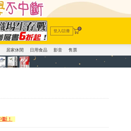
0
登入/註冊
電
居家休閒
日用食品
影音
售票
中斷！