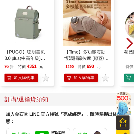
【PUGO】聰明書包
【Timo】多功能震動
驀然
3.0 plus(中高年級)沙
恆溫關節按摩 (膝蓋/
綠 全新進化玩美上市
肩/手肘通用) 無線充電
4351
690
95
折
特價
元
特價
元
特價
1290
加熱護膝 智能震動護
膝熱敷 【單入組】
加入購物車
加入購物車
訂購/退換貨須知
加入金石堂 LINE 官方帳號『完成綁定』，隨時掌握出貨動
會
態：