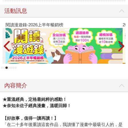
活動訊息
閱讀漫遊錄-2026上半年暢銷榜
2
內容簡介
★
重溫經典，定格最純粹的感動！
★
奈知未佐子經典漫畫，溫暖回歸！
【好故事，值得一讀再讀！】
「在二十多年後重讀這套作品，我讀懂了漫畫中最吸引人的，是