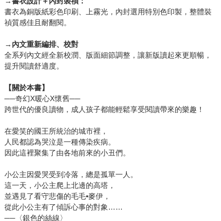
→
書衣設計＋內封裝禎：
書衣為銅版紙彩色印刷、上霧光，內封選用特別色印製，整體裝
禎質感佳且耐翻閱。
→
內文重新編排、校對
全系列內文經全新校潤、版面細節調整，讓新版讀起來更順暢，
提升閱讀舒適度。
【關於本書】
──奇幻X暖心X懷舊──
跨世代的優良讀物，成人孩子都能輕鬆享受閱讀帶來的樂趣！
在愛笑的國王所統治的城市裡，
人民都認為哭泣是一種傳染疾病。
因此這裡聚集了由各地前來的小丑們。
小公主因愛哭受到冷落，總是孤單一人。
這一天，小公主爬上北邊的高塔，
並遇見了看守悲傷的毛毛•麥伊，
從此小公主有了傾訴心事的對象……
──〈銀色的絲線〉