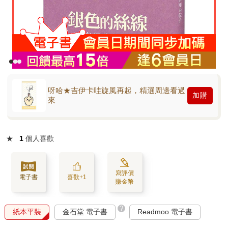
呀哈★吉伊卡哇旋風再起，精選周邊看過
加購
來
★
1
個人喜歡
寫評價
電子書
喜歡+1
賺金幣
?
紙本平裝
金石堂 電子書
Readmoo 電子書