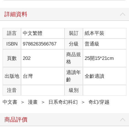
詳細資料
語言
中文繁體
裝訂
紙本平裝
ISBN
9786263566767
分級
普通級
商品規
頁數
202
25開15*21cm
格
適讀年
出版地
台灣
全齡適讀
齡
注音
級別
中文書
＞
漫畫
＞
日系奇幻科幻
＞
奇幻/穿越
商品評價