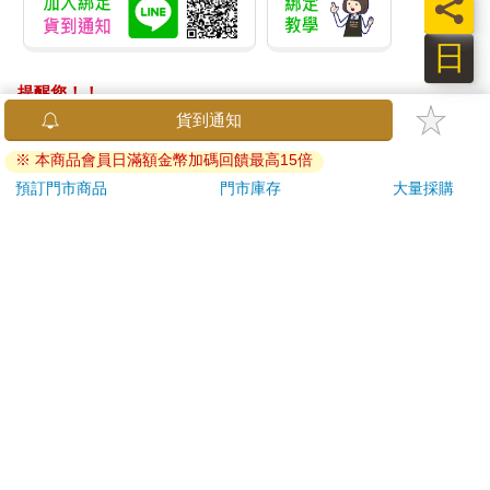
員
日
提醒您！！
金石堂及銀行均不會請您操作ATM! 如接獲電話要求您前往
ATM提款機，請不要聽從指示，以免受騙上當！
退換貨須知：
**提醒您，鑑賞期不等於試用期，退回商品須為全新狀態**
依據「消費者保護法」第19條及行政院消費者保護處公告之
「通訊交易解除權合理例外情事適用準則」，以下商品購買
後，除商品本身有瑕疵外，將不提供7天的猶豫期：
易於腐敗、保存期限較短或解約時即將逾期。（如：生
鮮食品）
依消費者要求所為之客製化給付。（客製化商品）
報紙、期刊或雜誌。（含MOOK、外文雜誌）
經消費者拆封之影音商品或電腦軟體。
非以有形媒介提供之數位內容或一經提供即為完成之線
上服務，經消費者事先同意始提供。（如：電子書、電