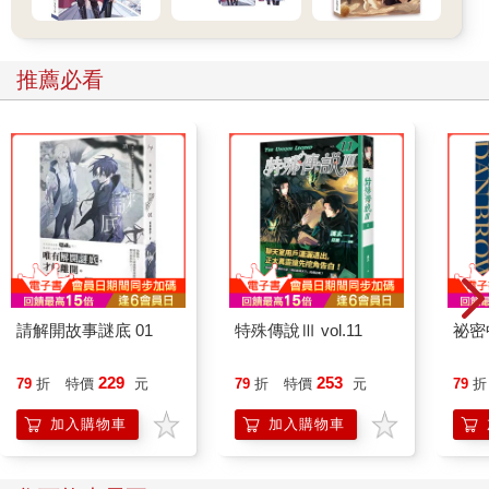
推薦必看
請解開故事謎底 01
特殊傳說Ⅲ vol.11
祕密
229
253
79
折
特價
元
79
折
特價
元
79
折
加入購物車
加入購物車