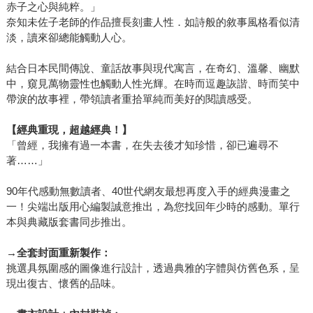
赤子之心與純粹。」
奈知未佐子老師的作品擅長刻畫人性．如詩般的敘事風格看似清
淡，讀來卻總能觸動人心。
結合日本民間傳說、童話故事與現代寓言，在奇幻、溫馨、幽默
中，窺見萬物靈性也觸動人性光輝。在時而逗趣詼諧、時而笑中
帶淚的故事裡，帶領讀者重拾單純而美好的閱讀感受。
【經典重現，超越經典！】
「曾經，我擁有過一本書，在失去後才知珍惜，卻已遍尋不
著……」
90年代感動無數讀者、40世代網友最想再度入手的經典漫畫之
一！尖端出版用心編製誠意推出，為您找回年少時的感動。單行
本與典藏版套書同步推出。
→
全套封面重新製作：
挑選具氛圍感的圖像進行設計，透過典雅的字體與仿舊色系，呈
現出復古、懷舊的品味。