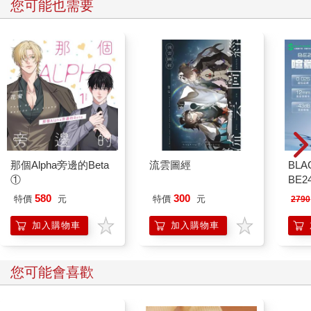
您可能也需要
那個Alpha旁邊的Beta
流雲圖經
BLA
①
BE
耳機
580
300
特價
元
特價
元
2790
加入購物車
加入購物車
您可能會喜歡