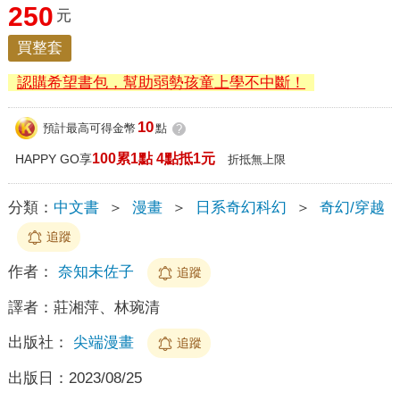
250
元
買整套
認購希望書包，幫助弱勢孩童上學不中斷！
10
預計最高可得金幣
點
?
100累1點 4點抵1元
HAPPY GO享
折抵無上限
分類：
中文書
＞
漫畫
＞
日系奇幻科幻
＞
奇幻/穿越
追蹤
作者：
奈知未佐子
追蹤
譯者：
莊湘萍、林琬清
出版社：
尖端漫畫
追蹤
出版日：
2023/08/25