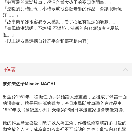
「好可愛的童話故事，很適合當大孩子的案頭休閒書。」
「溫暖的兒時回憶，小時候就很喜歡老師的作品，會讓眼睛流
汗……」
「故事簡單卻很容易令人感動，看了心底有很深的觸動。」
「畫風簡潔溫暖，不誇張ˋ不矯飾，清新的內容讓讀者容易親
近。」
（以上網友書評摘自社群平台和部落格內容）
作者
奈知未佐子Misako NACHI
出生於1951年，從擔任助手開始踏入漫畫圈，之後成了獨當一面
的漫畫家。擅長用細膩的觀察，將日本民間故事融入在作品中。
1997年以《越後屋小判》榮獲第26回日本漫畫家協會獎優秀獎。
她的作品廣受喜愛，除了以人為主角，作者也經常將許多可愛的
動物放入內容，成為奇幻故事裡不可或缺的角色；劇情內容也涵