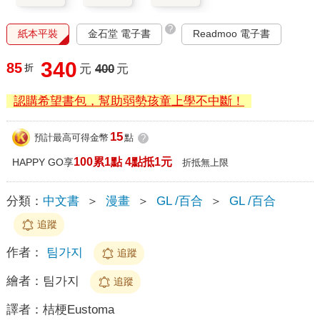
?
紙本平裝
金石堂 電子書
Readmoo 電子書
340
85
折
元
400
元
認購希望書包，幫助弱勢孩童上學不中斷！
15
預計最高可得金幣
點
?
100累1點 4點抵1元
HAPPY GO享
折抵無上限
分類：
中文書
＞
漫畫
＞
GL /百合
＞
GL /百合
追蹤
作者：
팀가지
追蹤
繪者：
팀가지
追蹤
譯者：
桔梗Eustoma