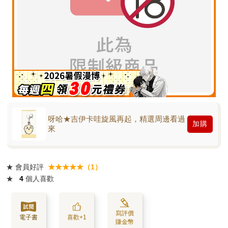
呀哈★吉伊卡哇旋風再起，精選周邊看過
加購
來
★
會員好評
★★★★★（1）
★
4
個人喜歡
寫評價
電子書
喜歡+1
賺金幣