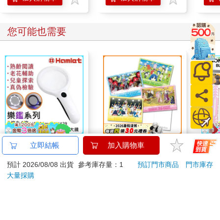
您可能也需要
【Hamlet 】樂鑑系列
孤獨搖滾-明信片組-腦
米諾
立即結帳
加入購物車
2倍&4倍/4D/86mm 環
內運行
壓帶
預計 2026/08/08 出貨
參考庫存量：1
預訂門市商品
門市庫存
形光&UV照明閱讀用
599
135
88
折
特價
元
特價
元
7
折
手持放大鏡【N429】
大量採購
加入購物車
加入購物車
您可能會喜歡