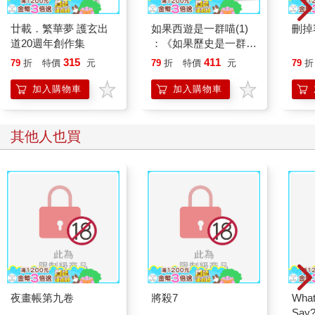
廿載．繁華夢 護玄出
如果西遊是一群喵(1)
刪掉
道20週年創作集
：《如果歷史是一群
喵》作者最新力作，附
315
411
79
折
特價
元
79
折
特價
元
79
折
【首卷特典】拉頁
加入購物車
加入購物車
其他人也買
夜畫帳第九卷
將殺7
What
Sa