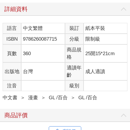
詳細資料
語言
中文繁體
裝訂
紙本平裝
ISBN
9786260087715
分級
限制級
商品規
頁數
360
25開15*21cm
格
適讀年
出版地
台灣
成人適讀
齡
注音
級別
中文書
＞
漫畫
＞
GL /百合
＞
GL /百合
商品評價