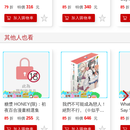
05
316
340
79
折
特價
元
85
折
特價
元
85
折
加入購物車
加入購物車
其他人也看
糖漿 HONEY(限)：初
我們不可能成為戀人！
What
夜百合漫畫精選集
絕對不行。 (※似乎可
Sa
行？)短篇集 (首刷限定
03
255
646
85
折
特價
元
85
折
特價
元
85
折
版)(全)
加入購物車
加入購物車