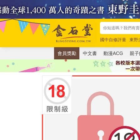
國中自修評量
東野
唯紅花綻放
奧德賽
會員獎勵
中文書
動漫ACG
親子