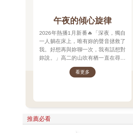
午夜的傾心旋律
2026年熱播1月新番🔥「深夜，獨自
一人躺在床上，唯有妳的聲音拯救了
我。好想再與妳聊一次，我有話想對
妳說。」高二的山吹有栖一直在尋找
一個長相成謎、本名不詳，化名為
看更多
「阿波羅」在線上廣播電臺主持節目
的少女。
推薦必看