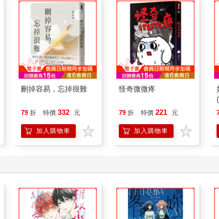
刪掉容易，忘掉很難
怪奇微微疼
332
221
79
折
特價
元
79
折
特價
元
加入購物車
加入購物車