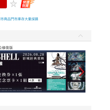
門市商品
門市庫存
大量採購
黃色書刊回來了