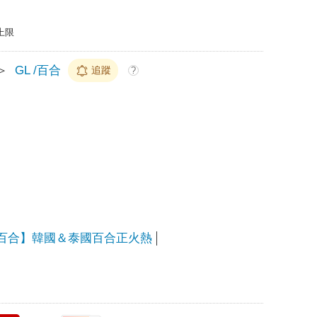
上限
＞
GL /百合
追蹤
?
百合】韓國＆泰國百合正火熱