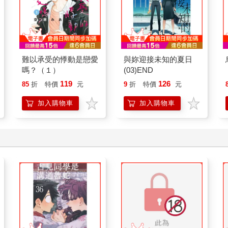
難以承受的悸動是戀愛
與妳迎接未知的夏日
嗎？（１）
(03)END
119
126
85
折
特價
元
9
折
特價
元
加入購物車
加入購物車