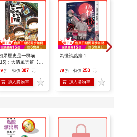
如果歷史是一群喵
為怪談點燈 1
一本書
(15)：大清風雲篇【萌
【漫畫
貓漫畫學歷史】
行動」
387
253
79
折
特價
元
79
折
特價
元
79
折
開關，
「行動
加入購物車
加入購物車
加
學方法