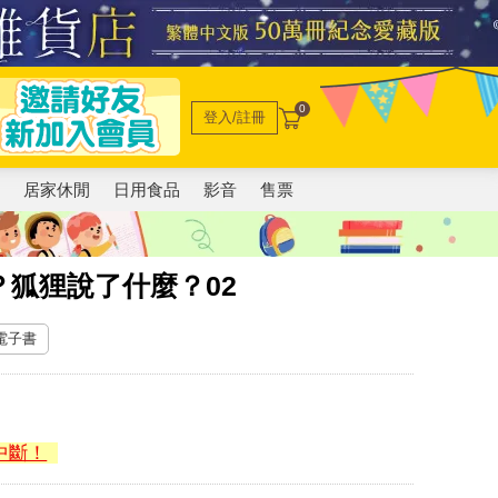
0
登入/註冊
電
居家休閒
日用食品
影音
售票
 Say？狐狸說了什麼？02
 電子書
中斷！