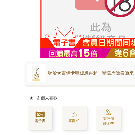
呀哈★吉伊卡哇旋風再起，精選周邊看過來
★
2
個人喜歡
寫評價
電子書
喜歡+1
賺金幣