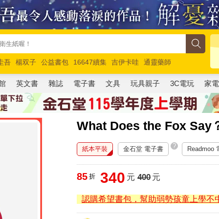
圭吾
楊双子
公益書包
16647續集
吉伊卡哇
通靈藥師
路邊攤新作
馬斯克
玩具總動員5
超慢跑
館
英文書
雜誌
電子書
文具
玩具親子
3C電玩
家
What Does the Fox
?
紙本平裝
金石堂 電子書
Readmoo
340
85
折
元
400
元
認購希望書包，幫助弱勢孩童上學不