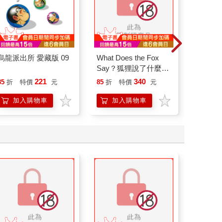
烏龍派出所 愛藏版 09
What Does the Fox
清田同
Say？狐狸說了什麼？
01
03
221
340
85
折
特價
元
85
折
特價
元
85
折
加入購物車
加入購物車
加