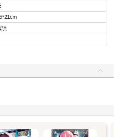
級
5*21cm
適讀