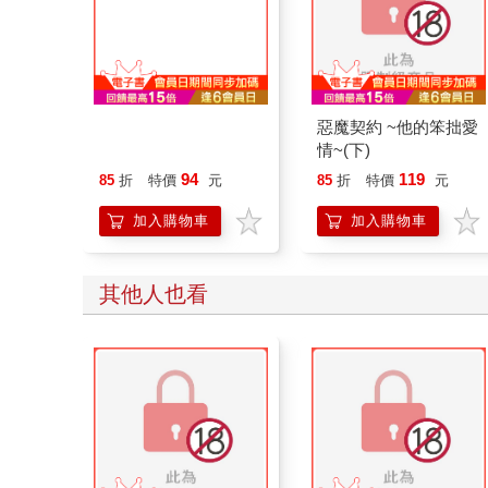
我內心的糟糕念頭 04
惡魔契約 ~他的笨拙愛
情~(下)
94
119
85
折
特價
元
85
折
特價
元
加入購物車
加入購物車
其他人也看