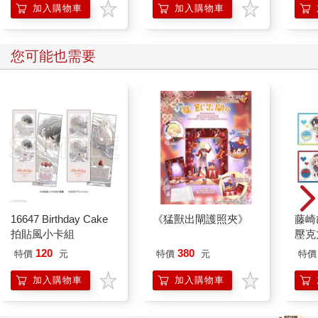
加入購物車
加入購物車
您可能也需要
16647 Birthday Cake
《猛獸出閘護照夾》
藤崎
拍貼風小卡組
壓克
精選
120
380
特價
元
特價
元
特價
加入購物車
加入購物車