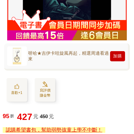
呀哈★吉伊卡哇旋風再起，精選周邊看過
加購
來
寫評價
喜歡+1
賺金幣
427
95
折
元
450
元
認購希望書包，幫助弱勢孩童上學不中斷！