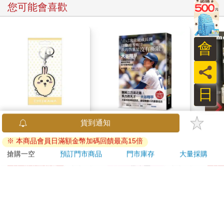
您可能會喜歡
會
員
日
吉伊卡哇 亞克力鑰匙
【電子書】「自己究竟
【T
貨到通知
圈-兔兔
能成長到什麼地步呢？
典積
※ 本商品會員日滿額金幣加碼回饋最高15倍
我的答案是沒有極限」
124
320
95
折
特價
元
特價
元
51
折
搶購一空
預訂門市商品
門市庫存
大量採購
加入購物車
電子書
訂購/退換貨須知