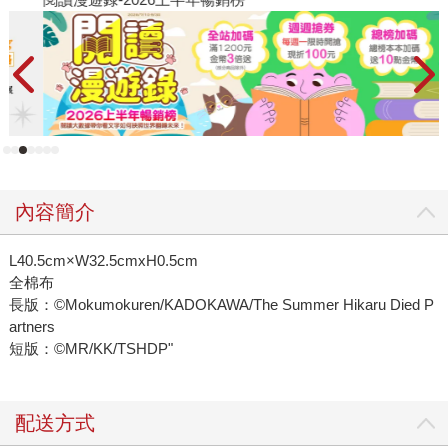
內容簡介
L40.5cm×W32.5cmxH0.5cm
全棉布
長版：©Mokumokuren/KADOKAWA/The Summer Hikaru Died P
artners
短版：©MR/KK/TSHDP"
配送方式