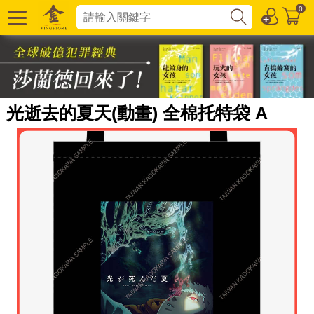
0
光逝去的夏天(動畫) 全棉托特袋 A