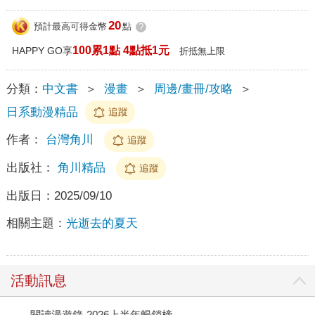
20
預計最高可得金幣
點
?
100累1點 4點抵1元
HAPPY GO享
折抵無上限
分類：
中文書
＞
漫畫
＞
周邊/畫冊/攻略
＞
日系動漫精品
追蹤
作者：
台灣角川
追蹤
出版社：
角川精品
追蹤
出版日：
2025/09/10
相關主題：
光逝去的夏天
活動訊息
閱讀漫遊錄-2026上半年暢銷榜
2