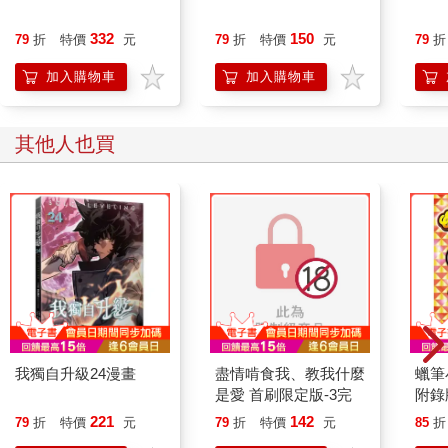
332
150
79
折
特價
元
79
折
特價
元
79
折
加入購物車
加入購物車
其他人也買
我獨自升級24漫畫
盡情啃食我、教我什麼
蠟筆
是愛 首刷限定版-3完
附錄版
221
142
79
折
特價
元
79
折
特價
元
85
折