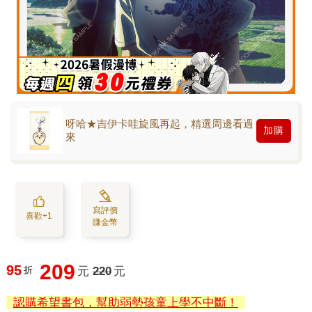
呀哈★吉伊卡哇旋風再起，精選周邊看過
加購
來
寫評價
喜歡+1
賺金幣
209
95
折
元
220
元
認購希望書包，幫助弱勢孩童上學不中斷！