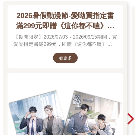
2026暑假動漫節-愛呦買指定書
滿299元即贈《這你都不嗑》文
件夾
【期間限定】2026/07/03～2026/09/15期間，買
愛呦指定書滿299元，即贈《這你都不嗑》文件
夾！單筆訂單不累贈，數量有限，送完為止！
看更多