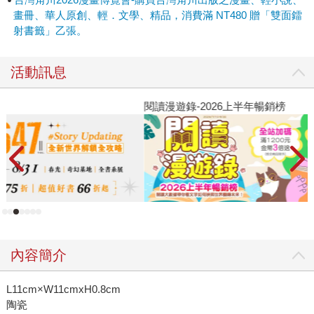
畫冊、華人原創、輕．文學、精品，消費滿 NT480 贈「雙面鐳
射書籤」乙張。
活動訊息
閱讀漫遊錄-2026上半年暢銷榜
2
內容簡介
L11cm×W11cmxH0.8cm
陶瓷