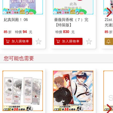
妃真與殿！ 06
薔薇與香檳（７）完
21st
【特裝版】
光速
BRA
94
830
85
折
特價
元
特價
元
85
折
加入購物車
加入購物車
您可能也需要