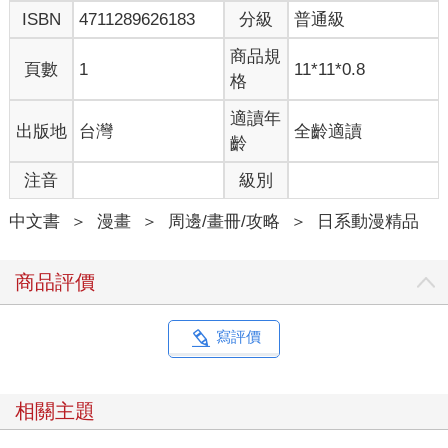
ISBN
4711289626183
分級
普通級
商品規
頁數
1
11*11*0.8
格
適讀年
出版地
台灣
全齡適讀
齡
注音
級別
中文書
＞
漫畫
＞
周邊/畫冊/攻略
＞
日系動漫精品
商品評價
寫評價
相關主題