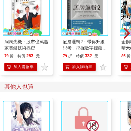
洞燭先機：股市億萬贏
底層邏輯2：帶你升級
企鵝
家關鍵技術揭密
思考，挖掘數字裡蘊含
晴天
的商業寶藏
「謹
253
332
79
折
特價
元
79
折
特價
元
85
折
加入購物車
加入購物車
其他人也買