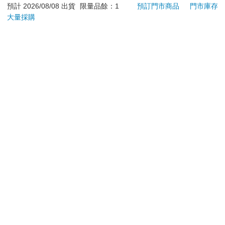
Kitty 庫洛米 布丁狗 酷
預計 2026/08/08 出貨
限量品餘：1
預訂門市商品
門市庫存
企鵝
大量採購
加入購物車
加入購物車
訂購/退換貨須知
加入金石堂 LINE 官方帳號『完成綁定』，隨時掌握出貨動
態：
提醒您！！
金石堂及銀行均不會請您操作ATM! 如接獲電話要求您前往
ATM提款機，請不要聽從指示，以免受騙上當！
退換貨須知：
**提醒您，鑑賞期不等於試用期，退回商品須為全新狀態**
依據「消費者保護法」第19條及行政院消費者保護處公告之