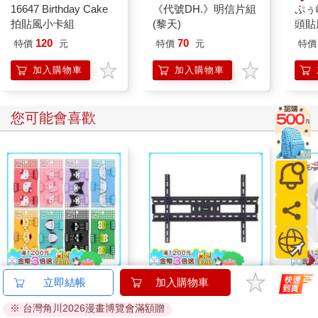
16647 Birthday Cake
《代號DH.》明信片組
ぷぅ
拍貼風小卡組
(黎天)
頭貼
Q版
120
70
特價
元
特價
元
特價
加入購物車
加入購物車
您可能會喜歡
【日本 Sanrio 三麗
55－90吋大型通用壁
Erg
立即結帳
加入購物車
鷗】 造型長尾夾3入組
掛架 AW－05
BW
※ 台灣角川2026漫畫博覽會滿額贈
(8款可選) 凱蒂貓 Hello
AN
399
650
69
折
特價
元
特價
元
1990