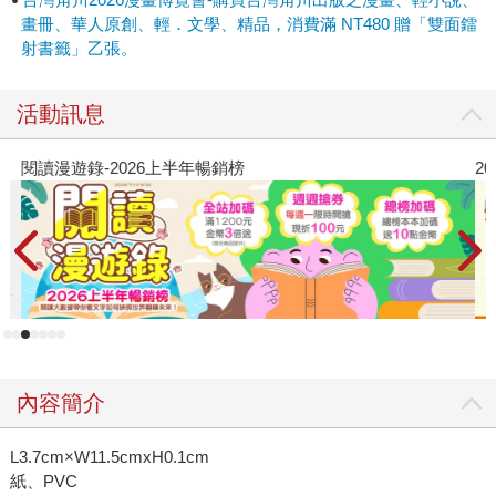
畫冊、華人原創、輕．文學、精品，消費滿 NT480 贈「雙面鐳
射書籤」乙張。
活動訊息
閱讀漫遊錄-2026上半年暢銷榜
2
內容簡介
L3.7cm×W11.5cmxH0.1cm
紙、PVC