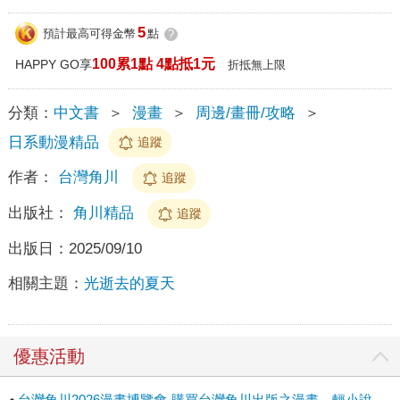
5
預計最高可得金幣
點
?
100累1點 4點抵1元
HAPPY GO享
折抵無上限
分類：
中文書
＞
漫畫
＞
周邊/畫冊/攻略
＞
日系動漫精品
追蹤
作者：
台灣角川
追蹤
出版社：
角川精品
追蹤
出版日：
2025/09/10
相關主題：
光逝去的夏天
優惠活動
台灣角川2026漫畫博覽會-購買台灣角川出版之漫畫、輕小說、