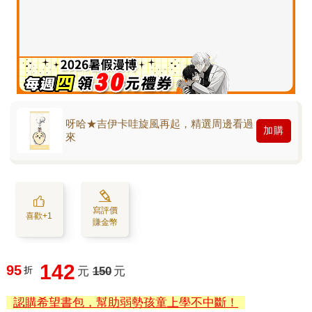
呀哈★吉伊卡哇旋風再起，精選周邊看過
加購
來
寫評價
喜歡+1
賺金幣
142
95
折
元
150
元
認購希望書包，幫助弱勢孩童上學不中斷！