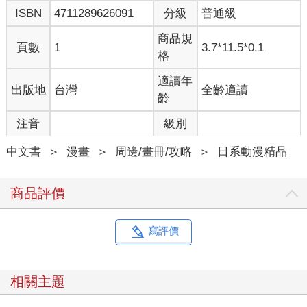
ISBN
4711289626091
分級
普通級
商品規
頁數
1
3.7*11.5*0.1
格
適讀年
出版地
台灣
全齡適讀
齡
注音
級別
中文書
＞
漫畫
＞
周邊/畫冊/攻略
＞
日系動漫精品
商品評價
寫評價
相關主題