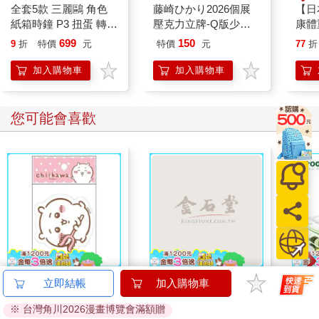
全套5款 三麗鷗 角色
藤崎ひかり2026個展
【日
紙箱時鐘 P3 扭蛋 轉蛋
壓克力立牌-Q版少女
康體
電子鐘 凱蒂貓 美樂蒂
精選ver【盲抽共6款】
白色(
699
150
9
折
特價
元
特價
元
77
折
酷洛米 帕恰狗 大耳狗
KITAN 奇譚
加入購物車
加入購物車
您可能會喜歡
吉伊卡哇 造型貼紙-粉
幸運雜誌8月2026第
Foo
立即結帳
加入購物車
195期
2入
※ 台灣角川2026漫畫博覽會滿額贈
67
171
96
折
特價
元
特價
元
特價
180