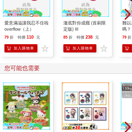
愛意滿溢讓我忍不住啦
澈底對你成癮 (首刷限
難以
overflow（上）
定版) III
嗎？
110
238
79
折
特價
元
85
折
特價
元
79
折
加入購物車
加入購物車
您可能也需要