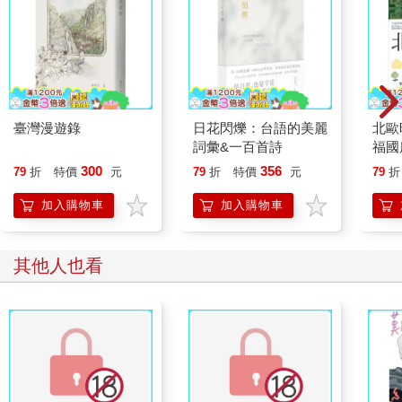
臺灣漫遊錄
日花閃爍：台語的美麗
北歐
詞彙&一百首詩
福國
300
356
79
折
特價
元
79
折
特價
元
79
折
加入購物車
加入購物車
其他人也看