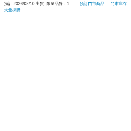
預計 2026/08/10 出貨
限量品餘：1
預訂門市商品
門市庫存
大量採購
加入購物車
加入購物車
訂購/退換貨須知
加入金石堂 LINE 官方帳號『完成綁定』，隨時掌握出貨動
態：
提醒您！！
金石堂及銀行均不會請您操作ATM! 如接獲電話要求您前往
ATM提款機，請不要聽從指示，以免受騙上當！
退換貨須知：
**提醒您，鑑賞期不等於試用期，退回商品須為全新狀態**
依據「消費者保護法」第19條及行政院消費者保護處公告之