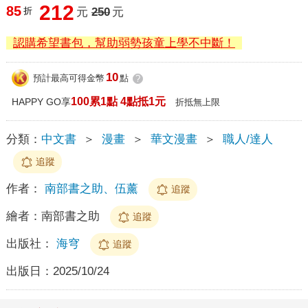
212
85
折
元
250
元
認購希望書包，幫助弱勢孩童上學不中斷！
10
預計最高可得金幣
點
?
100累1點 4點抵1元
HAPPY GO享
折抵無上限
分類：
中文書
＞
漫畫
＞
華文漫畫
＞
職人/達人
追蹤
作者：
南部書之助、伍薰
追蹤
繪者：
南部書之助
追蹤
出版社：
海穹
追蹤
出版日：
2025/10/24