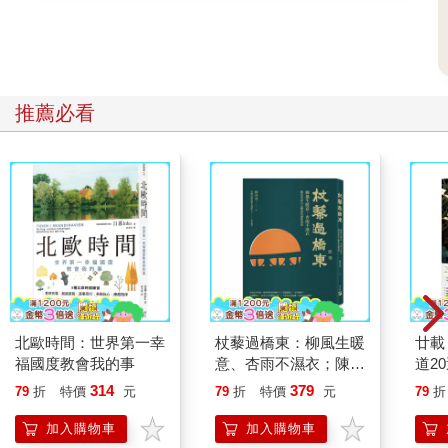
推薦必看
北歐時間：世界第一幸
杖藜過橋東：柳風生暖
廿載
福國度教會我的事
意、杏雨不濕衣；陳亮
道2
恭談以心轉境的適齡漫
314
379
79
折
特價
元
79
折
特價
元
79
折
想
加入購物車
加入購物車