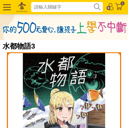
0
水都物語3