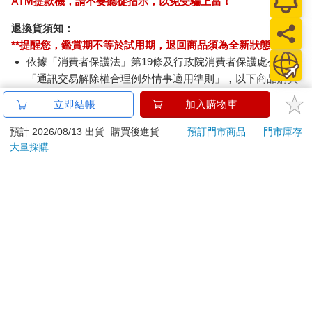
ATM提款機，請不要聽從指示，以免受騙上當！
退換貨須知：
**提醒您，鑑賞期不等於試用期，退回商品須為全新狀態**
依據「消費者保護法」第19條及行政院消費者保護處公告之
「通訊交易解除權合理例外情事適用準則」，以下商品購買
後，除商品本身有瑕疵外，將不提供7天的猶豫期：
立即結帳
加入購物車
易於腐敗、保存期限較短或解約時即將逾期。（如：生
鮮食品）
預計 2026/08/13 出貨
購買後進貨
預訂門市商品
門市庫存
依消費者要求所為之客製化給付。（客製化商品）
大量採購
報紙、期刊或雜誌。（含MOOK、外文雜誌）
經消費者拆封之影音商品或電腦軟體。
非以有形媒介提供之數位內容或一經提供即為完成之線
上服務，經消費者事先同意始提供。（如：電子書、電
子雜誌、下載版軟體、虛擬商品…等）
已拆封之個人衛生用品。（如：內衣褲、刮鬍刀、除毛
刀…等）
若非上列種類商品，均享有到貨7天的猶豫期（含例假
日）。