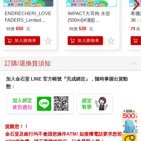
ENDRECHERI_LOVE
IMPACT大耳狗 水壺
希臘
FADERS_Limited
(500ml)#淺藍
36
Edition B（CD＋
IMCMB01LB
650
539
特價
元
特價
元
79
折
DVD）
加入購物車
加入購物車
訂購/退換貨須知
加入金石堂 LINE 官方帳號『完成綁定』，隨時掌握出貨動
態：
提醒您！！
金石堂及銀行均不會請您操作ATM! 如接獲電話要求您前往