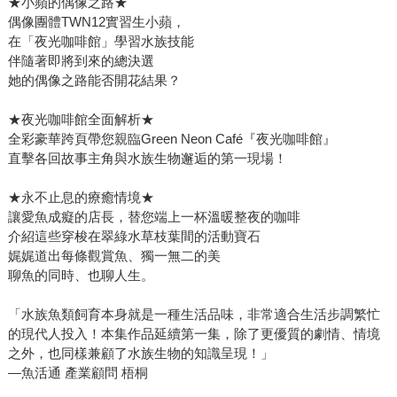
★小蘋的偶像之路★
偶像團體TWN12實習生小蘋，
在「夜光咖啡館」學習水族技能
伴隨著即將到來的總決選
她的偶像之路能否開花結果？
★夜光咖啡館全面解析★
全彩豪華跨頁帶您親臨Green Neon Café『夜光咖啡館』
直擊各回故事主角與水族生物邂逅的第一現場！
★永不止息的療癒情境★
讓愛魚成癡的店長，替您端上一杯溫暖整夜的咖啡
介紹這些穿梭在翠綠水草枝葉間的活動寶石
娓娓道出每條觀賞魚、獨一無二的美
聊魚的同時、也聊人生。
「水族魚類飼育本身就是一種生活品味，非常適合生活步調繁忙
的現代人投入！本集作品延續第一集，除了更優質的劇情、情境
之外，也同樣兼顧了水族生物的知識呈現！」
—魚活通 產業顧問 梧桐