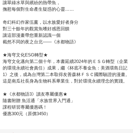
讓翠綠水草與繽紛的熱帶魚，
撫慰每個對生命產生疑惑的心靈……
奇幻科幻作家伍薰，以水族愛好者身分
對三十餘年的觀賞魚嗜好感恩回饋
讓這部漫畫帶您重新認識一個
截然不同的夜之台北——《水都物語》
★海穹文化ESG轉型★
海穹文化邁向第二個十年，本書延續2024年的ＥＳＧ轉型（企業
的環境永續社會責任）成果，繼《杯底不養金魚：美酒環島日記
1》之後，成為台灣第二本取得友善森林ＦＳＣ國際驗證的漫畫。
這是南瓜社長身為生物科系畢業生，對於環境永續理念的實踐。
★《水都物語3》讀友專屬優惠★
隨書附贈 魚活通「水族世界入門通」
課程研習專屬優惠碼！
優惠300元（原價3450）