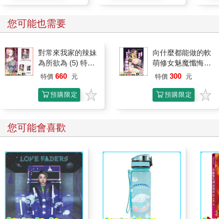
您可能也需要
對常來我家的辣妹
向什麼都能做的軟
為所欲為 (5) 特裝
萌修女魅魔懺悔榨
版
精
660
300
特價
元
特價
元
預購限定
預購限定
您可能會喜歡