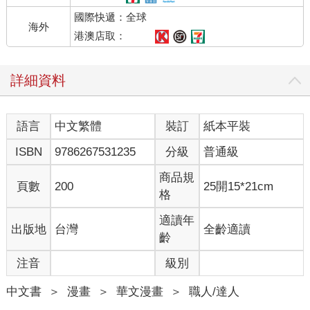
國際快遞：全球
海外
港澳店取：
詳細資料
語言
中文繁體
裝訂
紙本平裝
ISBN
9786267531235
分級
普通級
商品規
頁數
200
25開15*21cm
格
適讀年
出版地
台灣
全齡適讀
齡
注音
級別
中文書
＞
漫畫
＞
華文漫畫
＞
職人/達人