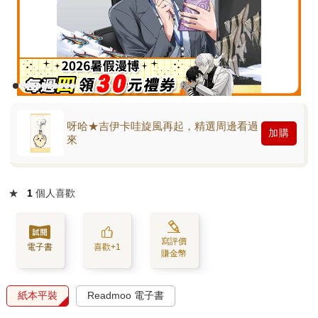
呀哈★吉伊卡哇旋風再起，精選周邊看過
加購
來
★
1
個人喜歡
寫評價
電子書
喜歡+1
賺金幣
紙本平裝
Readmoo 電子書