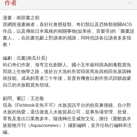
作者
漫畫：南部書之助
原網路漫畫繪者，喜好社會懸疑類、奇幻類以及恐怖類相關ACG
作品，以及傳統日本風格的相關事物(如美術、音樂等)的「圖畫說
書人」，在此書也獻上對讀者的感謝，同時也請各位讀者多多指
教！
編劇：伍薰(南瓜社長)
科幻奇幻作家、海穹文化創辦人。國小五年級時因為飼養觀賞魚
而踏上生物學之路，後於台大漁科所習得斑馬魚與稻田魚基因轉
殖技能。成為飼育者三十年後，首度有機會以創作形式回饋啟蒙
自己的水族觀賞魚領域。
顧問、審訂：王忠敬
現為《Fishbook非魚不可》水族資訊平台的校長兼撞鐘。自小對
水族的熱愛，退伍後進入水族貿易公司，從事魚場管理、批發、
零售及進出口業務多年。隨後轉任至威智文化，擔任《愛酷族水
族寵物月刊（Aquazoonews）》攝影編輯，並升任執行編輯和主
編。