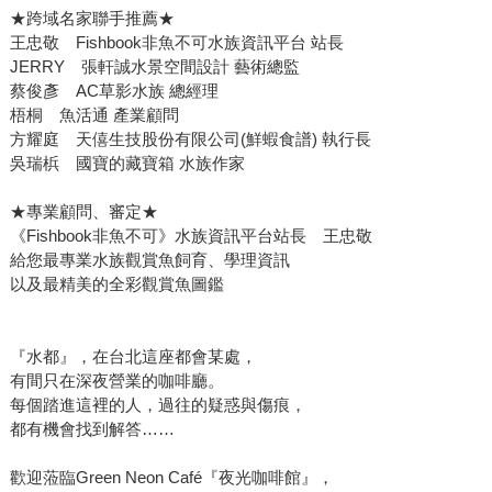
★跨域名家聯手推薦★
王忠敬 Fishbook非魚不可水族資訊平台 站長
JERRY 張軒誠水景空間設計 藝術總監
蔡俊彥 AC草影水族 總經理
梧桐 魚活通 產業顧問
方耀庭 天僖生技股份有限公司(鮮蝦食譜) 執行長
吳瑞梹 國寶的藏寶箱 水族作家
★專業顧問、審定★
《Fishbook非魚不可》水族資訊平台站長 王忠敬
給您最專業水族觀賞魚飼育、學理資訊
以及最精美的全彩觀賞魚圖鑑
『水都』，在台北這座都會某處，
有間只在深夜營業的咖啡廳。
每個踏進這裡的人，過往的疑惑與傷痕，
都有機會找到解答……
歡迎蒞臨Green Neon Café『夜光咖啡館』，