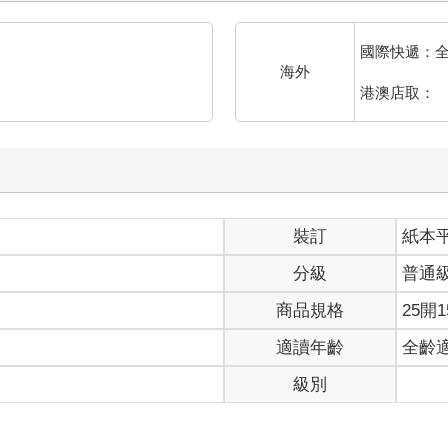
國際快遞：
海外
港澳店取：
裝訂
紙本
分級
普通
商品規格
25開1
適讀年齡
全齡
級別