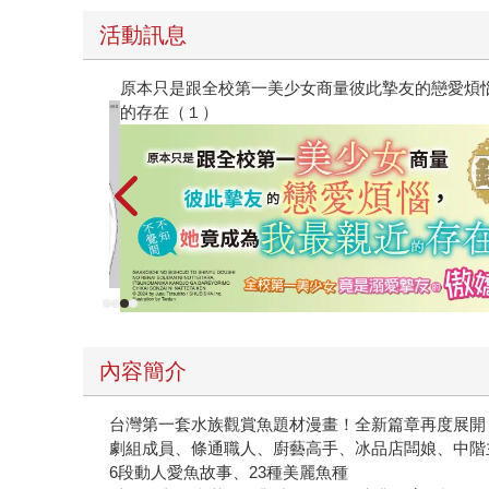
活動訊息
K數位修復版
黃色
內容簡介
台灣第一套水族觀賞魚題材漫畫！全新篇章再度展開
劇組成員、條通職人、廚藝高手、冰品店闆娘、中階主管
6段動人愛魚故事、23種美麗魚種