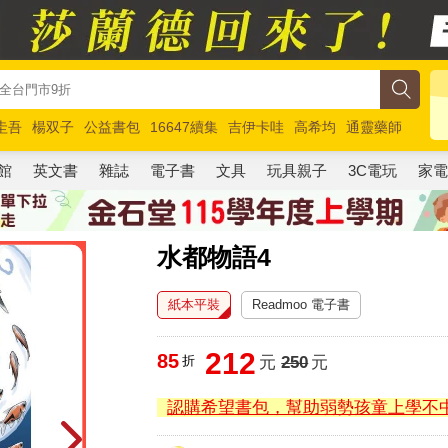
圭吾
楊双子
公益書包
16647續集
吉伊卡哇
高希均
通靈藥師
路邊攤新作
馬斯克
玩具總動員5
超慢跑
館
英文書
雜誌
電子書
文具
玩具親子
3C電玩
家
水都物語4
紙本平裝
Readmoo 電子書
212
85
折
元
250
元
認購希望書包，幫助弱勢孩童上學不