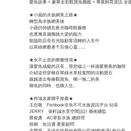
愛魚故事 + 豪華全彩觀賞魚圖鑑 + 專業飼育資訊 全
★小蘋的水族網美之路★
轉型為水族網美後
小蘋仍持續在夜光咖啡館服務
也逐漸具備獨挑大梁的能力
能協助店長在光臨顧客流轉的人生中
以翠綠療癒著千百個心靈……
★永不止息的療癒情境★
讓愛魚成癡的店長，替您端上一杯溫暖整夜的咖啡
介紹這些穿梭在翠綠水草枝葉間的活動寶石
娓娓道出每條觀賞魚、獨一無二的美
聊魚的同時、也聊人生。
★跨域名家聯手推薦★
王忠敬 Fishbook非魚不可水族資訊平台 站長
JERRY 張軒誠水景空間設計 藝術總監
蔡俊彥 AC草影水族 總經理
梧桐 魚活通 產業顧問
方耀庭 天僖生技股份有限公司(鮮蝦食譜) 執行長