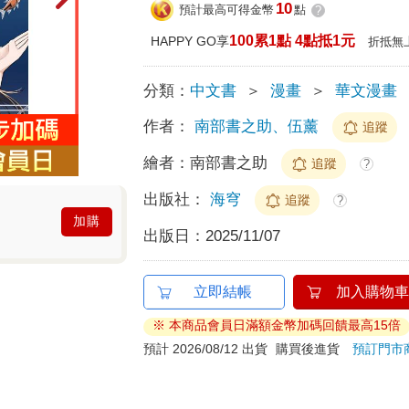
10
預計最高可得金幣
點
?
100累1點 4點抵1元
HAPPY GO享
折抵無
分類：
中文書
＞
漫畫
＞
華文漫畫
作者：
南部書之助、伍薰
追蹤
繪者：
南部書之助
追蹤
?
出版社：
海穹
追蹤
?
加購
出版日：
2025/11/07
立即結帳
加入購物車
※ 本商品會員日滿額金幣加碼回饋最高15倍
預計 2026/08/12 出貨
購買後進貨
預訂門市