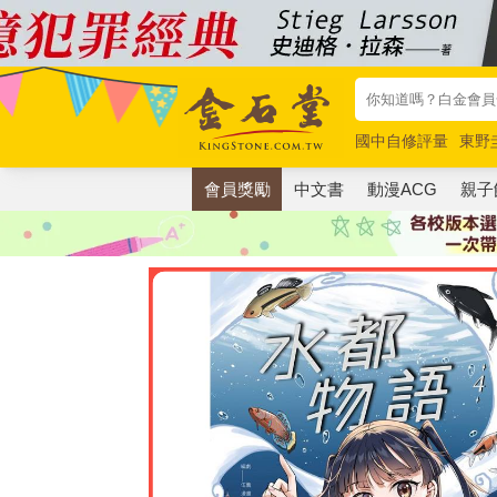
國中自修評量
東野
唯紅花綻放
奧德賽
會員獎勵
中文書
動漫ACG
親子