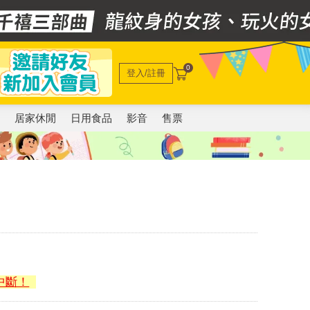
0
登入/註冊
電
居家休閒
日用食品
影音
售票
中斷！