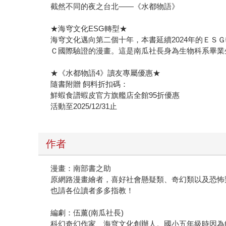
截然不同的夜之台北——《水都物語》
★海穹文化ESG轉型★
海穹文化邁向第二個十年，本書延續2024年的Ｅ
Ｃ國際驗證的漫畫。這是南瓜社長身為生物科系畢業
★《水都物語4》讀友專屬優惠★
隨書附贈 飼料折扣碼：
鮮蝦食譜蝦皮官方旗艦店全館95折優惠
活動至2025/12/31止
作者
漫畫：南部書之助
原網路漫畫繪者，喜好社會懸疑類、奇幻類以及恐怖
也請各位讀者多多指教！
編劇：伍薰(南瓜社長)
科幻奇幻作家、海穹文化創辦人。國小五年級時因為