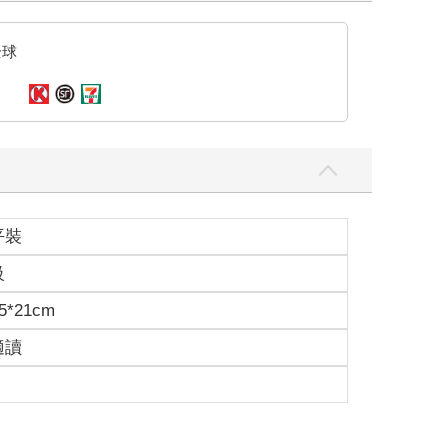
全球
平裝
級
5*21cm
適讀