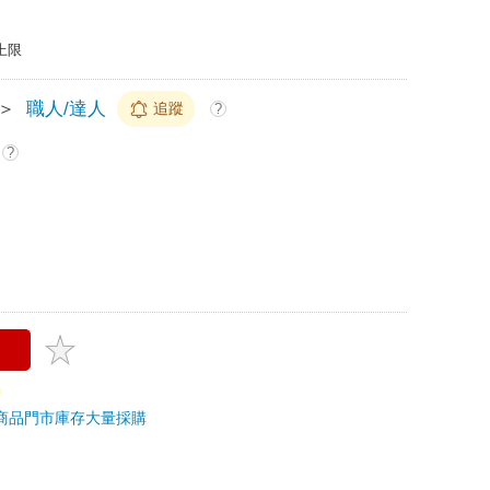
上限
＞
職人/達人
追蹤
?
?
商品
門市庫存
大量採購