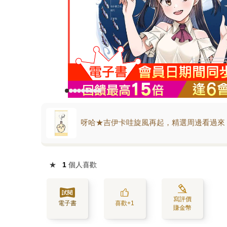
呀哈★吉伊卡哇旋風再起，精選周邊看過來
★
1
個人喜歡
寫評價
電子書
喜歡+1
賺金幣