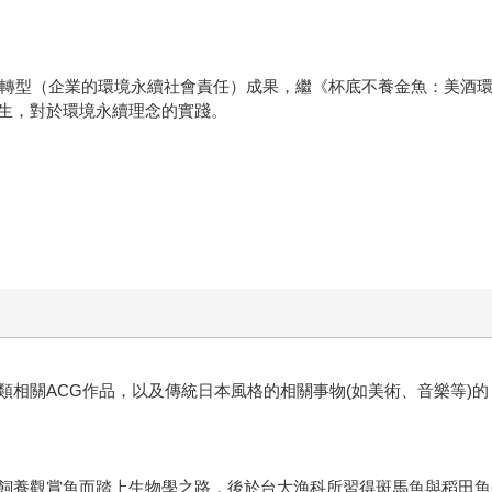
ＳＧ轉型（企業的環境永續社會責任）成果，繼《杯底不養金魚：美酒
生，對於環境永續理念的實踐。
類相關ACG作品，以及傳統日本風格的相關事物(如美術、音樂等)
飼養觀賞魚而踏上生物學之路，後於台大漁科所習得斑馬魚與稻田魚