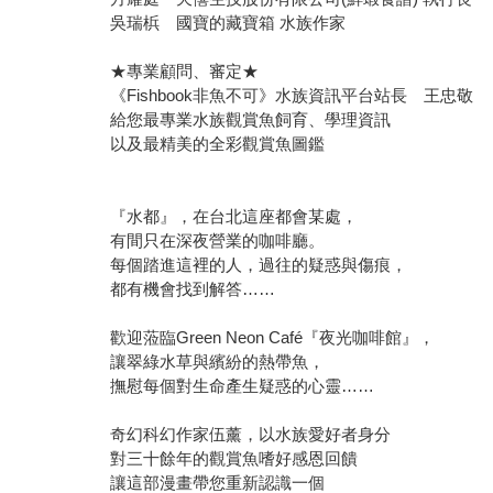
吳瑞梹 國寶的藏寶箱 水族作家
★專業顧問、審定★
《Fishbook非魚不可》水族資訊平台站長 王忠敬
給您最專業水族觀賞魚飼育、學理資訊
以及最精美的全彩觀賞魚圖鑑
『水都』，在台北這座都會某處，
有間只在深夜營業的咖啡廳。
每個踏進這裡的人，過往的疑惑與傷痕，
都有機會找到解答……
歡迎蒞臨Green Neon Café『夜光咖啡館』，
讓翠綠水草與繽紛的熱帶魚，
撫慰每個對生命產生疑惑的心靈……
奇幻科幻作家伍薰，以水族愛好者身分
對三十餘年的觀賞魚嗜好感恩回饋
讓這部漫畫帶您重新認識一個