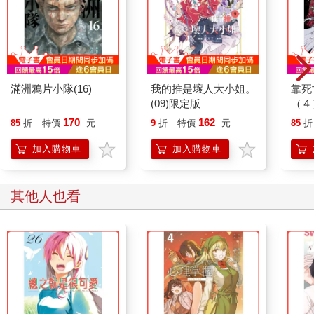
滿洲鴉片小隊(16)
我的推是壞人大小姐。
靠死
(09)限定版
（４
170
162
85
折
特價
元
9
折
特價
元
85
折
加入購物車
加入購物車
其他人也看