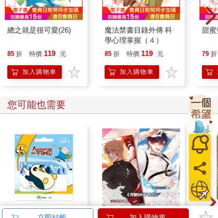
總之就是很可愛(26)
魔法禁書目錄外傳 科
甜蜜
學心理掌握（４）
119
119
85
折
特價
元
85
折
特價
元
79
折
加入購物車
加入購物車
您可能也需要
探險活寶《阿鵝》一卡
《代號DH.》明信片組
【日本
立即結帳
加入購物車