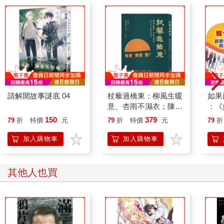
請解開故事謎底 04
杖藜過橋東：柳風生暖
如果
意、杏雨不濕衣；陳亮
：《
恭談以心轉境的適齡漫
喵》
150
379
79
折
特價
元
79
折
特價
元
79
折
想
【首
加入購物車
加入購物車
其他人也買