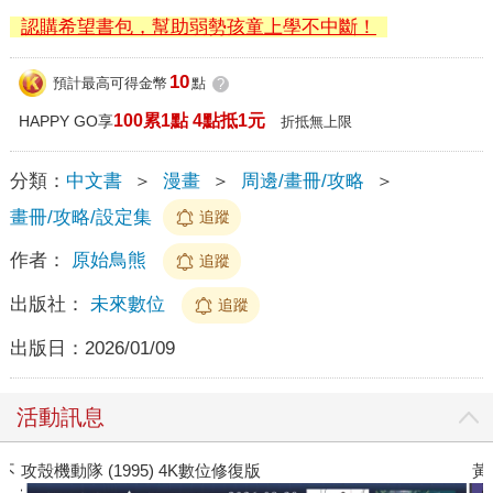
認購希望書包，幫助弱勢孩童上學不中斷！
10
預計最高可得金幣
點
?
100累1點 4點抵1元
HAPPY GO享
折抵無上限
分類：
中文書
＞
漫畫
＞
周邊/畫冊/攻略
＞
畫冊/攻略/設定集
追蹤
作者：
原始鳥熊
追蹤
出版社：
未來數位
追蹤
出版日：
2026/01/09
活動訊息
不
攻殼機動隊 (1995) 4K數位修復版
黃