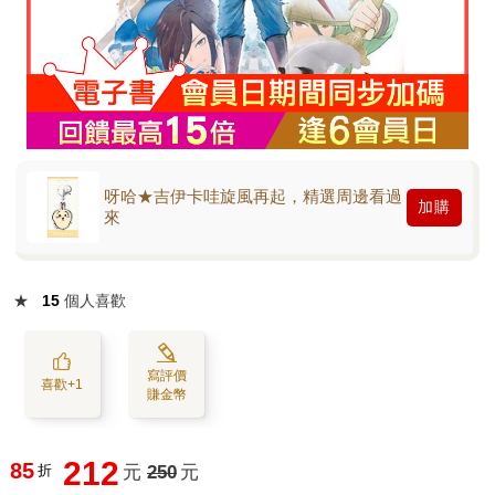
呀哈★吉伊卡哇旋風再起，精選周邊看過
加購
來
★
15
個人喜歡
寫評價
喜歡+1
賺金幣
212
85
折
元
250
元