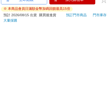
通
(黎天)
sket
※ 本商品會員日滿額金幣加碼回饋最高15倍
本 
150
70
特價
元
特價
元
54
折
速寫
預計 2026/08/15 出貨
購買後進貨
預訂門市商品
門市庫存
大量採購
加入購物車
加入購物車
您可能會喜歡
16647 Birthday Cake
夏日的檸檬草 DVD
ERG
拍貼風小卡組
SW2
泳心
120
470
特價
元
特價
元
1990
錶