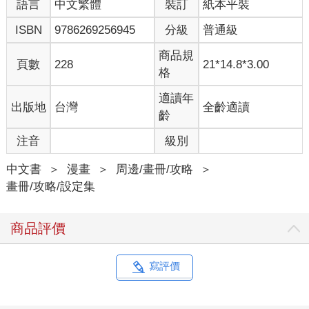
語言
中文繁體
裝訂
紙本平裝
ISBN
9786269256945
分級
普通級
商品規
頁數
228
21*14.8*3.00
格
適讀年
出版地
台灣
全齡適讀
齡
注音
級別
中文書
＞
漫畫
＞
周邊/畫冊/攻略
＞
畫冊/攻略/設定集
商品評價
寫評價