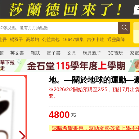
圭吾
楊双子
高希均
公益書包
16647續集
吉伊卡哇
通靈藥師
路邊攤新作
馬斯克
玩具總動員5
超慢跑
館
英文書
雜誌
電子書
文具
玩具親子
3C電玩
家
地。—關於地球的運動—豪
※2026/2/2開始預購至2/25，預計
套。
4800
元
認購希望書包，幫助弱勢孩童上學不