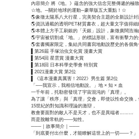
內容簡介 將《地。》蘊含的強⼤信念完整傳遞的極
☆地。─關於地球的運動─豪華版五⼤重點！☆
🌎象徵太陽系八⼤⾏星，完美契合主題的全新設計封
🌎資訊過載的透明PET材質書衣，超⼤量文字值得
🌎本體上⽅⼿⼯刷銀的「天銀」設計，象徵廣闊浩瀚
🌎宇宙被切割成「地。」的標誌形狀，富有衝擊⼒
🌎套書獨家限定，集結共同書寫地動說歷史的各個⾓
▌第26屆 ⼿塚治⾍文化賞 漫畫⼤賞
▌第54回 星雲賞 漫畫⼤賞
▌第18回 ⽇本科學史學會 特別賞
▌2021漫畫⼤賞 第2位
▌《這本漫畫真厲害！2022》男⽣篇 第2位
「──我宣⽰，我相信地動說。」地 × 知 × ⾎
⼀千年前，托勒密發現了宇宙混沌的「真理」。
為了讓「秩序」與「真理」交會，即使以性命交換，
15世紀的對知識和理論的激辯，
教會要⾯對的敵⼈不是天才，也不是異端者………
⽽是脫離常軌的——知性。
───｜故事簡介｜───
「到底要付出什麼，才能瞭解這世上的⼀切——？」