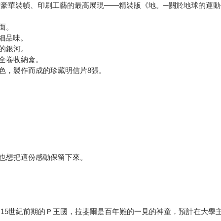
致豪華裝幀、印刷⼯藝的最⾼展現——精裝版《地。─關於地球的運動
⾯。
細細品味。
的銀河。
的全卷收納盒。
⾊，製作⽽成的珍藏明信片8張。
也想把這份感動保留下來。
 15世紀前期的Ｐ王國，拉斐爾是百年難的⼀⾒的神童，預計在⼤學