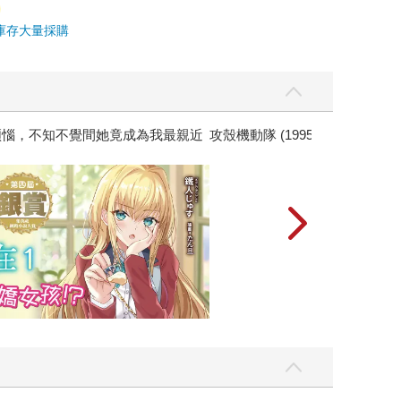
庫存
大量採購
黃色書刊回來了