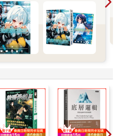
202
選
折