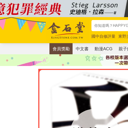
國中自修評量
東野
唯紅花綻放
奧德賽
會員獎勵
中文書
動漫ACG
親子