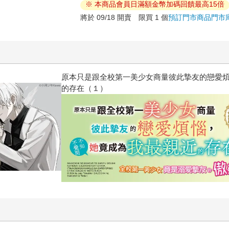
※ 本商品會員日滿額金幣加碼回饋最高15倍
將於 09/18 開賣 限買 1 個
預訂門市商品
門市
惱，不知不覺間她竟成為我最親近
攻殼機動隊 (1995) 4K數位修復版