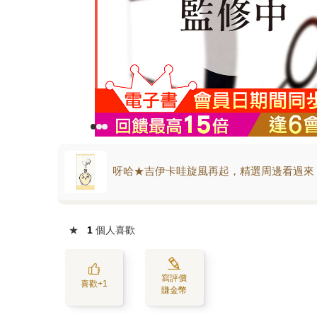
呀哈★吉伊卡哇旋風再起，精選周邊看過來
★
1
個人喜歡
寫評價
喜歡+1
賺金幣