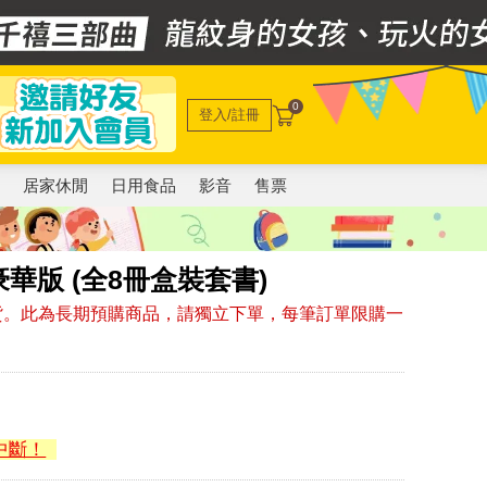
0
登入/註冊
電
居家休閒
日用食品
影音
售票
華版 (全8冊盒裝套書)
7月出貨。此為長期預購商品，請獨立下單，每筆訂單限購一
中斷！