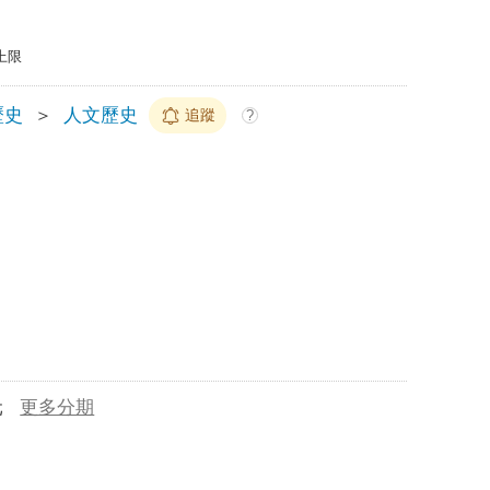
上限
歷史
＞
人文歷史
追蹤
?
元
更多分期