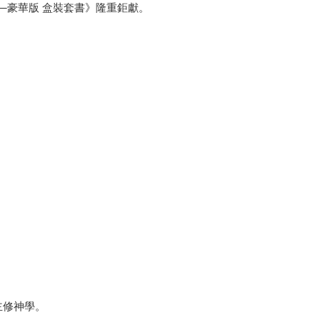
─豪華版 盒裝套書》隆重鉅獻。
主修神學。