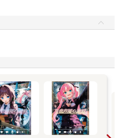
尖
飛
20