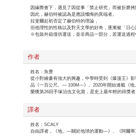
因緣際會下，遇⾒了因從事「禁⽌研究」⽽被折磨拷
因此，赫伯特被認為是應該懺悔的異端者。
拉斐爾起初否定了赫伯特的理論，
但他理性的性格以及對天文學的好奇，逐漸被「⽇⼼
※包裝外箱僅供運送，並非商品⼀部分，若運送過程
作者
姓名：⿂豊
從⼩對繪畫有強⼤的興趣，中學時受到《爆漫王》影響
品《⼀百公尺。— 100M—》。2020年開始連
榮獲第26回⼿塚治⾍文化賞，是史上最年輕的得獎者
譯者
姓名：SCALY
⾃由譯者，《地。—關於地球的運動—》、《阿爾蒂