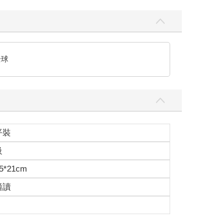
全球
平裝
級
5*21cm
適讀