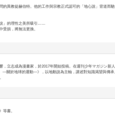
問的異教徒赫伯特。他的⼯作與宗教正式認可的「地⼼說」背道⽽馳
說」的理性之美所吸引……
中受損，將無法更換。
，立志成為漫畫家，於2017年開始投稿。在週刊少年マガジン新⼈
載《地。—關於地球的運動—》，以地動說為主軸，講述對知識渴望與傳承
。
》等書。