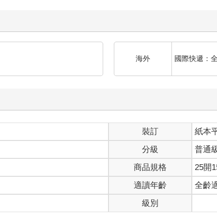
海外
國際快遞：
裝訂
紙本
分級
普通
商品規格
25開1
適讀年齡
全齡
級別