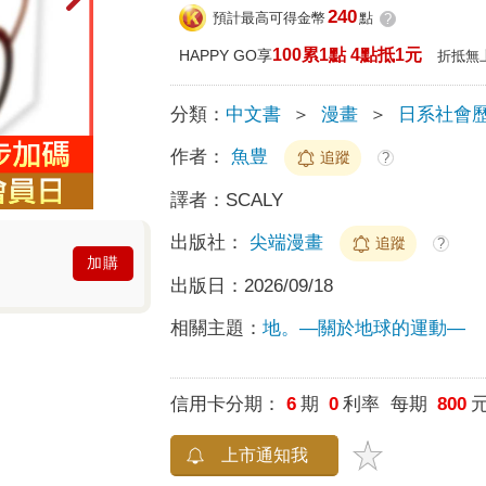
240
預計最高可得金幣
點
?
100累1點 4點抵1元
HAPPY GO享
折抵無
分類：
中文書
＞
漫畫
＞
日系社會
作者：
⿂豊
追蹤
?
譯者：
SCALY
出版社：
尖端漫畫
追蹤
?
加購
出版日：
2026/09/18
相關主題：
地。—關於地球的運動—
信用卡分期：
6
期
0
利率 每期
800
上市通知我