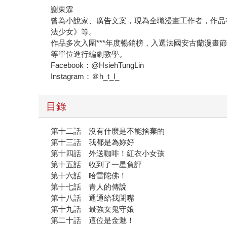
曾為小說家、廣告文案，現為全職漫畫工作者，作品
法少女》等。
作品多次入圍***年度暢銷榜，入選法國安古蘭漫畫節
等單位進行編劇教學。
Facebook：@HsiehTungLin
Instagram：＠h_t_l_
目錄
第十二話 沒有什麼是不能捨棄的
第十三話 我都是為妳好
第十四話 外送咖啡！紅衣小女孩
第十五話 收到了一星負評
第十六話 哈雷陀佛！
第十七話 青人的傳說
第十八話 通通給我閉嘴
第十九話 最強女鬼守娘
第二十話 這位是金魅！
第二十一話 妳終於肯接我電話了