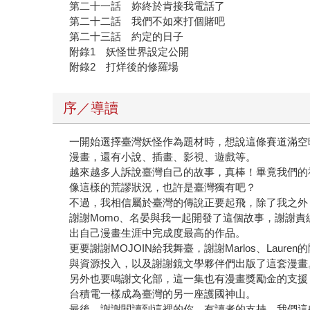
第二十二話 我們不如來打個賭吧
第二十三話 約定的日子
附錄1 妖怪世界設定公開
附錄2 打烊後的修羅場
序／導讀
一開始選擇臺灣妖怪作為題材時，想說這條賽道滿空
漫畫，還有小說、插畫、影視、遊戲等。
越來越多人訴說臺灣自己的故事，真棒！畢竟我們的
像這樣的荒謬狀況，也許是臺灣獨有吧？
不過，我相信屬於臺灣的傳說正要起飛，除了我之外
謝謝Momo、名晏與我一起開發了這個故事，謝謝
出自己漫畫生涯中完成度最高的作品。
更要謝謝MOJOIN給我舞臺，謝謝Marlos、Laure
與資源投入，以及謝謝鏡文學夥伴們出版了這套漫畫
另外也要鳴謝文化部，這一集也有漫畫獎勵金的支援
台積電一樣成為臺灣的另一座護國神山。
最後，謝謝閱讀到這裡的你，有讀者的支持，我們這
再說給你聽！