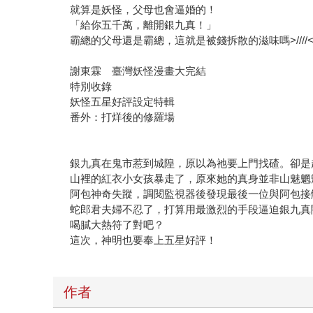
「給你五千萬，離開銀九真！」
霸總的父母還是霸總，這就是被錢拆散的滋味嗎>////
謝東霖 臺灣妖怪漫畫大完結
特別收錄
妖怪五星好評設定特輯
番外：打烊後的修羅場
銀九真在鬼市惹到城隍，原以為祂要上門找碴。卻是
山裡的紅衣小女孩暴走了，原來她的真身並非山魅魍
阿包神奇失蹤，調閱監視器後發現最後一位與阿包接
蛇郎君夫婦不忍了，打算用最激烈的手段逼迫銀九真
喝膩大熱符了對吧？
這次，神明也要奉上五星好評！
作者
謝東霖