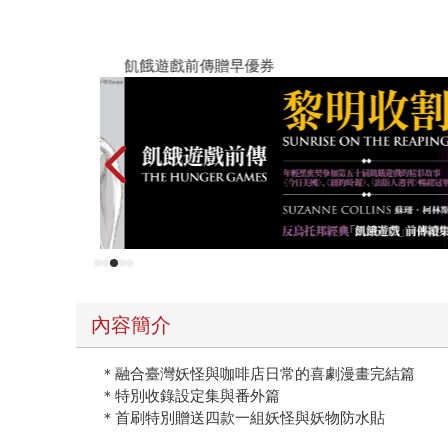
飢餓遊戲前傳贈早優券
內容簡介
＊融合臺灣妖怪與咖啡店日常的喜劇漫畫完結篇
＊特別收錄設定集與番外篇
＊首刷特別贈送四款一組妖怪與妖物防水貼
就算是妖怪，父母也會逼婚的！