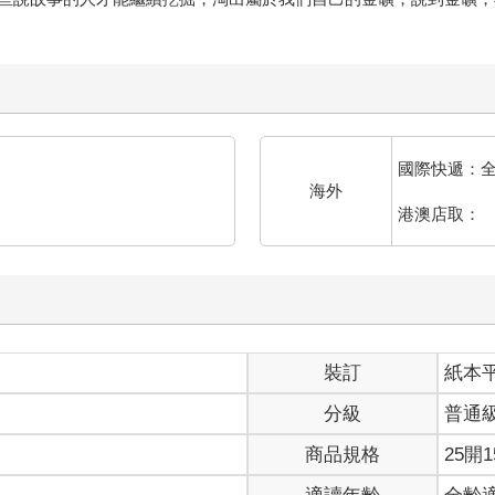
國際快遞：
海外
港澳店取：
裝訂
紙本
分級
普通
商品規格
25開1
適讀年齡
全齡