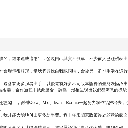
曠的，結果連載這兩年，發現自己其實不孤單，不少前人已經耕耘出
社會環境很畸形，當我們尋找自我認同時，會被另一群也生活在這片
，還會有更多強者出手，以後還有好多不同版本詮釋的臺灣妖怪故事
責編名晏，合作過程中彼此磨合、調整，最後呈現出我們都滿意的樣
n的開疆闢土，謝謝Cora、Mio、Ivan、Bonnie一起努力將作品推
。
，我才能大膽地付出更多助手費。近十年來國家政策終於願意給藝文
些說故事的人才能繼續挖掘，淘出屬於我們自己的金礦，說到金礦，