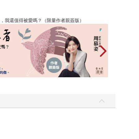
，我還值得被愛嗎？（限量作者親簽版）
原本只是跟全校
的存在（１）