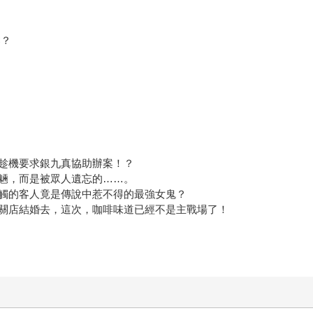
<？
趁機要求銀九真協助辦案！？
魎，而是被眾人遺忘的……。
觸的客人竟是傳說中惹不得的最強女鬼？
關店結婚去，這次，咖啡味道已經不是主戰場了！