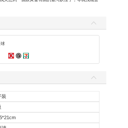
全球
平裝
級
5*21cm
適讀