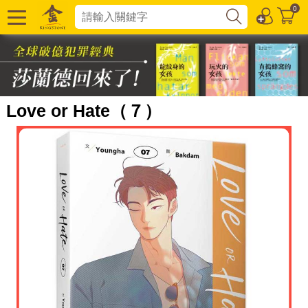
0
Love or Hate（７）