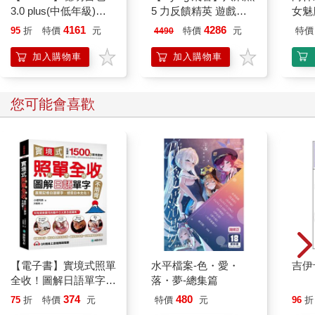
3.0 plus(中低年級)雪
5 力反饋精英 遊戲手
女魅
紫 全新進化玩美上市
把 (國際版)
4161
4286
95
折
特價
元
特價
元
特價
4490
加入購物車
加入購物車
您可能會喜歡
【電子書】實境式照單
水平檔案-色・愛・
吉伊
全收！圖解日語單字不
落・夢-總集篇
用背：照片單字全部收
374
480
75
折
特價
元
特價
元
96
折
錄！全場景1500張實