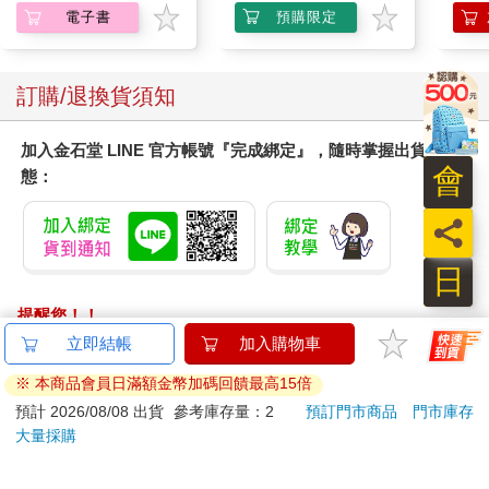
境圖解，讓生活中的人
電子書
預購限定
事時地物成為你的日文
老師！
訂購/退換貨須知
加入金石堂 LINE 官方帳號『完成綁定』，隨時掌握出貨動
會
態：
員
日
提醒您！！
金石堂及銀行均不會請您操作ATM! 如接獲電話要求您前往
立即結帳
加入購物車
ATM提款機，請不要聽從指示，以免受騙上當！
※ 本商品會員日滿額金幣加碼回饋最高15倍
退換貨須知：
預計 2026/08/08 出貨
參考庫存量：2
預訂門市商品
門市庫存
大量採購
**提醒您，鑑賞期不等於試用期，退回商品須為全新狀態**
依據「消費者保護法」第19條及行政院消費者保護處公告之
「通訊交易解除權合理例外情事適用準則」，以下商品購買