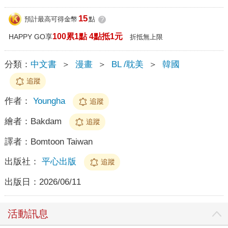
15
預計最高可得金幣
點
?
100累1點 4點抵1元
HAPPY GO享
折抵無上限
分類：
中文書
＞
漫畫
＞
BL /耽美
＞
韓國
追蹤
作者：
Youngha
追蹤
繪者：
Bakdam
追蹤
譯者：
Bomtoon Taiwan
出版社：
平心出版
追蹤
出版日：
2026/06/11
活動訊息