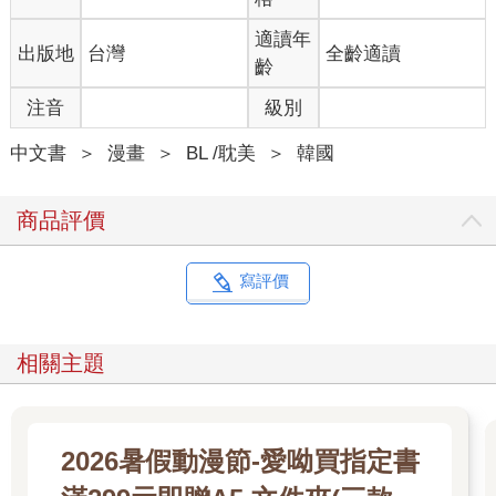
適讀年
出版地
台灣
全齡適讀
齡
注音
級別
中文書
＞
漫畫
＞
BL /耽美
＞
韓國
商品評價
寫評價
相關主題
2026暑假動漫節-愛呦買指定書