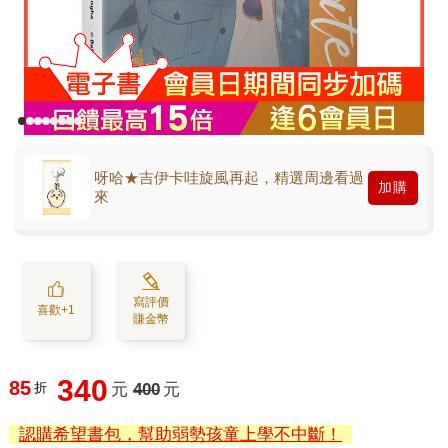
呀哈★吉伊卡哇旋風再起，精選周邊看過
加購
來
寫評價
喜歡+1
賺金幣
340
85
折
元
400
元
認購希望書包，幫助弱勢孩童上學不中斷！