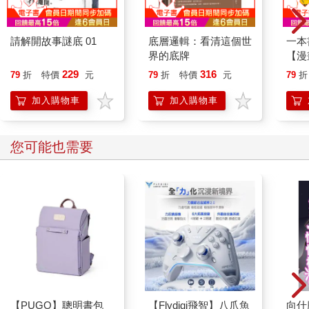
請解開故事謎底 01
底層邏輯：看清這個世
一本
界的底牌
【漫
行動
229
316
79
折
特價
元
79
折
特價
元
79
折
開關
「行
加入購物車
加入購物車
學方
您可能也需要
【PUGO】聰明書包
【Flydigi飛智】八爪魚
向什