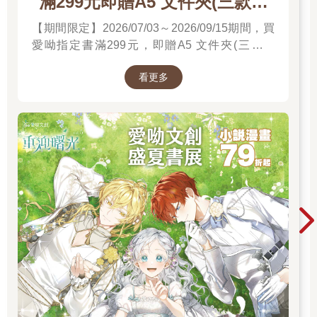
滿299元即贈A5 文件夾(三款隨
機)
【期間限定】2026/07/03～2026/09/15期間，買
愛呦指定書滿299元，即贈A5 文件夾(三款隨
機)！單筆訂單不累贈，數量有限，送完為止！
看更多