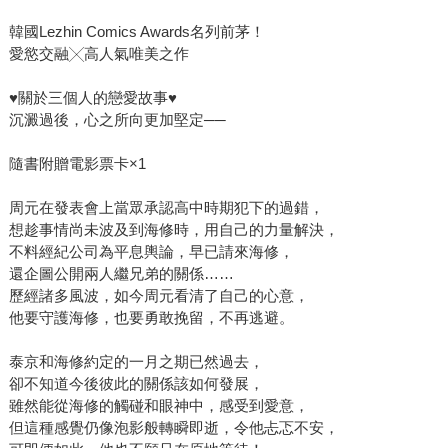
韓國Lezhin Comics Awards名列前茅！
愛慾交融╳高人氣唯美之作
♥關於三個人的戀愛故事♥
沉澱過後，心之所向更加堅定──
隨書附贈電影票卡×1
周元在發表會上當眾承認高中時期犯下的過錯，
想趁事情尚未波及到海修時，用自己的力量解決，
不料經紀公司為平息輿論，早已請來海修，
還企圖公開兩人繼兄弟的關係……
歷經諸多風波，如今周元看清了自己的心意，
他要守護海修，也要勇敢挽留，不再逃避。
泰京和海修約定的一月之期已然過去，
卻不知道今後彼此的關係該如何發展，
雖然能從海修的觸碰和眼神中，感受到愛意，
但這種感覺仍像泡影般轉瞬即逝，令他忐忑不安，