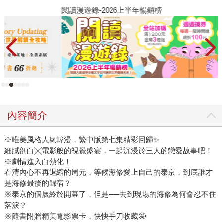
閱讀漫遊錄-2026上半年暢銷榜
2
內容簡介
※唯美風格人氣韓漫，繁中版第七集精彩回歸✨
細膩剖白╳電影般的視覺盛宴，一起沉浸於三人的戀愛故事吧！
※劇情進入白熱化！
看清內心不再退縮的周元，等候海修愛上自己的泰京，到底誰才
是海修最後的歸宿？
※泰京的個展終於開幕了，但是──去到現場的海修為何會忍不住
落淚？
※隨書附贈精美電影票卡，快快手刀收藏🤩