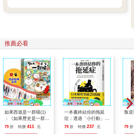
推薦必看
如果西遊是一群喵(1)
一本書終結你的拖延
叛逆
：《如果歷史是一群
症：透過「小行動」打
喵》作者最新力作，附
開大腦的行動開關，懶
411
237
79
折
特價
元
79
折
特價
元
79
折
【首卷特典】拉頁
人也能變身「行動派」