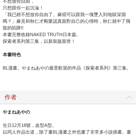
不想放你自由，
只想跟你一起沉淪！
「我已經不想放你自由了。麻煩可以跟我一塊墜入到地獄深淵
嗎？」麻見和秋仁才剛要認真面對自己的心情時，秋仁就中了飛
龍的陷阱!!
本書完整收錄NAKED TRUTH日本篇。
探索者系列第三集，以新裝版面世！
本書特色
BL漫畫。やまねあやの最受歡迎的作品《探索者系列》第三集。
作者
やまねあやの
生日12月18號，血型A型。
以同人作品出道，除了畫BL漫畫之外也畫了非常多小說插畫。畫