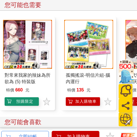
您可能也需要
對常來我家的辣妹為所
孤獨搖滾-明信片組-腦
《代
欲為 (5) 特裝版
內運行
(黎天
660
135
特價
元
特價
元
特價
預購限定
加入購物車
您可能會喜歡
立即結帳
加入購物車