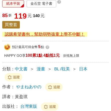
?
紙本平裝
金石堂 電子書
119
85
折
元
140
元
買整套
認購希望書包，幫助弱勢孩童上學不中斷！
5
預計最高可得金幣
點
?
100累1點 4點抵1元
HAPPY GO享
折抵無上限
分類：
中文書
＞
漫畫
＞
BL /耽美
＞
日本
追蹤
作者：
やまねあやの
追蹤
譯者：
黃盈琪
出版社：
台灣東販
追蹤