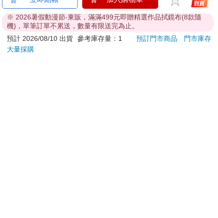
※ 2026暑假動漫節-東販，滿滿499元即贈精選作品拭鏡布(8款隨
機)，單筆訂單不累送，數量有限送完為止。
預計 2026/08/10 出貨
參考庫存量：1
預訂門市商品
門市庫存
大量採購
【電子書】蔬菜的理髮
FoodSaver真空密鮮盒
吉伊卡哇 
店
2入組（中－1.2L）
圈-
259
899
特價
元
特價
元
95
折
電子書
加入購物車
訂購/退換貨須知
加入金石堂 LINE 官方帳號『完成綁定』，隨時掌握出貨動
態：