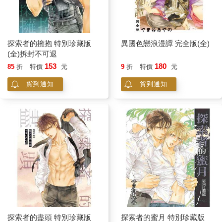
探索者的擁抱 特別珍藏版
異國色戀浪漫譚 完全版(全)
(全)拆封不可退
153
180
85
折
特價
元
9
折
特價
元
貨到通知
貨到通知
探索者的盡頭 特別珍藏版
探索者的蜜月 特別珍藏版