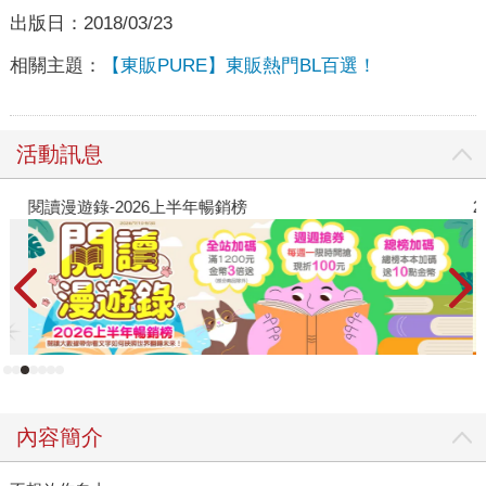
出版日：
2018/03/23
相關主題：
【東販PURE】東販熱門BL百選！
活動訊息
閱讀漫遊錄-2026上半年暢銷榜
2
內容簡介