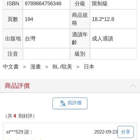
ISBN
9789864756346
分級
限制級
商品規
頁數
194
18.2*12.8
格
適讀年
出版地
台灣
成人適讀
齡
注音
級別
中文書
＞
漫畫
＞
BL /耽美
＞
日本
商品評價
寫評價
（共
4
則好評）
分享
st***529 說：
2022-09-23