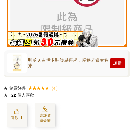
呀哈★吉伊卡哇旋風再起，精選周邊看過
加購
來
★
會員好評
★★★★★（4）
★
22
個人喜歡
寫評價
喜歡+1
賺金幣