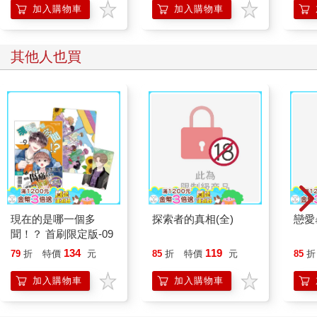
的37個科學方法
加入購物車
加入購物車
其他人也買
現在的是哪一個多
探索者的真相(全)
戀愛
聞！？ 首刷限定版-09
134
119
79
折
特價
元
85
折
特價
元
85
折
加入購物車
加入購物車