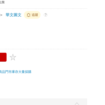
上限
＞
華文圖文
追蹤
?
商品
門市庫存
大量採購