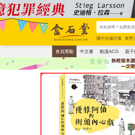
國中自修評量
東野
唯紅花綻放
奧德賽
會員獎勵
中文書
動漫ACG
親子