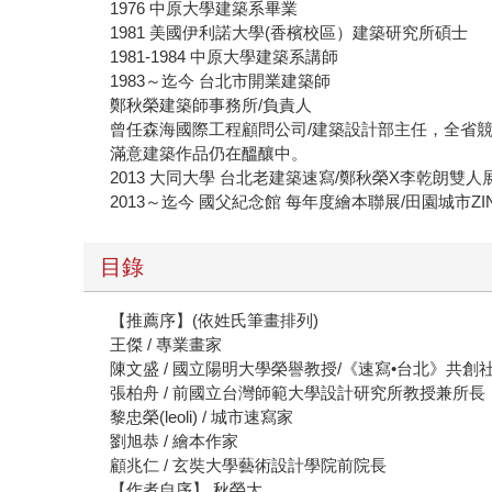
1976 中原大學建築系畢業
1981 美國伊利諾大學(香檳校區）建築研究所碩士
1981-1984 中原大學建築系講師
1983～迄今 台北市開業建築師
鄭秋榮建築師事務所/負責人
曾任森海國際工程顧問公司/建築設計部主任，全省
滿意建築作品仍在醞釀中。
2013 大同大學 台北老建築速寫/鄭秋榮X李乾朗雙人
2013～迄今 國父紀念館 每年度繪本聯展/田園城市ZI
目錄
【推薦序】(依姓氏筆畫排列)
王傑 / 專業畫家
陳文盛 / 國立陽明大學榮譽教授/《速寫•台北》共創
張柏舟 / 前國立台灣師範大學設計研究所教授兼所長
黎忠榮(leoli) / 城市速寫家
劉旭恭 / 繪本作家
顧兆仁 / 玄奘大學藝術設計學院前院長
【作者自序】 秋榮大