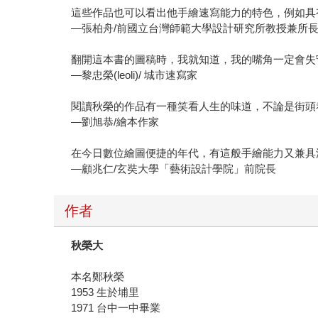
這些作品也可以看出他手繪速寫能力的特色，例如具
—張柏舟/前國立台灣師範大學設計研究所教授兼所
翻開這本書的圖稿時，我就知道，我的嘴角一定會失
—黎忠榮(leoli)/ 城市速寫家
閱讀秋榮的作品有一種笑看人生的味道，不論是街頭
—劉旭恭/繪本作家
在今日數位繪圖便捷的年代，有這般手繪能力又兼具
—顧兆仁/玄奘大學「藝術設計學院」前院長
作者
秋榮大
本名鄭秋榮
1953 生於埔里
1971 台中一中畢業