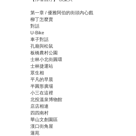
第一章 / 優雅阿伯的街頭內心戲
柳丁怎麼賣
對話
U-Bike
車子對話
孔廟與松鼠
板橋農村公園
士林小北街圓環
士林捷運站
眾生相
平凡的早晨
半圓形廣場
小三在這裡
北投溫泉博物館
店店相連
四四南村
華山文創園區
漢口街角屋
蓮苑