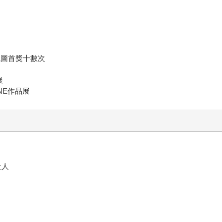
競圖首獎十數次
展
NE作品展
社人