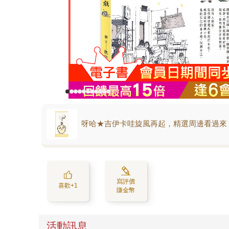
呀哈★吉伊卡哇旋風再起，精選周邊看過來
寫評價
喜歡+1
賺金幣
活動訊息