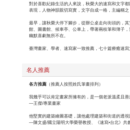
對於喜歡紀錄生活的人來說，秋榮大的速寫和文字都
表現，人物神韻親切寫實，文字自成一格，主編稱之
最早，讓秋榮大停下腳步，從辦公桌走向街頭的，其
館、圖書館、候車亭、公車上，帶著兩枝筆和簿子，
幽默喜劇無所不在。
臺灣畫家、學者、速寫家一致推薦，七十篇療癒速寫
名人推薦
各方推薦
（推薦人按照姓氏筆畫排列）
我幾乎可以肯定畫家所擁有的，是一個老派溫柔且善
—王傑/專業畫家
他堅實的建築繪圖基礎，讓他處理建築和街道的透視
—陳文盛/國立陽明大學榮譽教授、《速寫•台北》共