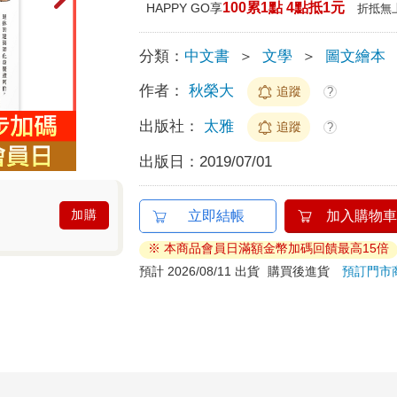
100累1點 4點抵1元
HAPPY GO享
折抵無
分類：
中文書
＞
文學
＞
圖文繪本
作者：
秋榮大
追蹤
?
出版社：
太雅
追蹤
?
出版日：
2019/07/01
加購
立即結帳
加入購物車
※ 本商品會員日滿額金幣加碼回饋最高15倍
預計 2026/08/11 出貨
購買後進貨
預訂門市