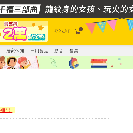
0
登入/註冊
電
居家休閒
日用食品
影音
售票
中斷！