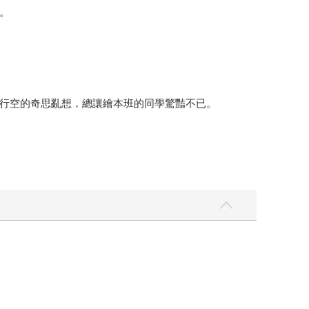
。
行空的奇思亂想，總讓繪本班的同學驚豔不已。