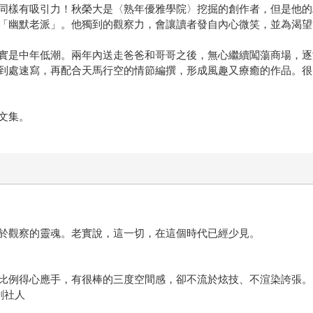
同樣有吸引力！秋榮大是〈熟年優雅學院〉挖掘的創作者，但是他的
「幽默老派」。他獨到的觀察力，會讓讀者發自內心微笑，並為渴望
實是中年低潮。兩年內送走爸爸和哥哥之後，無心繼續闖蕩商場，逐
到處速寫，再配合天馬行空的情節編撰，形成風趣又療癒的作品。很
文集。
於觀察的靈魂。老實說，這一切，在這個時代已經少見。
比例得心應手，有很棒的三度空間感，卻不流於炫技、不渲染誇張。
創社人