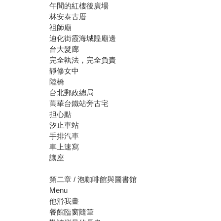
午間的紅樓後廣場
林安泰古厝
祖師廟
迪化街霞海城隍廟邊
台大髮廊
完全執法，完全負責
靜修女中
陸橋
台北郵政總局
萬華台鐵站旁古宅
担心點
汐止車站
手排汽車
車上速寫
讓座
第二章 / 泡咖啡館與圖書館
Menu
他滑我畫
餐館臨窗隨筆