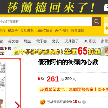
圭吾
楊双子
公益書包
16647續集
吉伊卡哇
通靈藥師
路邊攤新作
馬斯克
玩具總動員5
超慢跑
館
英文書
雜誌
電子書
文具
玩具親子
3C電玩
家
優雅阿伯的街頭內心戲
261
9
折
元
290
元
認購希望書包，幫助弱勢孩童上學不
10
預計最高可得金幣
點
?