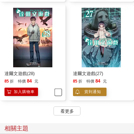
達爾文遊戲(28)
達爾文遊戲(27)
84
84
85
折
特價
元
85
折
特價
元
加入購物車
貨到通知
看更多
相關主題