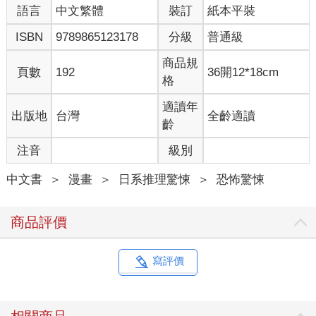
語言
中文繁體
裝訂
紙本平裝
ISBN
9789865123178
分級
普通級
商品規
頁數
192
36開12*18cm
格
適讀年
出版地
台灣
全齡適讀
齡
注音
級別
中文書
＞
漫畫
＞
日系推理驚悚
＞
恐怖驚悚
商品評價
寫評價