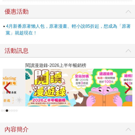
優惠活動
4月新番原著懶人包，原著漫畫、輕小說85折起，想成為「原著
黨」就趁現在！
活動訊息
閱讀漫遊錄-2026上半年暢銷榜
2
內容簡介