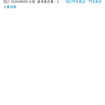
預計 2026/08/08 出貨
參考庫存量：1
預訂門市商品
門市庫存
儀
VA Hi-SPEC UNITED
1790
16980
特價
元
特價
元
特價
2990
阿斯拉 G.S.X RS
大量採購
SIREN 黑色限定
加入購物車
加入購物車
訂購/退換貨須知
加入金石堂 LINE 官方帳號『完成綁定』，隨時掌握出貨動
態：
提醒您！！
金石堂及銀行均不會請您操作ATM! 如接獲電話要求您前往
ATM提款機，請不要聽從指示，以免受騙上當！
退換貨須知：
**提醒您，鑑賞期不等於試用期，退回商品須為全新狀態**