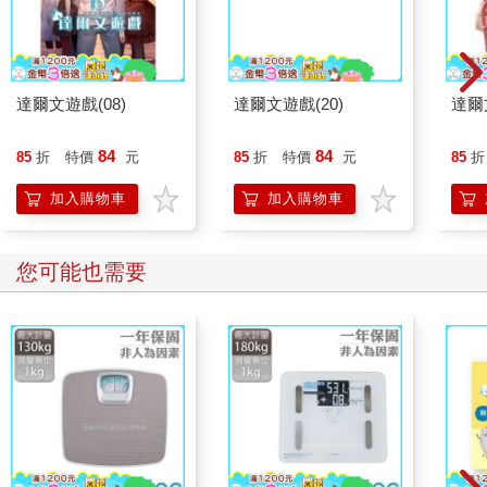
達爾文遊戲(08)
達爾文遊戲(20)
達爾
84
84
85
折
特價
元
85
折
特價
元
85
折
加入購物車
加入購物車
您可能也需要