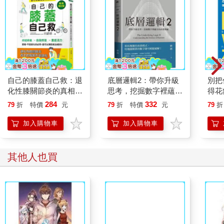
自己的膝蓋自己救：退
底層邏輯2：帶你升級
別把
化性膝關節炎的真相
思考，挖掘數字裡蘊含
得花
【暢銷增訂版】
的商業寶藏
—理
284
332
79
折
特價
元
79
折
特價
元
79
折
思維
加入購物車
加入購物車
其他人也買