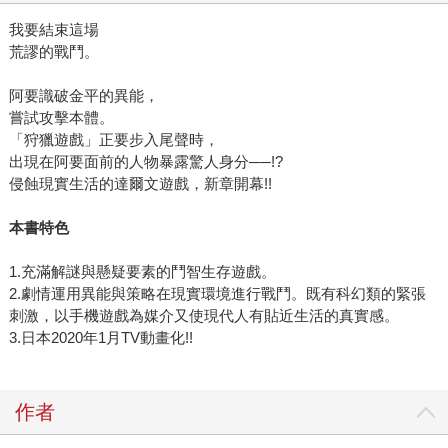
我要結束這場
荒謬的戰鬥。
阿要識破金平的異能，
嘗試攻擊本體。
「狩獵遊戲」正要步入尾聲時，
出現在阿要面前的人物暴露驚人身分──!?
侵蝕現實生活的達爾文遊戲，新章開幕!!
本書特色
1.充滿解謎與懸疑要素的鬥智生存遊戲。
2.劇情運用異能與策略在現實環境進行戰鬥。既有科幻類的緊張
刺激，以手機遊戲為媒介又使現代人有貼近生活的真實感。
3.日本2020年1月TV動畫化!!
作者