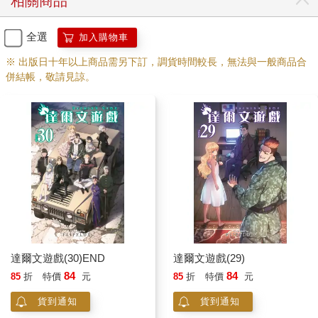
相關商品
全選
加入購物車
※ 出版日十年以上商品需另下訂，調貨時間較長，無法與一般商品合
併結帳，敬請見諒。
達爾文遊戲(30)END
達爾文遊戲(29)
84
84
85
折
特價
元
85
折
特價
元
貨到通知
貨到通知