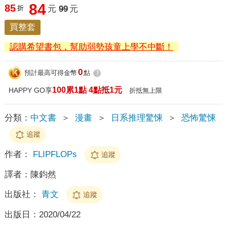
84
85
折
元
99
元
買整套
認購希望書包，幫助弱勢孩童上學不中斷！
0
預計最高可得金幣
點
?
100累1點 4點抵1元
HAPPY GO享
折抵無上限
分類：
中文書
＞
漫畫
＞
日系推理驚悚
＞
恐怖驚悚
追蹤
作者：
FLIPFLOPs
追蹤
譯者：
陳鈞然
出版社：
青文
追蹤
出版日：
2020/04/22