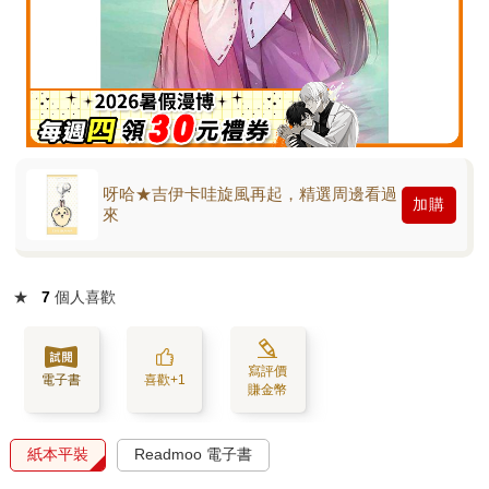
呀哈★吉伊卡哇旋風再起，精選周邊看過
加購
來
★
7
個人喜歡
寫評價
電子書
喜歡+1
賺金幣
紙本平裝
Readmoo 電子書