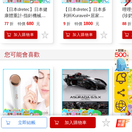
【日本dretec】日本健
【日本dretec】日本多
哩哩
康體重計-指針機械式-
利科Kuraveil+居家管
(珍奶
灰色(BS-306GYKO)
理智能三合一體重體脂
680
1800
77
折
特價
元
9
折
特價
元
88
折
計-白(BS-247WT)
加入購物車
加入購物車
您可能會喜歡
Lisscode 42°C | 10°C
【預購27年5月暫定】
【電
立即結帳
加入購物車
喚膚温冷美顔器 美膚
threeMega閃電霹靂車
子