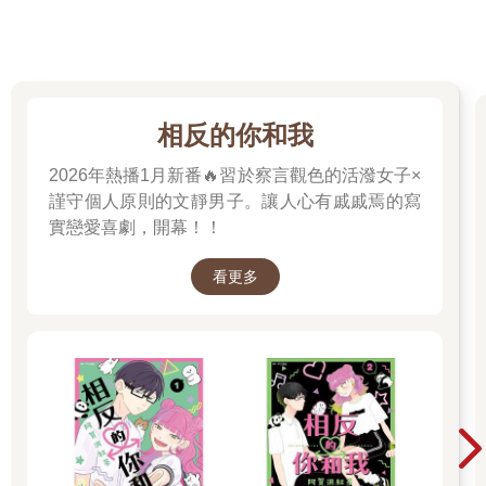
相反的你和我
2026年熱播1月新番🔥習於察言觀色的活潑女子×
謹守個人原則的文靜男子。讓人心有戚戚焉的寫
實戀愛喜劇，開幕！！
看更多