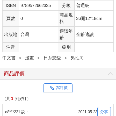
ISBN
9789572662335
分級
普通級
商品規
頁數
0
36開12*18cm
格
適讀年
出版地
台灣
全齡適讀
齡
注音
級別
中文書
＞
漫畫
＞
日系戀愛
＞
男性向
商品評價
寫評價
（共
1
則好評）
分享
d8***221 說：
2021-05-23