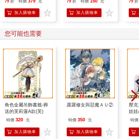
379
150
79
折
特價
元
79
折
特價
元
79
折
加入購物車
加入購物車
您可能也需要
角色金屬吊飾書籤-葬
露露修女與惡魔ＡＵ②
壓克
送的芙莉蓮A款(芙)
娃娃
320
350
特價
元
特價
元
特價
加入購物車
加入購物車