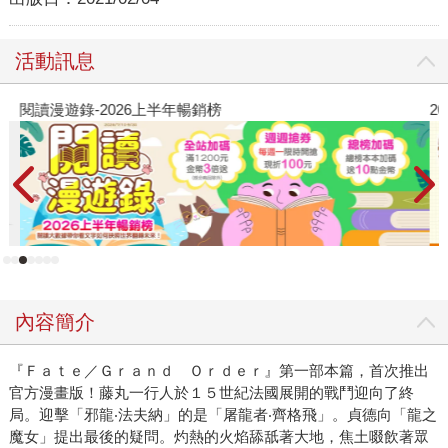
活動訊息
閱讀漫遊錄-2026上半年暢銷榜
2
內容簡介
『Ｆａｔｅ／Ｇｒａｎｄ Ｏｒｄｅｒ』第一部本篇，首次推出
官方漫畫版！藤丸一行人於１５世紀法國展開的戰鬥迎向了終
局。迎擊「邪龍‧法夫納」的是「屠龍者‧齊格飛」。貞德向「龍之
魔女」提出最後的疑問。灼熱的火焰舔舐著大地，焦土啜飲著眾