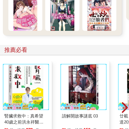
推薦必看
腎臟求救中：真希望
請解開故事謎底 03
廿載
40歲之前洪永祥醫師
道2
就告訴我這些事