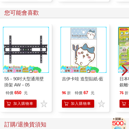
您可能會喜歡
55－90吋大型通用壁
吉伊卡哇 造型貼紙-藍
日本U
掛架 AW－05
銀離
乾爽
650
67
特價
元
96
折
特價
元
76
折
墊2
防滲
加入購物車
加入購物車
尿色
品不
訂購/退換貨須知