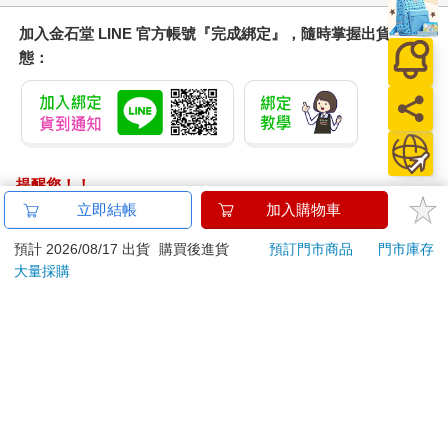
加入金石堂 LINE 官方帳號『完成綁定』，隨時掌握出貨動
態：
提醒您！！
金石堂及銀行均不會請您操作ATM! 如接獲電話要求您前往
立即結帳
加入購物車
ATM提款機，請不要聽從指示，以免受騙上當！
預計 2026/08/17 出貨
購買後進貨
預訂門市商品
門市庫存
退換貨須知：
大量採購
**提醒您，鑑賞期不等於試用期，退回商品須為全新狀態**
依據「消費者保護法」第19條及行政院消費者保護處公告之
「通訊交易解除權合理例外情事適用準則」，以下商品購買
後，除商品本身有瑕疵外，將不提供7天的猶豫期：
易於腐敗、保存期限較短或解約時即將逾期。（如：生
鮮食品）
依消費者要求所為之客製化給付。（客製化商品）