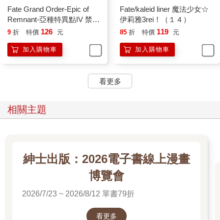
Fate Grand Order-Epic of
Fate/kaleid liner 魔法少女☆
Remnant-亞種特異點IV 禁忌
伊莉雅3rei！（１４）
降臨庭園 塞勒姆 異端塞勒姆
126
119
9
折
特價
元
85
折
特價
元
(07)
加入購物車
加入購物車
看更多
相關主題
紳士出版：2026電子書線上漫畫
博覽會
2026/7/23 ~ 2026/8/12 單書79折
看更多