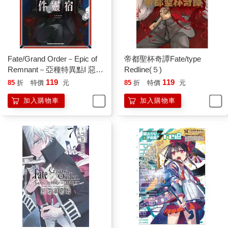
Fate/Grand Order－Epic of
帝都聖杯奇譚Fate/type
Remnant－亞種特異點I 惡性
Redline(５)
隔絕魔境 新宿 新宿幻靈事件
119
119
85
折
特價
元
85
折
特價
元
（５）
加入購物車
加入購物車