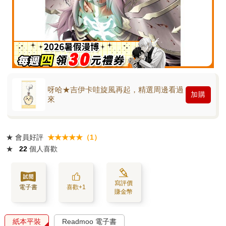
呀哈★吉伊卡哇旋風再起，精選周邊看過
加購
來
★
會員好評
★★★★★（1）
★
22
個人喜歡
寫評價
電子書
喜歡+1
賺金幣
紙本平裝
Readmoo 電子書