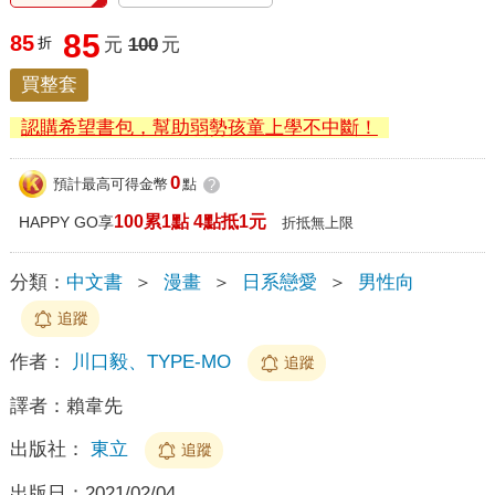
85
85
折
元
100
元
買整套
認購希望書包，幫助弱勢孩童上學不中斷！
0
預計最高可得金幣
點
?
100累1點 4點抵1元
HAPPY GO享
折抵無上限
分類：
中文書
＞
漫畫
＞
日系戀愛
＞
男性向
追蹤
作者：
川口毅、TYPE-MO
追蹤
譯者：
賴韋先
出版社：
東立
追蹤
出版日：
2021/02/04