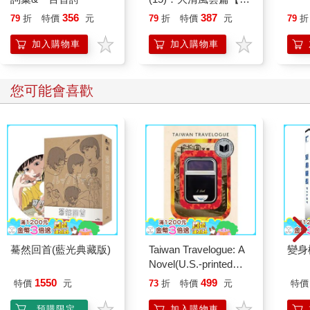
貓漫畫學歷史】
356
387
79
折
特價
元
79
折
特價
元
79
折
加入購物車
加入購物車
您可能會喜歡
驀然回首(藍光典藏版)
Taiwan Travelogue: A
變身
Novel(U.S.-printed
edition)
1550
499
特價
元
73
折
特價
元
特價
預購限定
加入購物車