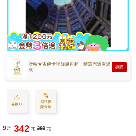
呀哈★吉伊卡哇旋風再起，精選周邊看過
加購
來
寫評價
喜歡+1
賺金幣
342
9
折
元
380
元