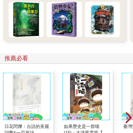
推薦必看
日花閃爍：台語的美麗
如果歷史是一群喵
臺灣
詞彙&一百首詩
(15)：大清風雲篇【萌