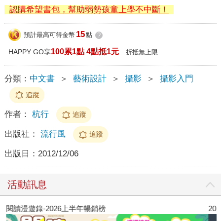
認購希望書包，幫助弱勢孩童上學不中斷！
15
預計最高可得金幣
點
?
100累1點 4點抵1元
HAPPY GO享
折抵無上限
分類：
中文書
＞
藝術設計
＞
攝影
＞
攝影入門
追蹤
作者：
杭行
追蹤
出版社：
流行風
追蹤
出版日：
2012/12/06
活動訊息
閱讀漫遊錄-2026上半年暢銷榜
2