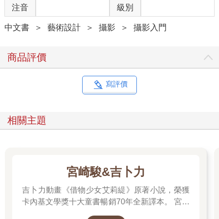
注音
級別
中文書
＞
藝術設計
＞
攝影
＞
攝影入門
商品評價
寫評價
相關主題
宮崎駿&吉卜力
吉卜力動畫《借物少女艾莉緹》原著小說，榮獲
卡內基文學獎十大童書暢銷70年全新譯本。 宮崎
駿多年前接受專訪時曾說：「我們都跟小小人一