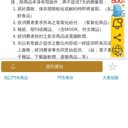
後，除商品本身有瑕疵外，將不提供7天的猶豫期：
易於腐敗、保存期限較短或解約時即將逾期。（如：生
鮮食品）
依消費者要求所為之客製化給付。（客製化商品）
報紙、期刊或雜誌。（含MOOK、外文雜誌）
經消費者拆封之影音商品或電腦軟體。
非以有形媒介提供之數位內容或一經提供即為完成之線
上服務，經消費者事先同意始提供。（如：電子書、電
子雜誌、下載版軟體、虛擬商品…等）
已拆封之個人衛生用品。（如：內衣褲、刮鬍刀、除毛
貨到通知
刀…等）
若非上列種類商品，均享有到貨7天的猶豫期（含例假
預訂門市商品
門市庫存
大量採購
日）。
辦理退換貨時，商品（組合商品恕無法接受單獨退貨）必須
是您收到商品時的原始狀態（包含商品本體、配件、贈品、
保證書、所有附隨資料文件及原廠內外包裝…等），請勿直
接使用原廠包裝寄送，或於原廠包裝上黏貼紙張或書寫文
字。
退回商品若無法回復原狀，將請您負擔回復原狀所需費用，