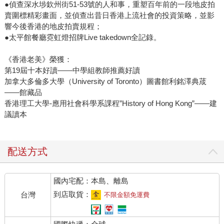
●偵查深水埗欽州街51-53號的人和事，重塑百年前的一段地皮拍
賣圍標精彩畫面，並偵查出昔日香港上流社會的投資策略，並影
響今後香港的地皮拍賣規程；
●太平館餐廳霓虹燈招牌Live takedown全記錄。
《香港老美》榮獲：
第19屆十本好讀——中學組教師推薦好讀
加拿大多倫多大學（University of Toronto）圖書館利銘澤典荿
——館藏品
香港理工大學-應用社會科學系課程”History of Hong Kong”——建
議讀本
配送方式
國內宅配：本島、離島
到店取貨：
台灣
不限金額免運費