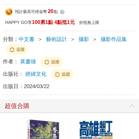
20
預計最高可得金幣
點
?
100累1點 4點抵1元
HAPPY GO享
折抵無上限
分類：
中文書
＞
藝術設計
＞
攝影
＞
攝影作品集
追蹤
作者：
黃慶雄
追蹤
出版社：
經緯文化
追蹤
出版日：
2024/03/22
超值合購