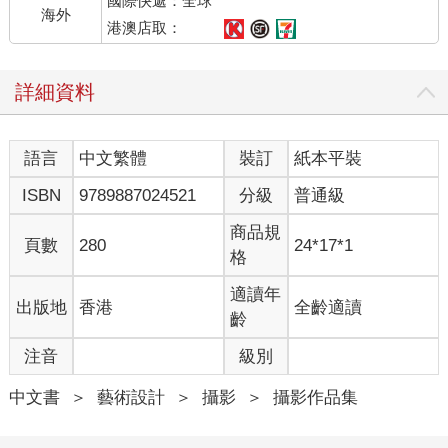
國際快遞：全球
海外
港澳店取：
詳細資料
語言
中文繁體
裝訂
紙本平裝
ISBN
9789887024521
分級
普通級
商品規
頁數
280
24*17*1
格
適讀年
出版地
香港
全齡適讀
齡
注音
級別
中文書
＞
藝術設計
＞
攝影
＞
攝影作品集