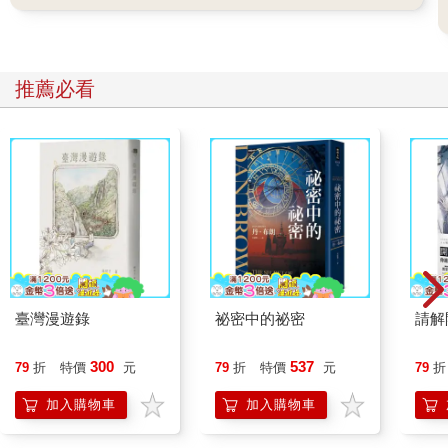
推薦必看
臺灣漫遊錄
祕密中的祕密
請解
300
537
79
折
特價
元
79
折
特價
元
79
折
加入購物車
加入購物車