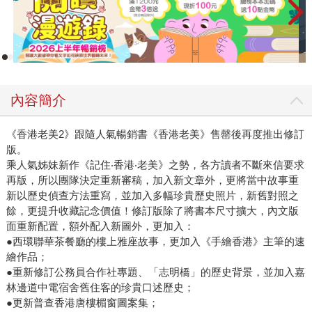
內容簡介
《香港老美2》跟隨人氣暢銷書《香港老美》售罄後再度推出修訂
版。
乘人氣姊妹新作《記住‧香港‧老美》之勢，各方讀者不斷來信要求
再版，所以團隊決定重新審稿，加入新文章外，更將當中故事重
新以歷史偵查方法重寫，並加入多幅珍貴歷史照片，新舊對照之
餘，更提升收藏記念價值！修訂版除了將書本尺寸擴大，內文版
面重新配置，額外配入新圖外，更加入：
●西環聯華茶餐廳的樓上雅座故事，更加入《手繪香港》主筆的速
繪作品；
●重新修訂公務員合作社專題、「志明橋」的歷史背景，並加入嘉
林邊道中電宿舍舊住客的珍貴口述歷史；
●更新普查香港唐樓楣窗圖案集；