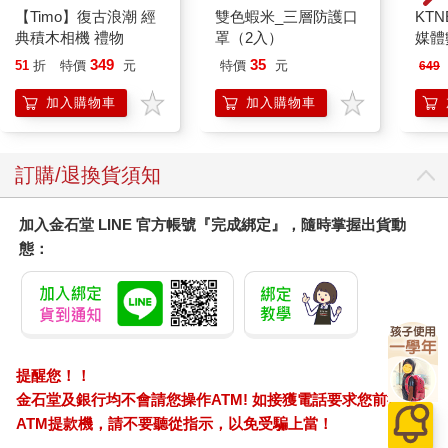
【Timo】復古浪潮 經
雙色蝦米_三層防護口
KTN
典積木相機 禮物
罩（2入）
媒體
349
35
51
折
特價
元
特價
元
649
加入購物車
加入購物車
訂購/退換貨須知
加入金石堂 LINE 官方帳號『完成綁定』，隨時掌握出貨動
態：
提醒您！！
金石堂及銀行均不會請您操作ATM! 如接獲電話要求您前往
ATM提款機，請不要聽從指示，以免受騙上當！