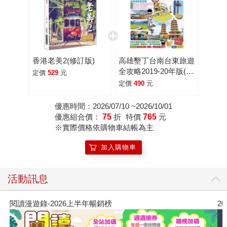
香港老美2(修訂版)
高雄墾丁台南台東旅遊
全攻略2019-20年版(第
定價
529
元
4 刷)
定價
490
元
優惠時間：2026/07/10 ~2026/10/01
優惠組合價：
75
折
特價
765
元
※實際價格依購物車結帳為主
加入購物車
活動訊息
閱讀漫遊錄-2026上半年暢銷榜
2