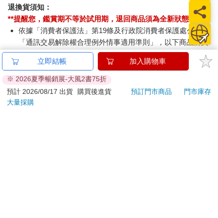
退換貨須知：
**提醒您，鑑賞期不等於試用期，退回商品須為全新狀態**
依據「消費者保護法」第19條及行政院消費者保護處公告之
「通訊交易解除權合理例外情事適用準則」，以下商品購買
後，除商品本身有瑕疵外，將不提供7天的猶豫期：
立即結帳
加入購物車
易於腐敗、保存期限較短或解約時即將逾期。（如：生
鮮食品）
※ 2026夏季暢銷展-大風2書75折
依消費者要求所為之客製化給付。（客製化商品）
預計 2026/08/17 出貨
購買後進貨
預訂門市商品
門市庫存
報紙、期刊或雜誌。（含MOOK、外文雜誌）
大量採購
經消費者拆封之影音商品或電腦軟體。
非以有形媒介提供之數位內容或一經提供即為完成之線
上服務，經消費者事先同意始提供。（如：電子書、電
子雜誌、下載版軟體、虛擬商品…等）
已拆封之個人衛生用品。（如：內衣褲、刮鬍刀、除毛
刀…等）
若非上列種類商品，均享有到貨7天的猶豫期（含例假
日）。
辦理退換貨時，商品（組合商品恕無法接受單獨退貨）必須
是您收到商品時的原始狀態（包含商品本體、配件、贈品、