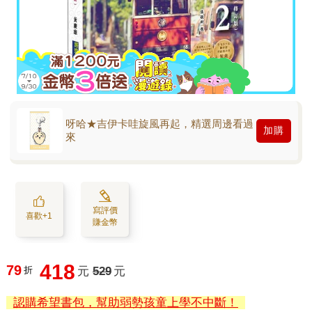
呀哈★吉伊卡哇旋風再起，精選周邊看過
加購
來
寫評價
喜歡+1
賺金幣
418
79
折
元
529
元
認購希望書包，幫助弱勢孩童上學不中斷！