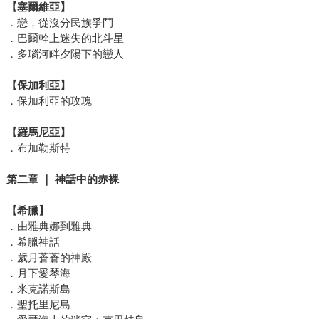
【塞爾維亞】
．戀，從沒分民族爭鬥
．巴爾幹上迷失的北斗星
．多瑙河畔夕陽下的戀人
【保加利亞】
．保加利亞的玫瑰
【羅馬尼亞】
．布加勒斯特
第二章
｜
神話中的赤裸
【希臘】
．由雅典娜到雅典
．希臘神話
．歲月蒼蒼的神殿
．月下愛琴海
．米克諾斯島
．聖托里尼島