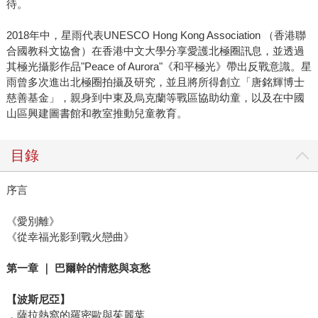
待。
2018年中，星雨代表UNESCO Hong Kong Association （香港聯
合國教科文協會）在香港中文大學分享愛護北極圈訊息，並透過
其極光攝影作品"Peace of Aurora"《和平極光》帶出反戰意識。星
雨曾多次進出北極圈拍攝及研究，並且將所得創立「唐銘輝博士
慈善基金」，親身到中東及烏克蘭等戰區協助幼童，以及在中國
山區興建圖書館和教室推動兒童教育。
目錄
序言
《愛別離》
《從幸福光影到戰火戀曲》
第一章
｜
巴爾幹的情慾與哀愁
【波斯尼亞】
．薩拉熱窩的羅密歐與茱麗葉