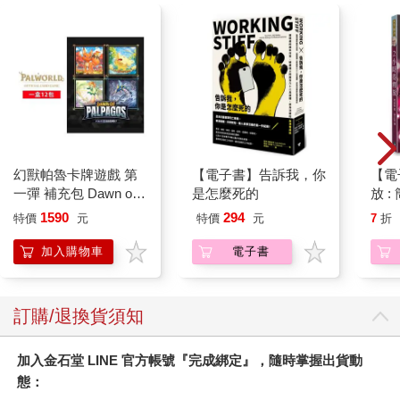
幻獸帕魯卡牌遊戲 第
【電子書】告訴我，你
【電
一彈 補充包 Dawn of
是怎麼死的
放 
Palpagos（日文版一
放手
1590
294
特價
元
特價
元
7
折
盒）
加入購物車
電子書
訂購/退換貨須知
加入金石堂 LINE 官方帳號『完成綁定』，隨時掌握出貨動
態：