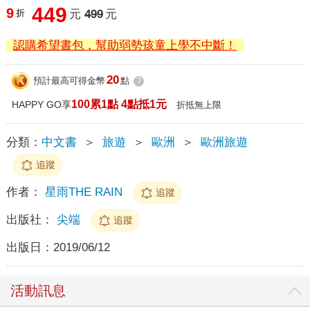
449
9
折
元
499
元
認購希望書包，幫助弱勢孩童上學不中斷！
20
預計最高可得金幣
點
?
100累1點 4點抵1元
HAPPY GO享
折抵無上限
分類：
中文書
＞
旅遊
＞
歐洲
＞
歐洲旅遊
追蹤
作者：
星雨THE RAIN
追蹤
出版社：
尖端
追蹤
出版日：
2019/06/12
活動訊息