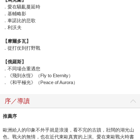
．愛在騷亂蔓延時
．基輔略影
．車諾比的悲歌
．利沃夫
【摩爾多瓦】
．從打仗到打野戰
【俄羅斯】
．不同場合重遇您
．《飛到永恆》（Fly to Eternity）
．《和平極光》（Peace of Aurora）
序／導讀
推薦序
歐洲給人的印象不外乎就是浪漫，看不完的古蹟，壯闊的湖光山
色。戰火的無情，也在近代東歐真實的上演。愛在東歐戰火時書