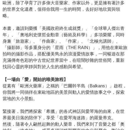
歐洲，除了孕育了許多偉大音樂家、作家以外，更是擁有著許多
的世界文化遺產，值得你我用一生的時間，去好好地欣賞與領
略。
本書，邀請到榮獲「美國政府終生成就獎」、「全球華人傑出青
年」、「奧地利史懷哲金勳章（藝術及科學）」多項榮耀，同時
身兼「旅遊家」、「作曲家」、「作家」、「北極光講師」、
「攝影師」等多重身分的「星雨（THE RAIN）」，用他在東歐旅
拍時的攝影作品，搭配優美雋永的浪漫愛情故事，一同暢遊在那
充滿傳奇色彩的中古世紀世界當中，在喧鬧吵雜的世俗間，重新
找回心靈的寧靜與對於人生的感動與希望。
【一場由「愛」開始的唯美旅程】
從素有「歐洲火藥庫」之稱的「巴爾幹半島（Balkans）」啟程，
你我將一同徜徉在東歐地區的美景與動人的愛情故事之中，探索
當地的大小景點。
緊接著，我們將探索「希臘」的各式神話與愛琴海的由來，在世
界最美日落的陪伴下，享受「在愛琴海迷路」的羅曼蒂克。
然後，隨著令人翩然起舞的動人樂章，我們來到了音樂之都「奧