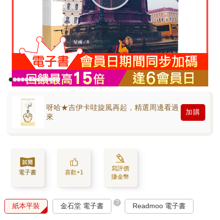
呀哈★吉伊卡哇旋風再起，精選周邊看過
加購
來
寫評價
電子書
喜歡+1
賺金幣
?
紙本平裝
金石堂 電子書
Readmoo 電子書