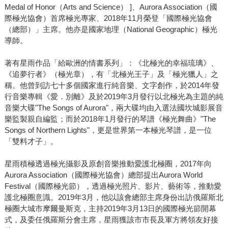
Medal of Honor（Arts and Science） ]、Aurora Association（國
際極光協會）首席極光專家、2018年11月榮登「國際極光協會
（總部）」主席。他亦是國家地理（National Geographic）極光
導師。
著有星雨作品「給歐洲的情書系列」：《北極光的幸福琉璃》、
《追夢行者》（極光章），有「北極光王子」及「極光獵人」之
稱。他曾到訪七十多個國家進行純音樂、文字創作，於2014年發
行音樂專輯《愛．別離》及於2019年3月發行以北極光為主題的純
音樂大碟"The Songs of Aurora"，兩大碟均由入選法國坎城影展音
樂監製親自編監；而於2018年1月發行的琴譜《極光舞曲》"The
Songs of Northern Lights"，更是世界第一本極光琴譜，是一位
「雙料才子」。
星雨積極透過極光攝影及原創音樂推動愛護北極圈，2017年向
Aurora Association（國際極光協會）總部提出Aurora World
Festival（國際極光節），透過極光照片、影片、藝術等，推動愛
護北極圈意識。2019年3月，他以該會總部主席身份出訪俄羅斯北
極圈大城市摩爾曼斯克，主持2019年3月13日的國際極光節開幕
式，及委任俄羅斯分會主席，星雨獲該市市長及軍方將領友好接