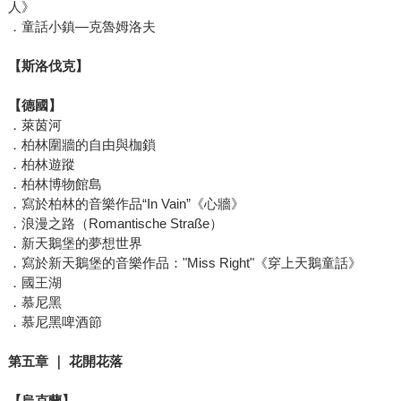
人》
．童話小鎮—克魯姆洛夫
【斯洛伐克】
【德國】
．萊茵河
．柏林圍牆的自由與枷鎖
．柏林遊蹤
．柏林博物館島
．寫於柏林的音樂作品“In Vain”《心牆》
．浪漫之路（Romantische Straße）
．新天鵝堡的夢想世界
．寫於新天鵝堡的音樂作品："Miss Right"《穿上天鵝童話》
．國王湖
．慕尼黑
．慕尼黑啤酒節
第五章
｜
花開花落
【烏克蘭】