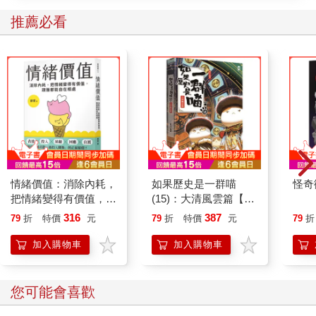
推薦必看
情緒價值：消除內耗，
如果歷史是一群喵
怪奇
把情緒變得有價值，跟
(15)：大清風雲篇【萌
誰都能自在相處
貓漫畫學歷史】
316
387
79
折
特價
元
79
折
特價
元
79
折
加入購物車
加入購物車
您可能會喜歡