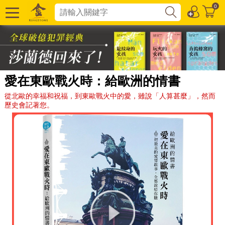
0
愛在東歐戰火時：給歐洲的情書
從北歐的幸福和祝福，到東歐戰火中的愛，雖說「人算甚麼」，然而
歷史會記著您。