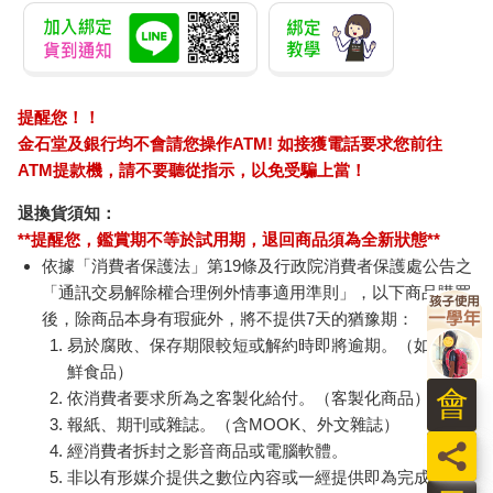
提醒您！！
金石堂及銀行均不會請您操作ATM! 如接獲電話要求您前往
ATM提款機，請不要聽從指示，以免受騙上當！
退換貨須知：
**提醒您，鑑賞期不等於試用期，退回商品須為全新狀態**
依據「消費者保護法」第19條及行政院消費者保護處公告之
「通訊交易解除權合理例外情事適用準則」，以下商品購買
後，除商品本身有瑕疵外，將不提供7天的猶豫期：
易於腐敗、保存期限較短或解約時即將逾期。（如：生
鮮食品）
會
依消費者要求所為之客製化給付。（客製化商品）
報紙、期刊或雜誌。（含MOOK、外文雜誌）
員
經消費者拆封之影音商品或電腦軟體。
非以有形媒介提供之數位內容或一經提供即為完成之線