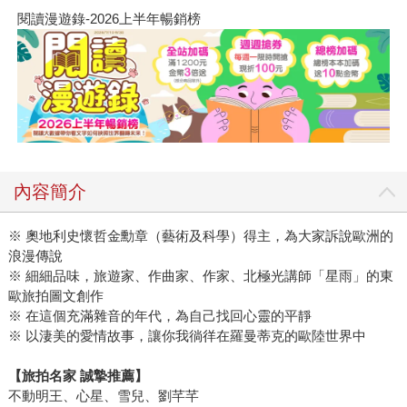
閱讀漫遊錄-2026上半年暢銷榜
內容簡介
※ 奧地利史懷哲金勳章（藝術及科學）得主，為大家訴說歐洲的
浪漫傳說
※ 細細品味，旅遊家、作曲家、作家、北極光講師「星雨」的東
歐旅拍圖文創作
※ 在這個充滿雜音的年代，為自己找回心靈的平靜
※ 以淒美的愛情故事，讓你我徜徉在羅曼蒂克的歐陸世界中
【旅拍名家
誠摯推薦】
不動明王、心星、雪兒、劉芊芊