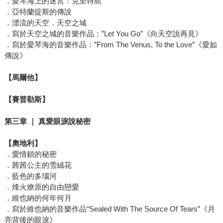
．愛琴海上的迷宮：克里特島
．亞特蘭提斯的傳說
．漂流的天空．天空之城
．寫於天空之城的音樂作品：”Let You Go”《向天空說再見》
．寫於愛琴海的音樂作品：”From The Venus, To the Love”《愛如
傳說》
【馬爾他】
【賽普勒斯】
第三章
｜
真愛眼淚說秘密
【奧地利】
．愛情鎖的秘密
．茜茜公主的雪絨花
．藍色的多瑙河
．烽火燎原的自由戀愛
．維也納的何年何月
．寫於維也納的音樂作品“Sealed With The Source Of Tears”《月
亮背後的眼淚》