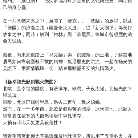
地利」（維也納），感受多瑙河畔那豐富的文化與歷史，陶冶自
己的身心靈。
在一片意猶未盡之中，展開了「捷克」、「波蘭」的旅程，以及
「德國」的浪漫之路（羅曼蒂克大道），從「新天鵝堡」等美好
故事之中，同時了解到「柏林」與「慕尼黑」等城市曾經歷的滄
桑與試驗。
最後，向東先後踏上「烏克蘭」與「俄羅斯」的土地，了解當地
居民如何靠著堅毅不拔的精神，挺過歷史的洪流，一起在極光的
見證下，用愛情戰勝一切，結束那動盪不安的無情戰火。
《從幸福光影到戰火戀曲》
北歐，是幸福的國度，有著瀑布、峽灣、子夜太陽、北極光的幸
福琉璃；
東歐，尤以巴爾幹半島，過去二百年，戰火綿綿。
然而，在一千多年前，北歐是個艱苦的國度，冰天雪地，北歐人
經常要在嚴寒的大自然環境中爭扎求存。
人禍有時比天災更具殺傷性！
我希望藉著北極光宣揚環保及地球保育，所以用了五個冬天，在