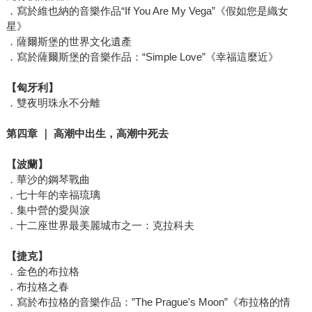
．寫於維也納的音樂作品“If You Are My Vega”《假如您是織女
星》
．薩爾斯堡的世界文化遺產
．寫於薩爾斯堡的音樂作品：“Simple Love”《幸福這麼近》
【匈牙利】
．雙夜明珠永不分離
第四章
｜
高潮中出生，高潮中死去
【波蘭】
．華沙的鋼琴戰曲
．七十年的幸福琉璃
．集中營的愛與淚
．十二座世界最美麗城市之一：克拉科夫
【捷克】
．金色的布拉格
．布拉格之春
．寫於布拉格的音樂作品：”The Prague's Moon”《布拉格的情