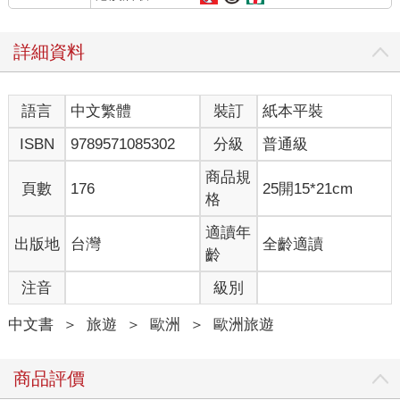
詳細資料
語言
中文繁體
裝訂
紙本平裝
ISBN
9789571085302
分級
普通級
商品規
頁數
176
25開15*21cm
格
適讀年
出版地
台灣
全齡適讀
齡
注音
級別
中文書
＞
旅遊
＞
歐洲
＞
歐洲旅遊
商品評價