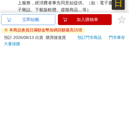
日
上服務，經消費者事先同意始提供。（如：電子書、電
子雜誌、下載版軟體、虛擬商品…等）
已拆封之個人衛生用品。（如：內衣褲、刮鬍刀、除毛
立即結帳
加入購物車
刀…等）
※ 本商品會員日滿額金幣加碼回饋最高15倍
若非上列種類商品，均享有到貨7天的猶豫期（含例假
日）。
預計 2026/08/13 出貨
購買後進貨
預訂門市商品
門市庫存
大量採購
辦理退換貨時，商品（組合商品恕無法接受單獨退貨）必須
是您收到商品時的原始狀態（包含商品本體、配件、贈品、
保證書、所有附隨資料文件及原廠內外包裝…等），請勿直
接使用原廠包裝寄送，或於原廠包裝上黏貼紙張或書寫文
字。
退回商品若無法回復原狀，將請您負擔回復原狀所需費用，
嚴重時將影響您的退貨權益。