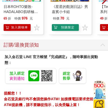
日本ROHTO樂敦-
《星星的觀測日誌》男
【T
HADALABO肌研極潤
嘉賓小卡組
系列
金緻7重玻尿酸高效保
禮物
976
70
65
折
特價
元
特價
元
49
折
濕潤澤特濃精華乳液
140ml/金瓶(Premium
加入購物車
預購限定
臉部肌膚護理乳霜,素
顏保養乾肌水凝乳)
訂購/退換貨須知
加入金石堂 LINE 官方帳號『完成綁定』，隨時掌握出貨動
態：
提醒您！！
金石堂及銀行均不會請您操作ATM! 如接獲電話要求您前往
ATM提款機，請不要聽從指示，以免受騙上當！