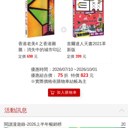
香港老美4 之香港圖
首爾達人天書2021革
騰：消失中的城市印記
新版
定價
698
元
定價
399
元
優惠時間：2026/07/10 ~2026/10/01
優惠組合價：
75
折
特價
823
元
※實際價格依購物車結帳為主
加入購物車
活動訊息
閱讀漫遊錄-2026上半年暢銷榜
2