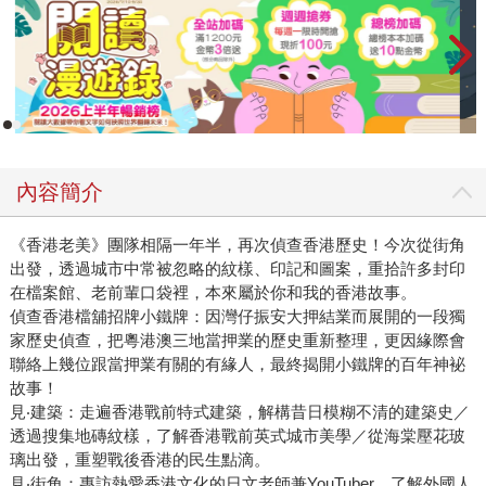
內容簡介
《香港老美》團隊相隔一年半，再次偵查香港歷史！今次從街角
出發，透過城市中常被忽略的紋樣、印記和圖案，重拾許多封印
在檔案館、老前輩口袋裡，本來屬於你和我的香港故事。
偵查香港檔舖招牌小鐵牌：因灣仔振安大押結業而展開的一段獨
家歷史偵查，把粵港澳三地當押業的歷史重新整理，更因緣際會
聯絡上幾位跟當押業有關的有緣人，最終揭開小鐵牌的百年神袐
故事！
見‧建築：走遍香港戰前特式建築，解構昔日模糊不清的建築史／
透過搜集地磚紋樣，了解香港戰前英式城市美學／從海棠壓花玻
璃出發，重塑戰後香港的民生點滴。
見‧街角：專訪熱愛香港文化的日文老師兼YouTuber，了解外國人