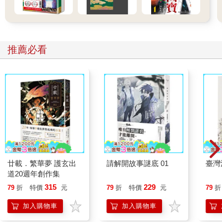
推薦必看
廿載．繁華夢 護玄出
請解開故事謎底 01
臺灣
道20週年創作集
315
229
79
折
特價
元
79
折
特價
元
79
折
加入購物車
加入購物車