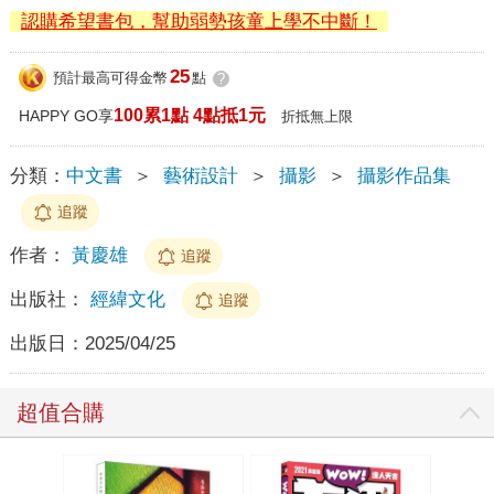
認購希望書包，幫助弱勢孩童上學不中斷！
25
預計最高可得金幣
點
?
100累1點 4點抵1元
HAPPY GO享
折抵無上限
分類：
中文書
＞
藝術設計
＞
攝影
＞
攝影作品集
追蹤
作者：
黃慶雄
追蹤
出版社：
經緯文化
追蹤
出版日：
2025/04/25
超值合購