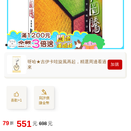
呀哈★吉伊卡哇旋風再起，精選周邊看過
加購
來
寫評價
喜歡+1
賺金幣
551
79
折
元
698
元