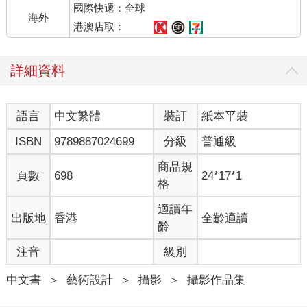
國際快遞：全球
海外
港澳店取：
詳細資料
語言
中文繁體
裝訂
紙本平裝
ISBN
9789887024699
分級
普通級
商品規
頁數
698
24*17*1
格
適讀年
出版地
香港
全齡適讀
齡
注音
級別
中文書
＞
藝術設計
＞
攝影
＞
攝影作品集