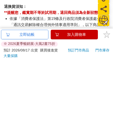
退換貨須知：
**提醒您，鑑賞期不等於試用期，退回商品須為全新狀態**
依據「消費者保護法」第19條及行政院消費者保護處公告之
「通訊交易解除權合理例外情事適用準則」，以下商品購買
後，除商品本身有瑕疵外，將不提供7天的猶豫期：
立即結帳
加入購物車
易於腐敗、保存期限較短或解約時即將逾期。（如：生
鮮食品）
※ 2026夏季暢銷展-大風2書75折
依消費者要求所為之客製化給付。（客製化商品）
預計 2026/08/17 出貨
購買後進貨
預訂門市商品
門市庫存
報紙、期刊或雜誌。（含MOOK、外文雜誌）
大量採購
經消費者拆封之影音商品或電腦軟體。
非以有形媒介提供之數位內容或一經提供即為完成之線
上服務，經消費者事先同意始提供。（如：電子書、電
子雜誌、下載版軟體、虛擬商品…等）
已拆封之個人衛生用品。（如：內衣褲、刮鬍刀、除毛
刀…等）
若非上列種類商品，均享有到貨7天的猶豫期（含例假
日）。
辦理退換貨時，商品（組合商品恕無法接受單獨退貨）必須