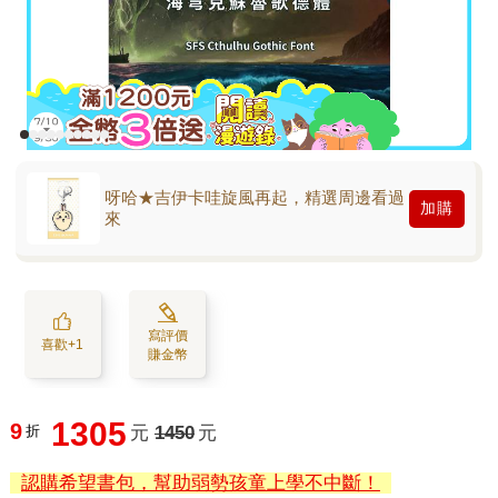
呀哈★吉伊卡哇旋風再起，精選周邊看過
加購
來
寫評價
喜歡+1
賺金幣
1305
9
折
元
1450
元
認購希望書包，幫助弱勢孩童上學不中斷！