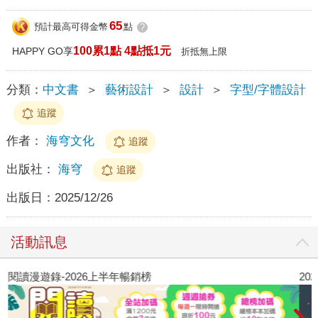
65
預計最高可得金幣
點
?
100累1點 4點抵1元
HAPPY GO享
折抵無上限
分類：
中文書
＞
藝術設計
＞
設計
＞
字型/字體設計
追蹤
作者：
海穹文化
追蹤
出版社：
海穹
追蹤
出版日：
2025/12/26
活動訊息
閱讀漫遊錄-2026上半年暢銷榜
2