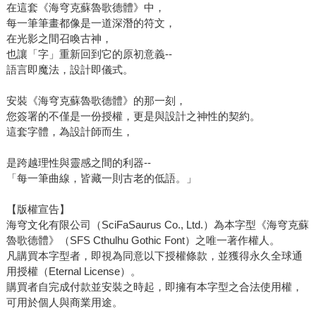
在這套《海穹克蘇魯歌德體》中，
每一筆筆畫都像是一道深潛的符文，
在光影之間召喚古神，
也讓「字」重新回到它的原初意義--
語言即魔法，設計即儀式。
安裝《海穹克蘇魯歌德體》的那一刻，
您簽署的不僅是一份授權，更是與設計之神性的契約。
這套字體，為設計師而生，
是跨越理性與靈感之間的利器--
「每一筆曲線，皆藏一則古老的低語。」
【版權宣告】
海穹文化有限公司（SciFaSaurus Co., Ltd.）為本字型《海穹克蘇
魯歌德體》（SFS Cthulhu Gothic Font）之唯一著作權人。
凡購買本字型者，即視為同意以下授權條款，並獲得永久全球通
用授權（Eternal License）。
購買者自完成付款並安裝之時起，即擁有本字型之合法使用權，
可用於個人與商業用途。