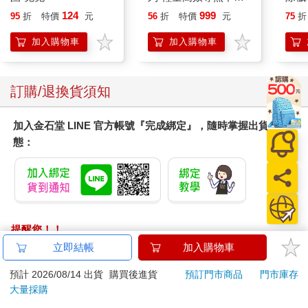
平煎鍋30cm
平安
124
999
95
折
特價
元
56
折
特價
元
75
折
抹草
另有
加入購物車
加入購物車
訂購/退換貨須知
加入金石堂 LINE 官方帳號『完成綁定』，隨時掌握出貨動
態：
提醒您！！
金石堂及銀行均不會請您操作ATM! 如接獲電話要求您前往
立即結帳
加入購物車
ATM提款機，請不要聽從指示，以免受騙上當！
預計 2026/08/14 出貨
購買後進貨
預訂門市商品
門市庫存
退換貨須知：
大量採購
**提醒您，鑑賞期不等於試用期，退回商品須為全新狀態**