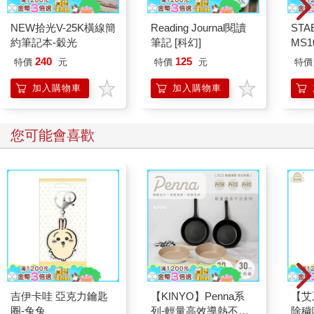
NEW拾光V-25K橫線簡
Reading Journal閱讀
STA
約筆記本-穀光
筆記 [科幻]
MS
色鉛筆
240
125
特價
元
特價
元
特價
加入購物車
加入購物車
您可能會喜歡
吉伊卡哇 亞克力鑰匙
【KINYO】Penna系
【艾
圈-兔兔
列-輕量高效導熱不沾
除穢