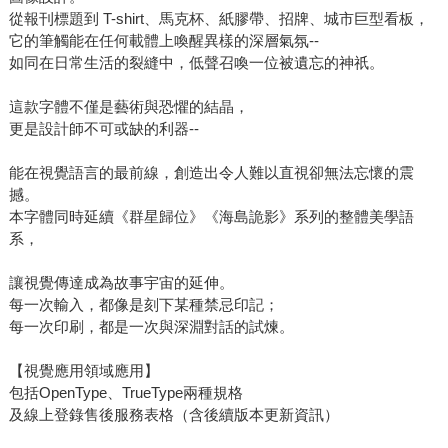
從報刊標題到 T-shirt、馬克杯、紙膠帶、招牌、城市巨型看板，
它的筆觸能在任何載體上喚醒異樣的深層氣氛--
如同在日常生活的裂縫中，低聲召喚一位被遺忘的神祇。
這款字體不僅是藝術與恐懼的結晶，
更是設計師不可或缺的利器--
能在視覺語言的最前線，創造出令人難以直視卻無法忘懷的震
撼。
本字體同時延續《群星歸位》《海島詭影》系列的整體美學語
系，
讓視覺傳達成為故事宇宙的延伸。
每一次輸入，都像是刻下某種禁忌印記；
每一次印刷，都是一次與深淵對話的試煉。
【視覺應用領域應用】
包括OpenType、TrueType兩種規格
及線上登錄售後服務表格（含後續版本更新資訊）