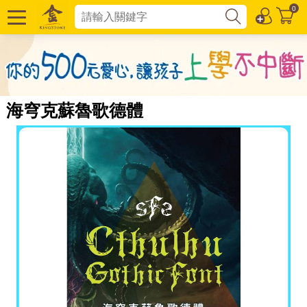
0
海穹克蘇魯歌德體