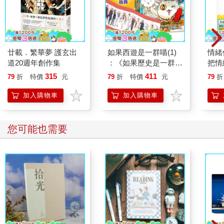
廿載．繁華夢 護玄出
如果西遊是一群喵(1)
情緒
道20週年創作集
：《如果歷史是一群
把情
喵》作者最新力作，附
誰都
315
411
79
折
特價
元
79
折
特價
元
79
折
【首卷特典】拉頁
加入購物車
加入購物車
您可能也需要