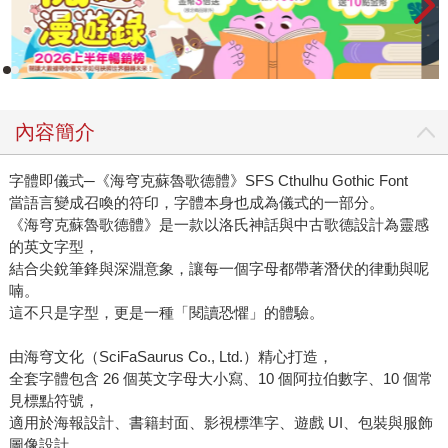
內容簡介
字體即儀式─《海穹克蘇魯歌德體》SFS Cthulhu Gothic Font
當語言變成召喚的符印，字體本身也成為儀式的一部分。
《海穹克蘇魯歌德體》是一款以洛氏神話與中古歌德設計為靈感
的英文字型，
結合尖銳筆鋒與深淵意象，讓每一個字母都帶著潛伏的律動與呢
喃。
這不只是字型，更是一種「閱讀恐懼」的體驗。
由海穹文化（SciFaSaurus Co., Ltd.）精心打造，
全套字體包含 26 個英文字母大小寫、10 個阿拉伯數字、10 個常
見標點符號，
適用於海報設計、書籍封面、影視標準字、遊戲 UI、包裝與服飾
圖像設計。