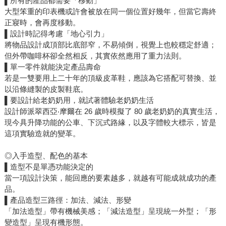
▌所有的產品都需要「移動」
大型笨重的印表機或許會被放在同一個位置好幾年，但當它壽終
正寢時，會再度移動。
▌設計時記得考慮「地心引力」
將物品設計成頂部比底部窄，不易傾倒，視覺上也較穩定舒適；
但外帶咖啡杯卻全然相反，其實依然應用了重力法則。
▌單一零件就能決定產品壽命
若是一雙要用上二十年的頂級皮革鞋，應該為它搭配可替換、並
以沿條縫製的皮製鞋底。
▌要設計給老奶奶用，就試著體驗老奶奶生活
設計師派翠西亞‧摩爾在 26 歲時模擬了 80 歲老奶奶的真實生活，
現今具升降功能的公車、下沉式路緣，以及字體較大標示，皆是
這項實驗造就的變革。
◎入手造型、配色的基本
▌造型不是單憑功能決定的
當一項設計決策，能回應的要素越多，就越有可能成就成功的產
品。
▌產品造型三路徑：加法、減法、形變
「加法造型」帶有機械美感；「減法造型」呈現統一外型；「形
變造型」呈現有機形態。