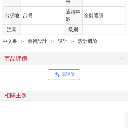
格
加法造型是透過將零件組合、連接、聚合、相交的過程成形。加
法造型多半帶有機械的美感，古典的膠捲相機便是一例。
適讀年
出版地
台灣
全齡適讀
齡
減法造型則是透過削減材料達成，比方說像經過車床加工的木
注音
級別
材。減法造型傾向於呈現出統一的外型。
中文書
＞
藝術設計
＞
設計
＞
設計概論
形變造型是透過施加壓力成形，比方像對原始的造型施加推壓或
拉展的力量。形變造型多半呈現出有機的形態，腳踏車的坐墊便
是一例。
商品評價
某些造型從字面上便能推知它的製作過程，但絕大多數並非如
此。比方說一個呈現形變造型的花瓶，可能是透過 3D 列印（加
寫評價
法製程）、CNC 數控銑削（減法製程），或是結合前述兩種方法
所製成的。
相關主題
27、要價 25 美元的煮水壺要能燒開水、鳴笛音、耐用並兼具美
觀；但要價 900 美元的煮水壺只要外型夠美即可。
A $25 teakettle needs to boil water, whistle, be dependable, and
look appealing. A $900 kettle mostly needs to be beautiful.