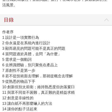
活風景。
目錄
作者序
1 設計是一項實際行為
2 你永遠是在系統內進行設計
3 顯而易見的問題可能不是真正的問題
4 當問題過於具體，去問「為什麼」
5 需求是一個動詞
6 去辨識體驗，別只聚焦在產品上
7 原創性不是第一步
8 若不從技術面去理解，那就從概念去理解
9 從熟悉的物品下手
10 創新但別太前衛；維持熟悉度但勿落窠臼
11 與眾不同並不困難，真正難的是精益求精
12 創意是非線性的
13 讓白紙不再那麼嚇人的方法
14 讓你的點子活起來