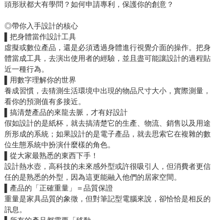
頭形狀都大有學問？如何申請專利，保護你的創意？
◎帶你入手設計的核心
▌把身體當作設計工具
虛擬或數位產品，還是必須透過身體進行視覺介面的操作。把身
體當成工具，去演出使用者的經驗，並且盡可能讓設計的過程貼
近一種行為。
▌用數字理解你的世界
養成習慣，去猜測生活環境中出現的物品尺寸大小，實際測量，
看你的預測值有多接近。
▌搞清楚產品的來龍去脈，才有好設計
假如設計的是紙杯，就去搞清楚它的生產、物流、銷售以及用途
所形成的系統；如果設計的是電子產品，就去思索它在複雜的數
位生態系統中扮演什麼樣的角色。
▌從大家最熟悉的東西下手！
設計熱水壺，高科技的未來感外型或許很吸引人，但消費者更信
任的是熟悉的外型，因為這更能融入他們的居家空間。
▌產品的「正確重量」＝品質保證
重量是家具品質的象徵，但對筆記型電腦來說，卻恰恰是相反的
訊息。