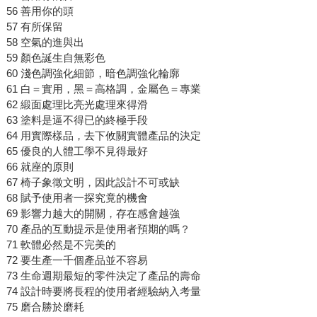
56 善用你的頭
57 有所保留
58 空氣的進與出
59 顏色誕生自無彩色
60 淺色調強化細節，暗色調強化輪廓
61 白＝實用，黑＝高格調，金屬色＝專業
62 緞面處理比亮光處理來得滑
63 塗料是逼不得已的終極手段
64 用實際樣品，去下攸關實體產品的決定
65 優良的人體工學不見得最好
66 就座的原則
67 椅子象徵文明，因此設計不可或缺
68 賦予使用者一探究竟的機會
69 影響力越大的開關，存在感會越強
70 產品的互動提示是使用者預期的嗎？
71 軟體必然是不完美的
72 要生產一千個產品並不容易
73 生命週期最短的零件決定了產品的壽命
74 設計時要將長程的使用者經驗納入考量
75 磨合勝於磨耗