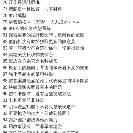
76 汙染是設計瑕疵
77 塑膠是一種性質，而非材料
78 射出成型
79 零售價格＝（BOM＋人力成本）× 4
80 IKEA 的企業生態系統
81 探索重要的設計概念時，遠離你的電腦
82 低解析度有助於獲取更多回饋意見
83 若一項概念符合這些條件，便值得信賴
84 讓精美度反映你的信心
85 概念在你為它命名時成形
86 概念上的極簡，背後隱藏著看不見的繁複
87 強化產品中的某項特點
88 當答案無法滿足你，代表你提問得不夠多
89 持續回頭去問最基本的問題
90 當你卡關時，還有這些突破方法
91 出其不意並非好事
92 明示產品功能；不要只是展現造型
93 不要把你的努力全部放到檯面上
94 讓評圖評審成為你的助力
95 用故事說服，而非單靠論證
96 讓你第一個經手的產品走小而美路線