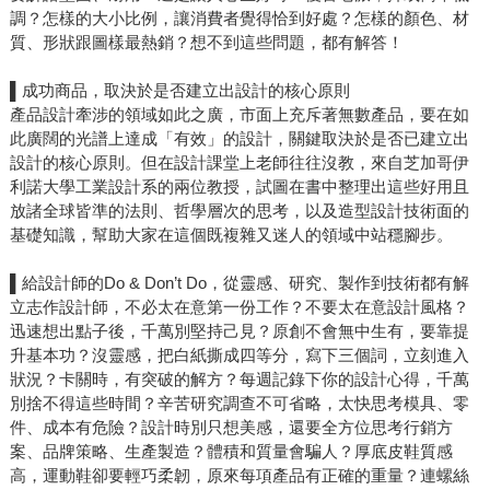
調？怎樣的大小比例，讓消費者覺得恰到好處？怎樣的顏色、材
質、形狀跟圖樣最熱銷？想不到這些問題，都有解答！
▌成功商品，取決於是否建立出設計的核心原則
產品設計牽涉的領域如此之廣，市面上充斥著無數產品，要在如
此廣闊的光譜上達成「有效」的設計，關鍵取決於是否已建立出
設計的核心原則。但在設計課堂上老師往往沒教，來自芝加哥伊
利諾大學工業設計系的兩位教授，試圖在書中整理出這些好用且
放諸全球皆準的法則、哲學層次的思考，以及造型設計技術面的
基礎知識，幫助大家在這個既複雜又迷人的領域中站穩腳步。
▌給設計師的Do & Don’t Do，從靈感、研究、製作到技術都有解
立志作設計師，不必太在意第一份工作？不要太在意設計風格？
迅速想出點子後，千萬別堅持己見？原創不會無中生有，要靠提
升基本功？沒靈感，把白紙撕成四等分，寫下三個詞，立刻進入
狀況？卡關時，有突破的解方？每週記錄下你的設計心得，千萬
別捨不得這些時間？辛苦研究調查不可省略，太快思考模具、零
件、成本有危險？設計時別只想美感，還要全方位思考行銷方
案、品牌策略、生產製造？體積和質量會騙人？厚底皮鞋質感
高，運動鞋卻要輕巧柔韌，原來每項產品有正確的重量？連螺絲