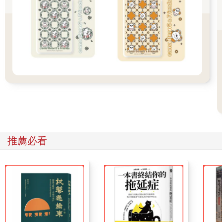
58、空氣的進與出。
Air in, air out.
被動的通風裝置：對於像電視、收音機或廚房電器這種會產出一
定熱能的產品而言，必須在外殼設計開孔讓空氣能自然流通。
主動的通風裝置：若是一項產品的內部含有會產生大量熱能的組
件，就必須在內部裝設風扇讓空氣能從進氣孔導至排氣孔。
強制的通風裝置：對於像是室內風扇或是吹風機這種主要功能就
是攪動空氣的產品而言，必須設計進氣孔與排氣孔，以防手指或
頭髮被吸進去。
推薦必看
作為設計特色的通風裝置：消費者期待筆記型電腦可以不費吹灰
之力進行演算，這一點暗示著進氣與排氣最好不要太明顯。不過
電競用的筆記型電腦卻有可能強調散熱裝置以突顯其耐用度。室
內風扇的主要目的在於讓空氣循環，然而戴森（Dyson）的前衛
風扇卻讓這項功能隱形，將焦點轉移至其獨特的外型上。
65、優良的人體工學不見得是最好的。