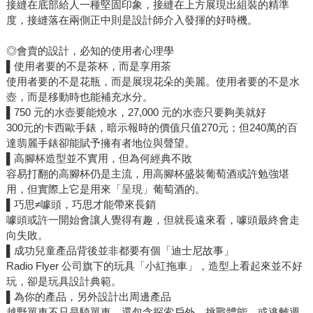
接縫在底部給人一種堅固印象，接縫在上方展現出組裝的精準
度，接縫落在兩側正中則是設計師介入發揮的好時機。
◎會賣的設計，必知的使用者心理學
▌使用者要的不是茶杯，而是享用茶
使用者要的不是花瓶，而是展現花朵的美麗。使用者要的不是水
壺，而是移動時也能補充水分。
▌750 元的水壺要能燒水，27,000 元的水壺只要夠美就好
300元的卡西歐手錶，暗示報時的價值只值270元；但240萬的百
達翡麗手錶卻能賦予擁有者地位與聲望。
▌高腳杯造型並不實用，但為何經典不敗
容易打翻的高腳杯仍是主流，用高腳杯盛裝葡萄酒或許勉強堪
用，但實際上它是用來「呈現」葡萄酒的。
▌巧思≠噱頭，巧思才能帶來長銷
噱頭或許一開始會讓人覺得有趣，但就長遠來看，噱頭最終會走
向失敗。
▌成功兒童產品背後並非都要有個「迪士尼故事」
Radio Flyer 公司旗下的玩具「小紅拖車」，造型上看起來並不好
玩，卻是玩具設計典範。
▌為你的產品，另外設計出周邊產品
越野單車不只是騎單車，還包含探索戶外、挑戰體能，或逃離週