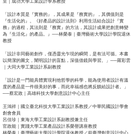
呈｜成功大學工業設計學系教授
「設計本質是『實務的』，其成果是『務實的』，其價值則是
『生活化的』。《好產品的設計法則》利用生活結合設計『實
務』的過程，其法則是『務實』的方法，其設計成果把創意轉變
為『生活化』的產品。』──林榮泰｜臺灣藝術大學設計學院退休
教授
「設計非同藝術創作，僅憑靈光乍現的瞬間，是有法可循。本書
以簡潔的圖文，闡明設計的盲點，深值借鏡與學習。」──羅彩雲
｜大同大學工業設計系副教授
「設計是一門能具體實現利他哲學的科學，能為使用者設計有溫
度的產品是一件很美好的事，而此幸福感也將反饋給設計者。」
──蔡宏政｜高雄科技大學創意設計中心主任
王鴻祥｜國立臺北科技大學工業設計系教授／中華民國設計學會
創會會員
呂佳珍｜東海大學工業設計系副教授兼主任
官政能｜實踐大學工業產品設計系榮譽講座教授
林榮泰｜臺灣藝術大學設計學院退休教授／前臺灣創意設計中心