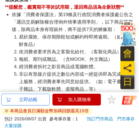
**提醒您，鑑賞期不等於試用期，退回商品須為全新狀態**
依據「消費者保護法」第19條及行政院消費者保護處公告之
「通訊交易解除權合理例外情事適用準則」，以下商品購買
後，除商品本身有瑕疵外，將不提供7天的猶豫期：
易於腐敗、保存期限較短或解約時即將逾期。（如：生
鮮食品）
會
依消費者要求所為之客製化給付。（客製化商品）
報紙、期刊或雜誌。（含MOOK、外文雜誌）
員
經消費者拆封之影音商品或電腦軟體。
非以有形媒介提供之數位內容或一經提供即為完成之線
日
上服務，經消費者事先同意始提供。（如：電子書、電
子雜誌、下載版軟體、虛擬商品…等）
已拆封之個人衛生用品。（如：內衣褲、刮鬍刀、除毛
立即結帳
加入購物車
刀…等）
※ 本商品會員日滿額金幣加碼回饋最高15倍
若非上列種類商品，均享有到貨7天的猶豫期（含例假
日）。
預計 2026/08/07 出貨
參考庫存量：1
預訂門市商品
門市庫存
大量採購
辦理退換貨時，商品（組合商品恕無法接受單獨退貨）必須
是您收到商品時的原始狀態（包含商品本體、配件、贈品、