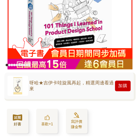
呀哈★吉伊卡哇旋風再起，精選周邊看過
加購
來
寫評價
好書
喜歡+1
賺金幣