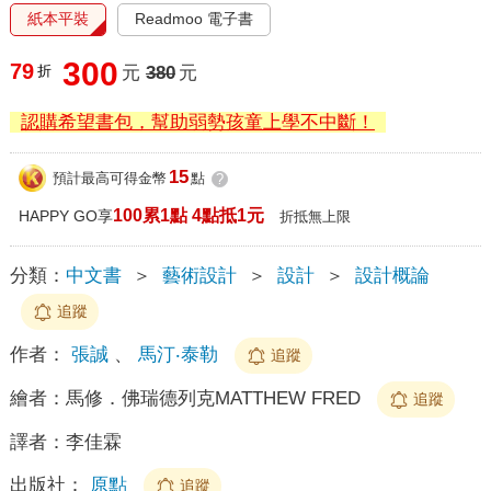
紙本平裝
Readmoo 電子書
300
79
折
元
380
元
認購希望書包，幫助弱勢孩童上學不中斷！
15
預計最高可得金幣
點
?
100累1點 4點抵1元
HAPPY GO享
折抵無上限
分類：
中文書
＞
藝術設計
＞
設計
＞
設計概論
追蹤
作者：
張誠
、
馬汀‧泰勒
追蹤
繪者：
馬修．佛瑞德列克MATTHEW FRED
追蹤
譯者：
李佳霖
出版社：
原點
追蹤