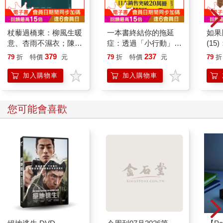
Good ergonomics doesn’t necessarily mean a perfect fit.
可以緊密貼合雙手的形體，在一開始抓握時會讓人感覺相當舒
杖藜過橋東：柳風生暖
一本書終結你的拖延
如果
適，但就延伸運用的層面來看，它卻不見得是最好的產品，因為
意、杏雨不濕衣；陳亮
症：透過「小行動」打
(1
它的舒適特質會造成移動與調整的限制；這樣的產品只有一種使
恭談以心轉境的適齡漫
開大腦的行動開關，懶
貓漫
379
237
79
折
特價
元
79
折
特價
元
79
折
用可能。相較之下，圓柱狀的形體在一開始握起來可能沒有那麼
想
人也能變身「行動派」
舒服，但卻易於使用者變換位置。跟一個人體工學「正確」的裝
的37個科學方法
加入購物車
加入購物車
置比較起來，這種產品的生產難度與成本相對來說也較低。
74、設計時要將長程的使用者經驗納入考量。
您可能會喜歡
Design the user experience through time.
使用者在使用某項產品的前幾回，可能會萌生一股深深愛上的感
覺。設計師應該善用使用者的關注，為產品創造出使用初期的驚
艷時刻。電子產品可以藉由亮光、聲效與使用介面的細節來展現
其特色。洗衣機則可以展示便利的洗滌提示，或是在它完成第一
次洗滌任務時響起輕快的慶祝旋律。就實體的產品而言，使用搶
眼的配色、做工細緻的邊角跟有趣的細木工手藝，是可以滿足新
手使用者對於產品的深切期待。