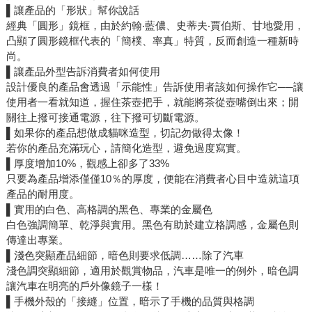
▌讓產品的「形狀」幫你說話
經典「圓形」鏡框，由於約翰‧藍儂、史蒂夫‧賈伯斯、甘地愛用，
凸顯了圓形鏡框代表的「簡樸、率真」特質，反而創造一種新時
尚。
▌讓產品外型告訴消費者如何使用
設計優良的產品會透過「示能性」告訴使用者該如何操作它──讓
使用者一看就知道，握住茶壺把手，就能將茶從壺嘴倒出來；開
關往上撥可接通電源，往下撥可切斷電源。
▌如果你的產品想做成貓咪造型，切記勿做得太像！
若你的產品充滿玩心，請簡化造型，避免過度寫實。
▌厚度增加10%，觀感上卻多了33%
只要為產品增添僅僅10％的厚度，便能在消費者心目中造就這項
產品的耐用度。
▌實用的白色、高格調的黑色、專業的金屬色
白色強調簡單、乾淨與實用。黑色有助於建立格調感，金屬色則
傳達出專業。
▌淺色突顯產品細節，暗色則要求低調……除了汽車
淺色調突顯細節，適用於觀賞物品，汽車是唯一的例外，暗色調
讓汽車在明亮的戶外像鏡子一樣！
▌手機外殼的「接縫」位置，暗示了手機的品質與格調