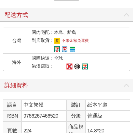
當某位使用者與這項產品相遇時，這項產品激發出怎麼樣的情
緒？這位使用者會運用到五感中的哪些部分？在看到、碰觸到或
配送方式
是使用這項產品時，使用者們應該要作何感受？而這項產品又能
讓他們憶起哪些開心的體驗？這項產品的內在特質是什麼？這項
國內宅配：本島、離島
產品應該是要堅固、耐用、讓人心生好奇、平易近人、訴求強
烈、一應俱全、異想天開、新奇、復古、老派，還是簡單低調？
到店取貨：
台灣
不限金額免運費
怎麼樣的大小跟比例才會讓消費者覺得恰到好處？怎麼樣的顏
色、材質、形狀跟圖樣才是恰當的？這項產品的操控、按鈕、硬
國際快遞：全球
體以及其他互動點（interaction point）應該是怎麼樣的尺寸跟類
海外
型？這項產品是被歸類為傳統類型，還是走前衛路線？使用者所
港澳店取：
期待的是什麼樣的價值？是安全性、堅不堅固、流行與否、是否
適合女性、是否顯眼還是要具備科技創新性？怎麼樣的比喻可以
詳細資料
用來描述使用者使用這項產品的經驗？在反覆使用這項產品後，
最讓人感到印象深刻的點是什麼？感到滿意的使用者會如何形容
這項產品？預設的目標使用者是什麼性格？他們的人格特質中有
語言
中文繁體
裝訂
紙本平裝
哪些關鍵要素可以被應用於產品上，使其更能切中人心？
ISBN
9786267466520
分級
普通級
25、三種構思造型的方法
Three ways to conceptualize form
商品規
頁數
224
14.8*20