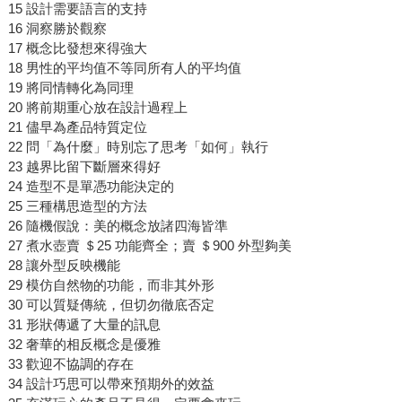
15 設計需要語言的支持
16 洞察勝於觀察
17 概念比發想來得強大
18 男性的平均值不等同所有人的平均值
19 將同情轉化為同理
20 將前期重心放在設計過程上
21 儘早為產品特質定位
22 問「為什麼」時別忘了思考「如何」執行
23 越界比留下斷層來得好
24 造型不是單憑功能決定的
25 三種構思造型的方法
26 隨機假說：美的概念放諸四海皆準
27 煮水壺賣 ＄25 功能齊全；賣 ＄900 外型夠美
28 讓外型反映機能
29 模仿自然物的功能，而非其外形
30 可以質疑傳統，但切勿徹底否定
31 形狀傳遞了大量的訊息
32 奢華的相反概念是優雅
33 歡迎不協調的存在
34 設計巧思可以帶來預期外的效益