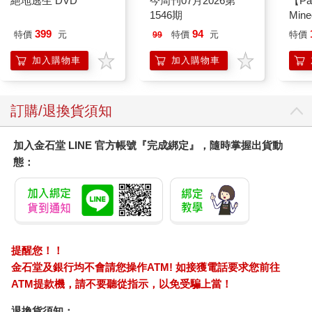
絕地逃生 DVD
今周刊07月2026第
【Pa
但當使用者在使用產品一段時間後，產品與眾不同的特色或是魅
1546期
Min
力可能會在他們心中退燒。不過像是電子產品的使用介面就可以
IC
399
94
設計成具備智慧學習的功能，讓它們去強調使用者最常用的功能
特價
元
特價
元
特價
99
選項，並將較為少用的功能分類到子選單中；而就實體的產品來
加入購物車
加入購物車
說，耐用跟實用是最終極的長期價值。
訂購/退換貨須知
加入金石堂 LINE 官方帳號『完成綁定』，隨時掌握出貨動
態：
提醒您！！
金石堂及銀行均不會請您操作ATM! 如接獲電話要求您前往
ATM提款機，請不要聽從指示，以免受騙上當！
退換貨須知：