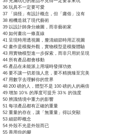
35 充滿玩心的產品不見得一定要拿來玩
36 玩具不一定要可愛
37 「搞怪」有設計概念，但「庸俗」沒有
38 相機造就了現代藝術
39 以設計師身分繪圖，而非藝術家
40 如何畫出一條直線
41 呈現時用透視圖，釐清細節時用正視圖
42 畫作是模擬外觀，實物模型是模擬體驗
43 用實物模型進一步探索，而非只用於呈現
44 所有產品都會移動
45 產品在未能派上用場時發揮功效
46 要不讓一切差強人意，要不精挑臻至完美
47 用數字去理解你的世界
48 200 磅的人，體型不是 100 磅的人的兩倍
49 增加 10％ 的厚度可提升 33％ 的強度
50 辨識情境中重力的影響
51 每項產品都有正確的重量
52 重量的存在，讓「無重量」得以突顯
53 細節即概念
54 外殼不光是外殼而已
55 善用你的腳