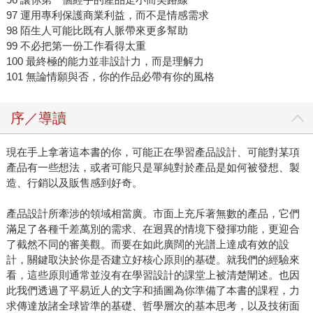
97 運用專利保護商業利益，而不是情感需求
98 陌生人可能比既有人脈帶來更多幫助
99 不必把第一份工作看得太重
100 最終極的能力並非設計力，而是理解力
101 無論情願與否，你的作品必帶有你的風格
序／導讀
現在手上拿著這本書的你，可能正在學習產品設計、可能對某項
產品有一些想法，或者可能只是單純對於產品是如何被發想、製
造、行銷以及販售感到好奇。
產品設計所牽涉的領域相當廣。市面上充斥著無數的產品，它們
滿足了各種千差萬別的需求、在迥異的情境下發揮功能，更迎合
了截然不同的審美觀。而要在如此廣闊的光譜上達成有效的設
計，關鍵取決於你是否建立好核心原則的基礎。就我們的經驗來
看，這些原則通常並沒有在學習設計的課堂上被清楚闡述。也因
此我們透過了平易近人的文字和插圖為你準備了本書的課程，力
求傳達放諸全球皆準的基礎、哲學層次的基本思考，以及技術面