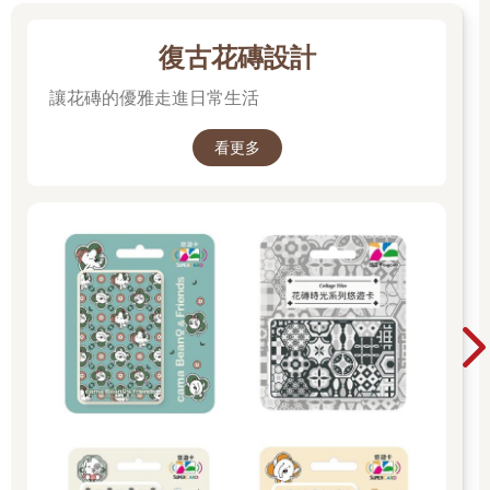
一項明確的功能在市場經濟中多半有明確的定價。舉例來說，一
只要價 10 美元的卡西歐手錶基本上只具備實用機能，也因此背後
復古花磚設計
所傳達的是，報時這項實用價值可能價值 9 美元。但一只百達翡
麗的手錶要價可以上看 80,000 美元，這一點所顯示的是，這只手
讓花磚的優雅走進日常生活
錶的價值基本上存在於符號價值中，也就是這只手錶賦予擁有者
的地位。作為一種抽象價值的聲望，是不存在明確的價格機制
看更多
的。
51、每項產品都有正確的重量。
A product has a right weight.
對於家具而言，重量是品質的象徵。但對於筆記型電腦來說，重
量傳遞的可能是恰恰相反的訊息。輕巧這項特質對於耳罩式耳機
來說或許意味著效能，但套用到平底鍋上卻是意味著廉價。厚底
的皮鞋通常帶給人高品質的印象，但好的運動鞋卻是輕巧柔韌
的。隨身攜帶式的釘書機應該要足夠輕巧，但安置於定點使用的
釘書機卻應該是沉甸甸的。用完即可丟棄的筆應該是要輕巧的，
但鋼筆卻要有足夠的重量以突顯耐用度與格調。拋棄式刮鬍刀的
輕巧讓它適用於外出旅行，但家用刮鬍刀則是要有重量且更耐
用。