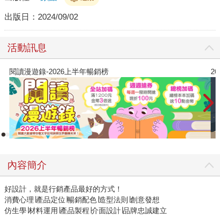
出版日：
2024/09/02
活動訊息
閱讀漫遊錄-2026上半年暢銷榜
2
內容簡介
好設計，就是行銷產品最好的方式！
消費心理∣產品定位∣暢銷配色∣造型法則∣創意發想
仿生學∣材料運用∣產品製程∣介面設計∣品牌忠誠建立