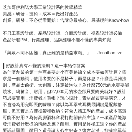
芝加哥伊利諾大學工業設計系的教學精華
美感＋研發＋技術＋成本＝做出好產品
創業、研發，不必從零開始！告訴你最核心、最基礎的Know-how
不只工業設計師、產品設計師、介面設計師、視覺設計師必備
產品研發PM、行銷經理、品牌經理不能不懂的專業知識
「與眾不同不困難，真正難的是精益求精。」──Jonathan Ive
▌好設計真有不變的法則？這一本給你答案
為什麼創業的第一件商品要走小而美路線？成本要如何計算？需
求是一個動詞，使用者要的不是椅子，而是休息？什麼是瑪雅法
則，產品太前衛、太創新，注定被淘汰？為什麼750元的水壺要能
燒水、鳴笛音、耐用，但27,000元的水壺卻只要夠美就好？設計
巧思要實用，消費者才買帳？玩心設計，素材品質更要講究，才
不會淪為用完即丟的噱頭？你以為耳罩式耳機最關鍵是配戴舒
服，但其實是方便攜帶和收納？符合人體工學的產品，成本高還
可能不好用？為何高腳酒杯容易打翻卻依然主流？一項產品能激
發消費者什麼樣的情緒反應？耐用、實用是終極王道？你的產品
要訴諸堅固、耐用？還是讓人心生好奇？復古老派，抑或簡單低