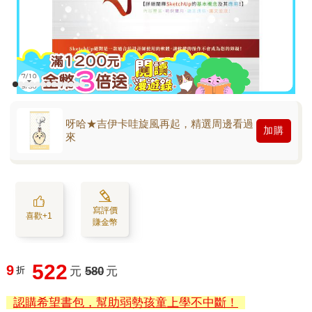
呀哈★吉伊卡哇旋風再起，精選周邊看過
加購
來
寫評價
喜歡+1
賺金幣
522
9
折
元
580
元
認購希望書包，幫助弱勢孩童上學不中斷！