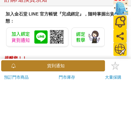
加入金石堂 LINE 官方帳號『完成綁定』，隨時掌握出貨動
態：
提醒您！！
金石堂及銀行均不會請您操作ATM! 如接獲電話要求您前往
貨到通知
ATM提款機，請不要聽從指示，以免受騙上當！
預訂門市商品
門市庫存
大量採購
退換貨須知：
**提醒您，鑑賞期不等於試用期，退回商品須為全新狀態**
依據「消費者保護法」第19條及行政院消費者保護處公告之
「通訊交易解除權合理例外情事適用準則」，以下商品購買
後，除商品本身有瑕疵外，將不提供7天的猶豫期：
易於腐敗、保存期限較短或解約時即將逾期。（如：生
鮮食品）