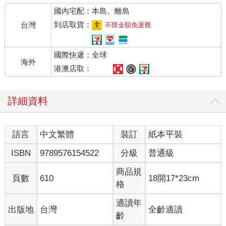
國內宅配：本島、離島
到店取貨：
台灣
不限金額免運費
國際快遞：全球
海外
港澳店取：
詳細資料
語言
中文繁體
裝訂
紙本平裝
ISBN
9789576154522
分級
普通級
商品規
頁數
610
18開17*23cm
格
適讀年
出版地
台灣
全齡適讀
齡