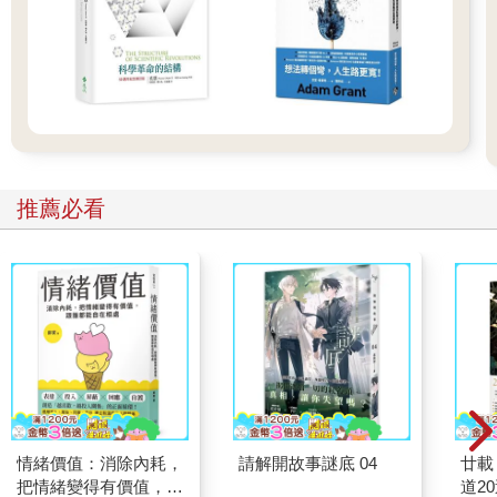
推薦必看
情緒價值：消除內耗，
請解開故事謎底 04
廿載
把情緒變得有價值，跟
道2