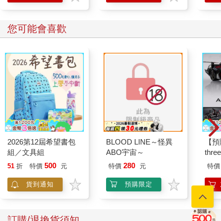
您可能會喜歡
2026第12屆希望書包
BLOOD LINE～怪異
【預
組／文具組
ABO宇宙～
thr
VA 
500
280
51
折
特價
元
特價
元
特價
阿斯拉
SIR
貨到通知
預購限定
訂購/退換貨須知