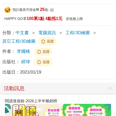
25
預計最高可得金幣
點
?
100累1點 4點抵1元
HAPPY GO享
折抵無上限
分類：
中文書
＞
電腦資訊
＞
工程/3D繪圖
＞
其它工程/3D繪圖
追蹤
作者：
李國棟
追蹤
出版社：
經瑋
追蹤
出版日：
2021/01/19
活動訊息
閱讀漫遊錄-2026上半年暢銷榜