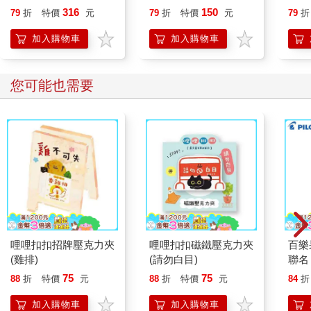
誰都能自在相處
316
150
79
折
特價
元
79
折
特價
元
79
折
加入購物車
加入購物車
您可能也需要
哩哩扣扣招牌壓克力夾
哩哩扣扣磁鐵壓克力夾
百樂果
(雞排)
(請勿白目)
聯名
75
75
88
折
特價
元
88
折
特價
元
84
折
加入購物車
加入購物車