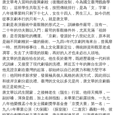
唐文華考入當時的復興劇校（後幾經改制，今為國立臺灣戲曲學
院）。這班學生共取五十名，按照傳統排行，是為「文」字輩；
八年後畢業時只剩下十七人，女生十四人，男生三人。如今仍然
從事京劇本行的只有一人，就是唐文華。
京劇是表演藝術中最艱難的形式之一。訓練條件嚴苛，沒有一、
二十年的功夫難以入門；嚴苛的客觀條件外，尤其充滿「祖師
爺」是否賞飯吃的機運。「京劇」發源於十八世紀北京，原本就
是融不同劇種於一爐的藝術。一九四○年代京劇跨海來台，曾風靡
一時。然而時移事往，島上文化重新定位，傳統師資和觀眾老成
凋零，失去了大環境的鼓勵，再好的人才也未必出人頭地。
唐文華的意義恰恰在於此。他生長於臺灣，既經歷最後一代科班
式訓練，又接受了現代劇場的洗禮。將近五十年的舞台生涯中，
他見證京劇在臺灣的起落，卻始終以自己的實力和毅力堅守本
行；他同時求新求變，發展極具個人風格的表演方式，因此得以
和彼岸京劇分庭抗禮。臺灣的文化以多元是尚，唐文華的京劇藝
術正是範例之一。
唐文華以武生開蒙，之後轉老生（鬚生）行當。他得天獨厚，一
副好嗓，渾身是戲，加上名師指點，未畢業已嶄露頭角。一九七
八年他榮獲孟小冬女士國劇獎學基金會「京獎大賽」第一名；一
九八○年畢業公演《大保國》《探皇陵》《二進宮》轟動一時。彼
時軍中劇團仍然主導京劇界，唐文華躬逢其盛，以新舊劇目獲得