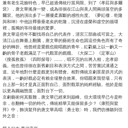
兼有老生花臉特色，早已超過傳統行當局限。到了《孝莊與多爾
袞》，唐文華搖身一變，成為徘徊在江山與美人間兩頭落空的多
爾袞。他的演出多了一層優柔寡斷的感性向度。《夢紅樓．乾隆
與和珅》中他詮釋垂垂老矣的乾隆，沉浸在虛榮和虛空的循環
裡，孤獨的等待最後的驚夢。
唐文華這些年不斷找尋自己的代表作，清宮三部曲或可當之。大
清江山在舞臺上翻騰，唐文華的藝術生命也因這些角色而有了奇
妙的轉折。他曾經是愛戲也能唱戲的青年，紅氍毹上以一齣又一
齣的骨子老戲滿足了一代觀眾的戲癮。《大探二》《定軍山》
《搜孤救孤》《四郎探母》……，唱不完的出將入相，忠孝節
義。他也曾徘徊在新舊劇目和表演方式之間，苦苦嘗試溝通之
道。近年他對什麼是戲更別有體會。相對傳統京劇眾星拱月式的
表演，一齣好戲必定有賴全場整合效果。你唱罷來我登場，只有
台上那一刻才是真正面對自己、面對觀眾的純粹經驗。他於是能
以更為圓融態度，面對台下一切。
京劇藝術何其艱難，唐文華已經來到巔峰。但大環境早已今是昨
非，在翻轉一切的時代，傳統精華又能保留多少？《康熙與鰲
拜》中，飾演鰲拜的唐文華高唱〈勇士歌〉時，我們彷彿聽到弦
外之音：