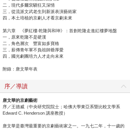
二，現代多爾袞驕狂又深情
三，從流派文武老生到新派表演藝術家
四，本土培植的京劇人才看京劇未來
第六章 《夢紅樓‧乾隆與和珅》：首創乾隆走進紅樓夢地盤
一，原來乾隆不是硬漢
二，角色層次 豐富如多寶格
三，薪傳青年軍不負祖師爺厚愛
四，國光劇團培力人才走向未來
附錄：唐文華年表
序／導讀
唐文華的京劇藝術
序／王德威（中央研究院院士；哈佛大學東亞系暨比較文學系
Edward C. Henderson 講座教授）
唐文華是臺灣最重要的京劇藝術家之一。一九七二年，十一歲的