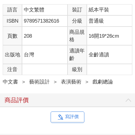
語言
中文繁體
裝訂
紙本平裝
ISBN
9789571382616
分級
普通級
商品規
頁數
208
16開19*26cm
格
適讀年
出版地
台灣
全齡適讀
齡
注音
級別
中文書
＞
藝術設計
＞
表演藝術
＞
戲劇總論
商品評價
寫評價