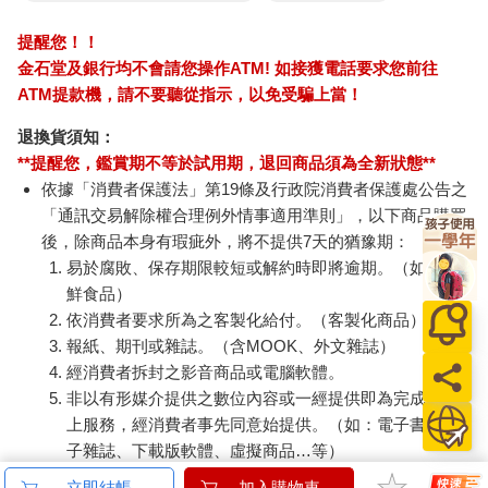
提醒您！！
金石堂及銀行均不會請您操作ATM! 如接獲電話要求您前往
ATM提款機，請不要聽從指示，以免受騙上當！
退換貨須知：
**提醒您，鑑賞期不等於試用期，退回商品須為全新狀態**
依據「消費者保護法」第19條及行政院消費者保護處公告之
「通訊交易解除權合理例外情事適用準則」，以下商品購買
後，除商品本身有瑕疵外，將不提供7天的猶豫期：
易於腐敗、保存期限較短或解約時即將逾期。（如：生
鮮食品）
依消費者要求所為之客製化給付。（客製化商品）
報紙、期刊或雜誌。（含MOOK、外文雜誌）
經消費者拆封之影音商品或電腦軟體。
非以有形媒介提供之數位內容或一經提供即為完成之線
上服務，經消費者事先同意始提供。（如：電子書、電
子雜誌、下載版軟體、虛擬商品…等）
已拆封之個人衛生用品。（如：內衣褲、刮鬍刀、除毛
立即結帳
加入購物車