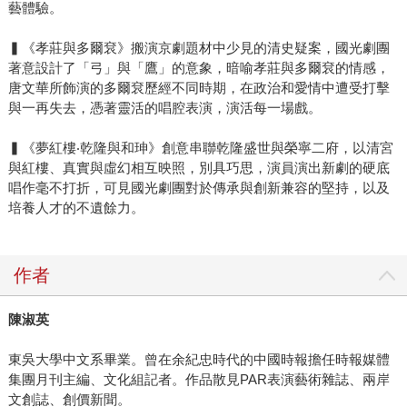
藝體驗。
▍《孝莊與多爾袞》搬演京劇題材中少見的清史疑案，國光劇團
著意設計了「弓」與「鷹」的意象，暗喻孝莊與多爾袞的情感，
唐文華所飾演的多爾袞歷經不同時期，在政治和愛情中遭受打擊
與一再失去，憑著靈活的唱腔表演，演活每一場戲。
▍《夢紅樓‧乾隆與和珅》創意串聯乾隆盛世與榮寧二府，以清宮
與紅樓、真實與虛幻相互映照，別具巧思，演員演出新劇的硬底
唱作毫不打折，可見國光劇團對於傳承與創新兼容的堅持，以及
培養人才的不遺餘力。
作者
陳淑英
東吳大學中文系畢業。曾在余紀忠時代的中國時報擔任時報媒體
集團月刊主編、文化組記者。作品散見PAR表演藝術雜誌、兩岸
文創誌、創價新聞。