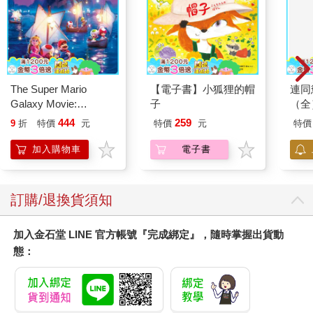
The Super Mario
【電子書】小狐狸的帽
連同
Galaxy Movie:
子
（全
Peach`s Birthday
444
259
9
折
特價
元
特價
元
特價
Surprise: The Super
Mario Galaxy Movie
加入購物車
電子書
Storybook
訂購/退換貨須知
加入金石堂 LINE 官方帳號『完成綁定』，隨時掌握出貨動
態：