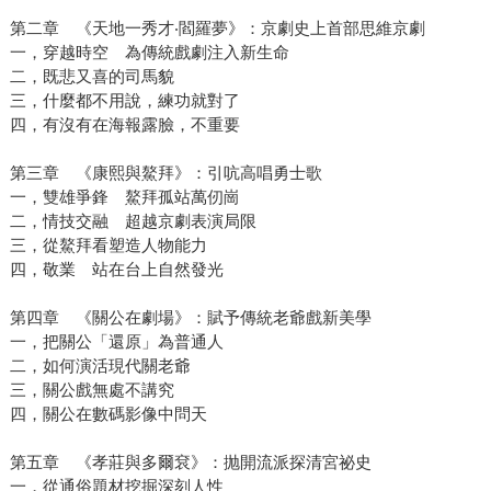
第二章 《天地一秀才‧閻羅夢》：京劇史上首部思維京劇
一，穿越時空 為傳統戲劇注入新生命
二，既悲又喜的司馬貌
三，什麼都不用說，練功就對了
四，有沒有在海報露臉，不重要
第三章 《康熙與鰲拜》：引吭高唱勇士歌
一，雙雄爭鋒 鰲拜孤站萬仞崗
二，情技交融 超越京劇表演局限
三，從鰲拜看塑造人物能力
四，敬業 站在台上自然發光
第四章 《關公在劇場》：賦予傳統老爺戲新美學
一，把關公「還原」為普通人
二，如何演活現代關老爺
三，關公戲無處不講究
四，關公在數碼影像中問天
第五章 《孝莊與多爾袞》：抛開流派探清宮祕史
一，從通俗題材挖掘深刻人性