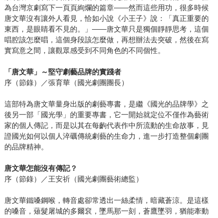
為台灣京劇寫下一頁頁絢爛的篇章——然而這些用功，很多時候
唐文華沒有讓外人看見，恰如小說《小王子》說：「真正重要的
東西，是眼睛看不見的。」——唐文華只是獨個靜靜思考，這個
唱腔該怎麼唱，這個身段該怎麼做，再想辦法去突破，然後在寫
實寫意之間，讓觀眾感受到不同角色的不同個性。
「唐文華」～堅守劇藝品牌的實踐者
序（節錄）／張育華（國光劇團團長）
這部特為唐文華量身出版的劇藝專書，是繼《國光的品牌學》之
後另一部「國光學」的重要專書，它一開始就定位不僅作為藝術
家的個人傳記，而是以其在每齣代表作中所流動的生命故事，見
證國光如何以個人淬礪傳統劇藝的生命力，進一步打造整個劇團
的品牌精神。
唐文華怎能沒有傳記？
序（節錄）／王安祈（國光劇團藝術總監）
唐文華鐵嗓鋼喉，轉音處卻常透出一絲柔情，暗藏蒼涼。是這樣
的嗓音，薙髮屠城的多爾袞，墜馬那一刻，蒼鷹墜羽，猶能牽動