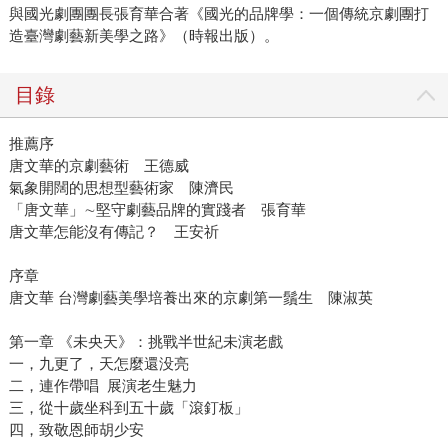
與國光劇團團長張育華合著《國光的品牌學：一個傳統京劇團打
造臺灣劇藝新美學之路》（時報出版）。
目錄
推薦序
唐文華的京劇藝術 王德威
氣象開闊的思想型藝術家 陳濟民
「唐文華」∼堅守劇藝品牌的實踐者 張育華
唐文華怎能沒有傳記？ 王安祈
序章
唐文華 台灣劇藝美學培養出來的京劇第一鬚生 陳淑英
第一章 《未央天》：挑戰半世紀未演老戲
一，九更了，天怎麼還没亮
二，連作帶唱 展演老生魅力
三，從十歲坐科到五十歲「滾釘板」
四，致敬恩師胡少安