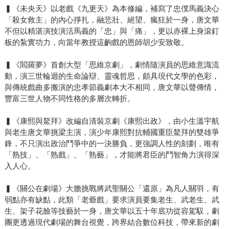
▍《未央天》以老戲《九更天》為本修編，補寫了忠僕馬義決心
「殺女救主」的內心掙扎，融悲壯、絕望、瘋狂於一身，唐文華
不但以精湛演技演活馬義的「忠」與「痛」，更以赤裸上身滾釘
板的紮實功力，向當年教授這齣戲的恩師胡少安致敬。
▍《閻羅夢》首創大型「思維京劇」，劇情隨演員的思維意識流
動，演三世輪迴的生命論辯、靈魂哲思，頗具現代文學的色彩，
與傳統戲曲多搬演的忠孝節義劇本大不相同，唐文華以聲傳情，
豐富三世人物不同性格的多層次轉折。
▍《康熙與鰲拜》改編自清裝京劇《康熙出政》，由小生溫宇航
與老生唐文華挑梁主演，演少年康熙對抗輔國重臣鰲拜的雙雄爭
鋒，不只演出政治鬥爭中的一決勝負，更強調人性的刻劃，唯有
「熟技」、「熟戲」、「熟藝」，才能將君臣的鬥智角力演得深
入人心。
▍《關公在劇場》大膽挑戰將武聖關公「還原」為凡人關羽，有
弱點亦有缺點，此類「老爺戲」要求演員要集老生、武老生、武
生、架子花臉等技藝於一身，唐文華以五十年底功從容駕馭，劇
團更透過現代劇場的舞台視覺，跨界結合數位科技，帶來新的劇