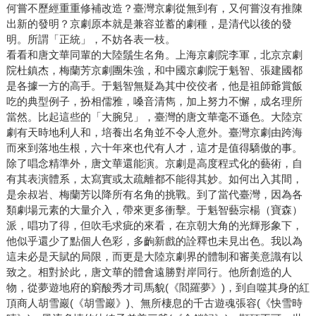
何嘗不歷經重重修補改造？臺灣京劇從無到有，又何嘗沒有推陳
出新的發明？京劇原本就是兼容並蓄的劇種，是清代以後的發
明。所謂「正統」，不妨各表一枝。
看看和唐文華同輩的大陸鬚生名角。上海京劇院李軍，北京京劇
院杜鎮杰，梅蘭芳京劇團朱強，和中國京劇院于魁智、張建國都
是各據一方的高手。于魁智無疑為其中佼佼者，他是祖師爺賞飯
吃的典型例子，扮相儒雅，嗓音清雋，加上努力不懈，成名理所
當然。比起這些的「大腕兒」，臺灣的唐文華毫不遜色。大陸京
劇有天時地利人和，培養出名角並不令人意外。臺灣京劇由跨海
而來到落地生根，六十年來也代有人才，這才是值得驕傲的事。
除了唱念精準外，唐文華還能演。京劇是高度程式化的藝術，自
有其表演體系，太寫實或太疏離都不能得其妙。如何出入其間，
是余叔岩、梅蘭芳以降所有名角的挑戰。到了當代臺灣，因為各
類劇場元素的大量介入，帶來更多衝擊。于魁智藝宗楊（寶森）
派，唱功了得，但吹毛求疵的來看，在京朝大角的光輝形象下，
他似乎還少了點個人色彩，多齣新戲的詮釋也未見出色。我以為
這未必是天賦的局限，而更是大陸京劇界的體制和審美意識有以
致之。相對於此，唐文華的體會遠勝對岸同行。他所創造的人
物，從夢遊地府的窮酸秀才司馬貌(《閻羅夢》)，到自噬其身的紅
頂商人胡雪巖(《胡雪巖》)、無所棲息的千古遊魂張容(《快雪時