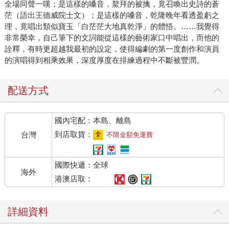
全場同聲一嘆；是這樣的嗓音，鰲拜的被擒，竟召喚出史詩的蒼
茫（語出王德威院士文）；是這樣的嗓音，乾隆晚年看透盈虧之
理，竟唱出類似寶玉「白茫茫大地真乾淨」的體悟。……我覺得
非常榮幸，自己筆下的文詞能從這樣的藝術家口中唱出，而他的
詮釋，有時更超越我最初的設定，使得編劇的第一度創作和演員
的演唱得到相乘效果，深度厚度在排練過程中不斷被豐潤。
配送方式
國內宅配：本島、離島
到店取貨：
台灣
不限金額免運費
國際快遞：全球
海外
港澳店取：
詳細資料