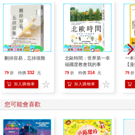
刪掉容易，忘掉很難
北歐時間：世界第一幸
一本
福國度教會我的事
【漫
行動
332
314
79
折
特價
元
79
折
特價
元
79
折
開關
「行
加入購物車
加入購物車
學方
您可能會喜歡