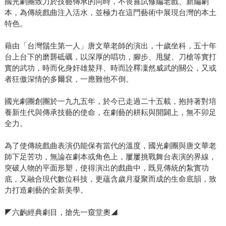
國光劇團致力於技藝傳承的同時，不畏嘗試修編老戲、新編劇
本，為傳統戲曲注入活水，並極力在這門藝術中展現台灣的本土
特色。
藉由「台灣鬚生第一人」唐文華老師的演出，十歲坐科，五十年
台上台下的磨礱砥礪，以深厚的唱功，腳步、甩髮、刀槍等實打
實的武功，時而化身奸雄鰲拜、時而詮釋凜然威武的關公，又或
者狂傲深情的多爾袞，一應難他不倒。
國光劇團創團於一九九五年，於今已走過二十五載，抱持著對培
養新生代與傳承技藝的使命，在劇藝的耕耘與開闢上，無不卯足
全力。
為了使傳統戲曲表演仍能保有當代的溫度，國光劇團與唐文華老
師下足苦功，無論在劇本或角色上，屢屢挑戰舞台表演的界線，
突破人物的平面形塑，使得演出的戲曲中，既見傳統的紮實功
底，又融合現代數位科技，更蘊含歲月凝聚而成的生命底韻，致
力打造劇藝的全新美學。
◤六齣經典劇目，搶先一窺堂奧◢