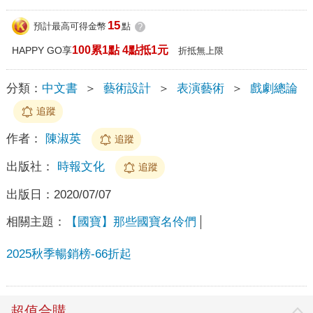
15
預計最高可得金幣
點
?
100累1點 4點抵1元
HAPPY GO享
折抵無上限
分類：
中文書
＞
藝術設計
＞
表演藝術
＞
戲劇總論
追蹤
作者：
陳淑英
追蹤
出版社：
時報文化
追蹤
出版日：
2020/07/07
相關主題：
【國寶】那些國寶名伶們
2025秋季暢銷榜-66折起
超值合購