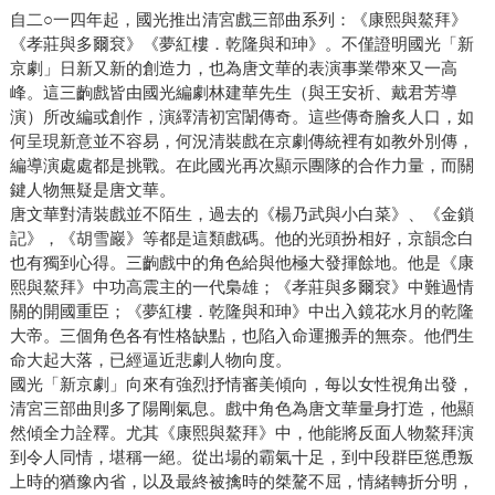
自二○一四年起，國光推出清宮戲三部曲系列：《康熙與鰲拜》
《孝莊與多爾袞》《夢紅樓．乾隆與和珅》。不僅證明國光「新
京劇」日新又新的創造力，也為唐文華的表演事業帶來又一高
峰。這三齣戲皆由國光編劇林建華先生（與王安祈、戴君芳導
演）所改編或創作，演繹清初宮闈傳奇。這些傳奇膾炙人口，如
何呈現新意並不容易，何況清裝戲在京劇傳統裡有如教外別傳，
編導演處處都是挑戰。在此國光再次顯示團隊的合作力量，而關
鍵人物無疑是唐文華。
唐文華對清裝戲並不陌生，過去的《楊乃武與小白菜》、《金鎖
記》，《胡雪巖》等都是這類戲碼。他的光頭扮相好，京韻念白
也有獨到心得。三齣戲中的角色給與他極大發揮餘地。他是《康
熙與鰲拜》中功高震主的一代梟雄；《孝莊與多爾袞》中難過情
關的開國重臣；《夢紅樓．乾隆與和珅》中出入鏡花水月的乾隆
大帝。三個角色各有性格缺點，也陷入命運搬弄的無奈。他們生
命大起大落，已經逼近悲劇人物向度。
國光「新京劇」向來有強烈抒情審美傾向，每以女性視角出發，
清宮三部曲則多了陽剛氣息。戲中角色為唐文華量身打造，他顯
然傾全力詮釋。尤其《康熙與鰲拜》中，他能將反面人物鰲拜演
到令人同情，堪稱一絕。從出場的霸氣十足，到中段群臣慫恿叛
上時的猶豫內省，以及最終被擒時的桀驁不屈，情緒轉折分明，