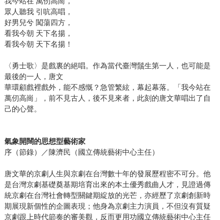
我今站在 萬仞高崗，
眾人聽我 引吭高唱，
好男兒兮 闖蕩四方，
看我今朝 天下名揚，
看我今朝 天下名揚！
〈勇士歌〉是戲裏的絕唱。作為當代臺灣鬚生第一人，也可能是
最後的一人，唐文
華環顧戲裡戲外，能不感慨？急管繁絃，幕起幕落。「我今站在
萬仞高崗」，前不見古人，後不見來者，此刻的唐文華唱出了自
己的心聲。
氣象開闊的思想型藝術家
序（節錄）／陳濟民（國立傳統藝術中心主任）
唐文華的京劇人生與京劇在台灣數十年的發展歷程密不可分。他
是台灣京劇基礎奠基期培育出來的本土優秀戲曲人才，見證過傳
統京劇在台灣社會轉型關鍵期綻放的光芒，亦經歷了京劇創新時
期展現新個性的企圖表現；他身為京劇主力演員，不但沒有質疑
京劇跟上時代節奏的審美觀，反而更用功國立傳統藝術中心主任