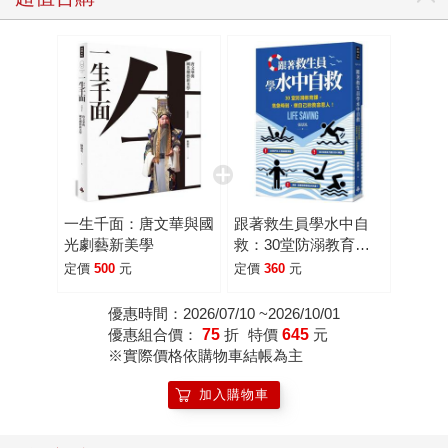
一生千面：唐文華與國
跟著救生員學水中自
光劇藝新美學
救：30堂防溺教育
課，危急時刻，做自己
定價
500
元
定價
360
元
的救命恩人！
優惠時間：2026/07/10 ~2026/10/01
優惠組合價：
75
折
特價
645
元
※實際價格依購物車結帳為主
加入購物車