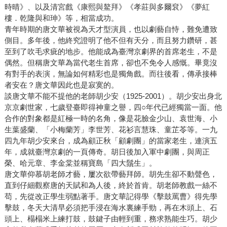
時晴》、以及清宮戲《康熙與鰲拜》《孝莊與多爾袞》《夢紅
樓．乾隆與和珅》等，相當成功。
青年時期的唐文華被視為天才型演員，也以劇藝自恃，難免遭致
側目。多年後，他終究證明了他不但有天分，而且努力鑽研，甚
至到了吹毛求疵的地步。他能成為臺灣京劇界的首席老生，不是
偶然。但稱唐文華為當代老生首席，卻也不免令人感慨。畢竟沒
有對手的表演，無論如何精彩也是獨角戲。而往後看，傳承接棒
者安在？唐文華因此也是寂寞的。
談唐文華不能不提他的老師胡少安（1925-2001）。胡少安出身北
京京劇世家，七歲登臺即得神童之譽，四○年代已經獨當一面。他
合作的對象都是紅極一時的名角，像是花臉金少山、袁世海、小
生葉盛蘭、「小梅蘭芳」李世芳、花衫言慧珠、童芷苓等。一九
四九年胡少安來台，成為顧正秋「顧劇團」的當家老生，連演五
年，成就臺灣京劇的一頁傳奇。胡日後加入軍中劇團，與周正
榮、哈元章、李金棠並稱寶島「四大鬚生」。
唐文華仰慕胡老師才藝，屢次欲帶藝拜師。胡先生卻不動聲色，
直到仔細觀察唐的天賦和為人後，終於首肯。胡老師教戲一絲不
苟，先從改正學生弱點著手。唐文華記得學《擊鼓罵曹》得先學
擊鼓，冬天大清早必須把手浸在海水裏練手勁，再在木頭上、石
頭上、榻榻米上練打鼓，鼓鍵子由輕到重，務求熟能生巧。胡少