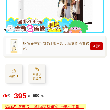
呀哈★吉伊卡哇旋風再起，精選周邊看過
加購
來
寫評價
喜歡+1
賺金幣
395
79
折
元
500
元
認購希望書包，幫助弱勢孩童上學不中斷！