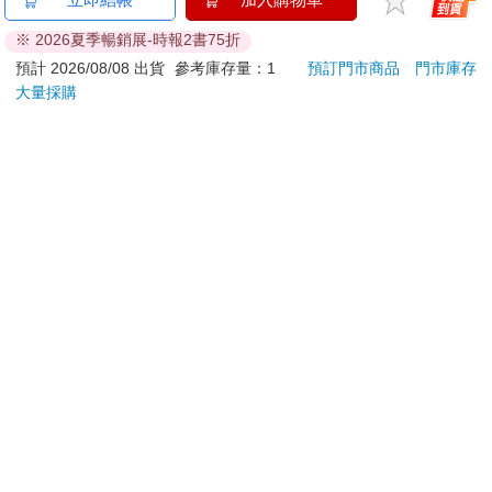
刀…等）
※ 2026夏季暢銷展-時報2書75折
若非上列種類商品，均享有到貨7天的猶豫期（含例假
日）。
預計 2026/08/08 出貨
參考庫存量：1
預訂門市商品
門市庫存
大量採購
辦理退換貨時，商品（組合商品恕無法接受單獨退貨）必須
是您收到商品時的原始狀態（包含商品本體、配件、贈品、
保證書、所有附隨資料文件及原廠內外包裝…等），請勿直
接使用原廠包裝寄送，或於原廠包裝上黏貼紙張或書寫文
字。
退回商品若無法回復原狀，將請您負擔回復原狀所需費用，
嚴重時將影響您的退貨權益。