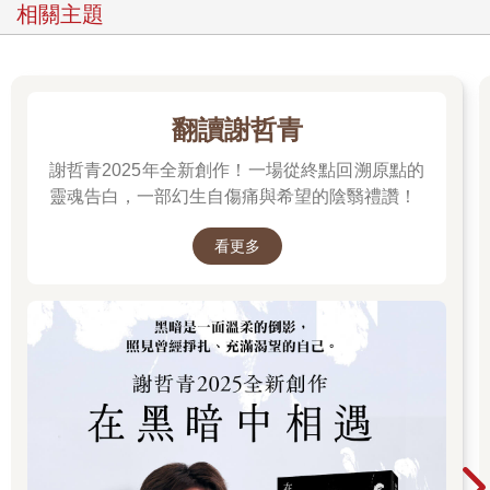
相關主題
翻讀謝哲青
謝哲青2025年全新創作！一場從終點回溯原點的
靈魂告白，一部幻生自傷痛與希望的陰翳禮讚！
看更多