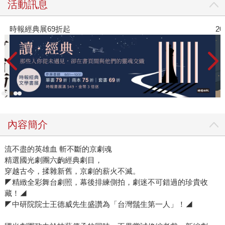
活動訊息
時報經典展69折起
20
內容簡介
流不盡的英雄血 斬不斷的京劇魂
精選國光劇團六齣經典劇目，
穿越古今，揉雜新舊，京劇的薪火不滅。
◤精緻全彩舞台劇照，幕後排練側拍，劇迷不可錯過的珍貴收
藏！◢
◤中研院院士王德威先生盛讚為「台灣鬚生第一人」！◢