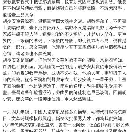
安教戲有舊式手把徒弟的嚴厲，也有新式因材施教的明智。他要
唐不拘泥於傳統門派，而是找對自己的聲腔戲路。不論怎麼學，
最後臺上見真章。
胡少安嗓音嘹亮，堪稱臺灣四大鬚生之冠。胡教導弟子，不但臺
上要唱好戲，臺下更要做好人。唱戲不只是唱順風戲；嗓子不在
家或年歲不饒人時，還要能唱的不失體統，才是功夫所在。更重
要的，上場前的準備，下場後的身段，即使觀眾看不見，仍舊是
戲的一部分。唐文華謂，他連胡少安下臺幾個頓步的習慣都學出
心得，讓老師也不禁莞爾。
胡少安雖是嚴師，但他對唐文華無微不至的關照，京劇圈皆知。
而唐也不負所望。尤其值得一提的是，胡少安其實從未按傳統三
跪九叩的規矩收唐為徒。成功不必在我，他的大度，更印證了人
師的典範。從帝王將相到野叟布衣，胡少安演了一輩子戲，上臺
下臺的藝術，他是琢磨透了。簡單的道理，學生卻終生受用不
盡。臺灣這些年喧囂浮誇，戲曲界的師徒制也早已淡薄。回顧胡
少安、唐文華的一段師徒佳話，令人悠然嚮往。
一九四九年後，中國大陸京劇歷經多次衝擊。毛時代打壓傳統劇
目，文革時期樣板戲興起、斵喪大批優秀人才，都為我們熟知。
八○年代傳統京劇捲土重來，曾有一段榮景，但面對蜂擁而起的傳
媒市場，畢竟時不我與。即使如此，廣大的人口基數以及國家政