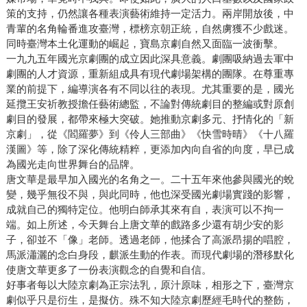
策的支持，仍然讓各種表演藝術維持一定活力。兩岸開放後，中
青輩的名角輪番進攻臺灣，標榜京朝正統，自然虜獲不少戲迷。
同時臺灣本土化運動的崛起，寶島京劇自然又面臨一波衝擊。
一九九五年國光京劇團的成立因此深具意義。劇團吸納過去軍中
劇團的人才資源，重新組成具有現代劇場架構的團隊。在尊重專
業的前提下，編導演各有不同以往的表現。尤其重要的是，國光
延攬王安祈教授擔任藝術總監，不論對傳統劇目的整編或對原創
劇目的發展，都帶來極大突破。她推動京劇多元、抒情化的「新
京劇」，從《閻羅夢》到《伶人三部曲》《快雪時晴》《十八羅
漢圖》等，除了深化傳統精粹，更添加內向自省的向度，早已成
為國光走向世界舞台的品牌。
唐文華是最早加入國光的名角之一。二十五年來他參與國光的蛻
變，幾乎無役不與，與此同時，他也深受國光劇場實踐的影響，
成就自己的獨特定位。他明白師承其來有自，表演可以不拘一
端。如上所述，今天舞台上唐文華的戲路多少還有胡少安的影
子，卻並不「像」老師。透過老師，他揉合了高派昂揚的唱腔，
馬派瀟灑的念白身段，麒派生動的作表。而現代劇場的潛移默化
使唐文華更多了一份表演觀念的自覺和自信。
好事者每以大陸京劇為正宗法乳，原汁原味，相形之下，臺灣京
劇似乎只是衍生，是擬仿。殊不知大陸京劇歷經毛時代的整飭，