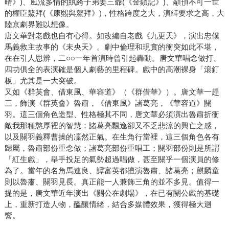
晴》)、風流多情的紈絝子弟姜三爺(《金鎖記》)、顢頇不可一世
的權臣鰲拜(《康熙與鰲拜》)，性格跨度之大，演繹要求之高，大
陸京劇界難以想像。
唐文華對老戲也自有心得。如改編自老戲《九更天》，演出忠僕
馬義救主故事的《未央天》。劇中倫理和現實的衝突如此不堪，
在在引人思辨，二○○一年首演時曾引起轟動。唐文華唱念做打、
四功俱全的表演確是個人劇藝的里程碑。戲中的高潮裸身「滾釘
板」尤其是一大突破。
又如《群英會、借東風、華容道》（《群借華》）。唐文華一趕
三，飾演《群英會》魯肅，《借東風》諸葛亮，《華容道》關
羽。這三個角色造型、性格極其不同，唐文華必須演出魯肅折衝
敵我那種憨厚裡的智慧：諸葛亮飄逸卻又不乏悲涼的興亡之感，
以及關羽義釋曹操的凜然正氣。在生角行當裡，這三個角色各有
歸屬，魯肅部份重念做；諸葛亮部份重唱工；關羽部份則是所謂
「紅生戲」，舉手投足的氣勢超過唱做，甚至關乎一個演員的修
為了。當年的名角馬連良、譚富英都擅演魯肅、諸葛亮；麒麟童
則以魯肅、關羽見長。真正能一人兼飾三角的並不多見。值得一
提的是，唐文華近年演出《關公在劇場》，在已有關公戲的基礎
上，重新打造人物，醞釀情緒，結合多媒體效果，獲得極大迴
響。