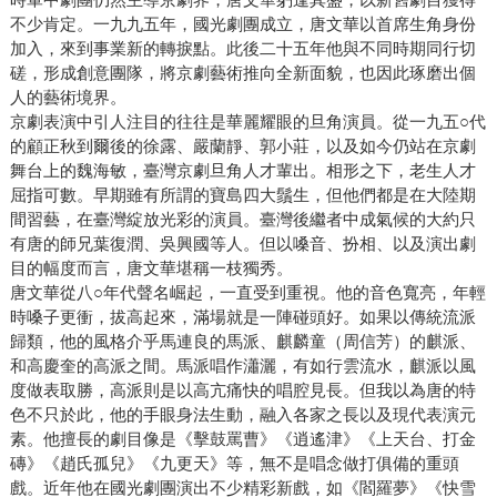
不少肯定。一九九五年，國光劇團成立，唐文華以首席生角身份
加入，來到事業新的轉捩點。此後二十五年他與不同時期同行切
磋，形成創意團隊，將京劇藝術推向全新面貌，也因此琢磨出個
人的藝術境界。
京劇表演中引人注目的往往是華麗耀眼的旦角演員。從一九五○代
的顧正秋到爾後的徐露、嚴蘭靜、郭小莊，以及如今仍站在京劇
舞台上的魏海敏，臺灣京劇旦角人才輩出。相形之下，老生人才
屈指可數。早期雖有所謂的寶島四大鬚生，但他們都是在大陸期
間習藝，在臺灣綻放光彩的演員。臺灣後繼者中成氣候的大約只
有唐的師兄葉復潤、吳興國等人。但以嗓音、扮相、以及演出劇
目的幅度而言，唐文華堪稱一枝獨秀。
唐文華從八○年代聲名崛起，一直受到重視。他的音色寬亮，年輕
時嗓子更衝，拔高起來，滿場就是一陣碰頭好。如果以傳統流派
歸類，他的風格介乎馬連良的馬派、麒麟童（周信芳）的麒派、
和高慶奎的高派之間。馬派唱作瀟灑，有如行雲流水，麒派以風
度做表取勝，高派則是以高亢痛快的唱腔見長。但我以為唐的特
色不只於此，他的手眼身法生動，融入各家之長以及現代表演元
素。他擅長的劇目像是《擊鼓罵曹》《逍遙津》《上天台、打金
磚》《趙氏孤兒》《九更天》等，無不是唱念做打俱備的重頭
戲。近年他在國光劇團演出不少精彩新戲，如《閻羅夢》《快雪