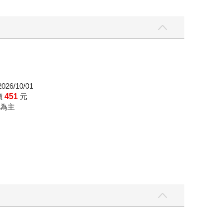
26/10/01
價
451
元
為主