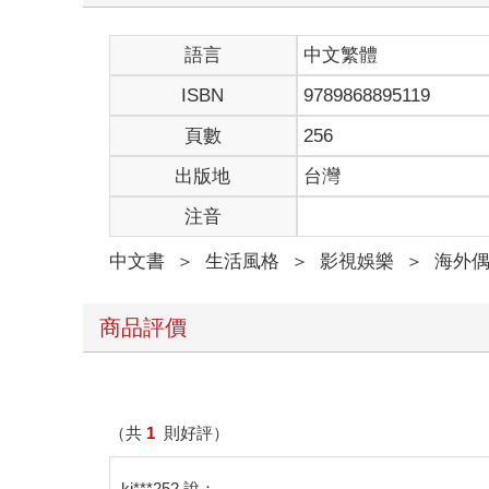
語言
中文繁體
ISBN
9789868895119
頁數
256
出版地
台灣
注音
中文書
＞
生活風格
＞
影視娛樂
＞
海外
商品評價
（共
1
則好評）
ki***252 說：