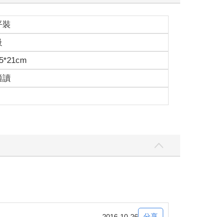
平裝
級
5*21cm
適讀
分享
2016-10-26