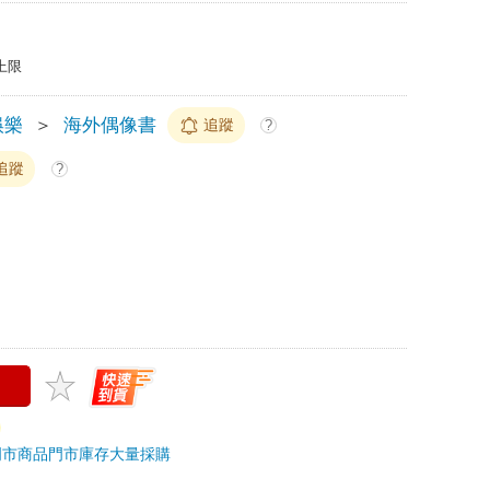
上限
娛樂
＞
海外偶像書
追蹤
?
追蹤
?
門市商品
門市庫存
大量採購