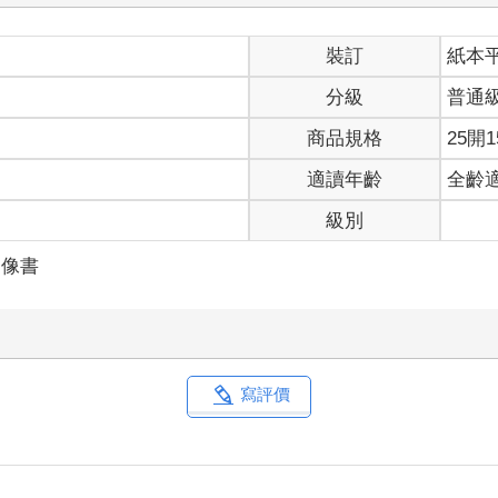
裝訂
紙本
分級
普通
商品規格
25開1
適讀年齡
全齡
級別
偶像書
寫評價