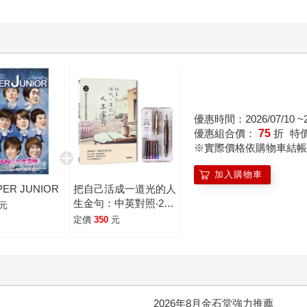
優惠時間：2026/07/10 ~20
優惠組合價：
75
折
特
※實際價格依購物車結帳
加入購物車
ER JUNIOR
把自己活成一道光的人
生金句：中英對照‧22
元
個好好生活的應援美字
定價
350
元
練習帖(附：輕復古鋼
筆－暮光黑)
2026年8月金石堂強力推薦