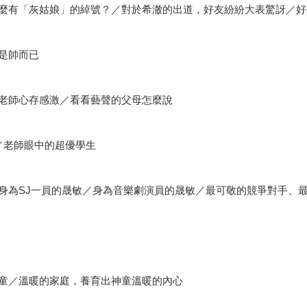
麼有「灰姑娘」的綽號？／對於希澈的出道，好友紛紛大表驚訝／好
是帥而已
老師心存感激／看看藝聲的父母怎麼說
生／老師眼中的超優學生
身為SJ一員的晟敏／身為音樂劇演員的晟敏／最可敬的競爭對手、
童／溫暖的家庭，養育出神童溫暖的內心