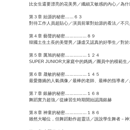
比女生還要漂亮的花美男／纖細又敏感的內心／為什
第３章 始源的秘密……６３
對待工作人員超貼心／演員前輩對始源的看法／不只
第４章 藝聲的秘密……………８９
韓國土生土長的美聲男／謙虛又認真的好學生／對於
第５章 厲旭的秘密……………１２４
SUPER JUNIOR大家庭中的媽媽／團員中的模範
第６章 晟敏的秘密……………１４５
最愛撒嬌的人氣偶像／最棒的老師、最棒的指導者／
第７章 銀赫的秘密……………１６８
舞蹈實力超強／從練習生時期開始認識銀赫
第８章 神童的秘密……………１８６
雖然大噸位，但舞蹈動作超靈活／說說學生舞者－神