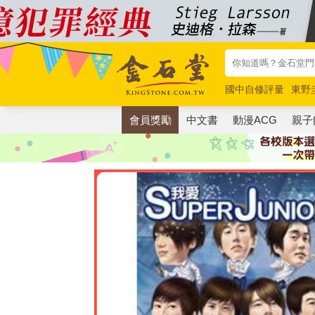
國中自修評量
東野
唯紅花綻放
奧德賽
會員獎勵
中文書
動漫ACG
親子