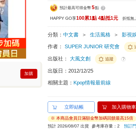
5
預計最高可得金幣
點
?
100累1點 4點抵1元
HAPPY GO享
折抵無
分類：
中文書
＞
生活風格
＞
影視
作者：
SUPER JUNIOR 研究會
出版社：
大風文創
追蹤
?
出版日：
2012/12/25
加購
相關主題：
Kpop情報最前線
立即結帳
加入購物車
※ 本商品會員日滿額金幣加碼回饋最高15倍
預計 2026/08/07 出貨
參考庫存量：2
預訂