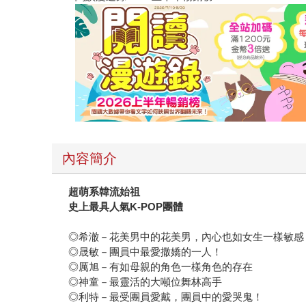
內容簡介
超萌系韓流始祖
史上最具人氣K-POP團體
◎希澈－花美男中的花美男，內心也如女生一樣敏感
◎晟敏－團員中最愛撒嬌的一人！
◎厲旭－有如母親的角色一樣角色的存在
◎神童－最靈活的大噸位舞林高手
◎利特－最受團員愛戴，團員中的愛哭鬼！