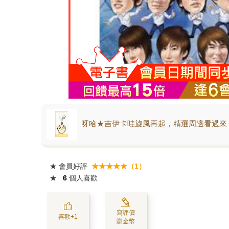
呀哈★吉伊卡哇旋風再起，精選周邊看過來
★
會員好評
★★★★★（1）
★
6
個人喜歡
寫評價
喜歡+1
賺金幣