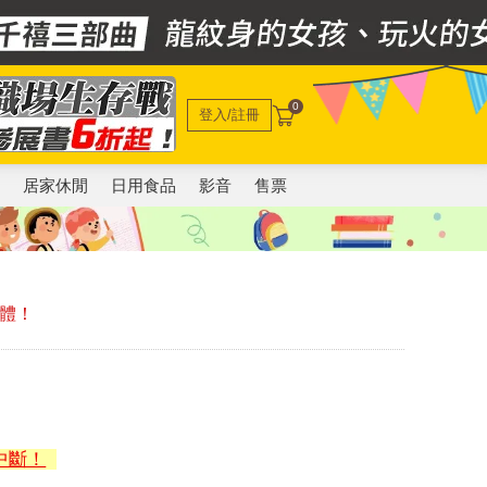
0
登入/註冊
電
居家休閒
日用食品
影音
售票
團體！
中斷！