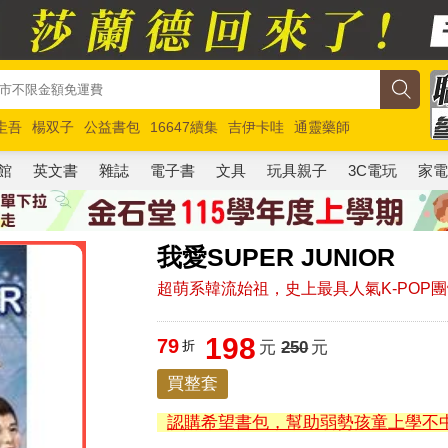
圭吾
楊双子
公益書包
16647續集
吉伊卡哇
通靈藥師
路邊攤新作
馬斯克
玩具總動員5
超慢跑
館
英文書
雜誌
電子書
文具
玩具親子
3C電玩
家
我愛SUPER JUNIOR
超萌系韓流始祖，史上最具人氣K-POP
198
79
折
元
250
元
買整套
認購希望書包，幫助弱勢孩童上學不