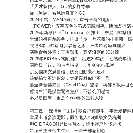
「天才製作人」GD的多樣才華
從〈無題〉看見最真實的GD
2024年站上MAMA舞台，宣告全新的開始
〈POWER〉五字五色的巧思暗藏團魂，跳脫既有邁
2025年新專輯《Übermensch》推出，華麗回歸樂壇
手燈始祖再創經典，推出「少一片花瓣的小雛菊」應
睽違8年回歸巡迴演唱會之旅，王者風範座無虛席
演唱會番外篇：王者歸來，真情流露的30分鐘
2026年BIGBANG將回歸，出道20年的「性感成年
國際級「行走的時尚指標」，引領流行風潮
跳女團舞充滿自信，妖媚扭動毫不違和
韓綜搞笑不計形象，太陽爆料嘴巴不牢靠
攜全新音樂節目《Good Day》登場，與鄭亨敦再度
感情生活是媒體關注焦點，不曾公開戀情
不只是團隊，更是K-pop界的靈魂人物
第三章、 深情男子太陽│零負評模範生，事業愛情兩
童星出道參演電影，而後進入YG娛樂接受培訓
與G-DRAGON是長年戰友，攜手經歷許多起伏
希望重溫練習生生活，一輩子難忘初心