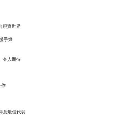
向現實世界
援手燈
禮」令人期待
合作
得意最佳代表