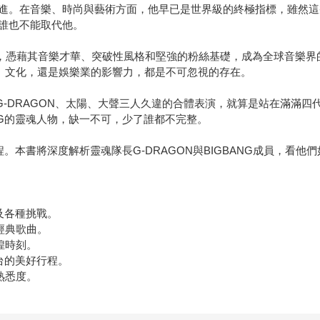
進。在音樂、時尚與藝術方面，他早已是世界級的終極指標，雖然這
誰也不能取代他。
NG，憑藉其音樂才華、突破性風格和堅強的粉絲基礎，成為全球音樂界的
樂、文化，還是娛樂業的影響力，都是不可忽視的存在。
，當G-DRAGON、太陽、大聲三人久違的合體表演，就算是站在滿
NG的靈魂人物，缺一不可，少了誰都不完整。
程。本書將深度解析靈魂隊長G-DRAGON與BIGBANG成員，看他
及各種挑戰。
首經典歌曲。
煌時刻。
台的美好行程。
的熟悉度。