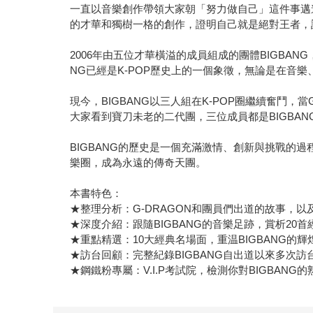
一直以音樂創作帶領大家朝「努力做自己」這件事邁
的才華和獨樹一格的創作，證明自己就是絕對王者，
2006年由五位才華橫溢的成員組成的團體BIGBA
NG已經是K-POP歷史上的一個象徵，無論是在音
現今，BIGBANG以三人組在K-POP圈繼續奮鬥
大家看到寶刀未老的二代團，三位成員都是BIGBA
BIGBANG的歷史是一個充滿激情、創新與挑戰的過
樂圈，成為永遠的傳奇天團。
本書特色：
★整理分析：G-DRAGON和團員們出道的故事，以
★深度介紹：跟隨BIGBANG的音樂足跡，賞析20
★重點精選：10大經典名場面，重温BIGBANG的輝
★訪台回顧：完整紀錄BIGBANG自出道以來多次訪
★鋼鐵粉專屬：V.I.P考試院，檢測你對BIGBANG