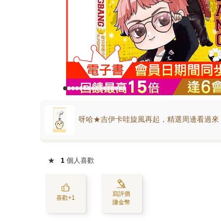
呀哈★吉伊卡哇旋風再起，精選周邊看過來
★
1
個人喜歡
寫評價
喜歡+1
賺金幣