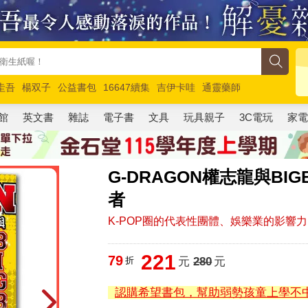
圭吾
楊双子
公益書包
16647續集
吉伊卡哇
通靈藥師
路邊攤新作
馬斯克
玩具總動員5
超慢跑
館
英文書
雜誌
電子書
文具
玩具親子
3C電玩
家
G-DRAGON權志龍與BI
者
K-POP圈的代表性團體、娛樂業的影響
221
79
折
元
280
元
認購希望書包，幫助弱勢孩童上學不