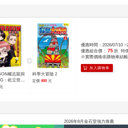
優惠時間：2026/07/10 ~20
優惠組合價：
75
折
特
※實際價格依購物車結帳
加入購物車
AGON權志龍與
科學大冒險 2
ANG：屹立世界
定價
400
元
-POP王者
元
2026年8月金石堂強力推薦