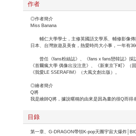
作者
◎作者簡介
Miss Banana
輔仁大學學士，主修英國語文學系、輔修影像傳播
日本、台灣旅遊及美食，熱愛時尚大小事，一年有36
曾任《fans粉絲誌》、《fans x fans戀
《首爾瘋大學 偶像出沒注意》、《新東京下町》（固德曼娛樂
《我愛LE SSERAFIM》（大風文創出版）。
◎繪者簡介
Q將
我是繪師Q將，據說暱稱的由來是因為畫的很Q而得
目錄
第一章、G-DRAGON帶領K-pop天團宇宙大爆炸│B