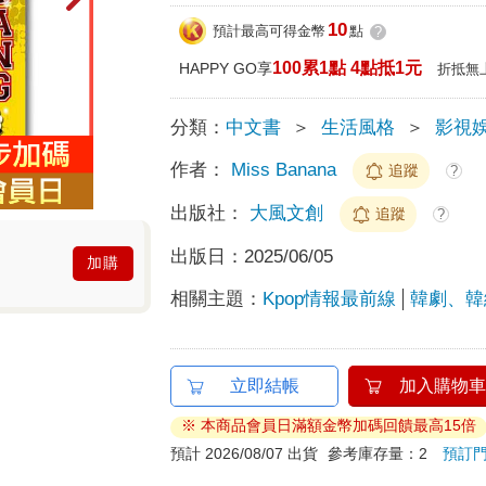
10
預計最高可得金幣
點
?
100累1點 4點抵1元
HAPPY GO享
折抵無
分類：
中文書
＞
生活風格
＞
影視
作者：
Miss Banana
追蹤
?
出版社：
大風文創
追蹤
?
出版日：
2025/06/05
加購
相關主題：
Kpop情報最前線
韓劇、韓
立即結帳
加入購物車
※ 本商品會員日滿額金幣加碼回饋最高15倍
預計 2026/08/07 出貨
參考庫存量：2
預訂