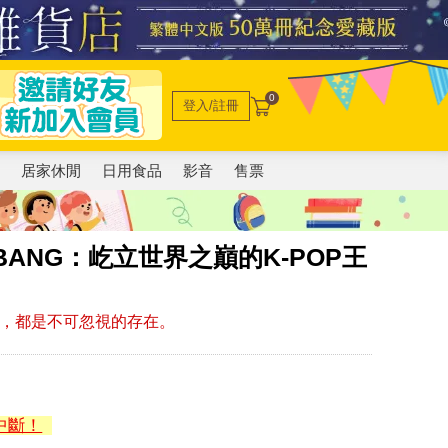
0
登入/註冊
電
居家休閒
日用食品
影音
售票
GBANG：屹立世界之巔的K-POP王
力，都是不可忽視的存在。
中斷！