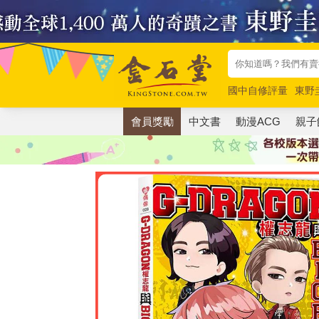
國中自修評量
東野
唯紅花綻放
奧德賽
會員獎勵
中文書
動漫ACG
親子