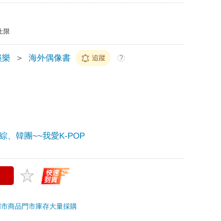
上限
娛樂
＞
海外偶像書
追蹤
?
綜、韓團~~我愛K-POP
門市商品
門市庫存
大量採購