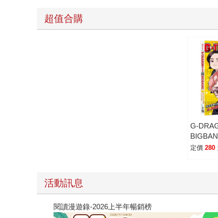
超值合購
G-DR
BIGB
之巔的K
定價
280
活動訊息
閱讀漫遊錄-2026上半年暢銷榜