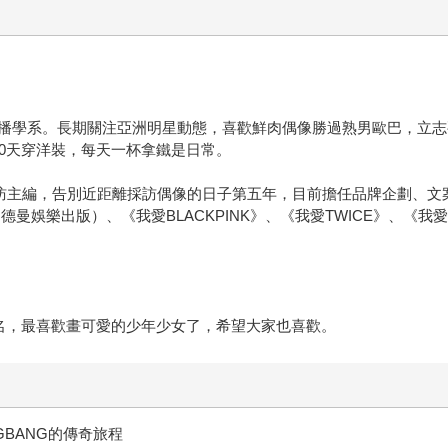
學系。長期關注亞洲明星動態，喜歡鮮肉偶像勝過熟男歐巴，立志
0天穿洋裝，每天一杯拿鐵是日常。
韓誌》採訪主編，告別近距離採訪偶像的日子第五年，目前擔任品牌企劃
出版）、《我愛BLACKPINK》、《我愛TWICE》、《我愛(G) I-
名，最喜歡畫可愛的少年少女了，希望大家也喜歡。
IGBANG的傳奇旅程