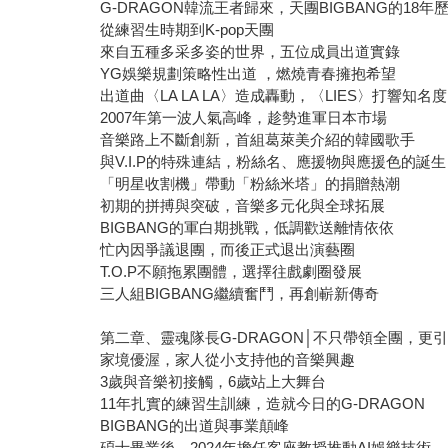
G-DRAGON韓流王者歸來，天團BIGBANG的18年
從練習生時期到K-pop天團
來自五種多采多姿的世界，五位成員出道實錄
YG娛樂規劃策略性出道 ，燃燒青春擁抱希望
出道曲〈LA LA LA〉造成轟動，〈LIES〉打響知名度
2007年第一波人氣高峰，趁勢進軍日本市場
音樂路上不斷創新，首組葛萊美介紹的韓國歌手
與V.I.P的特殊連結，粉絲名、應援物與應援色的誕生
「明星收割機」帶動「粉絲米塔」的捐贈熱潮
初期的拼搏與突破，音樂多元化與全球拓展
BIGBANG的軍白期挑戰，低調歡送離情依依
忙內因爭議退團，而後正式退出演藝圈
T.O.P不願拖累團體，選擇往戲劇圈發展
三人組BIGBANG繼續奮鬥，再創嶄新傳奇
第二章、靈魂隊長G-DRAGON│不只帶領全團，更引
家境優渥，家人從小支持他的音樂興趣
3歲與音樂初接觸，6歲站上大舞台
11年扎實的練習生訓練，造就今日的G-DRAGON
BIGBANG的出道與事業顛峰
碩士畢業後，2024年擔任客座教授推動AI娛樂技術