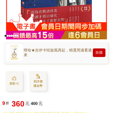
呀哈★吉伊卡哇旋風再起，精選周邊看過
加購
來
寫評價
喜歡+1
賺金幣
360
9
折
元
400
元