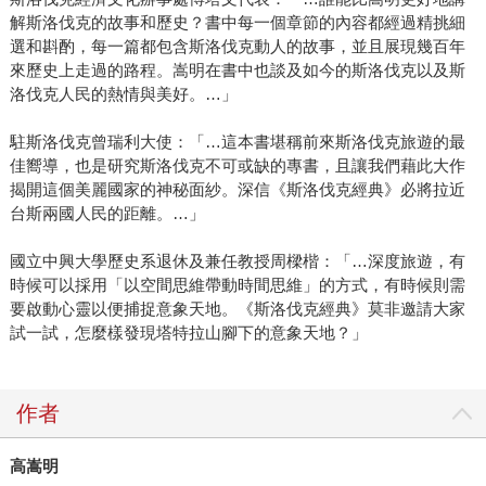
解斯洛伐克的故事和歷史？書中每一個章節的內容都經過精挑細
選和斟酌，每一篇都包含斯洛伐克動人的故事，並且展現幾百年
來歷史上走過的路程。嵩明在書中也談及如今的斯洛伐克以及斯
洛伐克人民的熱情與美好。…」
駐斯洛伐克曾瑞利大使：「…這本書堪稱前來斯洛伐克旅遊的最
佳嚮導，也是研究斯洛伐克不可或缺的專書，且讓我們藉此大作
揭開這個美麗國家的神秘面紗。深信《斯洛伐克經典》必將拉近
台斯兩國人民的距離。…」
國立中興大學歷史系退休及兼任教授周樑楷：「…深度旅遊，有
時候可以採用「以空間思維帶動時間思維」的方式，有時候則需
要啟動心靈以便捕捉意象天地。《斯洛伐克經典》莫非邀請大家
試一試，怎麼樣發現塔特拉山腳下的意象天地？」
作者
高嵩明