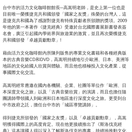
台中市的活力文化咖啡館館長─高嵩明老師，是史上第一位也是
目前唯一榮獲捷克共和國頒發「國家之友獎」殊榮的台灣人，這
是捷克共和國為了感謝對捷克有特殊貢獻者所頒贈的獎項。2009
年他的第一本著作《捷克經典》受邀於台北國際書展新書發表簽
名會，廣泛引起國內學術界與旅遊業的激賞，並且再次榮獲捷克
共和國頒發「卓越貢獻勳章」!
藉由活力文化咖啡館內所陳列販售的專業文化書籍和各種經典版
本的古典音樂CD和DVD，高嵩明持續地引介歐洲、日本、美洲等
地區的文化給國人欣賞與體驗。而且他也積極投入文化產業，從
事國際文化交流。
高嵩明經常應邀在國內各機關、企業、社團等單位作「歐洲、日
本深度文化之旅」以及「古典音樂欣賞」的演講，而且也擔任隨
團講師帶領國人到歐洲和日本地區進行深度文化之旅。更受到台
中市政府之託，擔任台中市的「城區導覽講師」。
得到捷克所頒發的「國家之友獎」以及「卓越貢獻勳章」，高嵩
明獲得國際上的高度肯定。現在他更接續推出了《斯洛伐克經
典》這本讓國人得以深入了解斯洛伐克的專書，持續地推動文化