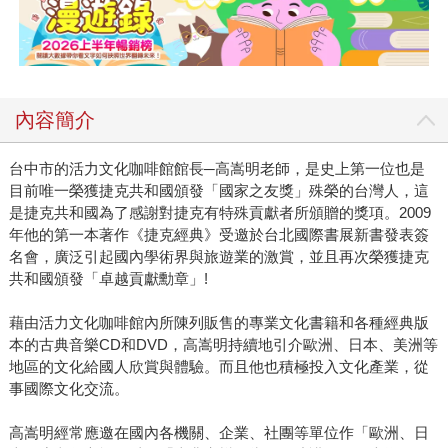
內容簡介
台中市的活力文化咖啡館館長─高嵩明老師，是史上第一位也是
目前唯一榮獲捷克共和國頒發「國家之友獎」殊榮的台灣人，這
是捷克共和國為了感謝對捷克有特殊貢獻者所頒贈的獎項。2009
年他的第一本著作《捷克經典》受邀於台北國際書展新書發表簽
名會，廣泛引起國內學術界與旅遊業的激賞，並且再次榮獲捷克
共和國頒發「卓越貢獻勳章」!
藉由活力文化咖啡館內所陳列販售的專業文化書籍和各種經典版
本的古典音樂CD和DVD，高嵩明持續地引介歐洲、日本、美洲等
地區的文化給國人欣賞與體驗。而且他也積極投入文化產業，從
事國際文化交流。
高嵩明經常應邀在國內各機關、企業、社團等單位作「歐洲、日