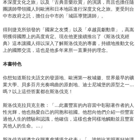
本深度文化之旅」以及「古典音樂欣賞」的演講，而且也擔任隨
團講師帶領國人到歐洲和日本地區進行深度文化之旅。更受到台
中市政府之託，擔任台中市的「城區導覽講師」。
得到捷克所頒發的「國家之友獎」以及「卓越貢獻勳章」，高嵩
明獲得國際上的高度肯定。現在他更接續推出了《斯洛伐克經
典》這本讓國人得以深入了解斯洛伐克的專書，持續地推動文化
上的國際交流，這也是他多年來所一直秉持的理念。
本書特色
你想知道斯拉夫語文的發源地、歐洲第一枚城徽、世界最早的礦
業大學、貝多芬月光奏鳴曲的原創地、迪士尼城堡的原型之一…
嗎？以上這些答案都在斯洛伐克！
斯洛伐克拉貝克主教：「…此書豐富的內容當中彰顯著作者的人
性光輝，他也熱愛自己的同胞和祖國。他想向他們介紹一些豐富
過他人生的體驗和認識，他確信，這樣也會同樣地觸動並且豐富
其他人的生命。…」
斯洛伐克經濟文化辦事處博塔文代表：「…誰能比嵩明更好地講