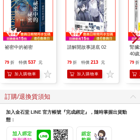
祕密中的祕密
請解開故事謎底 02
腎臟
40
就告
537
213
79
折
特價
元
79
折
特價
元
79
折
加入購物車
加入購物車
訂購/退換貨須知
加入金石堂 LINE 官方帳號『完成綁定』，隨時掌握出貨動
態：