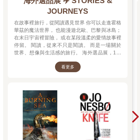
海外選品展 ✈️ STORIES &
JOURNEYS
在故事裡旅行，從閱讀遇見世界 你可以走進霍格
華茲的魔法世界， 也能漫遊北歐、巴黎與冰島；
在末日宇宙裡冒險， 或在某段溫柔的愛情故事裡
停留。 閱讀，從來不只是閱讀。 而是一場關於
世界、想像與生活感的旅行。 海外選品展，1折
起 限量空運商品，先搶先贏 週週商品更新
看更多