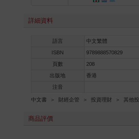
詳細資料
語言
中文繁體
ISBN
9789888570829
頁數
208
出版地
香港
注音
中文書
＞
財經企管
＞
投資理財
＞
其他
商品評價