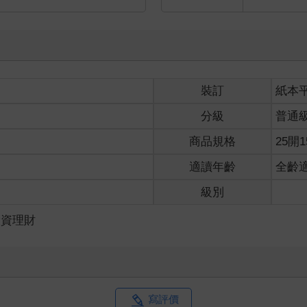
裝訂
紙本
分級
普通
商品規格
25開1
適讀年齡
全齡
級別
投資理財
寫評價