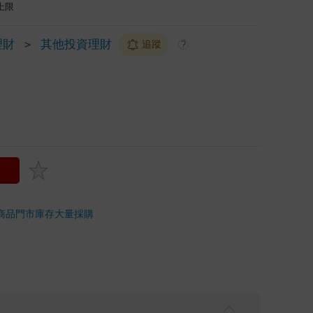
上限
理財
＞
其他投資理財
追蹤
?
商品
門市庫存
大量採購