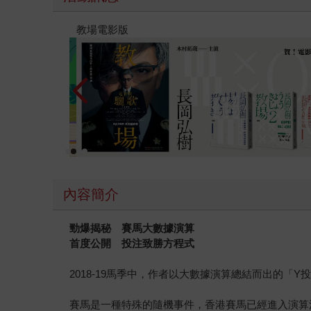
時報經典展69折起
內容簡介
勁爆揭秘 賽馬大數據演算
首度公開 投注致勝方程式
2018-19馬季中，作者以大數據演算總結而出的
賽馬是一種特殊的隨機事件，香港賽馬已經進入演算