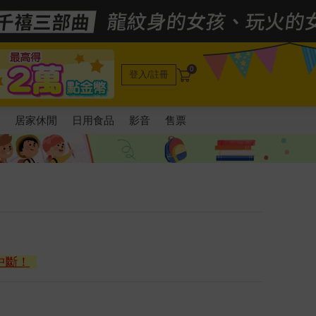
0
登入/註冊
電
居家休閒
日用食品
影音
售票
中斷！