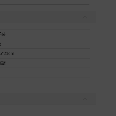
平裝
級
5*21cm
適讀