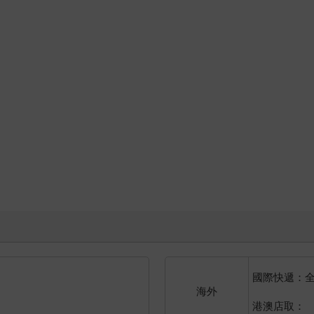
國際快遞：
海外
港澳店取：