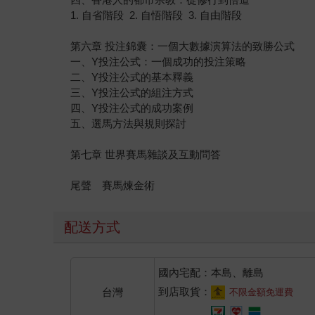
1. 自省階段 2. 自悟階段 3. 自由階段
第六章 投注錦囊：一個大數據演算法的致勝公式
一、Y投注公式：一個成功的投注策略
二、Y投注公式的基本釋義
三、Y投注公式的組注方式
四、Y投注公式的成功案例
五、選馬方法與規則探討
第七章 世界賽馬雜談及互動問答
尾聲 賽馬煉金術
配送方式
國內宅配：本島、離島
到店取貨：
台灣
不限金額免運費