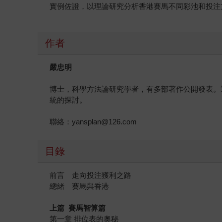
實例佐證，以理論研究分析香港賽馬不同彩池和投注
作者
嚴忠明
博士，科學方法論研究學者，有多部著作公開發表。
統的探討。
聯絡：yansplan@126.com
目錄
前言 走向投注獲利之路
總緒 賽馬與香港
上篇 賽馬智算篇
第一章 排位表的奧秘