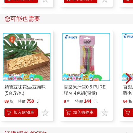
您可能也需要
穎寶蒜味花生/蒜頭味
百樂果汁筆0.5 PURE
百樂果
(5台斤/包)
聯名 4色組(限量)
聯名
758
144
89
折
特價
元
8
折
特價
元
84
折
加入購物車
加入購物車