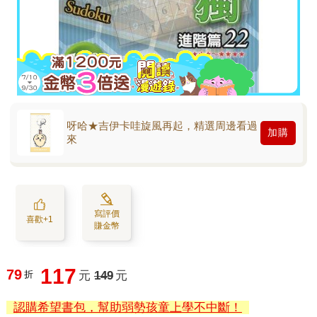
呀哈★吉伊卡哇旋風再起，精選周邊看過
加購
來
寫評價
喜歡+1
賺金幣
117
79
折
元
149
元
認購希望書包，幫助弱勢孩童上學不中斷！