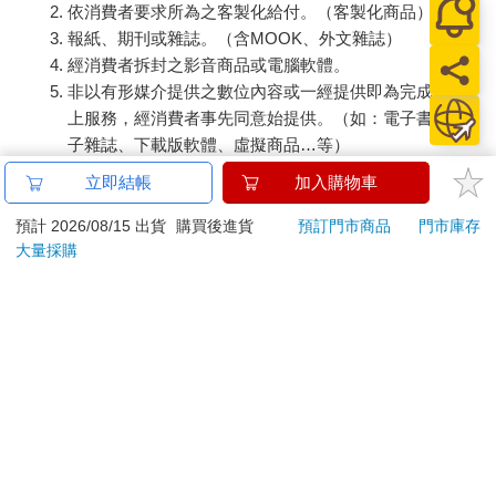
依消費者要求所為之客製化給付。（客製化商品）
報紙、期刊或雜誌。（含MOOK、外文雜誌）
經消費者拆封之影音商品或電腦軟體。
非以有形媒介提供之數位內容或一經提供即為完成之線
上服務，經消費者事先同意始提供。（如：電子書、電
子雜誌、下載版軟體、虛擬商品…等）
已拆封之個人衛生用品。（如：內衣褲、刮鬍刀、除毛
立即結帳
加入購物車
刀…等）
若非上列種類商品，均享有到貨7天的猶豫期（含例假
預計 2026/08/15 出貨
購買後進貨
預訂門市商品
門市庫存
大量採購
日）。
辦理退換貨時，商品（組合商品恕無法接受單獨退貨）必須
是您收到商品時的原始狀態（包含商品本體、配件、贈品、
保證書、所有附隨資料文件及原廠內外包裝…等），請勿直
接使用原廠包裝寄送，或於原廠包裝上黏貼紙張或書寫文
字。
退回商品若無法回復原狀，將請您負擔回復原狀所需費用，
嚴重時將影響您的退貨權益。