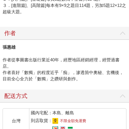
３．[進階篇]、[高階篇]每本有9×9之題目114題，另加5題12×12之
超級大題。
作者
張惠雄
作者從事圖書出版行業近40年，經歷地區經銷經理，經營過書
店。
作者喜好「數獨」的程度近乎「痴」，滲透箇中奧秘、玄機後，
目前全心全力於「數獨」之鑽研與創作。
配送方式
國內宅配：本島、離島
到店取貨：
台灣
不限金額免運費