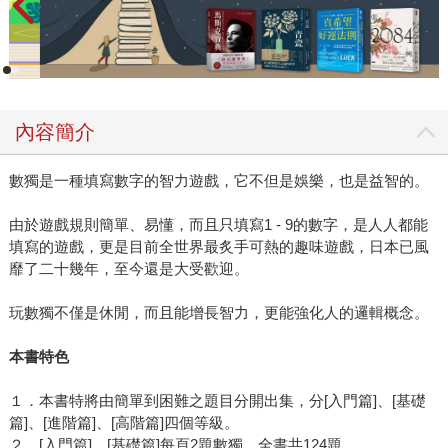
內容簡介
數獨是一種填寫數字的智力遊戲，它不但是娛樂，也是益智的。
由於遊戲規則簡單、易懂，而且只填寫1 - 9的數字，是人人都能
填寫的遊戲，更是目前全世界最炙手可熱的趣味遊戲，日本已風
靡了二十幾年，至今還是大受歡迎。
玩數獨不僅是休閒，而且能增長智力，更能強化人的邏輯概念。
本書特色
１．本書特將由簡單到困難之題目分開出集，分[入門篇]、[基礎
篇]、[進階篇]、[高階篇]四個等級。
２．[入門篇]、[基礎篇]每頁2題數獨，全書共124題。