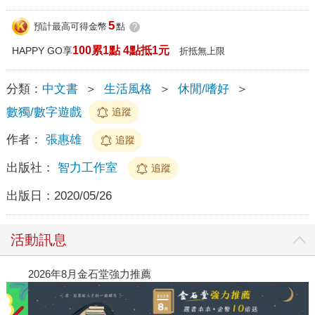
5
預計最高可得金幣
點
?
100累1點 4點抵1元
HAPPY GO享
折抵無上限
分類：
中文書
＞
生活風格
＞
休閒/嗜好
＞
數獨/數字遊戲
追蹤
作者：
張惠雄
追蹤
出版社：
智力工作室
追蹤
出版日：
2020/05/26
活動訊息
閱讀漫遊錄-2026上半年暢銷榜
20