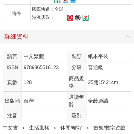
國際快遞：全球
海外
港澳店取：
詳細資料
語言
中文繁體
裝訂
紙本平裝
ISBN
9789865516123
分級
普通級
商品規
頁數
128
25開15*21cm
格
適讀年
出版地
台灣
全齡適讀
齡
注音
級別
中文書
＞
生活風格
＞
休閒/嗜好
＞
數獨/數字遊戲