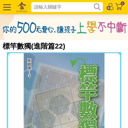
0
標竿數獨(進階篇22)