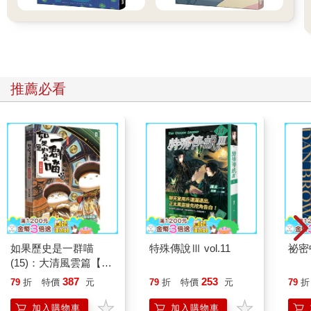
推薦必看
如果歷史是一群喵
特殊傳說Ⅲ vol.11
祕密
(15)：大清風雲篇【萌
貓漫畫學歷史】
387
253
79
折
特價
元
79
折
特價
元
79
折
加入購物車
加入購物車