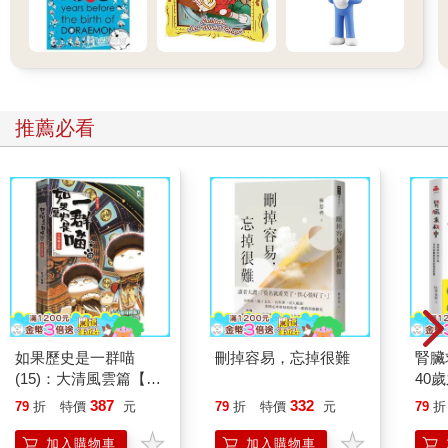
推薦必看
如果歷史是一群喵
刪掉容易，忘掉很難
腎臟
(15)：大清風雲篇【萌
40
貓漫畫學歷史】
就告
387
332
79
折
特價
元
79
折
特價
元
79
折
加入購物車
加入購物車