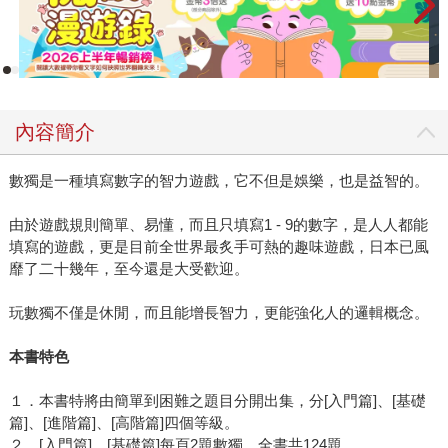
內容簡介
數獨是一種填寫數字的智力遊戲，它不但是娛樂，也是益智的。
由於遊戲規則簡單、易懂，而且只填寫1 - 9的數字，是人人都能
填寫的遊戲，更是目前全世界最炙手可熱的趣味遊戲，日本已風
靡了二十幾年，至今還是大受歡迎。
玩數獨不僅是休閒，而且能增長智力，更能強化人的邏輯概念。
本書特色
１．本書特將由簡單到困難之題目分開出集，分[入門篇]、[基礎
篇]、[進階篇]、[高階篇]四個等級。
２．[入門篇]、[基礎篇]每頁2題數獨，全書共124題。