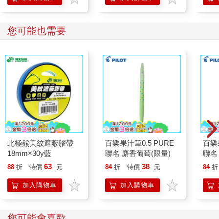
您可能也需要
北極熊美紋遮蔽膠帶
百樂果汁筆0.5 PURE
百樂果
18mm×30y藍
聯名 麝香葡萄(限量)
聯名
63
38
88
折
特價
元
84
折
特價
元
84
折
加入購物車
加入購物車
您可能會喜歡