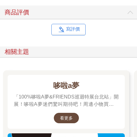
商品評價
寫評價
相關主題
哆啦a夢
「100%哆啦A夢&FRIENDS巡迴特展台北站」開
展！哆啦A夢迷們驚叫期待吧！周邊小物買起來
先～
看更多