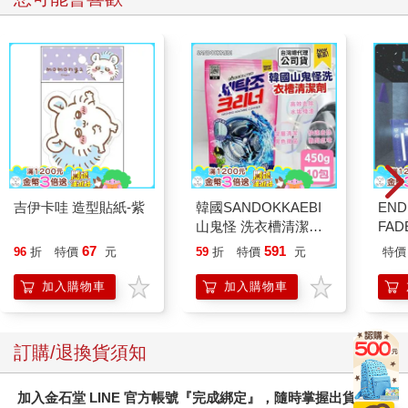
吉伊卡哇 造型貼紙-紫
韓國SANDOKKAEBI
END
山鬼怪 洗衣槽清潔劑
FADE
450公克-10包組
Edi
67
591
96
折
特價
元
59
折
特價
元
特價
DV
加入購物車
加入購物車
訂購/退換貨須知
加入金石堂 LINE 官方帳號『完成綁定』，隨時掌握出貨動