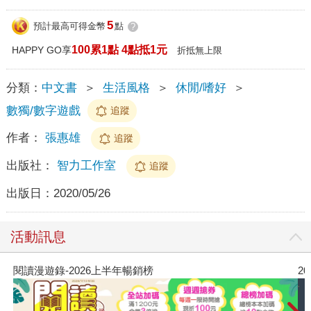
5
預計最高可得金幣
點
?
100累1點 4點抵1元
HAPPY GO享
折抵無上限
分類：
中文書
＞
生活風格
＞
休閒/嗜好
＞
數獨/數字遊戲
追蹤
作者：
張惠雄
追蹤
出版社：
智力工作室
追蹤
出版日：
2020/05/26
活動訊息
閱讀漫遊錄-2026上半年暢銷榜
2