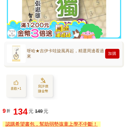
呀哈★吉伊卡哇旋風再起，精選周邊看過
加購
來
寫評價
喜歡+1
賺金幣
134
9
折
元
149
元
認購希望書包，幫助弱勢孩童上學不中斷！