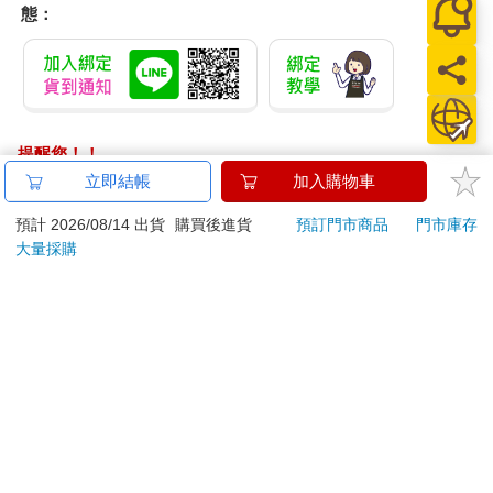
態：
提醒您！！
金石堂及銀行均不會請您操作ATM! 如接獲電話要求您前往
立即結帳
加入購物車
ATM提款機，請不要聽從指示，以免受騙上當！
預計 2026/08/14 出貨
購買後進貨
預訂門市商品
門市庫存
退換貨須知：
大量採購
**提醒您，鑑賞期不等於試用期，退回商品須為全新狀態**
依據「消費者保護法」第19條及行政院消費者保護處公告之
「通訊交易解除權合理例外情事適用準則」，以下商品購買
後，除商品本身有瑕疵外，將不提供7天的猶豫期：
易於腐敗、保存期限較短或解約時即將逾期。（如：生
鮮食品）
依消費者要求所為之客製化給付。（客製化商品）
報紙、期刊或雜誌。（含MOOK、外文雜誌）
經消費者拆封之影音商品或電腦軟體。