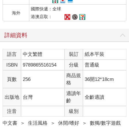
國際快遞：全球
海外
港澳店取：
詳細資料
語言
中文繁體
裝訂
紙本平裝
ISBN
9789865516154
分級
普通級
商品規
頁數
256
36開12*18cm
格
適讀年
出版地
台灣
全齡適讀
齡
注音
級別
中文書
＞
生活風格
＞
休閒/嗜好
＞
數獨/數字遊戲