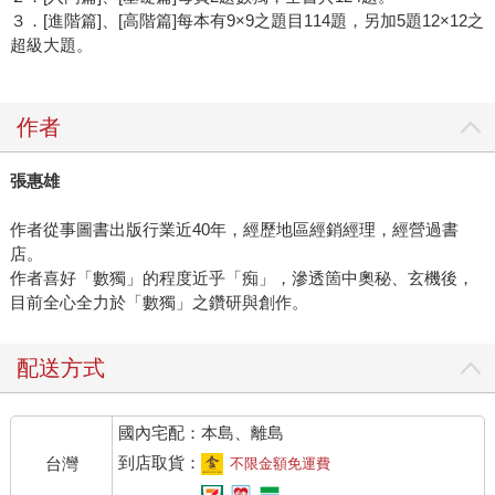
３．[進階篇]、[高階篇]每本有9×9之題目114題，另加5題12×12之
超級大題。
作者
張惠雄
作者從事圖書出版行業近40年，經歷地區經銷經理，經營過書
店。
作者喜好「數獨」的程度近乎「痴」，滲透箇中奧秘、玄機後，
目前全心全力於「數獨」之鑽研與創作。
配送方式
國內宅配：本島、離島
到店取貨：
台灣
不限金額免運費