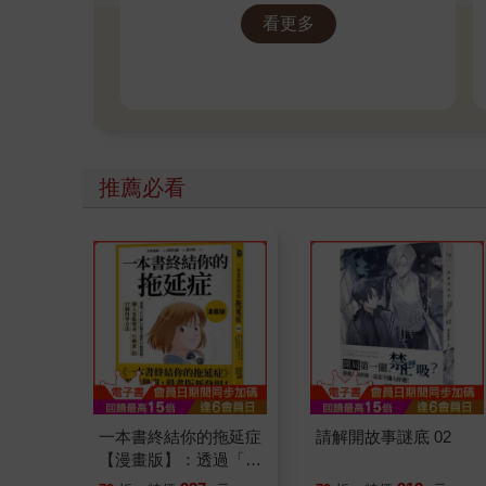
看更多
推薦必看
一本書終結你的拖延症
請解開故事謎底 02
【漫畫版】：透過「小
行動」打開大腦的行動