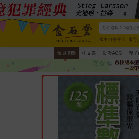
國中自修評量
東野
唯紅花綻放
奧德賽
會員獎勵
中文書
動漫ACG
親子