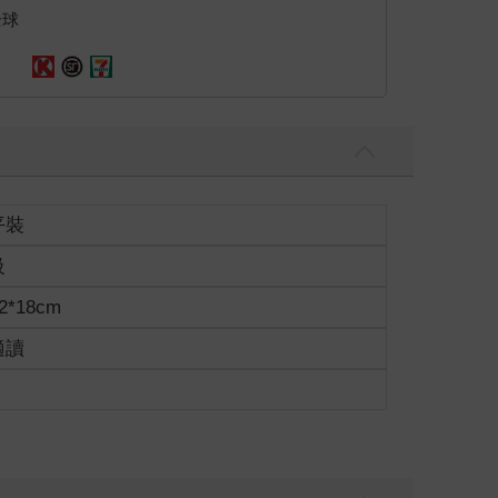
全球
平裝
級
2*18cm
適讀