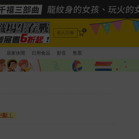
0
登入/註冊
電
居家休閒
日用食品
影音
售票
中斷！