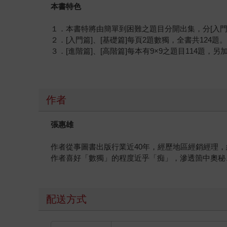
本書特色
１．本書特將由簡單到困難之題目分開出集，分[入門篇]
２．[入門篇]、[基礎篇]每頁2題數獨，全書共124題
３．[進階篇]、[高階篇]每本有9×9之題目114題，另
作者
張惠雄
作者從事圖書出版行業近40年，經歷地區經銷經理
作者喜好「數獨」的程度近乎「痴」，滲透箇中奧秘
配送方式