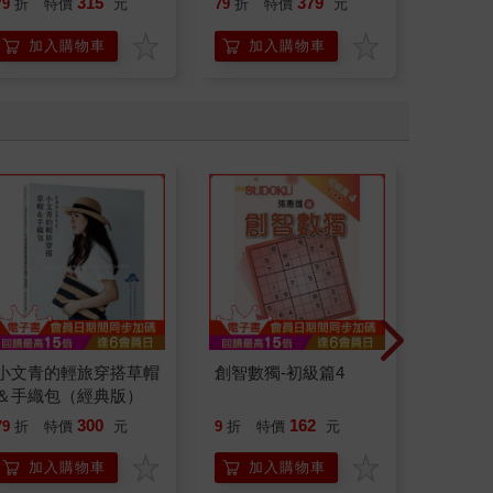
315
379
79
折
特價
元
79
折
特價
元
79
折
加入購物車
加入購物車
加
小文青的輕旅穿搭草帽
創智數獨-初級篇4
國民數獨
＆手織包（經典版）
300
162
79
折
特價
元
9
折
特價
元
79
折
加入購物車
加入購物車
加