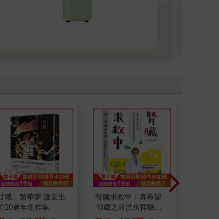
己
廿載．繁華夢 護玄出
腎臟求救中：真希望
底層邏
道20週年創作集
40歲之前洪永祥醫師
界的底
就告訴我這些事