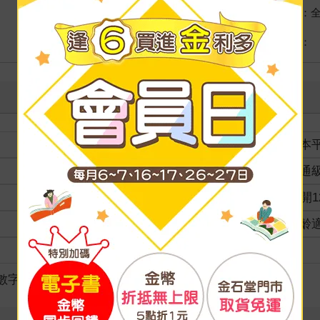
國際快遞：
海外
港澳店取：
裝訂
紙本
分級
普通
商品規格
36開1
適讀年齡
全齡
級別
/數字遊戲