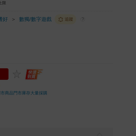
上限
嗜好
＞
數獨/數字遊戲
追蹤
?
門市商品
門市庫存
大量採購