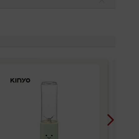
燈
在
那
想
穿