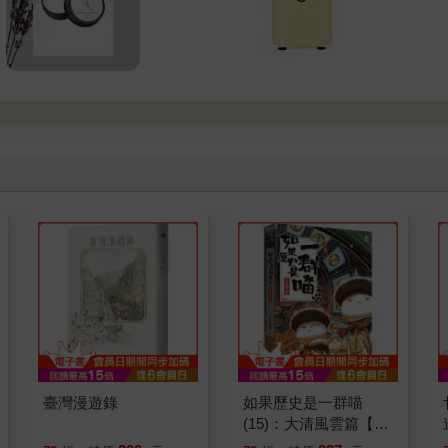
臺灣漫遊錄
如果歷史是一群喵
(15)：大清風雲篇【萌
貓漫畫學歷史】