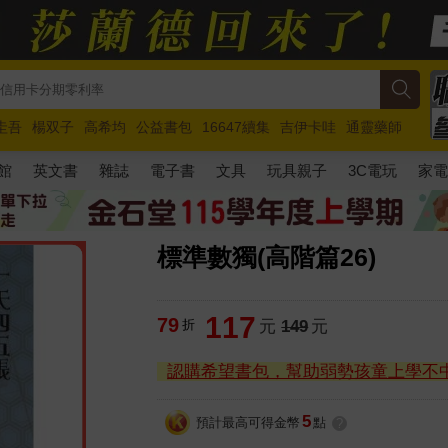
圭吾
楊双子
高希均
公益書包
16647續集
吉伊卡哇
通靈藥師
路邊攤新作
馬斯克
玩具總動員5
超慢跑
館
英文書
雜誌
電子書
文具
玩具親子
3C電玩
家
標準數獨(高階篇26)
117
79
折
元
149
元
認購希望書包，幫助弱勢孩童上學不
5
預計最高可得金幣
點
?