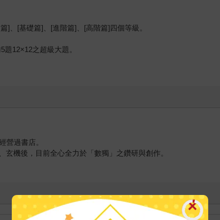
、[基礎篇]、[進階篇]、[高階篇]四個等級。
。
加5題12×12之超級大題。
，經營過書店。
、玄機後，目前全心全力於「數獨」之鑽研與創作。