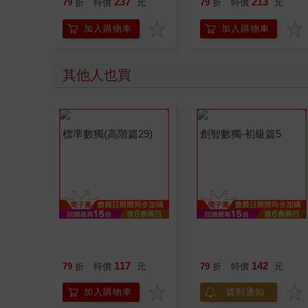
237
213
79
折
特價
元
79
折
特價
元
開關，懶人也能變身
「行動派」的37個科
加入購物車
加入購物車
學方法
其他人也買
標準數獨(高階篇29)
創智數獨-初級篇5
117
142
79
折
特價
元
79
折
特價
元
加入購物車
貨到通知