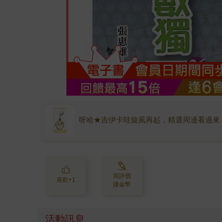
呀哈★吉伊卡哇旋風再起，精選周邊看過來
寫評價
喜歡+1
賺金幣
活動訊息