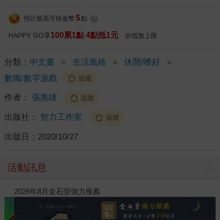
5
預計最高可得金幣
點
?
100累1點 4點抵1元
HAPPY GO享
折抵無上限
分類：
中文書
＞
生活風格
＞
休閒/嗜好
＞
數獨/數字遊戲
追蹤
作者：
張惠雄
追蹤
出版社：
智力工作室
追蹤
出版日：
2020/10/27
活動訊息
閱讀漫遊錄-2026上半年暢銷榜
202