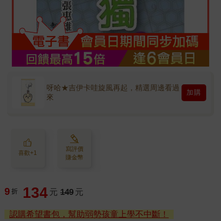
呀哈★吉伊卡哇旋風再起，精選周邊看過
加購
來
寫評價
喜歡+1
賺金幣
134
9
折
元
149
元
認購希望書包，幫助弱勢孩童上學不中斷！