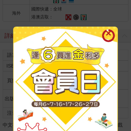
國際快遞：全球
海外
港澳店取：
詳細資料
語言
中文繁體
裝訂
紙本平裝
ISBN
9789865516352
分級
普通級
商品規
頁數
256
36開12*18cm
格
適讀年
出版地
台灣
全齡適讀
齡
注音
級別
中文書
＞
生活風格
＞
休閒/嗜好
＞
數獨/數字遊戲