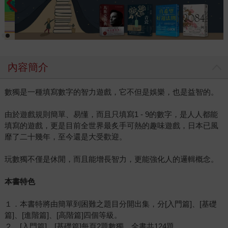
內容簡介
數獨是一種填寫數字的智力遊戲，它不但是娛樂，也是益智的。
由於遊戲規則簡單、易懂，而且只填寫1 - 9的數字，是人人都能
填寫的遊戲，更是目前全世界最炙手可熱的趣味遊戲，日本已風
靡了二十幾年，至今還是大受歡迎。
玩數獨不僅是休閒，而且能增長智力，更能強化人的邏輯概念。
本書特色
１．本書特將由簡單到困難之題目分開出集，分[入門篇]、[基礎
篇]、[進階篇]、[高階篇]四個等級。
２．[入門篇]、[基礎篇]每頁2題數獨，全書共124題。