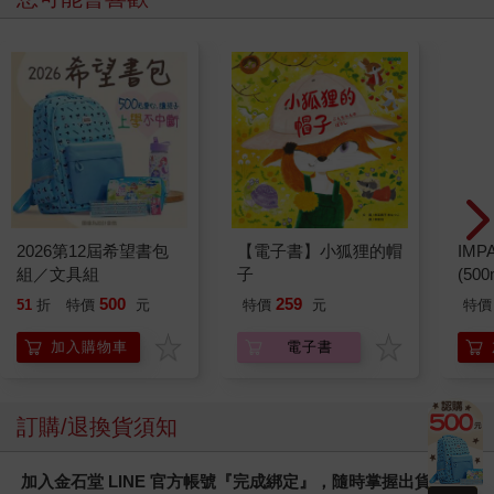
2026第12屆希望書包
【電子書】小狐狸的帽
IM
組／文具組
子
(50
IMC
500
259
51
折
特價
元
特價
元
特價
加入購物車
電子書
訂購/退換貨須知
加入金石堂 LINE 官方帳號『完成綁定』，隨時掌握出貨動