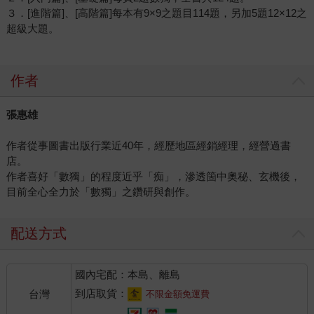
３．[進階篇]、[高階篇]每本有9×9之題目114題，另加5題12×12之
超級大題。
作者
張惠雄
作者從事圖書出版行業近40年，經歷地區經銷經理，經營過書
店。
作者喜好「數獨」的程度近乎「痴」，滲透箇中奧秘、玄機後，
目前全心全力於「數獨」之鑽研與創作。
配送方式
國內宅配：本島、離島
到店取貨：
台灣
不限金額免運費