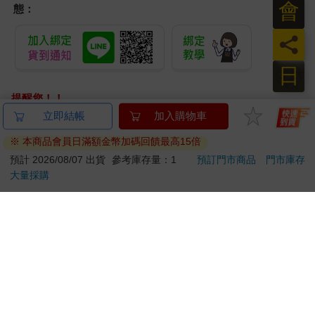
會
態：
員
日
提醒您！！
金石堂及銀行均不會請您操作ATM! 如接獲電話要求您前往
立即結帳
加入購物車
ATM提款機，請不要聽從指示，以免受騙上當！
※ 本商品會員日滿額金幣加碼回饋最高15倍
退換貨須知：
預計 2026/08/07 出貨
參考庫存量：1
預訂門市商品
門市庫存
大量採購
**提醒您，鑑賞期不等於試用期，退回商品須為全新狀態**
依據「消費者保護法」第19條及行政院消費者保護處公告之
「通訊交易解除權合理例外情事適用準則」，以下商品購買
後，除商品本身有瑕疵外，將不提供7天的猶豫期：
易於腐敗、保存期限較短或解約時即將逾期。（如：生
鮮食品）
依消費者要求所為之客製化給付。（客製化商品）
報紙、期刊或雜誌。（含MOOK、外文雜誌）
經消費者拆封之影音商品或電腦軟體。