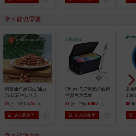
您可能也需要
穎寶油炸鹽花生/油豆
Ohuhu 320色雙頭酒精
北極
(進口花生)1台斤
性麥克筆套組
18m
275
6980
75
折
特價
元
87
折
特價
元
88
折
加入購物車
加入購物車
您可能會喜歡