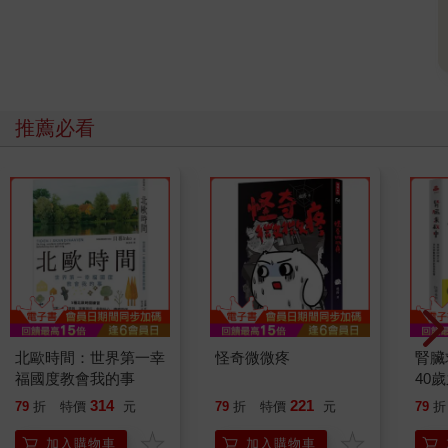
推薦必看
北歐時間：世界第一幸
怪奇微微疼
腎臟
福國度教會我的事
40
就告
314
221
79
折
特價
元
79
折
特價
元
79
折
加入購物車
加入購物車