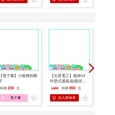
哆啦A夢大臉娃娃
百樂果汁筆0.5 PURE
Ohuhu
Supercard拉繩造型悠
聯名 4色組(限量)
性麥克
遊卡【受託代銷】
499
144
特價
元
8
折
特價
元
86
折
加入購物車
加入購物車
加