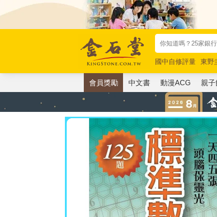
國中自修評量
東野
唯紅花綻放
奧德賽
會員獎勵
中文書
動漫ACG
親子