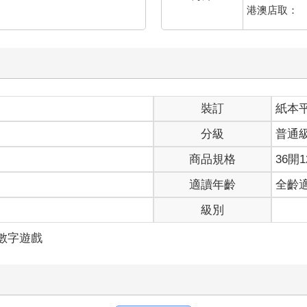
港澳店取：
裝訂
紙本
分級
普通
商品規格
36開1
適讀年齡
全齡
級別
/數字遊戲