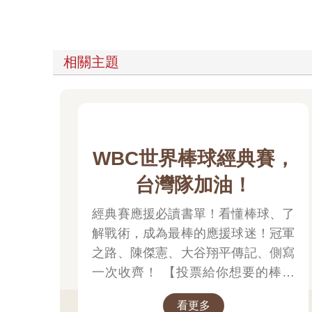
相關主題
WBC世界棒球經典賽，
台灣隊加油！
經典賽應援必讀書單！看懂棒球、了
解戰術，成為最棒的應援球迷！冠軍
之路、陳傑憲、大谷翔平傳記、側寫
一次收齊！ 【投票給你想要的棒球
書，抽共5000點金幣】進入棒球書
看更多
頁面，點擊「喜歡+1」，即參與抽