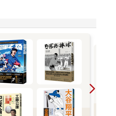
面
時，
確的
安全
念嗎
看