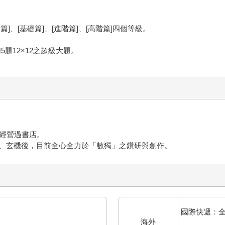
、[基礎篇]、[進階篇]、[高階篇]四個等級。
。
加5題12×12之超級大題。
，經營過書店。
、玄機後，目前全心全力於「數獨」之鑽研與創作。
國際快遞：
海外