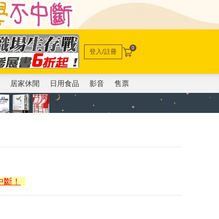
0
登入/註冊
電
居家休閒
日用食品
影音
售票
中斷！