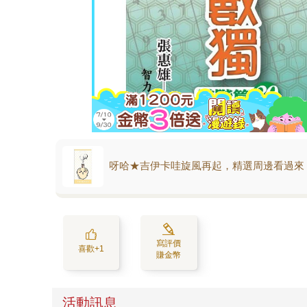
呀哈★吉伊卡哇旋風再起，精選周邊看過來
寫評價
喜歡+1
賺金幣
活動訊息