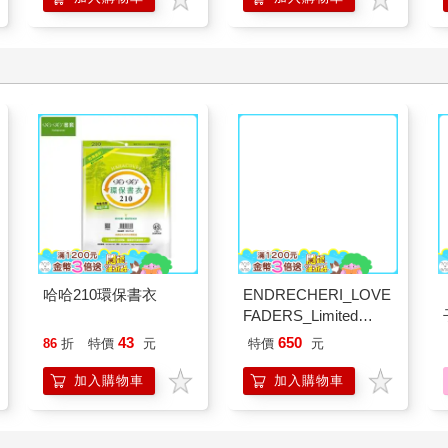
穎寶蒜味花生/蒜頭味
北極熊美紋遮蔽膠帶
(5台斤/包)
18mm×30y藍
758
63
89
折
特價
元
88
折
特價
元
加入購物車
加入購物車