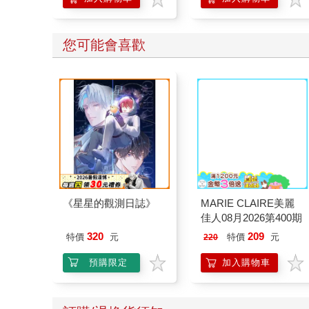
您可能也需要
minini SuperCard名牌
【日本 maruman】
造型悠遊卡-conini【受
sketch book B4 素描
託代銷】
本 繪圖本 空白繪圖本
179
389
特價
元
65
折
特價
元
速寫本
加入購物車
加入購物車
您可能會喜歡