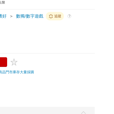
上限
嗜好
＞
數獨/數字遊戲
追蹤
?
商品
門市庫存
大量採購