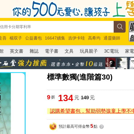
圭吾
楊双子
公益書包
16647續集
吉伊卡哇
高希均
通靈藥師
路邊攤新作
馬斯克
玩具總動員5
超慢跑
館
英文書
雜誌
電子書
文具
玩具親子
3C電玩
家
標準數獨(進階篇30)
134
9
折
元
149
元
認購希望書包，幫助弱勢孩童上學不
5
預計最高可得金幣
點
?