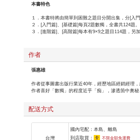
本書特色
１．本書特將由簡單到困難之題目分開出集，分[入門篇]
２．[入門篇]、[基礎篇]每頁2題數獨，全書共124題
３．[進階篇]、[高階篇]每本有9×9之題目114題，另
作者
張惠雄
作者從事圖書出版行業近40年，經歷地區經銷經理
作者喜好「數獨」的程度近乎「痴」，滲透箇中奧秘
配送方式
國內宅配：本島、離島
到店取貨：
台灣
不限金額免運費