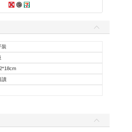
平裝
級
2*18cm
適讀