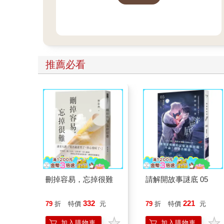
獎！
推薦必看
刪掉容易，忘掉很難
請解開故事謎底 05
332
221
79
折
特價
元
79
折
特價
元
加入購物車
加入購物車