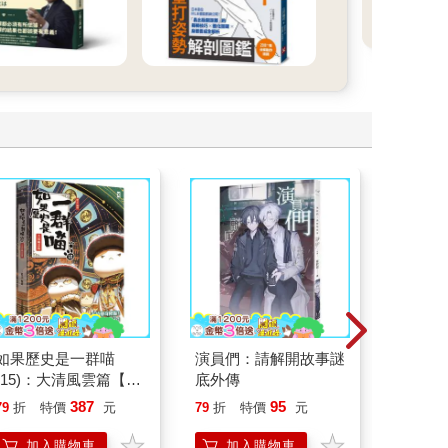
如果歷史是一群喵
演員們：請解開故事謎
北歐時
(15)：大清風雲篇【萌
底外傳
福國度
貓漫畫學歷史】
387
95
79
折
特價
元
79
折
特價
元
79
折
加入購物車
加入購物車
加