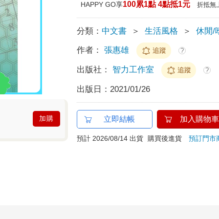
100累1點 4點抵1元
HAPPY GO享
折抵無
分類：
中文書
＞
生活風格
＞
休閒/
作者：
張惠雄
追蹤
?
出版社：
智力工作室
追蹤
?
出版日：
2021/01/26
加購
立即結帳
加入購物車
預計 2026/08/14 出貨
購買後進貨
預訂門市