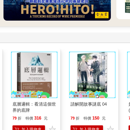
底層邏輯：看清這個世
請解開故事謎底 04
界的底牌
316
150
79
折
特價
元
79
折
特價
元
加入購物車
加入購物車