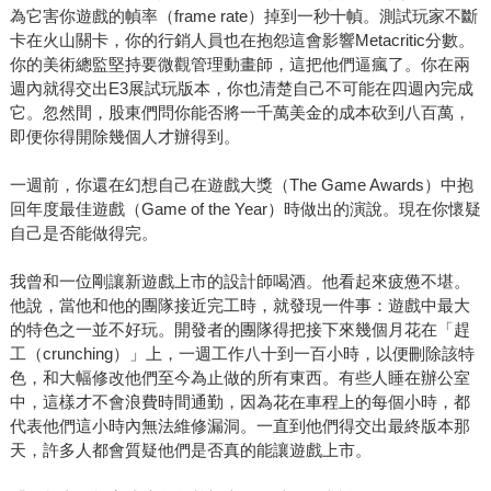
為它害你遊戲的幀率（frame rate）掉到一秒十幀。測試玩家不斷
卡在火山關卡，你的行銷人員也在抱怨這會影響Metacritic分數。
你的美術總監堅持要微觀管理動畫師，這把他們逼瘋了。你在兩
週內就得交出E3展試玩版本，你也清楚自己不可能在四週內完成
它。忽然間，股東們問你能否將一千萬美金的成本砍到八百萬，
即便你得開除幾個人才辦得到。
一週前，你還在幻想自己在遊戲大獎（The Game Awards）中抱
回年度最佳遊戲（Game of the Year）時做出的演說。現在你懷疑
自己是否能做得完。
我曾和一位剛讓新遊戲上市的設計師喝酒。他看起來疲憊不堪。
他說，當他和他的團隊接近完工時，就發現一件事：遊戲中最大
的特色之一並不好玩。開發者的團隊得把接下來幾個月花在「趕
工（crunching）」上，一週工作八十到一百小時，以便刪除該特
色，和大幅修改他們至今為止做的所有東西。有些人睡在辦公室
中，這樣才不會浪費時間通勤，因為花在車程上的每個小時，都
代表他們這小時內無法維修漏洞。一直到他們得交出最終版本那
天，許多人都會質疑他們是否真的能讓遊戲上市。