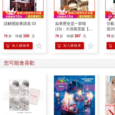
請解開故事謎底 03
如果歷史是一群喵
廿載
(15)：大清風雲篇【萌
道2
貓漫畫學歷史】
150
387
79
折
特價
元
79
折
特價
元
79
折
加入購物車
加入購物車
您可能會喜歡