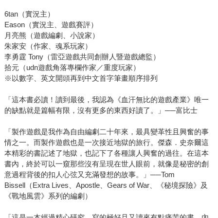
6tan（實況主）
Eason（實況主、遊戲賽評）
月亮熊（遊戲編劇、小說家）
朱家安（作家、魂系玩家）
李勇霆 Tony（雷亞遊戲共同創辦人暨遊戲總監）
拾元（udn遊戲角落專欄作家／重度玩家）
※以數字、英文開頭再到中文首字筆畫順序排列
「這本書必讀！讀到最後，我認為《血汗無比的遊戲產業》唯一
的缺點就是篇幅有限，沒有更多的東西好讀了。」──富比士
「製作遊戲是我作為自由編劇二十年來，最具變革性且興奮的事
情之一。而製作遊戲也是一次接近地獄的旅行。傑森．史奈爾這
本精彩的書記述了地獄，也記下了各種讓人興奮的過往。在這本
書內，終於可以一窺那些沒有呈現在世人眼前，就像是秘密的創
意過程背後的扣人心弦又充滿發想的故事。」──Tom
Bissell（Extra Lives、Apostle、Gears of War、《秘境探險》及
《戰地風雲》系列的編劇）
「這是一本經過精心研究、寫的極好且又讀來有點痛苦的書。內