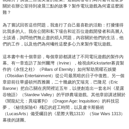
關於在辦公室待到凌晨三點的故事？製作電玩遊戲為何還這麼困
難？
為了嘗試回答這些問題，我進行了自己最喜歡的活動：打擾懂得
比我多的人。我在公開和私下場合和近百位遊戲開發者和高層人
士談過，詢問他們無止盡的煩人問題，內容關於他們的生活，他
們的工作，以及他們為何犧牲這麼多心力來製作電玩遊戲。
這本書中有十個章節，每個章節都講述了不同電玩遊戲的製作內
幕。有一章造訪了加州爾灣（Irvine），檢視由Kickstarter募資製
作的《永恆之柱》（Pillars of Eternity）如何幫助黑曜石娛樂
（Obsidian Entertainment）從公司最黑暗的日子中復甦。另一個
章節前往華盛頓州西雅圖，二十幾歲的艾瑞克．巴隆尼（Eric
Barone）把自己關在房間裡近五年，以便創造出一套名叫《星露
谷物語》（Stardew Valley）的平靜農場遊戲。其他章節講述關於
《闇龍紀元：異端審判》（Dragon Age: Inquisition）的科技惡
夢，《秘境探險4》殘忍的趕工時間，以及盧卡斯藝術
（LucasArts）備受矚目的《星際大戰1313》（Star Wars 1313）
幕後的謎團。