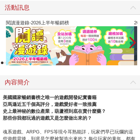
活動訊息
閱讀漫遊錄-2026上半年暢銷榜
2
內容簡介
美國國家暢銷書榜之唯一的遊戲開發紀實書籍
亞馬遜近五千個高評分，遊戲愛好者一致推薦
史上最神秘的數位產業，葫蘆裡到底在賣什麼藥？
那些你我都玩過的遊戲又是怎麼做出來的？
魂系遊戲、ARPG、FPS等現今耳熟能詳，玩家們早已玩爛的這
些遊戲背後，到底是怎麼被製造出來的？ 每位玩家的童年，都有