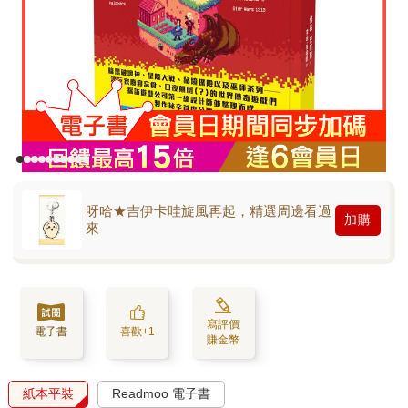
呀哈★吉伊卡哇旋風再起，精選周邊看過
加購
來
寫評價
電子書
喜歡+1
賺金幣
紙本平裝
Readmoo 電子書