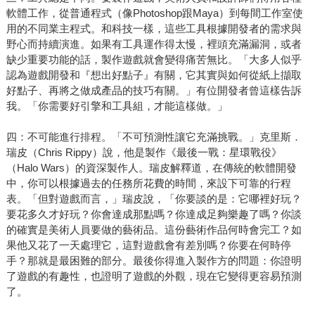
軟體工作，從普通程式（像Photoshop跟Maya）到每間工作室使
用的不同業主程式。和科技一樣，這些工具根據開發者的需求與
野心而持續演進。如果有工具運作得太慢，裡頭充滿漏洞，或者
缺少重要功能的話，製作遊戲就會變得痛苦無比。「大多人似乎
認為遊戲開發和『想出好點子』有關，它其實與如何從紙上擷取
好點子、再將之做成產品的技巧有關。」有位開發者曾這樣告訴
我。「你需要好引擎和工具組，才能這樣做。」
四：不可能進行排程。「不可預測性讓它充滿挑戰。」克里斯．
瑞皮（Chris Rippy）說，他是製作《最後一戰：星環戰役》
（Halo Wars）的資深製作人。瑞皮解釋道，在傳統的軟體開發
中，你可以根據過去的任務所花費的時間，來設下可靠的行程
表。「但對遊戲而言，」瑞皮說，「你要談的是：它哪裡好玩？
要花多久才好玩？你會達成那點嗎？你達成足夠樂趣了嗎？你談
的確實是美術人員要做的藝術品。這份藝術作品何時會完工？如
果他又花了一天處理它，這對遊戲會有差別嗎？你要在何時停
手？那就是最困難的部分。最後你得進入製作方的問題：你證明
了遊戲的有趣性，也證明了遊戲的外觀，現在它變得更容易預測
了。