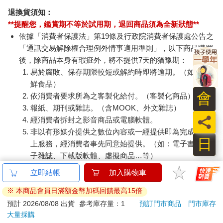
退換貨須知：
**提醒您，鑑賞期不等於試用期，退回商品須為全新狀態**
依據「消費者保護法」第19條及行政院消費者保護處公告之
「通訊交易解除權合理例外情事適用準則」，以下商品購買
後，除商品本身有瑕疵外，將不提供7天的猶豫期：
易於腐敗、保存期限較短或解約時即將逾期。（如：生
鮮食品）
會
依消費者要求所為之客製化給付。（客製化商品）
報紙、期刊或雜誌。（含MOOK、外文雜誌）
員
經消費者拆封之影音商品或電腦軟體。
非以有形媒介提供之數位內容或一經提供即為完成之線
日
上服務，經消費者事先同意始提供。（如：電子書、電
子雜誌、下載版軟體、虛擬商品…等）
已拆封之個人衛生用品。（如：內衣褲、刮鬍刀、除毛
立即結帳
加入購物車
刀…等）
※ 本商品會員日滿額金幣加碼回饋最高15倍
若非上列種類商品，均享有到貨7天的猶豫期（含例假
日）。
預計 2026/08/08 出貨
參考庫存量：1
預訂門市商品
門市庫存
大量採購
辦理退換貨時，商品（組合商品恕無法接受單獨退貨）必須