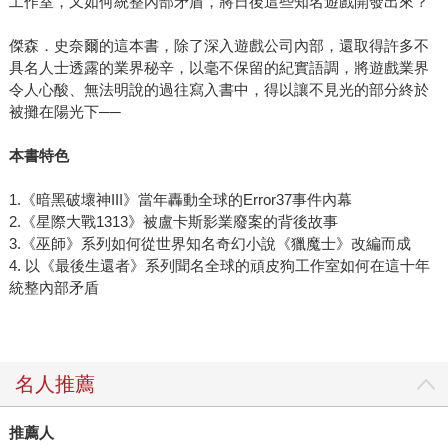
工作室，又如何統整內部矛盾，將日後這些知名遊戲開發出來？
傑森．史奈爾的這本書，除了深入遊戲公司內部，還取得許多不
具名人士透露的業界秘辛，以毫不保留的紀實語調，將遊戲業界
令人心酸、無法明說的過往寫入書中，得以讓不見光的部分終於
被攤在陽光下──
本書特色
1.《暗黑破壞神III》當年轟動全球的Error37事件內幕
2.《星際大戰1313》被盧卡斯影業廢案的背後故事
3.《巫師》系列如何從世界知名奇幻小說《獵魔士》改編而成
4. 以《最後生還者》系列聞名全球的頑皮狗工作室如何在這十年
統整內部矛盾
名人推薦
推薦人