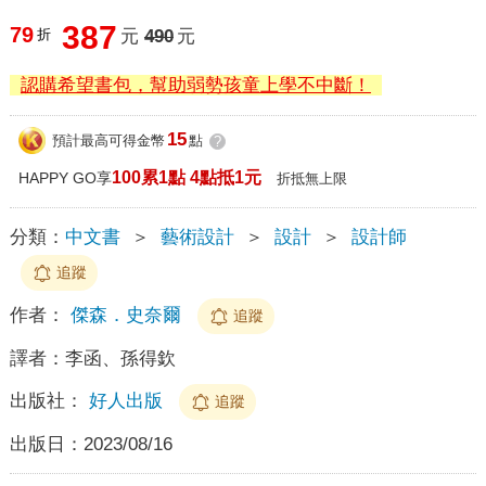
387
79
折
元
490
元
認購希望書包，幫助弱勢孩童上學不中斷！
15
預計最高可得金幣
點
?
100累1點 4點抵1元
HAPPY GO享
折抵無上限
分類：
中文書
＞
藝術設計
＞
設計
＞
設計師
追蹤
作者：
傑森．史奈爾
追蹤
譯者：
李函、孫得欽
出版社：
好人出版
追蹤
出版日：
2023/08/16