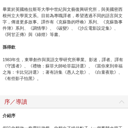
畢業於英國格拉斯哥大學中世紀與文藝復興研究所，與美國密西
根州立大學英文系。目前為專職譯者，希望透過不同的語言與文
字，傳達更多故事。譯作有《克蘇魯的呼喚》系列、《克蘇魯事
件簿》系列、《調情學》、《碳變》、《沙丘電影設定集》、
《阿甘正傳》與《綠燈》等書。
孫得欽
1983年生，東華創作與英語文學研究所畢業。影迷，譯者。譯有
《守護者》、《禮物：蘇菲大師哈菲茲詩選》、《當你來到幸福
之海：卡比兒詩選》；著有詩集《愚人之歌》、《白童夜歌》、
《有些影子怕黑》。
序／導讀
介紹序