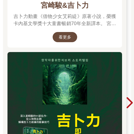
宮崎駿&吉卜力
吉卜力動畫《借物少女艾莉緹》原著小說，榮獲
卡內基文學獎十大童書暢銷70年全新譯本。 宮崎
駿多年前接受專訪時曾說：「我們都跟小小人一
看更多
樣，過著不穩定的生活……我們是借住在這個世
界上。」