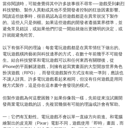
當你閱讀時，可能會覺得其中許多故事很不尋常──遊戲受到劇烈
科技變動、製作人異動或其他不受開發者控制的狂放因素影響。
閱讀這些故事時，很容易認為這些遊戲都是在異常狀況下製作
的。這些人只是倒楣。如果這些遊戲的開發者遵循業界標準，並
避免常見錯誤，或如果他們打從一開始就做出更聰明的決定，或
許就能避免吃苦。
以下有個不同的理論：每套電玩遊戲都是在異常情狂下做出的。
電玩遊戲橫跨藝術與科技邊界的方式，在數十年前幾乎不可能發
生。結合科技變革和電玩遊戲可以和任何東西有關聯後，從
iPhone的平面解謎遊戲，到擁有超寫實畫面的大型開放世界角色
扮演遊戲（RPG），而發現遊戲製作方式沒有統一準則，應該也
不讓人訝異。許多電玩遊戲看起來相同，但沒有任何遊戲是用同
種方式製作，這是你在這本書中會發現的模式。
但製作遊戲為何這麼困難？如果你像我一樣，先前從來沒試圖開
發商業電玩遊戲的話，先複習幾個有可能的理論或許會有幫助。
一：它們有互動性。電玩遊戲不會以單一直線方向前進。和電腦
繪製出的皮克斯（Pixar）電影不同，遊戲使用「即時」畫面，而