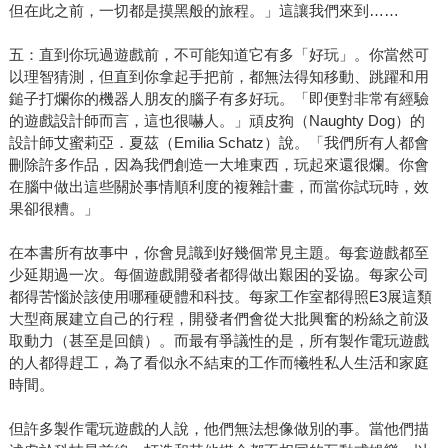
但在此之前，一切都是摸黑般的旅程。」這讓我們來到……
五：直到你玩過遊戲前，不可能知道它有多「好玩」。你當然可
以理智猜測，但直到你拿起手把前，都無法得知移動、跳躍和用
鎚子打爛你的機器人朋友的腦子有多好玩。「即便對非常有經驗
的遊戲設計師而言，這也很嚇人。」頑皮狗（Naughty Dog）的
設計師艾蜜莉亞．夏茲（Emilia Schatz）說。「我們所有人都會
刪除許多作品，因為我們創造一大堆東西，玩起來還很爛。你會
在腦中做出這些關於事情順利度的複雜計畫，而當你試玩時，效
果卻很糟。」
在本書所有故事中，你會見識到好幾個常見主題。每套遊戲都至
少延期過一次。每個遊戲開發者都得做出艱困的妥協。每家公司
都得苦惱於該使用哪種硬體和科技。每家工作室都得照E3展這類
大型商展建立自己的行程，開發者們會從大批興奮的粉絲之前汲
取動力（甚至是回饋）。而最有爭議性的是，所有製作電玩遊戲
的人都得趕工，為了看似永不結束的工作而犧牲私人生活和家庭
時間。
但許多製作電玩遊戲的人說，他們無法想像做別的事。當他們描