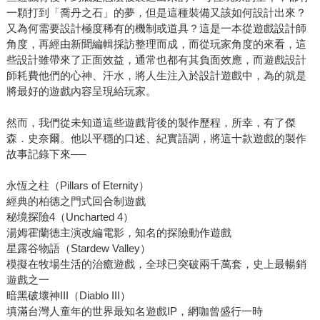
一顆打到「喬丹之石」的夢，但是這種裝備又該如何設計出來？
又為何需要設計極度稀有的機制或道具？這是一本從遊戲設計師
角度，再經由新聞編輯採訪整理而成，而從玩家角度的來看，這
些設計雖帶來了正面效益，通常也都有其負面效應，而遊戲設計
師耗費他們的心神、汗水，將人生注入於設計遊戲中，為的就是
將最好的遊戲內容呈現給玩家。
然而，我們從未知道這些遊戲背後的製作歷程，所幸，有了傑
森．史奈爾。他以平穩的口述、紀實語調，將這十款遊戲的製作
故事記錄下來──
永恆之柱（Pillars of Eternity）
經典的柏德之門式回合制遊戲
秘境探險4（Uncharted 4）
湯姆霍蘭德主演改編電影，知名的探險動作遊戲
星露谷物語（Stardew Valley）
模擬在牧場生活的治癒遊戲，全球已突破兩千萬套，史上最暢銷
遊戲之一
暗黑破壞神III（Diablo III）
填滿台灣人童年的世界最知名遊戲IP，網咖曾盛行一時