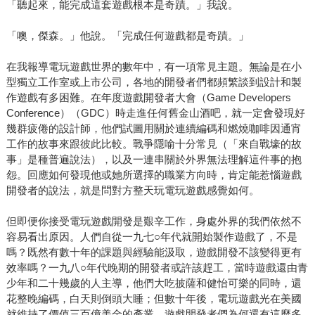
「聽起來，能完成這套遊戲根本是奇蹟。」我說。
「噢，傑森。」他說。「完成任何遊戲都是奇蹟。」
在我報導電玩遊戲世界的數年中，有一項常見主題。無論是在小
型獨立工作室或上市公司，各地的開發者們都頻繁談到設計和製
作遊戲有多困難。在年度遊戲開發者大會（Game Developers
Conference）（GDC）時走進任何舊金山酒吧，就一定會發現好
幾群疲倦的設計師，他們試圖用關於連續編碼和燃燒咖啡因通宵
工作的故事來跟彼此比較。戰爭隱喻十分常見（「來自戰壕的故
事」是種普遍說法），以及一連串關於外界無法理解這件事的抱
怨。回應如何發現他或她所選擇的職業方向時，肯定能惹惱遊戲
開發者的說法，就是問對方整天玩電玩遊戲感覺如何。
但即便你接受電玩遊戲開發是艱辛工作，身處外界的我們依然不
容易看出原因。人們自從一九七○年代就開始製作遊戲了，不是
嗎？既然有數十年的課題與經驗能汲取，遊戲開發不該變得更有
效率嗎？一九八○年代晚期的開發者或許該趕工，當時遊戲還由青
少年和二十幾歲的人主導，他們大吃披薩和健怡可樂的同時，還
花整晚編碼，白天則倒頭大睡；但數十年後，電玩遊戲光在美國
就維持了價值三百億美金的產業。遊戲開發者們為何還有這麼多