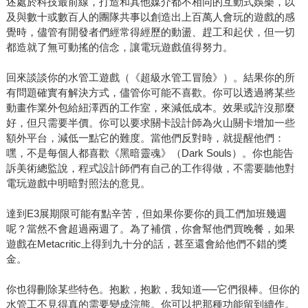
述處於科技最前線，打造和其他媒介都不相同的互動式娛樂，以
及與數十或數百人的團隊共事以創造出上百萬人會玩的遊戲的感
覺時，儘管有開發者們經常得經歷的動盪、趕工和起伏，但一切
都造就了無可動搖的信念，讓電玩遊戲值得努力。
回來談談你的水管工遊戲（《超級水管工冒險》）。結果你的所
有問題確實有解決方式，儘管你可能不喜歡。你可以透過將某些
動畫作業外包給紐澤西的工作室，來減低成本。效果或許沒那麼
好，但只需要半價。你可以要求關卡設計師為火山關卡增加一些
額外平台，減低一點它的難度。當他們反對時，就提醒他們：
嘿，不是每個人都喜歡《黑暗靈魂》（Dark Souls）。你也能告
訴美術總監說，程式設計師們有自己的工作得做，不需要聽他對
電玩遊戲中明暗對照法的意見。
達到E3展期限可能有點辛苦，但如果你要你的員工們加班幾週
呢？當然不會超過兩週了。為了補償，你會幫他們買晚餐，如果
遊戲在Metacritic上得到九十分的話，甚至還會給他們不錯的獎
金。
你也得刪除某些特色。抱歉，抱歉，我知道──它們很棒。但你的
水管工不見得真的需要變成浣熊。你可以把那種功能留到續作。