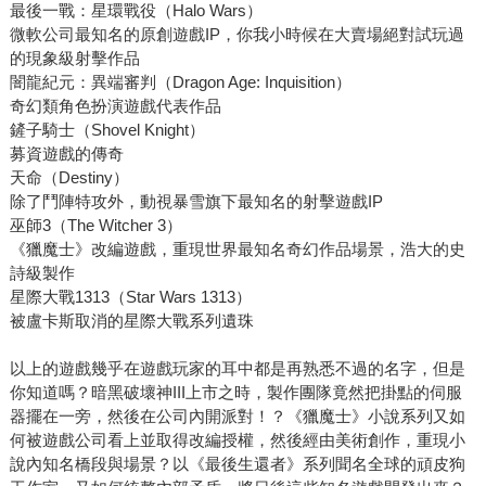
最後一戰：星環戰役（Halo Wars）
微軟公司最知名的原創遊戲IP，你我小時候在大賣場絕對試玩過
的現象級射擊作品
闇龍紀元：異端審判（Dragon Age: Inquisition）
奇幻類角色扮演遊戲代表作品
鏟子騎士（Shovel Knight）
募資遊戲的傳奇
天命（Destiny）
除了鬥陣特攻外，動視暴雪旗下最知名的射擊遊戲IP
巫師3（The Witcher 3）
《獵魔士》改編遊戲，重現世界最知名奇幻作品場景，浩大的史
詩級製作
星際大戰1313（Star Wars 1313）
被盧卡斯取消的星際大戰系列遺珠
以上的遊戲幾乎在遊戲玩家的耳中都是再熟悉不過的名字，但是
你知道嗎？暗黑破壞神III上市之時，製作團隊竟然把掛點的伺服
器擺在一旁，然後在公司內開派對！？《獵魔士》小說系列又如
何被遊戲公司看上並取得改編授權，然後經由美術創作，重現小
說內知名橋段與場景？以《最後生還者》系列聞名全球的頑皮狗