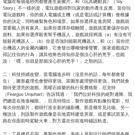
電腦在每個毫秒內都會產生新圖片。和《玩具總動員》（Toy
Story）不一樣的是，電玩遊戲得對玩家的動作產生反應。當你玩
電玩遊戲時，你的個人電腦或主機（或是電話或計算機）會根據
你的決定，同時繪製角色和場景。如果你選擇走進房間，遊戲就
需要載入所有家具。如果你選擇存檔離開，遊戲就需要儲存你的
資料。如果你選擇殺害幫手機器人，遊戲就得辨識（a）有沒有可
能殺死機器人，（b）你是否強到能殺死機器人，和（c）當你挖
出機器人的金屬內臟時，它會發出哪種悽慘聲響。接著遊戲或許
得記住你的行為，讓其他角色得知你是個沒心肝的兇手，也能
說：「嘿，你就是那個沒心肝的兇手！」之類的話。
二：科技持續改變。當電腦進步時（沒意外的話，每年都會發
生），圖形處理也會變得更強。當圖形處理變得更強，我們就會
期待更漂亮的遊戲。黑曜石娛樂的執行長費格斯．厄克特
（Feargus Urquhart）告訴我過：「我們位於科技的絕對邊陲。我
們總是在推進極限。」厄克特指出，製作遊戲有點像拍電影，但
每次你拍新片，都得打造全新的攝影機。那是種常見比喻。另一
種說法，則說製作遊戲像是在地震時建造房屋。或是嘗試當某人
跑在你面前時駕駛火車，對方還在你前進時鋪設軌道。
三：工具總是不同。要製作遊戲，美術人員和設計師們得用各種