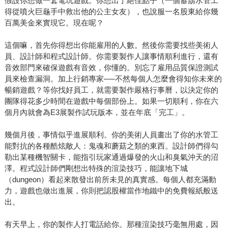
假設你想做一套電玩遊戲。你想出了絕佳點子（一個蓄鬍水管工
得從噴火巨龜手中救出他的公主女友），也說服一名股東給你幾
百萬美金來實現它。現在呢？
這個嘛，首先你得想出你能雇用的人數。然後你需要找些美術人
員、設計師和程式設計師。你需要製作人讓事情順利進行，還有
音效部門來確保遊戲有音效，你懂的。別忘了雇用品質保證測試
員來檢查漏洞。加上行銷專家──不然每個人怎麼會得知你未來的
暢銷遊戲？等你找好員工，就需要製作嚴格行事曆，以決定你的
團隊得花多少時間在遊戲中每個部份上。如果一切順利，你在六
個月內就會為E3展製作試玩版本，並在年底「完工」。
幾個月後，事情似乎進展順利。你的美術人員畫出了你的水管工
能對抗的各種酷炫敵人：鬼魂和蘑菇之類的東西。設計師們得勾
勒出某種機智關卡，能指引玩家通過爆發的火山和臭氣沖天的沼
澤。程式設計師們剛想出特殊的渲染技巧，能讓地下城
（dungeon）看起來散發出前所未見的真實感。每個人都充滿動
力，遊戲也做出進展，你則把認股權當作地鐵中的免費報紙般送
出。
有天早上，你的製作人打電話給你。那種渲染技巧毫無用處，因