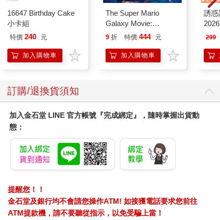
16647 Birthday Cake
The Super Mario
誘惑誌
小卡組
Galaxy Movie:
202
Peach`s Birthday
款封
240
444
特價
元
9
折
特價
元
299
Surprise: The Super
貨)
Mario Galaxy Movie
加入購物車
加入購物車
Storybook
訂購/退換貨須知
加入金石堂 LINE 官方帳號『完成綁定』，隨時掌握出貨動
態：
提醒您！！
金石堂及銀行均不會請您操作ATM! 如接獲電話要求您前往
ATM提款機，請不要聽從指示，以免受騙上當！