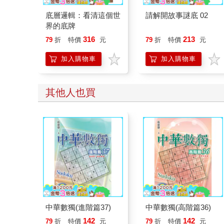
底層邏輯：看清這個世
請解開故事謎底 02
界的底牌
316
213
79
折
特價
元
79
折
特價
元
加入購物車
加入購物車
其他人也買
中華數獨(進階篇37)
中華數獨(高階篇36)
142
142
79
折
特價
元
79
折
特價
元