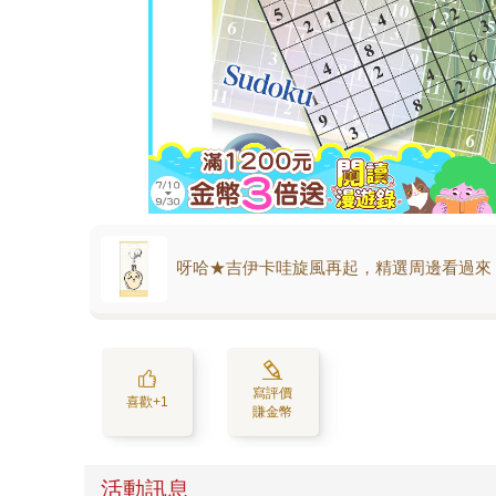
呀哈★吉伊卡哇旋風再起，精選周邊看過來
寫評價
喜歡+1
賺金幣
活動訊息