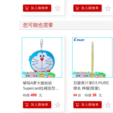
加入購物車
加入購物車
您可能也需要
哆啦A夢大臉娃娃
百樂果汁筆0.5 PURE
Supercard拉繩造型悠
聯名 檸檬(限量)
遊卡【受託代銷】
499
38
特價
元
84
折
特價
元
加入購物車
加入購物車