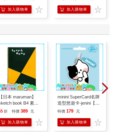
加入購物車
加入購物車
加
【日本 maruman】
minini SuperCard名牌
Ohuhu
sketch book B4 素描
造型悠遊卡-jenini【受
性麥克
本 繪圖本 空白繪圖本
託代銷】
389
179
65
折
特價
元
特價
元
87
折
速寫本
加入購物車
加入購物車
加