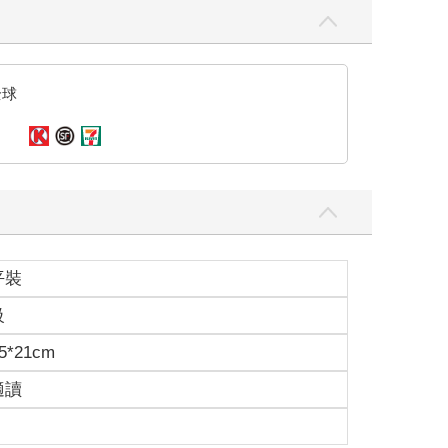
全球
平裝
級
5*21cm
適讀