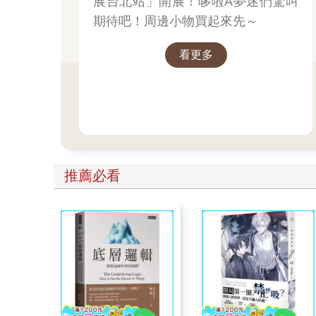
展台北站」開展！哆啦A夢迷們驚叫
期待吧！周邊小物買起來先～
看更多
推薦必看