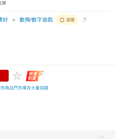
上限
嗜好
＞
數獨/數字遊戲
追蹤
?
門市商品
門市庫存
大量採購