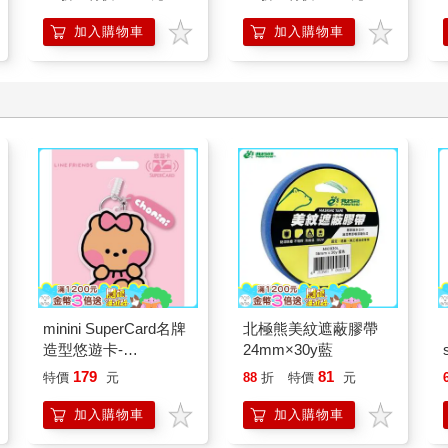
加入購物車
加入購物車
minini SuperCard名牌
北極熊美紋遮蔽膠帶
造型悠遊卡-
24mm×30y藍
chonini【受託代銷】
179
81
特價
元
88
折
特價
元
加入購物車
加入購物車