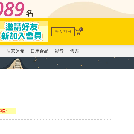
0
登入/註冊
電
居家休閒
日用食品
影音
售票
中斷！