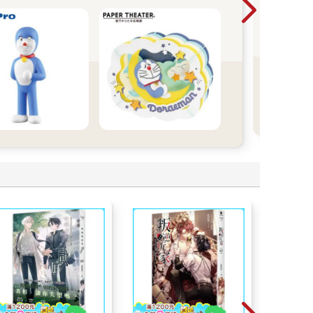
那
想
穿
己