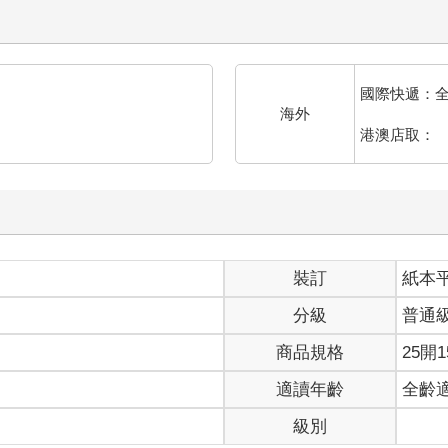
國際快遞：
海外
港澳店取：
裝訂
紙本
分級
普通
商品規格
25開1
適讀年齡
全齡
級別