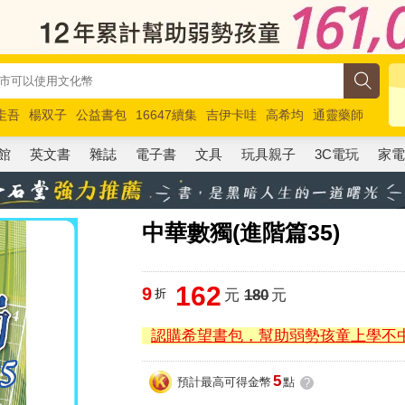
圭吾
楊双子
公益書包
16647續集
吉伊卡哇
高希均
通靈藥師
路邊攤新作
馬斯克
玩具總動員5
超慢跑
館
英文書
雜誌
電子書
文具
玩具親子
3C電玩
家
中華數獨(進階篇35)
162
9
折
元
180
元
認購希望書包，幫助弱勢孩童上學不
5
預計最高可得金幣
點
?