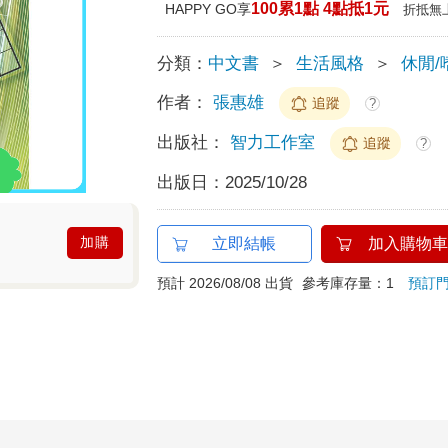
100累1點 4點抵1元
HAPPY GO享
折抵無
分類：
中文書
＞
生活風格
＞
休閒/
作者：
張惠雄
追蹤
?
出版社：
智力工作室
追蹤
?
出版日：
2025/10/28
加購
立即結帳
加入購物車
預計 2026/08/08 出貨
參考庫存量：1
預訂