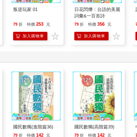
叛逆玩家 01
日花閃爍：台語的美麗
詞彙&一百首詩
253
356
79
折
特價
元
79
折
特價
元
加入購物車
加入購物車
國民數獨(進階篇36)
國民數獨(高階篇39)
142
142
79
折
特價
元
79
折
特價
元