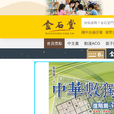
國中自修評量
東野
唯紅花綻放
奧德賽
會員獎勵
中文書
動漫ACG
親子