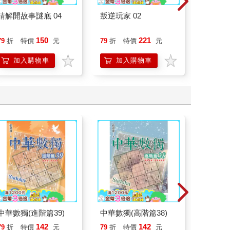
請解開故事謎底 04
叛逆玩家 02
廿載．
道20
150
221
79
折
特價
元
79
折
特價
元
79
折
加入購物車
加入購物車
加
中華數獨(進階篇39)
中華數獨(高階篇38)
國民數獨
142
142
79
折
特價
元
79
折
特價
元
79
折