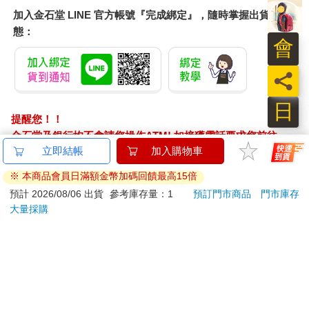
加入金石堂 LINE 官方帳號『完成綁定』，隨時掌握出貨動
態：
會
員
日
提醒您！！
金石堂及銀行均不會請您操作ATM! 如接獲電話要求您前往
立即結帳
加入購物車
ATM提款機，請不要聽從指示，以免受騙上當！
※ 本商品會員日滿額金幣加碼回饋最高15倍
退換貨須知：
預計 2026/08/06 出貨
參考庫存量：1
預訂門市商品
門市庫存
**提醒您，鑑賞期不等於試用期，退回商品須為全新狀態**
大量採購
依據「消費者保護法」第19條及行政院消費者保護處公告之
「通訊交易解除權合理例外情事適用準則」，以下商品購買
後，除商品本身有瑕疵外，將不提供7天的猶豫期：
易於腐敗、保存期限較短或解約時即將逾期。（如：生
鮮食品）
依消費者要求所為之客製化給付。（客製化商品）