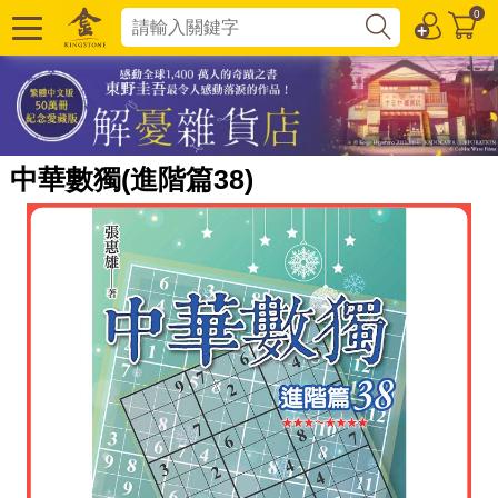
0
中華數獨(進階篇38)