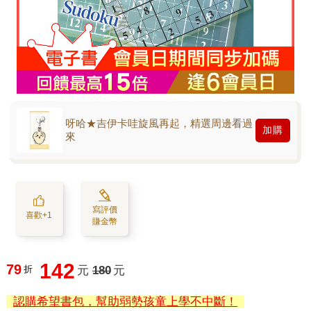
呀哈★吉伊卡哇旋風再起，精選周邊看過
加購
來
寫評價
喜歡+1
賺金幣
142
79
折
元
180
元
認購希望書包，幫助弱勢孩童上學不中斷！