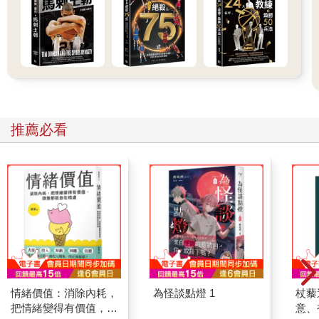
推薦必看
情緒價值：消除內耗，
為怪談點燈 1
杖藜
把情緒變得有價值，跟
意、