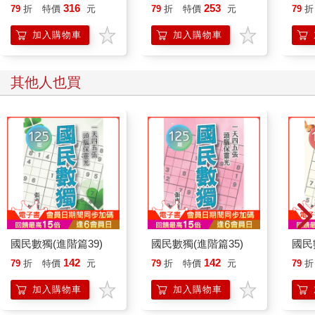
誰都能自在相處
恭談
316
253
79
折
特價
元
79
折
特價
元
79
折
想
加入購物車
加入購物車
其他人也買
國民數獨(進階篇39)
國民數獨(進階篇35)
國民
142
142
79
折
特價
元
79
折
特價
元
79
折
加入購物車
加入購物車