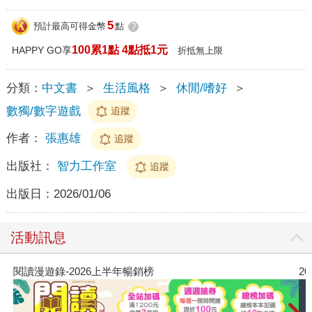
5
預計最高可得金幣
點
?
100累1點 4點抵1元
HAPPY GO享
折抵無上限
分類：
中文書
＞
生活風格
＞
休閒/嗜好
＞
數獨/數字遊戲
追蹤
作者：
張惠雄
追蹤
出版社：
智力工作室
追蹤
出版日：
2026/01/06
活動訊息
2026年8月金石堂強力推薦