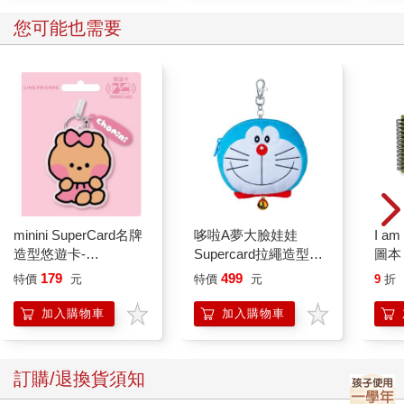
您可能也需要
minini SuperCard名牌
哆啦A夢大臉娃娃
I a
造型悠遊卡-
Supercard拉繩造型悠
圖本
chonini【受託代銷】
遊卡【受託代銷】
179
499
特價
元
特價
元
9
折
加入購物車
加入購物車
訂購/退換貨須知