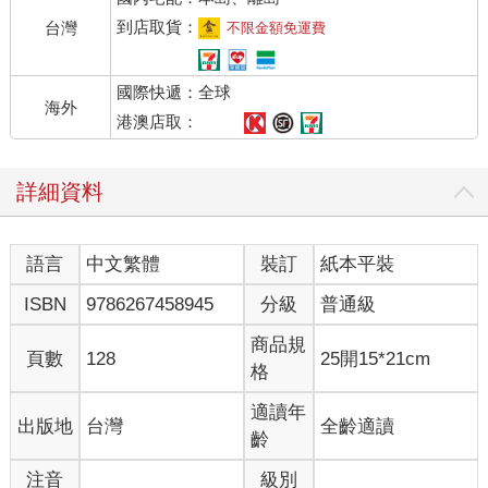
到店取貨：
台灣
不限金額免運費
國際快遞：全球
海外
港澳店取：
詳細資料
語言
中文繁體
裝訂
紙本平裝
ISBN
9786267458945
分級
普通級
商品規
頁數
128
25開15*21cm
格
適讀年
出版地
台灣
全齡適讀
齡
注音
級別