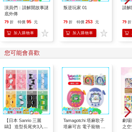
演員們：請解開故事謎
叛逆玩家 01
請解
底外傳
95
253
79
折
特價
元
79
折
特價
元
79
折
加入購物車
加入購物車
您可能會喜歡
【日本 Sanrio 三麗
Tamagotchi 塔麻歌子
劇場版
鷗】 造型長尾夾3入組
塔麻可吉 電子寵物 樂
之空