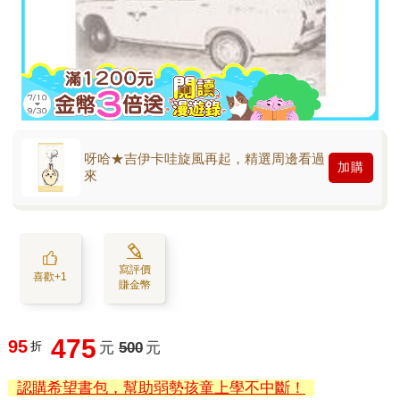
呀哈★吉伊卡哇旋風再起，精選周邊看過
加購
來
寫評價
喜歡+1
賺金幣
475
95
折
元
500
元
認購希望書包，幫助弱勢孩童上學不中斷！