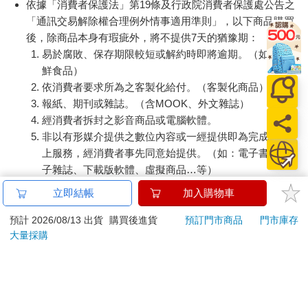
依據「消費者保護法」第19條及行政院消費者保護處公告之
「通訊交易解除權合理例外情事適用準則」，以下商品購買
後，除商品本身有瑕疵外，將不提供7天的猶豫期：
易於腐敗、保存期限較短或解約時即將逾期。（如：生
鮮食品）
依消費者要求所為之客製化給付。（客製化商品）
報紙、期刊或雜誌。（含MOOK、外文雜誌）
經消費者拆封之影音商品或電腦軟體。
非以有形媒介提供之數位內容或一經提供即為完成之線
上服務，經消費者事先同意始提供。（如：電子書、電
子雜誌、下載版軟體、虛擬商品…等）
已拆封之個人衛生用品。（如：內衣褲、刮鬍刀、除毛
立即結帳
加入購物車
刀…等）
若非上列種類商品，均享有到貨7天的猶豫期（含例假
預計 2026/08/13 出貨
購買後進貨
預訂門市商品
門市庫存
大量採購
日）。
辦理退換貨時，商品（組合商品恕無法接受單獨退貨）必須
是您收到商品時的原始狀態（包含商品本體、配件、贈品、
保證書、所有附隨資料文件及原廠內外包裝…等），請勿直
接使用原廠包裝寄送，或於原廠包裝上黏貼紙張或書寫文