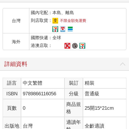
國內宅配：本島、離島
到店取貨：
台灣
不限金額免運費
國際快遞：全球
海外
港澳店取：
詳細資料
語言
中文繁體
裝訂
精裝
ISBN
9789866116056
分級
普通級
商品規
頁數
0
25開15*21cm
格
適讀年
出版地
台灣
全齡適讀