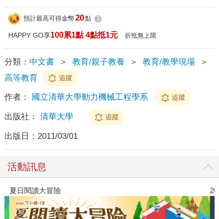
20
預計最高可得金幣
點
?
100累1點 4點抵1元
HAPPY GO享
折抵無上限
分類：
中文書
＞
教育/親子教養
＞
教育/教學現場
＞
高等教育
追蹤
作者：
國立清華大學動力機械工程學系
追蹤
出版社：
清華大學
追蹤
出版日：
2011/03/01
活動訊息
夏日閱讀大冒險
2