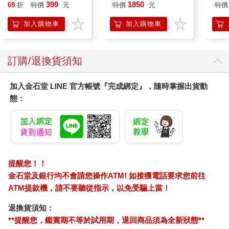
(8款可選) 凱蒂貓 Hello
園系列（熱帶橙果／極
樂部 
399
1850
69
折
特價
元
特價
元
特價
Kitty 庫洛米 布丁狗 酷
地冰雪）
Par
企鵝
加入購物車
加入購物車
訂購/退換貨須知
加入金石堂 LINE 官方帳號『完成綁定』，隨時掌握出貨動
態：
提醒您！！
金石堂及銀行均不會請您操作ATM! 如接獲電話要求您前往
ATM提款機，請不要聽從指示，以免受騙上當！
退換貨須知：
**提醒您，鑑賞期不等於試用期，退回商品須為全新狀態**