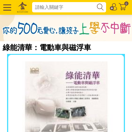
0
綠能清華：電動車與磁浮車