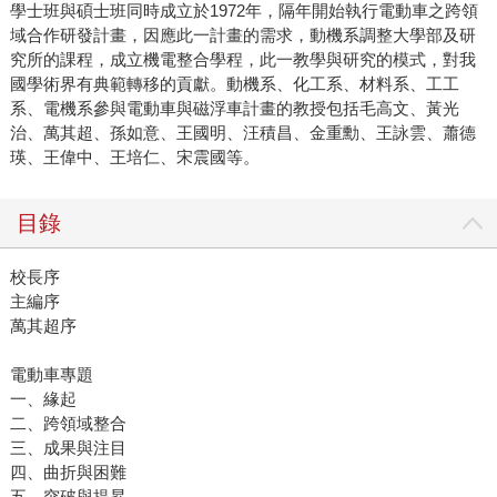
學士班與碩士班同時成立於1972年，隔年開始執行電動車之跨領
域合作研發計畫，因應此一計畫的需求，動機系調整大學部及研
究所的課程，成立機電整合學程，此一教學與研究的模式，對我
國學術界有典範轉移的貢獻。動機系、化工系、材料系、工工
系、電機系參與電動車與磁浮車計畫的教授包括毛高文、黃光
治、萬其超、孫如意、王國明、汪積昌、金重勳、王詠雲、蕭德
瑛、王偉中、王培仁、宋震國等。
目錄
校長序
主編序
萬其超序
電動車專題
一、緣起
二、跨領域整合
三、成果與注目
四、曲折與困難
五、突破與提昇