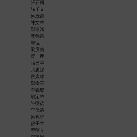
張石麟
張子文
吳茂昆
陳文華
鄭建鴻
葉銘泉
郭位
梁賡義
黃一農
張昌華
張忠謀
侯貞雄
鄭崇華
李義發
胡定華
許明德
李偉德
吳敏求
曾子章
蔡明介
盧崑瑞