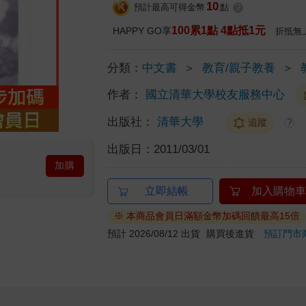
10
預計最高可得金幣
點
?
100累1點 4點抵1元
HAPPY GO享
折抵無
分類：
中文書
＞
教育/親子教養
＞
作者：
國立清華大學校友服務中心
出版社：
清華大學
追蹤
?
出版日：
2011/03/01
加購
立即結帳
加入購物車
※ 本商品會員日滿額金幣加碼回饋最高15倍
預計 2026/08/12 出貨
購買後進貨
預訂門市