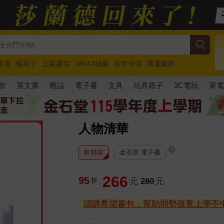
圭吾
楊双子
公益書包
16647續集
吉伊卡哇
通靈藥師
路邊攤新作
馬斯克
玩具總動員5
超慢跑
館
英文書
雜誌
電子書
文具
玩具親子
3C電玩
家
人物清華
?
軟精裝
金石堂 電子書
266
95
折
元
280
元
認購希望書包，幫助弱勢孩童上學不