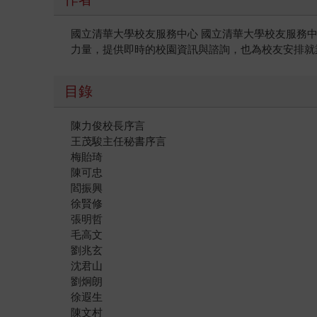
國立清華大學校友服務中心 國立清華大學校友服務中
力量，提供即時的校園資訊與諮詢，也為校友安排就
目錄
陳力俊校長序言
王茂駿主任秘書序言
梅貽琦
陳可忠
閻振興
徐賢修
張明哲
毛高文
劉兆玄
沈君山
劉炯朗
徐遐生
陳文村