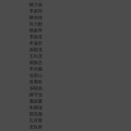
陳力俊
李家同
陳信雄
吳大猷
楊振寧
李政道
李遠哲
孫觀漢
王松茂
楊振忠
李亦園
翁寶山
黃秉乾
張昭鼎
陳守信
蕭啟慶
朱國瑞
顏晃徹
孔祥重
史欽泰