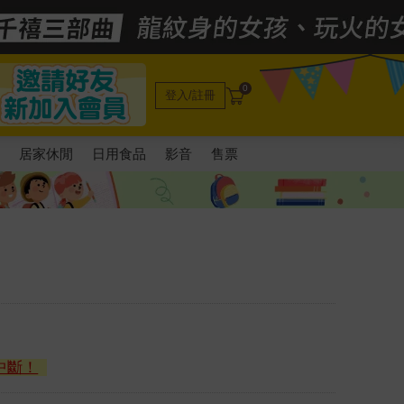
0
登入/註冊
電
居家休閒
日用食品
影音
售票
中斷！