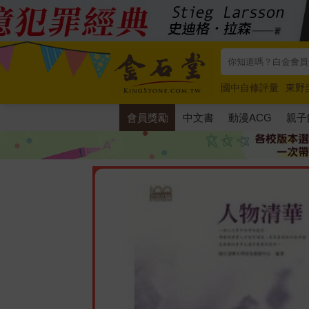
國中自修評量
東野
唯紅花綻放
奧德賽
會員獎勵
中文書
動漫ACG
親子