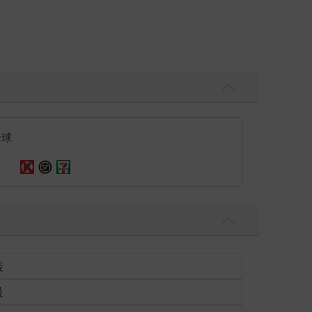
全球
裝
級