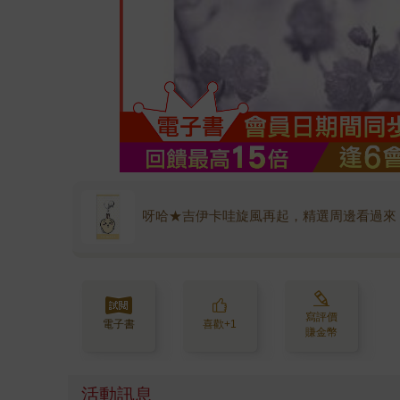
呀哈★吉伊卡哇旋風再起，精選周邊看過來
寫評價
電子書
喜歡+1
賺金幣
活動訊息