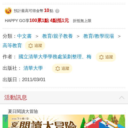
10
預計最高可得金幣
點
?
100累1點 4點抵1元
HAPPY GO享
折抵無上限
分類：
中文書
＞
教育/親子教養
＞
教育/教學現場
＞
高等教育
追蹤
作者：
國立清華大學學務處策劃整理、梅
追蹤
出版社：
清華大學
追蹤
出版日：
2011/03/01
活動訊息
夏日閱讀大冒險
2