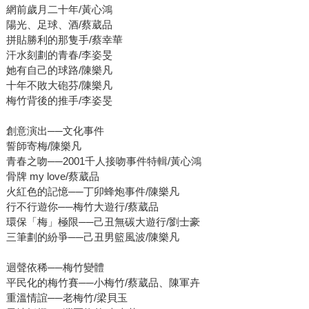
網前歲月二十年/黃心鴻
陽光、足球、酒/蔡葳品
拼貼勝利的那隻手/蔡幸華
汗水刻劃的青春/李姿旻
她有自己的球路/陳樂凡
十年不敗大砲芬/陳樂凡
梅竹背後的推手/李姿旻
創意演出──文化事件
誓師寄梅/陳樂凡
青春之吻──2001千人接吻事件特輯/黃心鴻
骨牌 my love/蔡葳品
火紅色的記憶──丁卯蜂炮事件/陳樂凡
行不行遊你──梅竹大遊行/蔡葳品
環保「梅」極限──己丑無碳大遊行/劉士豪
三筆劃的紛爭──己丑男籃風波/陳樂凡
迴聲依稀──梅竹變體
平民化的梅竹賽──小梅竹/蔡葳品、陳軍卉
重溫情誼──老梅竹/梁貝玉