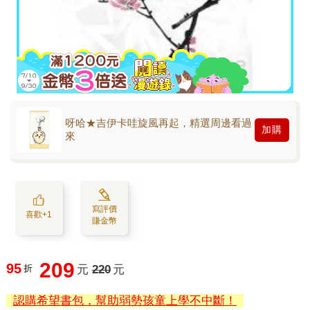
呀哈★吉伊卡哇旋風再起，精選周邊看過
加購
來
寫評價
喜歡+1
賺金幣
209
95
折
元
220
元
認購希望書包，幫助弱勢孩童上學不中斷！