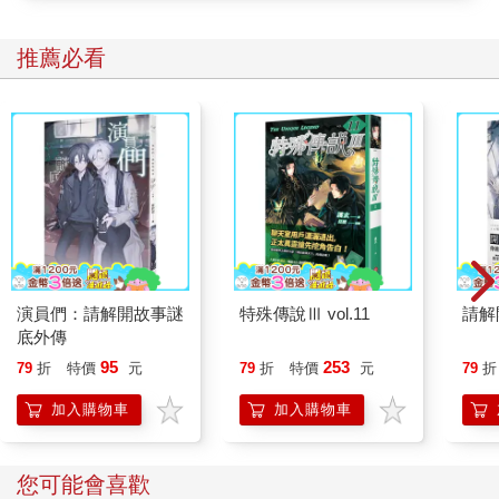
推薦必看
演員們：請解開故事謎
特殊傳說Ⅲ vol.11
請解
底外傳
95
253
79
折
特價
元
79
折
特價
元
79
折
加入購物車
加入購物車
您可能會喜歡