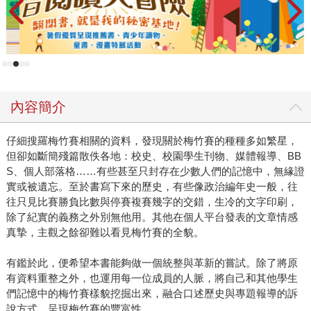
內容簡介
仔細搜羅梅竹賽相關的資料，發現關於梅竹賽的種種多如繁星，
但卻如斷簡殘篇散佚各地：校史、校園學生刊物、媒體報導、BB
S、個人部落格……有些甚至只封存在少數人們的記憶中，無緣證
實或被遺忘。至於書寫下來的歷史，有些像政治編年史一般，往
往只見比賽勝負比數與停賽複賽幾字的交錯，生冷的文字印刷，
除了紀實的義務之外別無他用。其他在個人平台發表的文章情感
真摯，主觀之餘卻難以看見梅竹賽的全貌。
有鑑於此，便希望本書能夠做一個統整與革新的嘗試。除了將原
有資料重整之外，也運用每一位成員的人脈，將自己和其他學生
們記憶中的梅竹賽樣貌挖掘出來，融合口述歷史與專題報導的訴
說方式，呈現梅竹賽的豐富性。