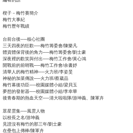
楔子－梅竹賽簡介
梅竹大事紀
梅竹歷年戰績
台前台後──核心社團
三天四夜的狂歡──梅竹籌委會/陳樂凡
體資體保背後的角力──梅竹籌委會/劉士豪
深夜裡的歡笑與付出──梅竹工作會/黃心鴻
開戰前的前哨戰──梅竹工作會/余書妤
清華人的梅竹精神──火力班/李姿旻
神秘的加菜傳說──火力班/蔡葳品
梅竹幕後功臣──校園媒體小組/梁貝玉
夢想的發射器──校園媒體小組/李幸華
後青春期的熱血天空──清大啦啦隊/游坤義、陳軍卉
眾星雲集──風雲人物
以校長之名/游坤義
見證沒有梅竹的那三年/劉士豪
在壘包上傳棒/陳軍卉