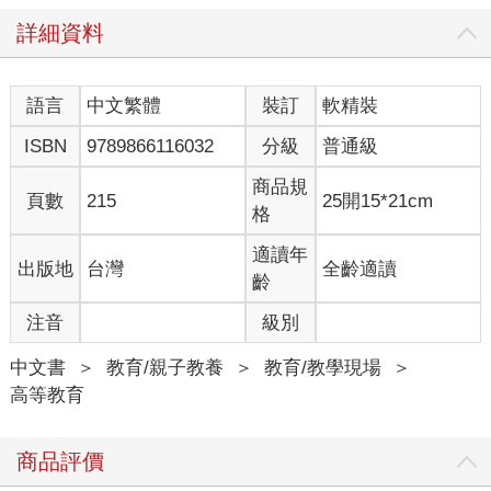
詳細資料
語言
中文繁體
裝訂
軟精裝
ISBN
9789866116032
分級
普通級
商品規
頁數
215
25開15*21cm
格
適讀年
出版地
台灣
全齡適讀
齡
注音
級別
中文書
＞
教育/親子教養
＞
教育/教學現場
＞
高等教育
商品評價