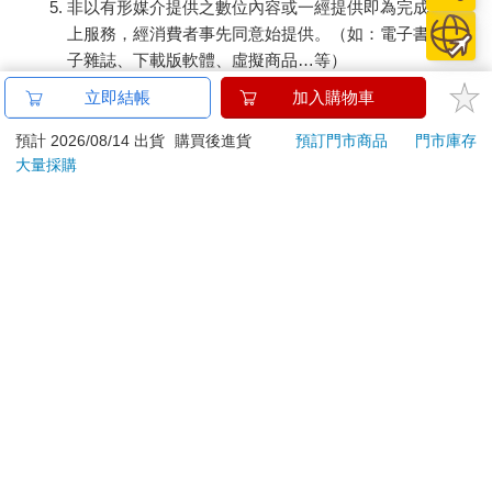
非以有形媒介提供之數位內容或一經提供即為完成之線
上服務，經消費者事先同意始提供。（如：電子書、電
子雜誌、下載版軟體、虛擬商品…等）
已拆封之個人衛生用品。（如：內衣褲、刮鬍刀、除毛
立即結帳
加入購物車
刀…等）
若非上列種類商品，均享有到貨7天的猶豫期（含例假
預計 2026/08/14 出貨
購買後進貨
預訂門市商品
門市庫存
大量採購
日）。
辦理退換貨時，商品（組合商品恕無法接受單獨退貨）必須
是您收到商品時的原始狀態（包含商品本體、配件、贈品、
保證書、所有附隨資料文件及原廠內外包裝…等），請勿直
接使用原廠包裝寄送，或於原廠包裝上黏貼紙張或書寫文
字。
退回商品若無法回復原狀，將請您負擔回復原狀所需費用，
嚴重時將影響您的退貨權益。