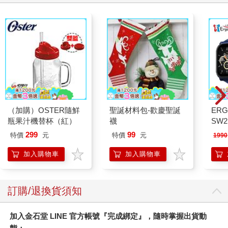
（加購）OSTER隨鮮
聖誕材料包-歡慶聖誕
ERG
瓶果汁機替杯（紅）
襪
SW2
泳心
299
99
特價
元
特價
元
1990
錶
加入購物車
加入購物車
訂購/退換貨須知
加入金石堂 LINE 官方帳號『完成綁定』，隨時掌握出貨動