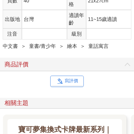
頁數
40
21x27cm
格
適讀年
出版地
台灣
11~15歲適讀
齡
注音
級別
中文書
＞
童書/青少年
＞
繪本
＞
童話寓言
商品評價
寫評價
相關主題
寶可夢集換式卡牌最新系列｜