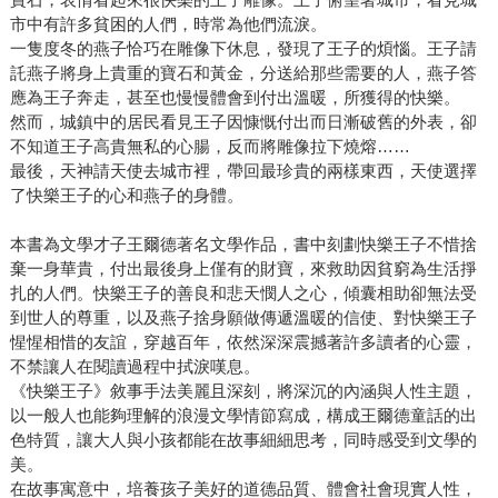
市中有許多貧困的人們，時常為他們流淚。
一隻度冬的燕子恰巧在雕像下休息，發現了王子的煩惱。王子請
託燕子將身上貴重的寶石和黃金，分送給那些需要的人，燕子答
應為王子奔走，甚至也慢慢體會到付出溫暖，所獲得的快樂。
然而，城鎮中的居民看見王子因慷慨付出而日漸破舊的外表，卻
不知道王子高貴無私的心腸，反而將雕像拉下燒熔……
最後，天神請天使去城市裡，帶回最珍貴的兩樣東西，天使選擇
了快樂王子的心和燕子的身體。
本書為文學才子王爾德著名文學作品，書中刻劃快樂王子不惜捨
棄一身華貴，付出最後身上僅有的財寶，來救助因貧窮為生活掙
扎的人們。快樂王子的善良和悲天憫人之心，傾囊相助卻無法受
到世人的尊重，以及燕子捨身願做傳遞溫暖的信使、對快樂王子
惺惺相惜的友誼，穿越百年，依然深深震撼著許多讀者的心靈，
不禁讓人在閱讀過程中拭淚嘆息。
《快樂王子》敘事手法美麗且深刻，將深沉的內涵與人性主題，
以一般人也能夠理解的浪漫文學情節寫成，構成王爾德童話的出
色特質，讓大人與小孩都能在故事細細思考，同時感受到文學的
美。
在故事寓意中，培養孩子美好的道德品質、體會社會現實人性，