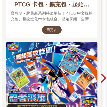
PTCG 卡包・擴充包・起始牌
組．最新卡牌＆組合一次看
寶可夢卡牌最新系列持續更新！PTCG 中文版擴
充包、超級進化ex卡包組合、起始牌組、全新周
邊一次彙整，新彈上市不漏接，快速找到你要的
看更多
寶可夢卡牌！