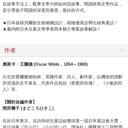
在故事手法上，觀摩文學大師如何說故事。閱讀經典文學作品，
是引導孩子閱讀的深度與廣度，最好的方式。
★日本福祿貝爾館全新繪圖設計，精緻優美詮釋出經典童話！
★書內附日本兒童文學學者西本雞介專業故事解說！
作者
奧斯卡・王爾德 (Oscar Wilde，1854～1900)
出生於愛爾蘭都柏林，英國作家、詩人、劇作家。以機智的措辭
與浪漫的文字著名，代表作品包括《夜鶯與玫瑰》、《小氣的巨
人》等。
【關於改編作者】
間所壽子 (まどころひさこ)
生於日本東京。在詩與幼兒童話組獲得第一屆日本童話會大獎，
並以詩集《近山日》（山が近い日，理論社）榮獲第十三屆野間