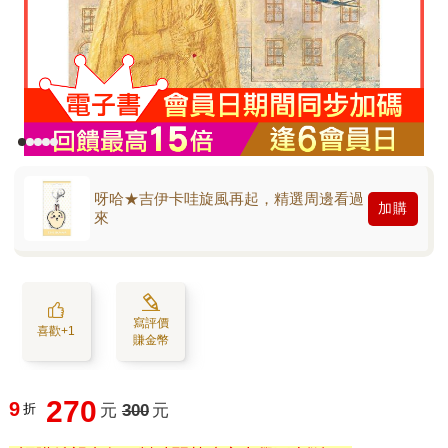
呀哈★吉伊卡哇旋風再起，精選周邊看過
加購
來
寫評價
喜歡+1
賺金幣
270
9
折
元
300
元