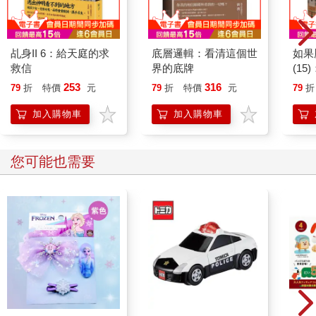
乩身II 6：給天庭的求
底層邏輯：看清這個世
如果
救信
界的底牌
(1
貓漫
253
316
79
折
特價
元
79
折
特價
元
79
折
加入購物車
加入購物車
您可能也需要