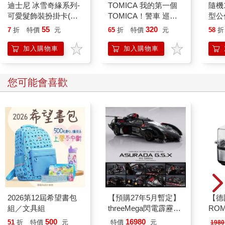
迪士尼 冰雪奇緣系列-
TOMICA 我的第一個
隨機
可愛髮飾裝扮掛卡(紫
TOMICA！警車 巡邏
型公
色)
車 玩具車 多美小汽車
吐司
55
320
7
折
特價
元
65
折
特價
元
58
折
菠蘿麵
加入購物車
加入購物車
您可能會喜歡
2026第12屆希望書包
【預購27年5月暫定】
【德
組／文具組
threeMega閃電霹靂車
RO
VA Hi-SPEC UNITED
曼百
500
16980
51
折
特價
元
特價
元
1980