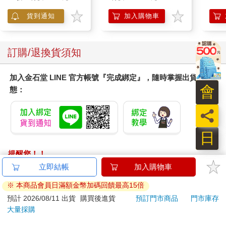
阿斯拉 G.S.X RS
器/
SIREN 黑色限定
ER60
貨到通知
加入購物車
訂購/退換貨須知
加入金石堂 LINE 官方帳號『完成綁定』，隨時掌握出貨動
會
態：
員
日
提醒您！！
金石堂及銀行均不會請您操作ATM! 如接獲電話要求您前往
立即結帳
加入購物車
ATM提款機，請不要聽從指示，以免受騙上當！
※ 本商品會員日滿額金幣加碼回饋最高15倍
退換貨須知：
預計 2026/08/11 出貨
購買後進貨
預訂門市商品
門市庫存
大量採購
**提醒您，鑑賞期不等於試用期，退回商品須為全新狀態**
依據「消費者保護法」第19條及行政院消費者保護處公告之