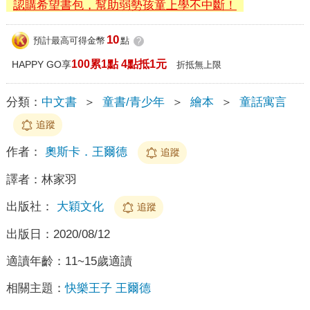
認購希望書包，幫助弱勢孩童上學不中斷！
10
預計最高可得金幣
點
?
100累1點 4點抵1元
HAPPY GO享
折抵無上限
分類：
中文書
＞
童書/青少年
＞
繪本
＞
童話寓言
追蹤
作者：
奧斯卡．王爾德
追蹤
譯者：
林家羽
出版社：
大穎文化
追蹤
出版日：
2020/08/12
適讀年齡：
11~15歲適讀
相關主題：
快樂王子 王爾德