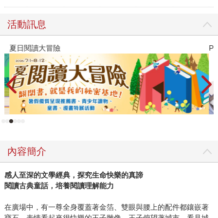
活動訊息
夏日閱讀大冒險
P
內容簡介
感人至深的文學經典，探究生命快樂的真諦
閱讀古典童話，培養閱讀理解能力
在廣場中，有一尊全身覆蓋著金箔、雙眼與腰上的配件都鑲嵌著
寶石，表情看起來很快樂的王子雕像。王子俯望著城市，看見城