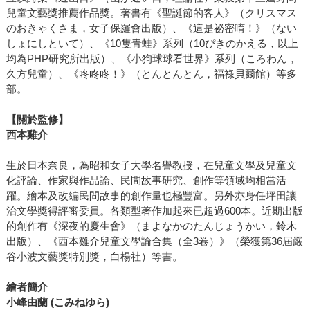
兒童文藝獎推薦作品獎。著書有《聖誕節的客人》（クリスマス
のおきゃくさま，女子保羅會出版）、《這是祕密唷！》（ない
しょにしといて）、《10隻青蛙》系列（10ぴきのかえる，以上
均為PHP研究所出版）、《小狗球球看世界》系列（ころわん，
久方兒童）、《咚咚咚！》（とんとんとん，福祿貝爾館）等多
部。
【關於監修】
西本雞介
生於日本奈良，為昭和女子大學名譽教授，在兒童文學及兒童文
化評論、作家與作品論、民間故事研究、創作等領域均相當活
躍。繪本及改編民間故事的創作量也極豐富。另外亦身任坪田讓
治文學獎得評審委員。各類型著作加起來已超過600本。近期出版
的創作有《深夜的慶生會》（まよなかのたんじょうかい，鈴木
出版）、《西本雞介兒童文學論合集（全3卷）》（榮獲第36屆嚴
谷小波文藝獎特別獎，白楊社）等書。
繪者簡介
小峰由蘭 (こみねゆら)