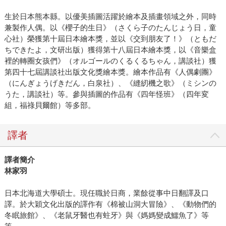
生於日本熊本縣。以優美插圖活躍於繪本及插畫領域之外，同時
兼製作人偶。以《櫻子的生日》（さくら子のたんじょう日，童
心社）榮獲第十屆日本繪本獎，並以《交到朋友了！》（ともだ
ちできたよ，文研出版）獲得第十八屆日本繪本獎，以《音樂盒
裡的轉圈女孩們》（オルゴールのくるくるちゃん，講談社）獲
第四十七屆講談社出版文化獎繪本獎。繪本作品有《人偶劇團》
（にんぎょうげきだん，白泉社）、《縫紉機之歌》（ミシンの
うた，講談社）等。參與插圖的作品有《四年怪班》（四年変
組，福祿貝爾館）等多部。
譯者
譯者簡介
林家羽
日本北海道大學碩士。現任職於日商，業餘從事中日翻譯及口
譯。於大穎文化出版的譯作有《棉被山洞大冒險》、《動物們的
冬眠旅館》、《老鼠牙醫也有蛀牙》與《媽媽變成鱷魚了》等