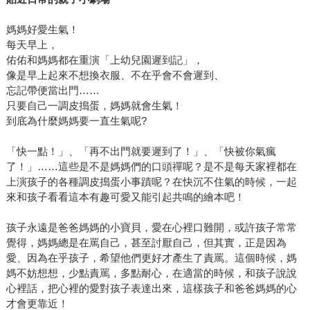
媽媽好愛生氣！
每天早上，
佑佑和媽媽都在重演「上幼兒園遲到記」，
像是早上起來不想換衣服、不在乎會不會遲到、
忘記帶便當出門……
只要自己一調皮搗蛋，媽媽就會生氣！
到底為什麼媽媽要一直生氣呢?
「快一點！」、「再不出門就要遲到了！」、「快被你氣瘋
了！」……這些是不是媽媽們的口頭禪呢？是不是每天家裡都在
上演孩子的各種調皮搗蛋小事蹟呢？在快沉不住氣的時候，一起
來和孩子看看這本有趣可愛又能引起共鳴的繪本吧！
孩子永遠是爸爸媽媽的小寶貝，愛在心裡口難開，或許孩子常常
覺得，媽媽總是在罵自己，甚至討厭自己，但其實，正是因為
愛、因為在乎孩子，希望他們更好才產生了責罵。這個時候，媽
媽不妨想想，少點責罵，多點耐心，在適當的時候，和孩子說說
心裡話，把心裡的愛對孩子表達出來，這樣孩子和爸爸媽媽的心
才會更靠近！