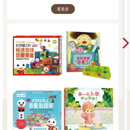
該如何適應過渡期呢？1.可給予適當的安撫玩具
看更多
也許是熟悉的玩偶增加安全感 2.與孩子分開時請
好好堅定道別不可哄騙,並保證會回到身邊3.準時
守約的接回孩子 好好的渡這個時期，爸爸媽媽和
孩子一起迎接成長的過程！真是太好了！ 🎉金石
堂開學季！爸媽好輕鬆教你一站購足！文具、書
包、書套參展品全面5折起！👉文具滿777送80
元電子禮券 👉全站商品滿1200回饋4%金幣