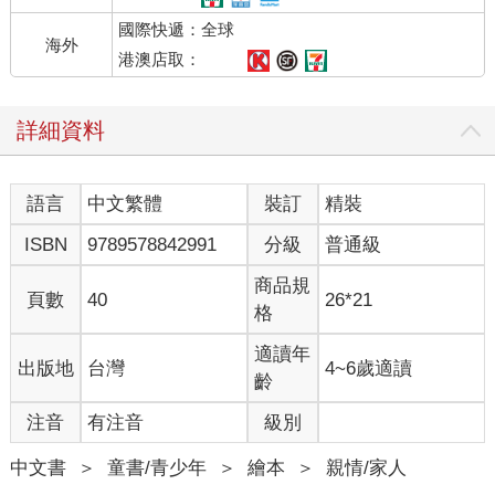
國際快遞：全球
海外
港澳店取：
詳細資料
語言
中文繁體
裝訂
精裝
ISBN
9789578842991
分級
普通級
商品規
頁數
40
26*21
格
適讀年
出版地
台灣
4~6歲適讀
齡
注音
有注音
級別
中文書
＞
童書/青少年
＞
繪本
＞
親情/家人