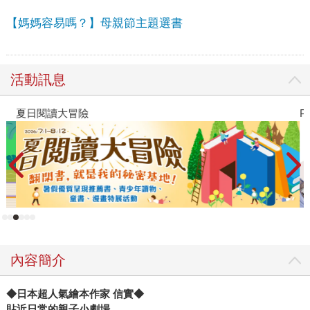
【媽媽容易嗎？】母親節主題選書
活動訊息
夏日閱讀大冒險
P
內容簡介
◆
日本超人氣繪本作家 信實◆
貼近日常的親子小劇場