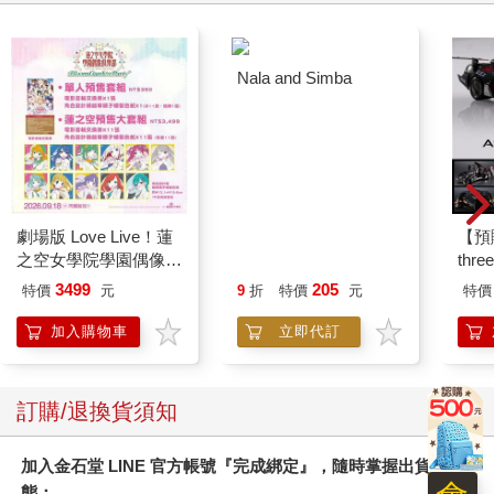
劇場版 Love Live！蓮
Nala and Simba
【預
之空女學院學園偶像俱
thr
樂部 Bloom Garden
VA 
3499
205
特價
元
9
折
特價
元
特價
Party蓮之空預售大套
阿斯拉
組
SIR
加入購物車
立即代訂
訂購/退換貨須知
加入金石堂 LINE 官方帳號『完成綁定』，隨時掌握出貨動
態：