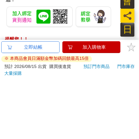
會
員
日
提醒您！！
金石堂及銀行均不會請您操作ATM! 如接獲電話要求您前往
ATM提款機，請不要聽從指示，以免受騙上當！
退換貨須知：
**提醒您，鑑賞期不等於試用期，退回商品須為全新狀態**
依據「消費者保護法」第19條及行政院消費者保護處公告之
「通訊交易解除權合理例外情事適用準則」，以下商品購買
後，除商品本身有瑕疵外，將不提供7天的猶豫期：
易於腐敗、保存期限較短或解約時即將逾期。（如：生
鮮食品）
依消費者要求所為之客製化給付。（客製化商品）
報紙、期刊或雜誌。（含MOOK、外文雜誌）
經消費者拆封之影音商品或電腦軟體。