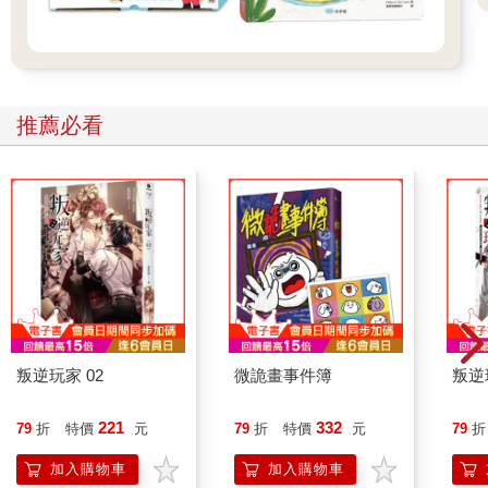
推薦必看
叛逆玩家 02
微詭畫事件簿
叛逆
221
332
79
折
特價
元
79
折
特價
元
79
折
加入購物車
加入購物車