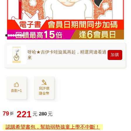
呀哈★吉伊卡哇旋風再起，精選周邊看過
加購
來
寫評價
喜歡+1
賺金幣
221
79
折
元
280
元
認購希望書包，幫助弱勢孩童上學不中斷！