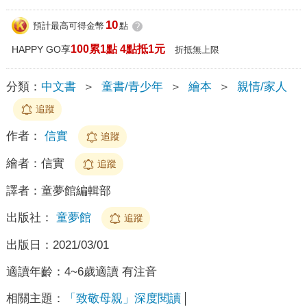
10
預計最高可得金幣
點
?
100累1點 4點抵1元
HAPPY GO享
折抵無上限
分類：
中文書
＞
童書/青少年
＞
繪本
＞
親情/家人
追蹤
作者：
信實
追蹤
繪者：
信實
追蹤
譯者：
童夢館編輯部
出版社：
童夢館
追蹤
出版日：
2021/03/01
適讀年齡：
4~6歲適讀 有注音
相關主題：
「致敬母親」深度閱讀