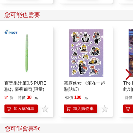
您可能也需要
百樂果汁筆0.5 PURE
露露修女 《笨在一起
The 
聯名 麝香葡萄(限量)
貼貼紙》
此刻
38
100
84
折
特價
元
特價
元
特價
加入購物車
加入購物車
您可能會喜歡