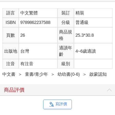
語言
中文繁體
裝訂
精裝
ISBN
9789862237588
分級
普通級
商品規
頁數
26
25.3*30.8
格
適讀年
出版地
台灣
4~6歲適讀
齡
注音
有注音
級別
中文書
＞
童書/青少年
＞
幼幼書(0-6)
＞
啟蒙認知
商品評價
寫評價