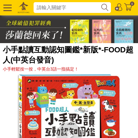
0
小手點讀互動認知圖鑑*新版*-FOOD超
人(中英台發音)
小手輕鬆按一按，中英台3語一指搞定！