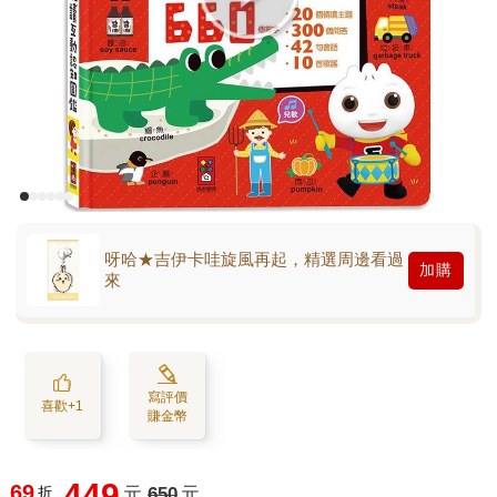
呀哈★吉伊卡哇旋風再起，精選周邊看過
加購
來
寫評價
喜歡+1
賺金幣
449
69
折
元
650
元