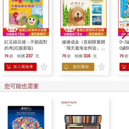
紅豆綠豆碰：不願面對
修煉成金（首刷限量贈
0~
的考試(最新版)
「飛天遁海金狗追」迷
0歲
你複製畫一組2張）
套6
237
316
79
折
特價
元
79
折
特價
元
79
折
鈴】
加入購物車
貨到通知
您可能也需要