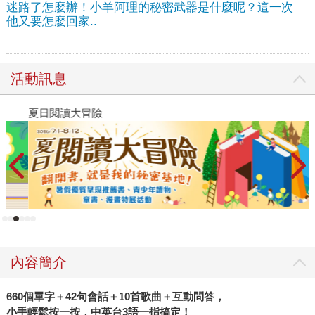
迷路了怎麼辦！小羊阿理的秘密武器是什麼呢？這一次
他又要怎麼回家..
活動訊息
夏日閱讀大冒險
P
內容簡介
660個單字＋42句會話＋10首歌曲＋互動問答，
小手輕鬆按一按，中英台3語一指搞定！