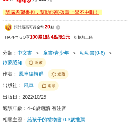
認購希望書包，幫助弱勢孩童上學不中斷！
20
預計最高可得金幣
點
?
100累1點 4點抵1元
HAPPY GO享
折抵無上限
分類：
中文書
＞
童書/青少年
＞
幼幼書(0-6)
＞
啟蒙認知
追蹤
作者：
風車編輯群
追蹤
出版社：
風車
追蹤
出版日：
2022/10/25
適讀年齡：
4~6歲適讀 有注音
相關主題：
給孩子的禮物書 0-3歲推薦