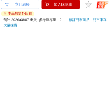
連同慾望澈底吞噬你
【KINYO】Penna系
【電
立即結帳
加入購物車
（全）【特裝版】
列-輕量高效導熱不沾
店
※ 本品無額外回饋
平煎鍋30cm
580
999
特價
元
56
折
特價
元
特價
預計 2026/08/07 出貨
參考庫存量：2
預訂門市商品
門市庫存
大量採購
上市通知我
加入購物車
訂購/退換貨須知
加入金石堂 LINE 官方帳號『完成綁定』，隨時掌握出貨動
態：
提醒您！！
金石堂及銀行均不會請您操作ATM! 如接獲電話要求您前往
ATM提款機，請不要聽從指示，以免受騙上當！