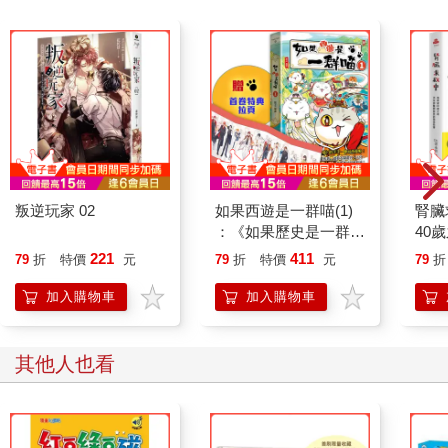
叛逆玩家 02
如果西遊是一群喵(1)
腎臟
：《如果歷史是一群
40
喵》作者最新力作，附
就告
221
411
79
折
特價
元
79
折
特價
元
79
折
【首卷特典】拉頁
加入購物車
加入購物車
其他人也看