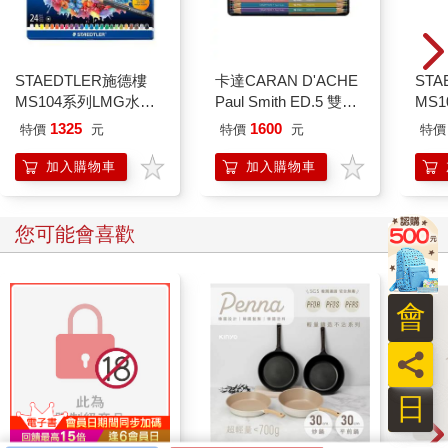
STAEDTLER施德樓
卡達CARAN D'ACHE
STA
MS104系列LMG水性
Paul Smith ED.5 雙色
MS
色鉛筆/ 24色
鉛筆組
色鉛筆
1325
1600
特價
元
特價
元
特價
加入購物車
加入購物車
您可能會喜歡
會
員
日