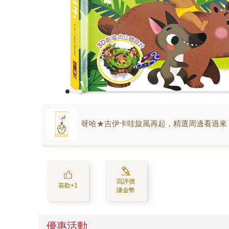
呀哈★吉伊卡哇旋風再起，精選周邊看過來
寫評價
喜歡+1
賺金幣
優惠活動