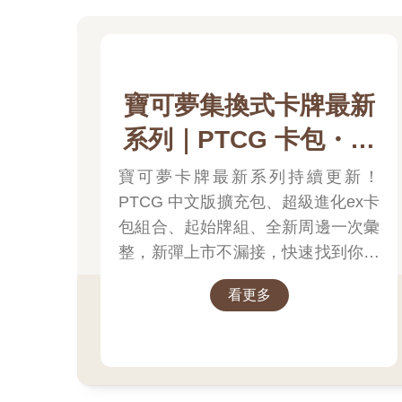
寶可夢集換式卡牌最新
系列｜PTCG 卡包・擴
充包・起始牌組．最新
寶可夢卡牌最新系列持續更新！
PTCG 中文版擴充包、超級進化ex卡
卡牌＆組合一次看
包組合、起始牌組、全新周邊一次彙
整，新彈上市不漏接，快速找到你要
的寶可夢卡牌！
看更多