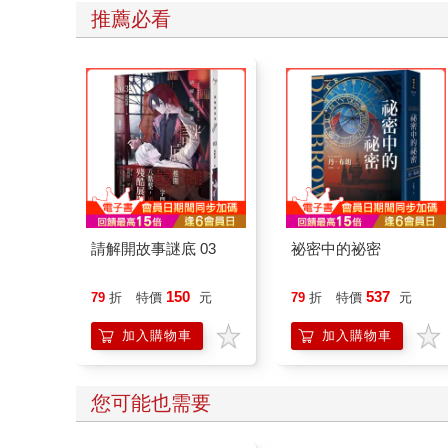
推薦必看
請解開故事謎底 03
祕密中的祕密
150
537
79
折
特價
元
79
折
特價
元
加入購物車
加入購物車
您可能也需要