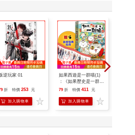
叛逆玩家 01
如果西遊是一群喵(1)
如果歷
：《如果歷史是一群
(15)
喵》作者最新力作，附
貓漫畫
253
411
79
折
特價
元
79
折
特價
元
79
折
【首卷特典】拉頁
加入購物車
加入購物車
加