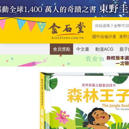
國中自修評量
東野
唯紅花綻放
奧德賽
會員獎勵
中文書
動漫ACG
親子