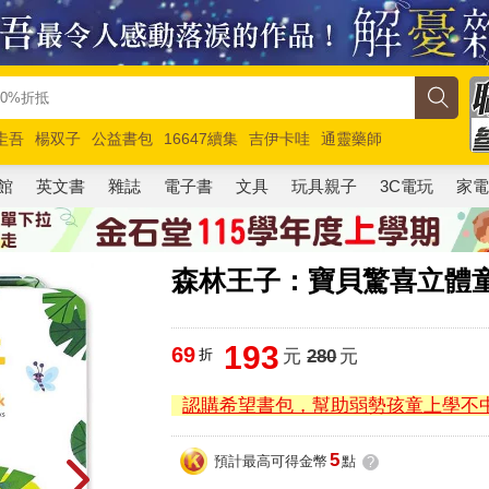
圭吾
楊双子
公益書包
16647續集
吉伊卡哇
通靈藥師
路邊攤新作
馬斯克
玩具總動員5
超慢跑
館
英文書
雜誌
電子書
文具
玩具親子
3C電玩
家
森林王子：寶貝驚喜立體
193
69
折
元
280
元
認購希望書包，幫助弱勢孩童上學不
5
預計最高可得金幣
點
?