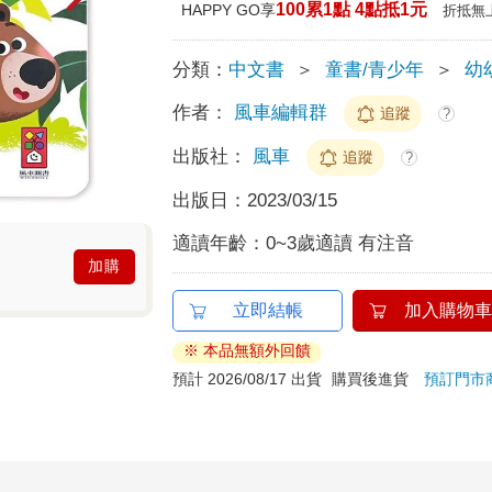
100累1點 4點抵1元
HAPPY GO享
折抵無
分類：
中文書
＞
童書/青少年
＞
幼幼
作者：
風車編輯群
追蹤
?
出版社：
風車
追蹤
?
出版日：
2023/03/15
適讀年齡：
0~3歲適讀 有注音
加購
立即結帳
加入購物車
※ 本品無額外回饋
預計 2026/08/17 出貨
購買後進貨
預訂門市