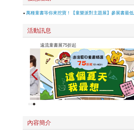
萬種童書等你來挖寶！【童樂派對主題展】參展書最低單
活動訊息
遠流童書展75折起
內容簡介