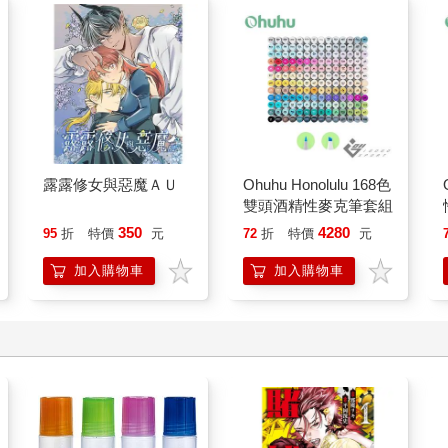
露露修女與惡魔ＡＵ
Ohuhu Honolulu 168色
雙頭酒精性麥克筆套組
350
4280
95
折
特價
元
72
折
特價
元
加入購物車
加入購物車