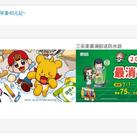
書45元起~
三采童書滿額送防水袋