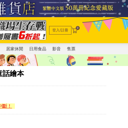
0
登入/註冊
電
居家休閒
日用食品
影音
售票
童話繪本
中斷！