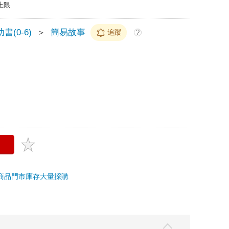
上限
書(0-6)
＞
簡易故事
追蹤
?
商品
門市庫存
大量採購