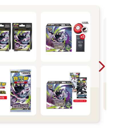
收
為小
子拆
能玩
交換
元。