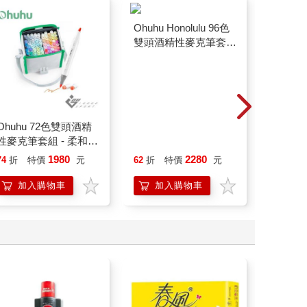
Ohuhu 72色雙頭酒精
Ohuhu Honolulu 96色
Ohuhu H
性麥克筆套組 - 柔和色
雙頭酒精性麥克筆套組
色雙頭
系
- 柔和色系
組
1980
2280
74
折
特價
元
62
折
特價
元
7
折
特
加入購物車
加入購物車
加