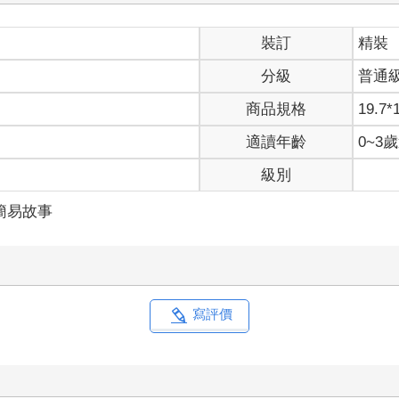
裝訂
精裝
分級
普通
商品規格
19.7*
適讀年齡
0~3
級別
簡易故事
寫評價