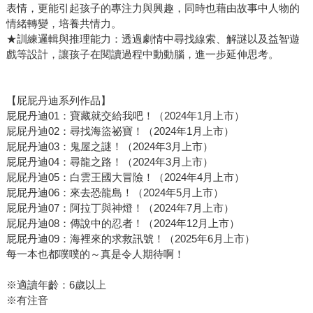
表情，更能引起孩子的專注力與興趣，同時也藉由故事中人物的
情緒轉變，培養共情力。
★訓練邏輯與推理能力：透過劇情中尋找線索、解謎以及益智遊
戲等設計，讓孩子在閱讀過程中動動腦，進一步延伸思考。
【屁屁丹迪系列作品】
屁屁丹迪01：寶藏就交給我吧！（2024年1月上市）
屁屁丹迪02：尋找海盜祕寶！（2024年1月上市）
屁屁丹迪03：鬼屋之謎！（2024年3月上市）
屁屁丹迪04：尋龍之路！（2024年3月上市）
屁屁丹迪05：白雲王國大冒險！（2024年4月上市）
屁屁丹迪06：來去恐龍島！（2024年5月上市）
屁屁丹迪07：阿拉丁與神燈！（2024年7月上市）
屁屁丹迪08：傳說中的忍者！（2024年12月上市）
屁屁丹迪09：海裡來的求救訊號！（2025年6月上市）
每一本也都噗噗的～真是令人期待啊！
※適讀年齡：6歲以上
※有注音