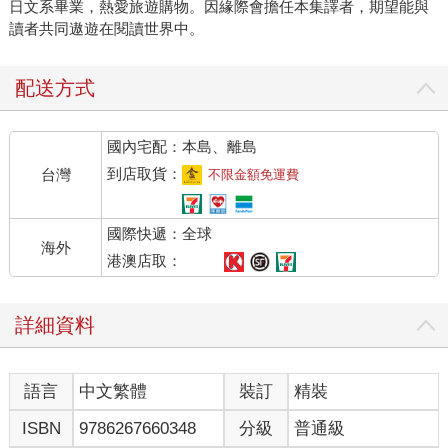
日文系畢業，熱愛旅遊購物。因緣際會擔任本集譯者，期望能與
讀者共同遨遊在閱讀世界中。
配送方式
國內宅配：本島、離島
到店取貨：
台灣
不限金額免運費
國際快遞：全球
海外
港澳店取：
詳細資料
語言
中文繁體
裝訂
精裝
ISBN
9786267660348
分級
普通級