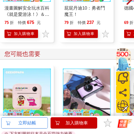
漫畫圖解安全玩水百科
屁屁丹迪10：勇者鬥
德國
《就是愛游泳！》＆
魔王！
《就是要學防溺自
675
237
75
折
特價
元
79
折
特價
元
69
折
救！》（共2冊）
加入購物車
加入購物車
您可能也需要
【GEEKPAPA x 蠟筆
【The Boston Film 波
【The
立即結帳
加入購物車
小新】P1 拍立得相機
士頓相機】F99 潮玩復
士頓
※ 下方點圖前往本月金石堂強力推薦