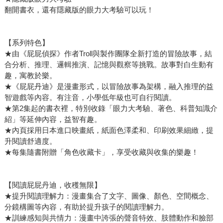
翻開書衣，還有隱藏版的眼力大考驗可以玩！
【系列特色】
★由《屁屁偵探》作者Troll與製作團隊全新打造的冒險故事，結
合分析、推理、邏輯推演、記憶與觀察等挑戰。故事對白生動有
趣，寓教於樂。
★《屁屁丹迪》是漫畫形式，以冒險故事為架構，融入推理的益
智遊戲等內容。有注音，小學低年級也可自行閱讀。
★第2集起的書衣裡，特別收錄「眼力大考驗、著色、科普知識介
紹」等延伸內容，益智有趣。
★內頁採用日本進口映畫紙，紙面色澤柔和、印刷效果細緻，提
升閱讀舒適度。
★每集隨書附贈「角色收藏卡」，享受收藏與收集的樂趣！
【閱讀屁屁丹迪，收穫無限】
★提升閱讀理解力：漫畫集合了文字、圖像、顏色、空間概念、
分鏡構圖等內容，有助於提升孩子的閱讀理解力。
★訓練感知與共情力：漫畫中誇張的聲音特效、肢體動作和臉部