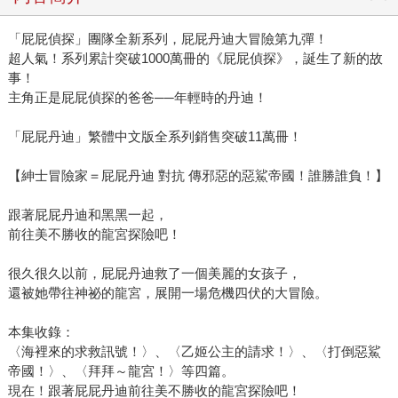
「屁屁偵探」團隊全新系列，屁屁丹迪大冒險第九彈！
超人氣！系列累計突破1000萬冊的《屁屁偵探》，誕生了新的故
事！
主角正是屁屁偵探的爸爸──年輕時的丹迪！
「屁屁丹迪」繁體中文版全系列銷售突破11萬冊！
【紳士冒險家＝屁屁丹迪 對抗 傳邪惡的惡鯊帝國！誰勝誰負！】
跟著屁屁丹迪和黑黑一起，
前往美不勝收的龍宮探險吧！
很久很久以前，屁屁丹迪救了一個美麗的女孩子，
還被她帶往神祕的龍宮，展開一場危機四伏的大冒險。
本集收錄：
〈海裡來的求救訊號！〉、〈乙姬公主的請求！〉、〈打倒惡鯊
帝國！〉、〈拜拜～龍宮！〉等四篇。
現在！跟著屁屁丹迪前往美不勝收的龍宮探險吧！