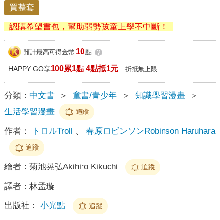
買整套
認購希望書包，幫助弱勢孩童上學不中斷！
10
預計最高可得金幣
點
?
100累1點 4點抵1元
HAPPY GO享
折抵無上限
分類：
中文書
＞
童書/青少年
＞
知識學習漫畫
＞
生活學習漫畫
追蹤
作者：
トロルTroll
、
春原ロビンソンRobinson Haruhara
追蹤
繪者：
菊池晃弘Akihiro Kikuchi
追蹤
譯者：
林孟璇
出版社：
小光點
追蹤