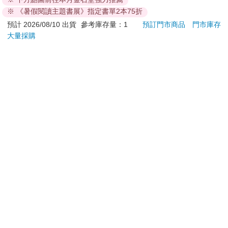
古底片相機 即贈波士
人經
1499
1699
特價
元
特價
元
特價
※ 《暑假閱讀主題書展》指定書單2本75折
頓彩色底片 ISO400 12
波士
張 乙盒 - 薰衣草紫
ISO
預計 2026/08/10 出貨
參考庫存量：1
預訂門市商品
門市庫存
加入購物車
加入購物車
牙白
大量採購
您可能會喜歡
守護甜心 愛藏版-6完
JTC杰帝士三匹馬力智
驀然
能萬用調理機-TM-
800-黑-公司貨(真正破
268
8300
79
折
特價
元
特價
元
特價
13500
壁機/高敏敏推薦)
加入購物車
加入購物車