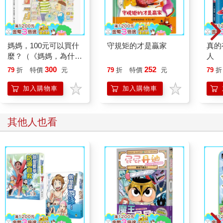
媽媽，100元可以買什
守規矩的才是贏家
真的
麼？（《媽媽，為什麼
人
要快一點？》作者新
300
252
79
折
特價
元
79
折
特價
元
79
折
作‧金錢價值觀＋親子
關係＋共讀繪本）
加入購物車
加入購物車
其他人也看