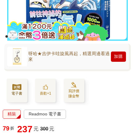
呀哈★吉伊卡哇旋風再起，精選周邊看過
加購
來
寫評價
電子書
喜歡+1
賺金幣
精裝
Readmoo 電子書
237
79
折
元
300
元