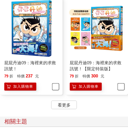
屁屁丹迪09：海裡來的求救
屁屁丹迪09：海裡來的求救
訊號！
訊號！【限定特裝版】
237
300
79
折
特價
元
79
折
特價
元
加入購物車
加入購物車
看更多
相關主題