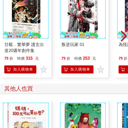
廿載．繁華夢 護玄出
叛逆玩家 01
為怪
道20週年創作集
315
253
79
折
特價
元
79
折
特價
元
79
折
加入購物車
加入購物車
其他人也買