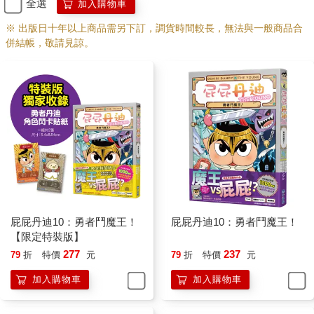
全選
加入購物車
※ 出版日十年以上商品需另下訂，調貨時間較長，無法與一般商品合
併結帳，敬請見諒。
屁屁丹迪10：勇者鬥魔王！
屁屁丹迪10：勇者鬥魔王！
【限定特裝版】
277
237
79
折
特價
元
79
折
特價
元
加入購物車
加入購物車