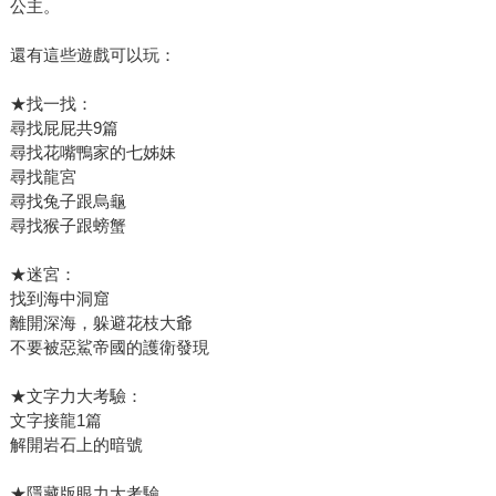
公主。
還有這些遊戲可以玩：
★找一找：
尋找屁屁共9篇
尋找花嘴鴨家的七姊妹
尋找龍宮
尋找兔子跟烏龜
尋找猴子跟螃蟹
★迷宮：
找到海中洞窟
離開深海，躲避花枝大爺
不要被惡鯊帝國的護衛發現
★文字力大考驗：
文字接龍1篇
解開岩石上的暗號
★隱藏版眼力大考驗