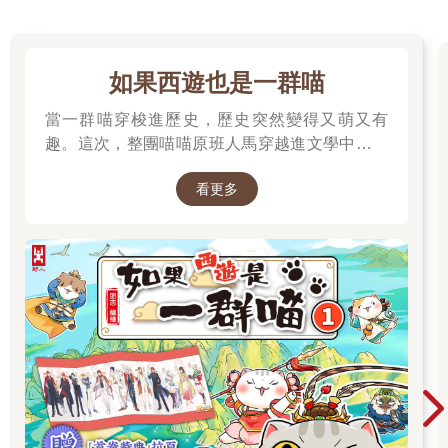
如果西遊也是一群喵
當一群喵穿梭進歷史，歷史突然變得又萌又有
趣。這次，整團喵喵原班人馬穿越進文學中，開
始前往西天取經啦～
看更多