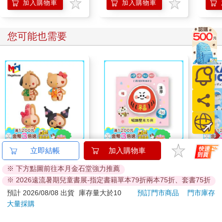
加入購物車
加入購物車
您可能也需要
盒裝4款 解體拼圖
哩哩扣扣磁鐵壓克力夾
全套5
立即結帳
加入購物車
FANTASY 三麗鷗 Mix
(達摩)
公仔
※ 下方點圖前往本月金石堂強力推薦
熱帶櫻桃系列 立體拼
型 
1510
75
84
折
特價
元
88
折
特價
元
76
折
※ 2026遠流暑期兒童書展-指定書籍單本79折兩本75折、套書75折
圖 盒玩 公仔 模型 凱
小狗
蒂貓 酷洛米 帕恰狗 美
BUS
預計 2026/08/08 出貨
庫存量大於10
預訂門市商品
門市庫存
加入購物車
加入購物車
樂蒂 KAITAI
大量採購