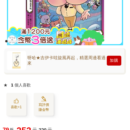
呀哈★吉伊卡哇旋風再起，精選周邊看過
加購
來
★
1
個人喜歡
寫評價
喜歡+1
賺金幣
79
折