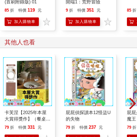
(首刷附錄版) 01
開端1：荒野冒險
119
351
85
折
特價
元
9
折
特價
元
85
折
加入購物車
加入購物車
其他人也看
卡芙涅【2025年本屋
屁屁偵探讀本12怪盜U
屁屁
大賞得獎作】（餐桌典
的失物
魔王
藏版書封＋首刷限定
331
237
79
折
特價
元
79
折
特價
元
79
折
「好好吃飯」透卡）