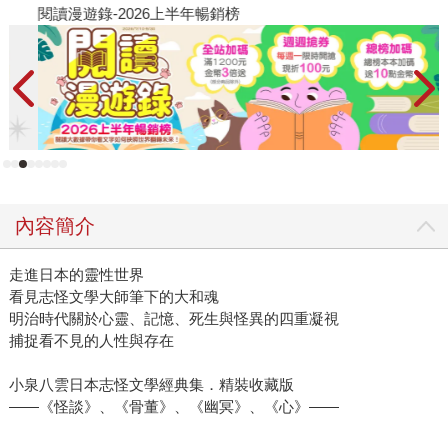
閱讀漫遊錄-2026上半年暢銷榜
飢
內容簡介
走進日本的靈性世界
看見志怪文學大師筆下的大和魂
明治時代關於心靈、記憶、死生與怪異的四重凝視
捕捉看不見的人性與存在
小泉八雲日本志怪文學經典集．精裝收藏版
——《怪談》、《骨董》、《幽冥》、《心》——