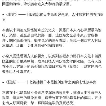
間靈動流轉，帶領讀者進入大和魂的最深層。
●《幽冥》——十四篇記錄日本民俗與傳說、人性與玄怪的奇情短
文
本書以十四篇充滿怪誕奇想的短文，揭露日本人內心深層最為陰
暗、恐懼、甚至是自私的那一面。這些短文全是小泉八雲所整
理，關於民俗傳說、鄉里見聞的深夜奇談，呈現一個西方人對日
本傳統、故事、文化及信仰的獨特觀察。
小泉八雲透過西方人的視角，以獨到的觀察力將日本文化中幽微
隱密的部分抽絲剝繭，成為日後人稱妖怪文學的濫觴。也有人說
在小泉八雲筆下的民俗傳說恰如日本版的《聊齋》，以玄怪的包
裝訴說人性真實面。
●《怪談》——十七篇捕捉日本靈性與無常之美的志怪故事集
本書在十七篇篇幅不長卻意境深遠的故事中，描繪日本社會中人
與靈、情與死的細微界線。這些故事不僅記錄鬼神的傳說，更折
射出人類面對愛、怨、孤獨與無常的真實感受。