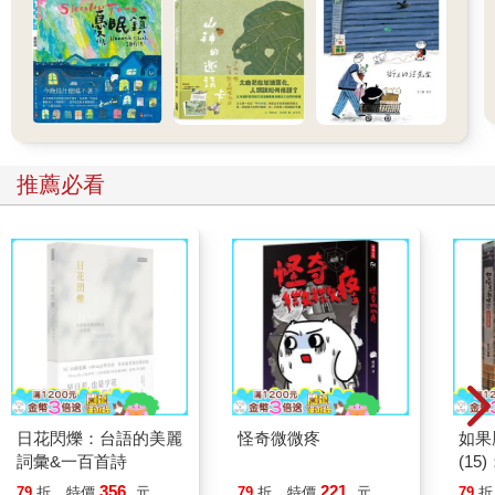
推薦必看
日花閃爍：台語的美麗
怪奇微微疼
如果
詞彙&一百首詩
(1
貓漫
356
221
79
折
特價
元
79
折
特價
元
79
折