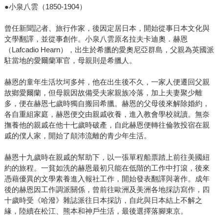
●小泉八雲（1850-1904）
曾任新聞記者、旅行作家，後因定居日本，開始從事日本文化與
文學翻譯，並從事創作。小泉八雲原名拉夫卡迪奧．赫恩
（Lafcadio Hearn），出生於希臘的愛奧尼亞群島，父親為英國派
駐當地的愛爾蘭軍官，母親則是希臘人。
赫恩的童年生活坎坷多舛，他在出生後不久，一家人便遷回父親
故鄉愛爾蘭，但母親因故備受夫家親族冷落，加上夫妻聚少離
多，便在赫恩七歲時獨自搬回希臘。赫恩的父母後來解除婚約，
各自重組家庭，赫恩便交由親戚收養，進入教會學校就讀。無奈
撫養他的親戚在他十七歲時破產，自此赫恩便轉往倫敦投宿在親
戚的僕人家，開始了顛沛流離的青少年生活。
赫恩十九歲時在親戚的幫助下，以一張單程船票踏上前往美國紐
約的旅程。一貧如洗的赫恩最初只能在低階的工作中打滾，後來
憑藉優異的文學素養進入報社工作，開始發表翻譯與著作。成年
後的赫恩因工作調派關係，曾前往歐洲及美洲各地採訪寫作，四
十歲時受《哈潑》雜誌派往日本採訪，自此與日本結上不解之
緣，陸續在松江、熊本和神戶生活，最後選擇落腳東京。