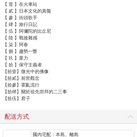
【 壹 】在火車站
【 貳 】日本文化的真髓
【 參 】街頭歌手
【 肆 】旅行日記
【 伍 】阿彌陀的比丘尼
【 陸 】戰後雜感
【 柒 】阿春
【 捌 】趨勢一瞥
【 玖 】業力
【 拾 】保守主義者
【拾壹】微光中的佛像
【拾貳】前世觀念
【拾參】霍亂流行
【拾肆】關於祖先崇拜的二三事
【拾伍】君子
配送方式
國內宅配：本島、離島