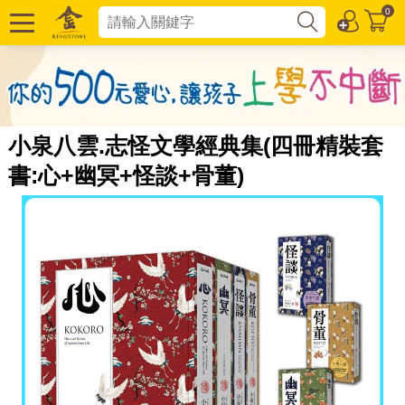
0
小泉八雲.志怪文學經典集(四冊精裝套
書:心+幽冥+怪談+骨董)