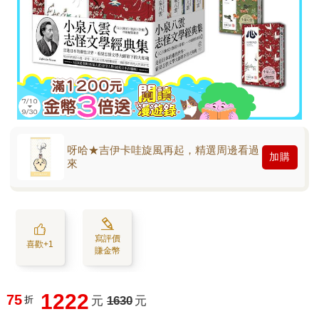
呀哈★吉伊卡哇旋風再起，精選周邊看過
加購
來
寫評價
喜歡+1
賺金幣
1222
75
折
元
1630
元