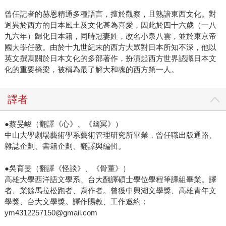
曾任記者的赫恩精通多種語言，擅於觀察，且熟諳東西文化。對
迥異於西方的日本風土及文化甚為喜愛，因此於四十六歲（一八
九六年）歸化日本籍，同時冠妻姓，改名小泉八雲，並於東京帝
國大學任教。由於十九世紀末的西方大眾對日本所知不深，他以
英文撰寫關於日本文化的多部著作，扮演起西方世界認識日本文
化的重要橋梁，被稱為最了解大和魂的西方第一人。
譯者
●蔡旻峻（翻譯《心》、《幽冥》）
中山大學劇場藝術學系藝術管理研究所畢業，曾任職出版通路、
雜誌企劃、書籍企劃、翻譯與編輯。
●吳育旻（翻譯《怪談》、《骨董》）
高雄大學西洋語文學系、台大翻譯碩士學位學程筆譯組畢業。譯
者、業餘馬拉松跑者、寫作者。曾獲中興湖文學獎、高雄青年文
學獎、台大文學獎。譯作賜教、工作邀約：
ym4312257150@gmail.com