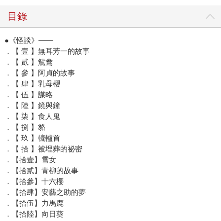
目錄
●《怪談》——
．【 壹 】無耳芳一的故事
．【 貳 】鴛鴦
．【 參 】阿貞的故事
．【 肆 】乳母櫻
．【 伍 】謀略
．【 陸 】鏡與鐘
．【 柒 】食人鬼
．【 捌 】貉
．【 玖 】轆轤首
．【 拾 】被埋葬的祕密
．【拾壹】雪女
．【拾貳】青柳的故事
．【拾參】十六櫻
．【拾肆】安藝之助的夢
．【拾伍】力馬鹿
．【拾陸】向日葵