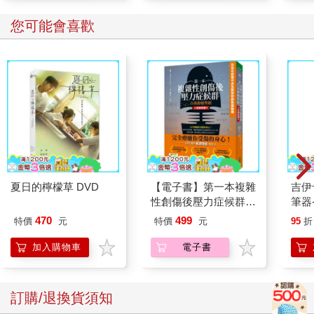
廁擦
您可能會喜歡
夏日的檸檬草 DVD
【電子書】第一本複雜
吉伊
性創傷後壓力症候群自
筆器
我療癒聖經（長銷典
470
499
特價
元
特價
元
95
折
藏）
加入購物車
電子書
訂購/退換貨須知