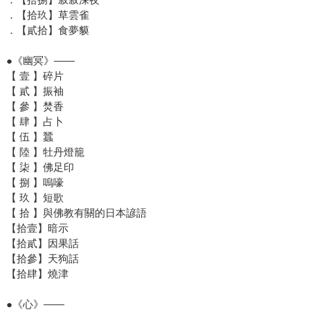
．【拾玖】草雲雀
．【貳拾】食夢貘
●《幽冥》——
【 壹 】碎片
【 貳 】振袖
【 參 】焚香
【 肆 】占卜
【 伍 】蠶
【 陸 】牡丹燈籠
【 柒 】佛足印
【 捌 】嗚嚎
【 玖 】短歌
【 拾 】與佛教有關的日本諺語
【拾壹】暗示
【拾貳】因果話
【拾參】天狗話
【拾肆】燒津
●《心》——