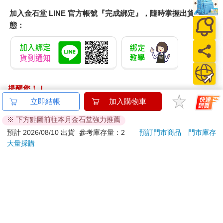
加入金石堂 LINE 官方帳號『完成綁定』，隨時掌握出貨動
態：
提醒您！！
金石堂及銀行均不會請您操作ATM! 如接獲電話要求您前往
立即結帳
加入購物車
ATM提款機，請不要聽從指示，以免受騙上當！
※ 下方點圖前往本月金石堂強力推薦
退換貨須知：
預計 2026/08/10 出貨
參考庫存量：2
預訂門市商品
門市庫存
大量採購
**提醒您，鑑賞期不等於試用期，退回商品須為全新狀態**
依據「消費者保護法」第19條及行政院消費者保護處公告之
「通訊交易解除權合理例外情事適用準則」，以下商品購買
後，除商品本身有瑕疵外，將不提供7天的猶豫期：
易於腐敗、保存期限較短或解約時即將逾期。（如：生
鮮食品）
依消費者要求所為之客製化給付。（客製化商品）