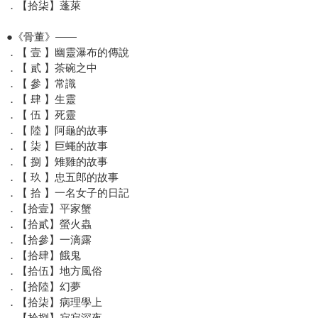
．【拾柒】蓬萊
●《骨董》——
．【 壹 】幽靈瀑布的傳說
．【 貳 】茶碗之中
．【 參 】常識
．【 肆 】生靈
．【 伍 】死靈
．【 陸 】阿龜的故事
．【 柒 】巨蠅的故事
．【 捌 】雉雞的故事
．【 玖 】忠五郎的故事
．【 拾 】一名女子的日記
．【拾壹】平家蟹
．【拾貳】螢火蟲
．【拾參】一滴露
．【拾肆】餓鬼
．【拾伍】地方風俗
．【拾陸】幻夢
．【拾柒】病理學上
．【拾捌】寂寂深夜