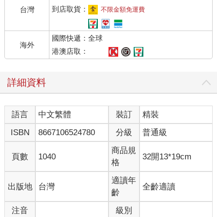
到店取貨：
台灣
不限金額免運費
國際快遞：全球
海外
港澳店取：
詳細資料
語言
中文繁體
裝訂
精裝
ISBN
8667106524780
分級
普通級
商品規
頁數
1040
32開13*19cm
格
適讀年
出版地
台灣
全齡適讀
齡
注音
級別