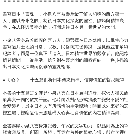
＝＝＝＝＝＝＝＝＝＝＝＝＝＝＝＝＝＝＝＝＝＝＝＝＝＝＝
書寫日本「靈魂」，小泉八雲被譽為最了解大和魂的西方第一
人，他以外來之眼，凝視日本文化深處的靈性、陰翳與精神底
色，在志怪與美學之間，打開通往日本另一個世界的大門。
小泉八雲身為希臘裔的西方人，卻選擇在日本落腳，以畢生心力
書寫這片土地的日常、宗教、民俗與志怪傳說，足見他並非單純
紀錄者，而是一位真正「進入」日本精神世界的觀察者。他記錄
所見所聞——從生活、信仰到神靈之間的細微連結——逐步描繪
出日本文化深層而複雜的靈魂輪廓。
●《 心 》——十五篇剖析日本傳統精神、信仰價值的哲思隨筆
本書的十五篇短文便是小泉八雲在日本展開追尋、探求大和民族
最真實一面的散文筆記。他時而以對話形式淺談在變與不變的社
會變遷裡，最令日本人有所感悟的生活體驗；時而以外來者的宏
觀立場，觀察這個民族建構人心與社會價值的內在精神為何。
全書盡顯小泉八雲身兼記者、作家的文字功力，以點到為止的筆
觸書寫所見、所聞、所想，而意在言外的觀察心得，卻在字裡行