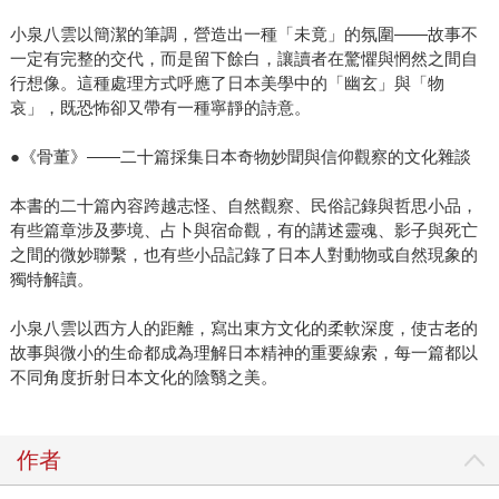
小泉八雲以簡潔的筆調，營造出一種「未竟」的氛圍——故事不
一定有完整的交代，而是留下餘白，讓讀者在驚懼與惘然之間自
行想像。這種處理方式呼應了日本美學中的「幽玄」與「物
哀」，既恐怖卻又帶有一種寧靜的詩意。
●《骨董》——二十篇採集日本奇物妙聞與信仰觀察的文化雜談
本書的二十篇內容跨越志怪、自然觀察、民俗記錄與哲思小品，
有些篇章涉及夢境、占卜與宿命觀，有的講述靈魂、影子與死亡
之間的微妙聯繫，也有些小品記錄了日本人對動物或自然現象的
獨特解讀。
小泉八雲以西方人的距離，寫出東方文化的柔軟深度，使古老的
故事與微小的生命都成為理解日本精神的重要線索，每一篇都以
不同角度折射日本文化的陰翳之美。
作者