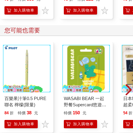
加入購物車
加入購物車
您可能也需要
百樂果汁筆0.5 PURE
WASABI BEAR 一起
日本
聯名 檸檬(限量)
野餐Supercard悠遊卡-
超柔
芥末熊【受託代銷】
面紙
38
150
84
折
特價
元
特價
元
54
折
款(
舒適
加入購物車
加入購物車
紙/